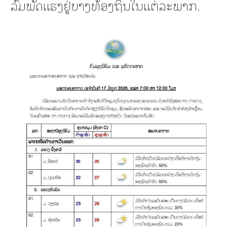
ລົມພັດແຮງຢູ່ບາງທ້ອງຖິ່ນໃນແຕ່ລະພາກ.