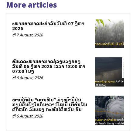
More articles
ສະພາບອາກາດປະຈຳວັນວັນທີ 07 ສິງຫາ
2026
ທີ 7 August, 2026
ອັບເດດສະພາບອາກາດຊ່ວງແລງຂອງ
ວັນທີ 06 ສິງຫາ 2026 ເວລາ 18:00 ຫາ
07:00 ໂມງ
ທີ 6 August, 2026
ພາຍຸໄຕ້ຝຸ່ນ “ດອນຟິນ” ມຸ່ງໜ້າສູ່ຍີ່ປຸ່ນ
ກຽມຂຶ້ນຝັ່ງໂອກິນາວາວັນສຸກນີ້ ເຕືອນຝົນ
ຕົກໜັກ ລົມແຮງ ກະທົບໄຕ້ຫວັນ-ຈີນ
ທີ 6 August, 2026