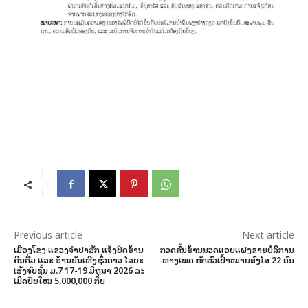
Previous article
Next article
ເມືອງໂຂງ ແຂວງຈຳປາສັກ ແຈ້ງປິດຮ້ານ
ກວດຄົ້ນຮ້ານນວດແອບແຝງຂາຍບໍລິການ
ກິນດື່ມ ແລະ ຮ້ານບັນເທີງຊົ່ວຄາວ ໄລຍະ
ທາງເພດ ກັກຕົວເປົ້າໝາຍສົງໄສ 22 ຄົນ
ເສັງຈົບຊັ້ນ ມ.7 17-19 ມິຖຸນາ 2026 ລະ
ເມີດປັບໃໝ 5,000,000 ກີບ