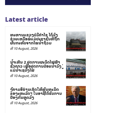
Latest article
ທະຫານແຂວງບໍລີຄຳໄຊ ໄດ້ລົງ
ຊ່ວຍເຫລືອພໍ່ແມ່ປະຊາຊົນທີ່ຖືກ
ຜົນກະທົບຈາກໄພນ້ຳຖ້ວມ
ທີ 10 August, 2026
ນໍ້າເທີນ 2 ຢຸດການຜະລິດໄຟຟ້າ
ຊົ່ວຄາວ ເພື່ອຢຸດການປ່ອຍນໍ້າລົງສູ່
ແມ່ນໍ້າເຊບັ້ງໄຟ
ທີ 10 August, 2026
ສົງຄາມອິຮ່ານເຮັດໃຫ້ພັນທະມິດ
ຂອງສະຫະລັດฯ ໃນອາຊີໄດ້ຮັບການ
ປ້ອງກັນຫຼຸດລົງ
ທີ 10 August, 2026