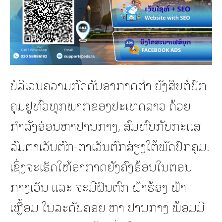
ບໍລິເວນຄວາມກົດດັນອາກາດຕ່ຳ ຍັງສືບຕໍ່ປົກ
ຄຸມຢູ່ທົ່ວທຸກພາກຂອງປະເທດລາວ ດ້ວຍ
ກຳລັງອ່ອນຫາປານກາງ, ສົມທົບກັບກະແສ
ລົມຕາເວັນຕົກ-ຕາເວັນຕົກສ່ຽງໃຕ້ພັດປົກຄຸມ.
ເຊິ່ງຈະເຮັດໃຫ້ອາກາດຍັງຄົງຮ້ອນໃນຕອນ
ກາງເວັນ ແລະ ຈະມີຝົນຕົກ ຟ້າຮ້ອງ ຟ້າ
ເຫຼື້ອມ ໃນລະດັບຄ່ອຍ ຫາ ປານກາງ ພ້ອມມີ