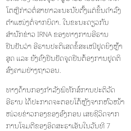
ໂຕຫຼືກ່າວຕໍ່ສາທາລະນະນັບຕັ້ງແຕ່ຂຶ້ນດຳລົງ
ຕຳແໜ່ງຕໍ່ຈາກບິດາ. ໃນຂະນະດຽວກັນ
ສຳນັກຂ່າວ IRNA ຂອງທາງການອີຣານ
ຢືນຢັນວ່າ ອີຣານປະຕິເສດຂໍ້ສະເໜີຢຸດຍິງຫຼ້າ
ສຸດ ແລະ ຍັງຄົງຢືນຢັດຈຸດຢືນຕ້ອງການຢຸດຕິ
ສົງຄາມຢ່າງຖາວອນ.
ທາງດ້ານກອງກຳລັງພິທັກສ໌ການປະຕິວັດ
ອີຣານ ໄດ້ປະກາດຈະຕອບໂຕ້ຫຼັງຈາກຫົວໜ້າ
ໜ່ວຍຂ່າວກອງຂອງອົງກອນ ເສຍຊີວິດຈາກ
ການໂຈມຕີຂອງອິດສະຣາເອັນໃນວັນທີ 7