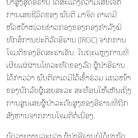
ນຳສູງສຸດອີຣານ ໄດ້ສະແດງຄວາມເສຍໃຈຕໍ່
ການເສຍຊີວິດຂອງ ພົນຕີ ມາຈິດ ຄາເດມີ
ຫົວໜ້າໜ່ວຍຂ່າວກອງຂອງກອງກຳລັງພິ
ທັກສ໌ການປະຕິວັດອີຣານ (IRGC) ຈາກການ
ໂຈມຕີຂອງອິດສະຣາເອັນ. ໃນຖະແຫຼງການທີ່
ເຜີຍແຜ່ຜ່ານໂທລະທັດຂອງລັດ ຜູ້ນຳອີຣານ
ໄດ້ກ່າວວ່າ ພົນຕີຄາເດມີໄດ້ເຂົ້າຮ່ວມ ແຖວໜ້າ
ຂອງນັກລົບຜູ້ເສຍສະລະ ສະທ້ອນໃຫ້ເຫັນເຖິງ
ການສູນເສຍຜູ້ນຳລະດັບສູງຂອງອີຣານທີ່ຖືກ
ສັງຫານຈາກການໂຈມຕີຕໍ່ເນື່ອງ.
ບົດລາຍງານລະບຸວ່າ ຜູ້ນຳອີຣານບໍ່ໄດ້ປາກົດ