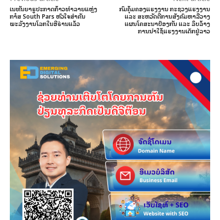
ເນທັນຍາຮູປະກາດກ້າວທຳລາຍແຫຼ່ງ
ກົມຄຸ້ມຄອງແຮງງານ ກະຊວງແຮງງານ
ກາ໋ສ South Pars ຫົວໃຈສຳຄັນ
ແລະ ສະຫວັດດີການສັງຄົມຫາລືວາງ
ພະລັງງານໂລກໃນອີຣ່ານແລ້ວ
ແຜນໂຄສະນາປ້ອງກັນ ແລະ ລຶບລ້າງ
ການນໍາໃຊ້ແຮງງານເດັກຢູ່ລາວ