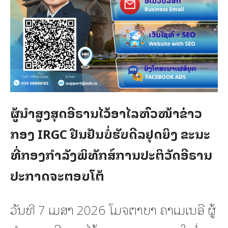
ຜູ້ນຳສູງສຸດອີຣານໄວ້ອາໄລຫົວໜ້າຂ່າວ
ກອງ IRGC ຢືນຢັນບໍ່ຮັບດີລຢຸດຍິງ ຂະນະ
ທີ່ກອງກຳລັງພິທັກສ໌ການປະຕິວັດອີຣານ
ປະກາດຈະຕອບໂຕ້
ວັນທີ 7 ເມສາ 2026 ໂມຈຕາບາ ຄາເມເນອີ ຜູ້