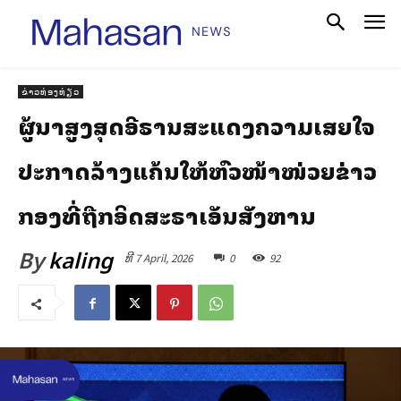
ຂ່າວທ່ອງທ່ຽວ
ຜູ້ນຳສູງສຸດອີຣານສະແດງຄວາມເສຍໃຈ
ປະກາດລ້າງແຄ້ນໃຫ້ຫົວໜ້າໜ່ວຍຂ່າວ
ກອງທີ່ຖືກອິດສະຣາເອັນສັງຫານ
By
kaling
ທີ 7 April, 2026
0
92