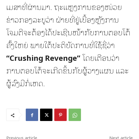
ເມສາທີ່ຜ່ານມາ. ຖະແຫຼງການຂອງໜ່ວຍ
ຂ່າວກອງລະບຸວ່າ ຝ່າຍທີ່ຢູ່ເບື້ອງຫຼັງການ
ໂຈມຕີຈະຕ້ອງໄດ້ປະເຊີນໜ້າກັບການຕອບໂຕ້
ຄັ້ງໃຫຍ່ ພາຍໃຕ້ປະຕິບັດການທີ່ໃຊ້ຊື່ວ່າ
“Crushing Revenge”
ໂດຍເຕືອນວ່າ
ການຕອບໂຕ້ຈະເກີດຂຶ້ນກັບຜູ້ວາງແຜນ ແລະ
ຜູ້ລົງມືກໍ່ເຫດ.
Previous article
Next article