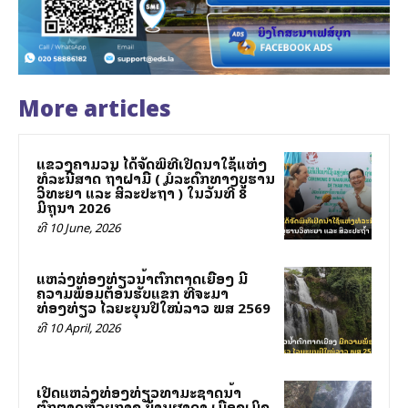
More articles
ແຂວງຄຳມວນ ໄດ້ຈັດພິທີເປີດນໍາໃຊ້ແຫ່ງ
ທໍລະນີສາດ ຖໍ້າຝາມື ( ມໍລະດົກທາງບູຮານ
ວິທະຍາ ແລະ ສິລະປະຖໍ້າ ) ໃນວັນທີ 8
ມິຖຸນາ 2026
ທີ 10 June, 2026
ແຫລ່ງທ່ອງທ່ຽວນໍ້າຕົກຕາດເຍືອງ ມີ
ຄວາມພ້ອມຕ້ອນຮັບແຂກ ທີ່ຈະມາ
ທ່ອງທ່ຽວ ໄລຍະບຸນປີໃໝ່ລາວ ພສ 2569
ທີ 10 April, 2026
ເປີດແຫລ່ງທ່ອງທ່ຽວທໍາມະຊາດນໍ້າ
ຕົກຕາດຫ້ວຍກາງ ບ້ານຜາດໍາ ເມືອງເມິງ