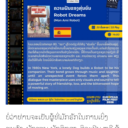
ບໍ່ວ່າທ່ານຈະເປັນຜູ້ທີ່ມັກຮັກໃນການເບິ່ງ
ຮູບເງົາ, ນັກຮຽນ-ນັກສຶກສາ, ສິລະປິນ ຫລື ຜູ້