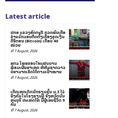
Latest article
ປກສ ແຂວງອັດຕະປື ກວດພົບເຄືອ
ຂ່າຍລັກລອບຕິດຕັ້ງເຄື່ອງຂຸດເງິນ
ດິຈິຕອນ (Bitcoin) ເກືອບ 40
ໝ່ວຍ
ທີ 7 August, 2026
ສຕລ ໂພສຂອບໃຈແຟນບານ
ພ້ອມເຜີຍສາເຫດ ທີ່ທີມຊາດລາວ
ບໍ່ສາມາດເຮັດໄດ້ຕາມເປົ້າໝາຍ
ທີ 7 August, 2026
ເກີດເຫດເດັກນັກຮຽນຊັ້ນ ມ.3 ໄລ່
ຍິງຄົນໃນໂຮງຮຽນຢູ່ ຈັງຫວັດນົນ
ທະບຸຣີ ປະເທດໄທ ມີຜູ້ເສຍຊີວິດ 9
ຄົນ
ທີ 7 August, 2026