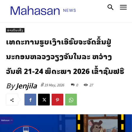
ຂ່າວບັນເທີງ
ເທດສະການຮູບເງົາເອີຣົບຈະຈັດຂຶ້ນຢູ່
ນະຄອນຫລວງວຽງຈັນໃນລະ ຫວ່າງ
ວັນທີ 21-24 ພຶດສະພາ 2026 ເຂົ້າຊົມຟຣີ
By
Jenjila
ທີ 19 May, 2026
0
27