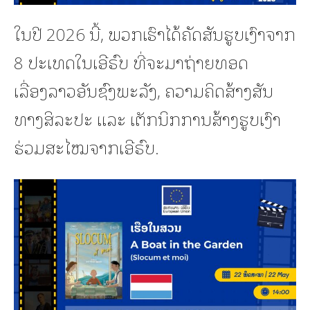
ໃນປີ 2026 ນີ້, ພວກເຮົາໄດ້ຄັດສັນຮູບເງົາຈາກ
8 ປະເທດໃນເອີຣົບ ທີ່ຈະມາຖ່າຍທອດ
ເລື່ອງລາວອັນຊົງພະລັງ, ຄວາມຄິດສ້າງສັນ
ທາງສິລະປະ ແລະ ເຕັກນິກການສ້າງຮູບເງົາ
ຮ່ວມສະໄໝຈາກເອີຣົບ.