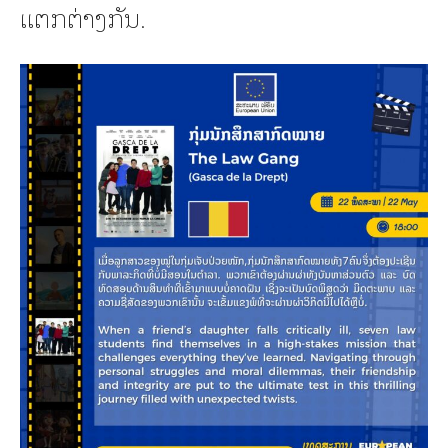
ແຕກຕ່າງກັນ.