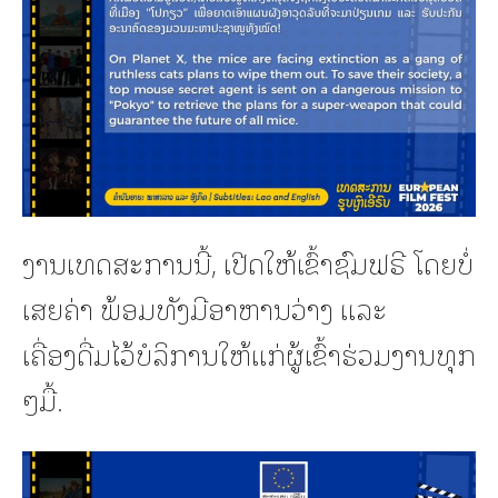
ງານເທດສະການນີ້, ເປີດໃຫ້ເຂົ້າຊົມຟຣີ ໂດຍບໍ່
ເສຍຄ່າ ພ້ອມທັງມີອາຫານວ່າງ ແລະ
ເຄື່ອງດື່ມໄວ້ບໍລິການໃຫ້ແກ່ຜູ້ເຂົ້າຮ່ວມງານທຸກ
ໆມື້.