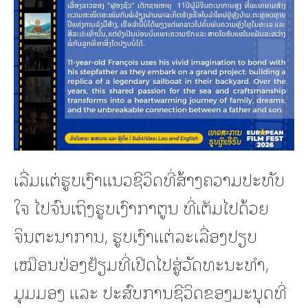
ເລີ່ມແຕ່ຮູບເງົາແນວຊີວິດທີ່ສ້າງຄວາມປະທັບ
ໃຈ ໄປຈົນເຖິງຮູບເງົາກາຕູນ ທີ່ເຕັມໄປດ້ວຍ
ຈິນຕະນາການ, ຮູບເງົາແຕ່ລະເລື່ອງປຽບ
ເໝືອນປ່ອງຢ້ຽມທີ່ເປີດໄປສູ່ວັດທະນະທຳ,
ມຸມມອງ ແລະ ປະສົບການຊີວິດຂອງມະນຸດທີ່