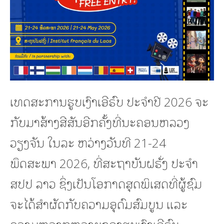
ເທດສະການຮູບເງົາເອີຣົບ ປະຈຳປີ 2026 ຈະ
ກັບມາສ້າງສີສັນອີກຄັ້ງທີ່ນະຄອນຫລວງ
ວຽງຈັນ ໃນລະ ຫວ່າງວັນທີ 21-24
ພຶດສະພາ 2026, ທີ່ສະຖາບັນຝຣັ່ງ ປະຈຳ
ສປປ ລາວ ຊຶ່ງເປັນໂອກາດສຸດພິເສດທີ່ຜູ້ຊົມ
ຈະໄດ້ສຳຜັດກັບຄວາມອຸດົມສົມບູນ ແລະ
ຄວາມຫລາກຫລາຍຂອງຮູບເງົາເອີຣົບ.