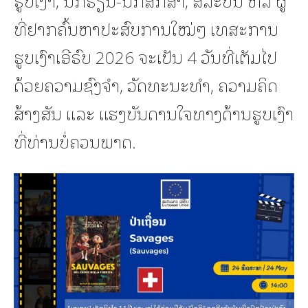
ທີ່ຢາກຄົ້ນຫາປະສົບການໃໝ່ໆ ເທສະການ
ຮູບເງົາເອີຣົບ 2026 ຈະເປັນ 4 ວັນທີ່ເຕັມໄປ
ດ້ວຍຄວາມຊົງຈຳ, ວັດທະນະທຳ, ຄວາມຄິດ
ສ້າງສັນ ແລະ ແຮງບັນດານໃຈທາງດ້ານຮູບເງົາ
ທີ່ທ່ານບໍ່ຄວນພາດ.