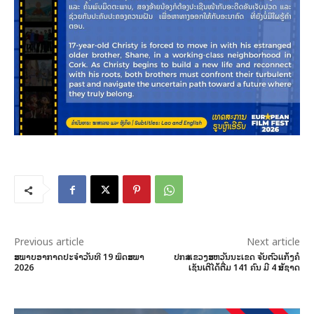
Previous article
Next article
ສະພາບອາກາດປະຈໍາວັນທີ 19 ພຶດສະພາ
ປກສ ແຂວງສະຫວັນນະເຂດ ຈັບຕົວແກ້ງຄໍ
2026
ເຊັນເຕີໄດ້ຕື່ມ 141 ຄົນ ມີ 4 ສັນຊາດ