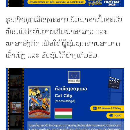
ຮູບເງົາທຸກເລື່ອງຈະສາຍເປັນພາສາຕົ້ນສະບັບ
ພ້ອມມີຄໍາບັນຍາຍເປັນພາສາລາວ ແລະ
ພາສາອັງກິດ ເພື່ອໃຫ້ຜູ້ຊົມທຸກທ່ານສາມາດ
ເຂົ້າເຖິງ ແລະ ຮັບຊົມໄດ້ຢ່າງເຕັມອີມ.