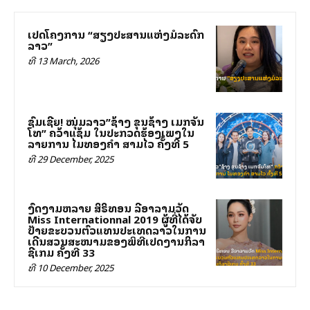
ເປີດໂຄງການ “ສຽງປະສານແຫ່ງມໍລະດົກ
ລາວ”
ທີ 13 March, 2026
ຊົມເຊີຍ! ໜຸ່ມລາວ”ຊ້າງ ຂຸນຊ້າງ ເມກຈັນ
ໂທ” ຄວ້າແຊ້ມ ໃນປະກວດຮ້ອງເພງໃນ
ລາຍການ ໄມທອງຄຳ ສາມໄວ ຄັ້ງທີ 5
ທີ 29 December, 2025
ງົດງາມຫລາຍ ສິຣິທອນ ລີອາລາມວັດ
Miss Internationnal 2019 ຜູ້ທີ່ໄດ້ຈັບ
ປ້າຍຂະບວນຕົວແທນປະເທດລາວໃນການ
ເດີນສວນສະໜາມຂອງພິທີເປີດງານກິລາ
ຊີເກມ ຄັ້ງທີ 33
ທີ 10 December, 2025