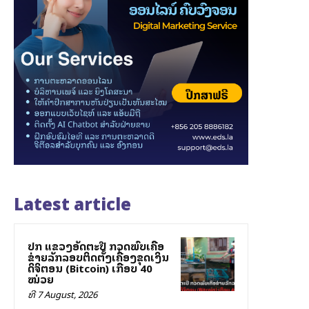
Latest article
ປກສ ແຂວງອັດຕະປື ກວດພົບເຄືອ
ຂ່າຍລັກລອບຕິດຕັ້ງເຄື່ອງຂຸດເງິນ
ດິຈິຕອນ (Bitcoin) ເກືອບ 40
ໝ່ວຍ
ທີ 7 August, 2026