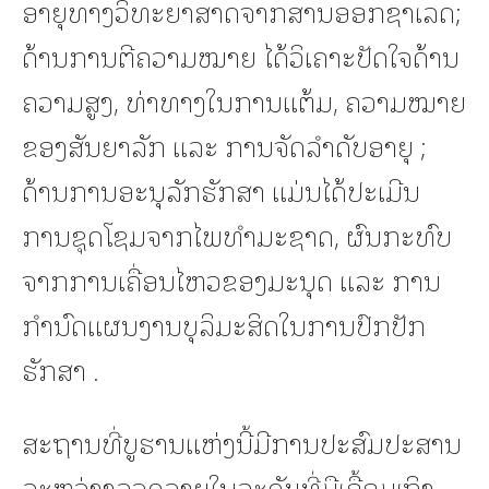
ອາຍຸທາງວິທະຍາສາດຈາກສານອອກຊາເລດ;
ດ້ານການຕີຄວາມໝາຍ ໄດ້ວິເຄາະປັດໃຈດ້ານ
ຄວາມສູງ, ທ່າທາງໃນການແຕ້ມ, ຄວາມໝາຍ
ຂອງສັນຍາລັກ ແລະ ການຈັດລໍາດັບອາຍຸ ;
ດ້ານການອະນຸລັກຮັກສາ ແມ່ນໄດ້ປະເມີນ
ການຊຸດໂຊມຈາກໄພທໍາມະຊາດ, ຜົນກະທົບ
ຈາກການເຄື່ອນໄຫວຂອງມະນຸດ ແລະ ການ
ກໍານົດແຜນງານບຸລິມະສິດໃນການປົກປັກ
ຮັກສາ .
ສະຖານທີ່ບູຮານແຫ່ງນີ້ມີການປະສົມປະສານ
ລະຫວ່າງລວດລາຍໃນລະດັບທີ່ມືເອື້ອມເຖິງ