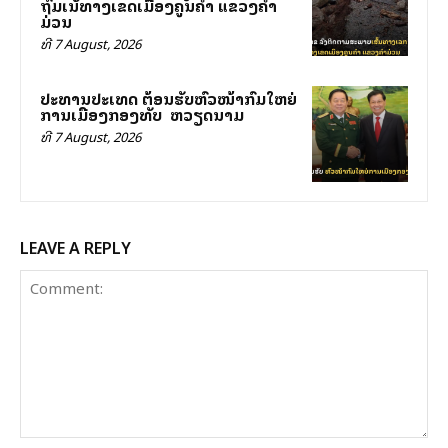
ຖົມເສັ້ນທາງເຂດເມືອງຄູນຄໍາ ແຂວງຄໍາ
ມ່ວນ
ທີ 7 August, 2026
ປະທານປະເທດ ຕ້ອນຮັບຫົວໜ້າກົມໃຫຍ່
ການເມືອງກອງທັບ ສສ ຫວຽດນາມ
ທີ 7 August, 2026
LEAVE A REPLY
Comment: