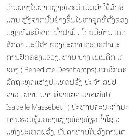
ເດີນທາງໄປຫາແຫຼ່ງທໍລະນີແມ່ນນໍາໃຊ້ລົດອີ
ແຕນ ຫຼັງຈາກນັ້ນຍ່າງຂຶ້ນໄປຫາຈຸດທີ່ຕັ້ງຂອງ
ແຫຼ່ງທໍລະນີສາດ ຖໍ້າຝາມື . ໂດຍມີທ່ານ ເດດ
ສັກດາ ມະນີຄໍາ ຮອງປະທານຄະນະກໍາມະ
ການປົກຄອງແຂວງ, ທ່ານ ນາງ ເບເນດິກ ເດ
ຊອງ ( Benedicte Deschamps)ເອກອັກຄະ
ລັດຖະທູດແຫ່ງປະເທດຝຣັ່ງ ປະຈໍາ ສປປ
ລາວ , ທ່ານ ນາງ ອີຊາແບລ ມາສເບີຟ (
Isabelle Massebeuf ) ປະທານຄະນະກໍາມະ
ການຮ່ວມຄຸ້ມຄອງແຫຼ່ງທ່ອງທ່ຽວຖໍ້າໂຊເວ
ແຫ່ງປະເທດຝຣັ່ງ, ບັນດາທ່ານໃນອົງການເຕ