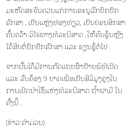
ມະຫັດສະຈັນຄວນແກ່ການອະນຸລັກປົກປັກ
ຮັກສາ , ເປັນແຫຼ່ງທ່ອງທ່ຽວ, ເປັນບ່ອນສຶກສາ
ຄົ້ນຄວ້າ-ວິໄຈທາງທໍລະນີສາດ ,ໃຫ້ຄົນຮຸ້ນຫຼັງ
ໄດ້ສືບຕໍ່ປົກປັກຮັກສາ ແລະ ຮຽນຮູ້ຕໍ່ໄປ .
ຈາກນັ້ນໄດ້ມີການຕັດແຖບຜ້າປ້າຍພິທີເປີດ
ແລະ ລັ່ນຄ້ອງ 9 ບາດເພື່ອເປັນສີລິມຸງຄຸງໃນ
ການເປີດນໍາໃຊ້ແຫ່ງທໍລະນີສາດ ຖໍ້າຝາມື ໃນ
ຄັ້ງນີ້ .
(ຂ່າວ:ຄຳມ່ວນ)