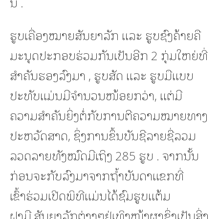
ນີ້ .
ຮູບເຄື່ອງໝາຍສັນຍາລັກ ແລະ ຮູບຊົງຄ້າຍຄື
ມະນຸດປະກອບຮ່ວມກັນເປັນອີກ 2 ກຸ່ມໃຫຍ່ທີ່
ສໍາຄັນຮອງລົງມາ , ຮູບສັດ ແລະ ຮູບມືແບບ
ປະທັບແມ່ນມີຈໍານວນໜ້ອຍກວ່າ, ແຕ່ມີ
ຄວາມສໍາຄັນຍິ່ງຕໍ່ກັບການຕີຄວາມໝາຍທາງ
ປະຫວັດສາດ, ຊຶ່ງການຂຶ້ນບັນຊີລາຍຊື່ລວມ
ລວດລາຍທັງໝົດມີເຖິງ 285 ຮູບ . ຈາກນັ້ນ
ກ່ອນຈະກັບລົງມາຈາກຖໍ້າບັນດາແຂກທີ່
ເຂົ້າຮ່ວມເປີດພິທີແມ່ນໄດ້ຊົມຮູບແຕ້ມ
ຝາມື,ສັນຍາລັກຕ່າງໆຢູ່ເທິງໜ້າຜາຊຶ່ງເປັນສິ່ງ