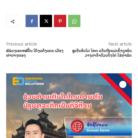
Previous article
Next article
ລົດພ່ວງເສຍຫລັກປີ້ນ ໂຄ້ງແກ້ງແກບ ເມືອງ
ລູກເຂີຍອິນໂດ ໂຫດ ແຄ້ນຖືກແມ່ເຖົ້າດູໝິ່ນ
ທ່າປາງທອງ
ວາງຢາຂ້າດ້ວຍປິ້ງໄກ່ ໃສ່ຢາພິດ