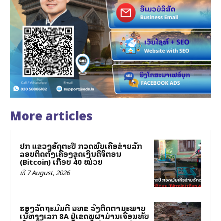
More articles
ປກສ ແຂວງອັດຕະປື ກວດພົບເຄືອຂ່າຍລັກ
ລອບຕິດຕັ້ງເຄື່ອງຂຸດເງິນດິຈິຕອນ
(Bitcoin) ເກືອບ 40 ໝ່ວຍ
ທີ 7 August, 2026
ຮອງລັດຖະມົນຕີ ຍທຂ ລົງຕິດຕາມສະພາບ
ເສັ້ນທາງເລກ 8A ຢູ່ເຂດພູຜາມ່ານເຈື່ອນທັບ