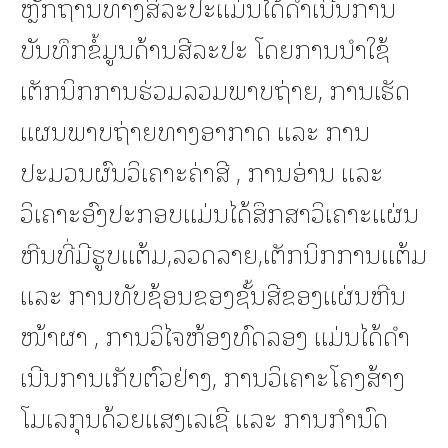
ຫຼັກຖານທາງສິລະປະແມ່ນໄດ້ດໍາເນີນການ
ບັນທຶກຂໍ້ມູນດ້ານສີລະປະ ໂດຍການນໍາໃຊ້
ເຕັກນິກການຮ່ວມລວມພາບຖ່າຍ, ການເຮັດ
ແຜນພາບຖ່າຍທາງອາກາດ ແລະ ການ
ປະມວນຜົນວິເຄາະຄ່າສີ , ການອ່ານ ແລະ
ວິເຄາະອົງປະກອບແມ່ນໄດ້ສຶກສາວິເຄາະແຜ່ນ
ຫີນທີ່ມີຮູບແຕ້ມ,ລວດລາຍ,ເຕັກນິກການແຕ້ມ
ແລະ ການທັບຊ້ອນຂອງຊັ້ນສີຂອງແຜ່ນຫີນ
ໜ້າຜາ , ການວິໄຈຫ້ອງທົດລອງ ແມ່ນໄດ້ດໍາ
ເນີນການເກັບຕົວຢ່າງ, ການວິເຄາະໂຄງສ້າງ
ໂມເລກຸນດ້ວຍແສງເລເຊີ ແລະ ການກໍານົດ