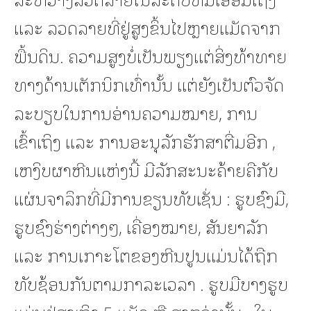
ແລະ ລວດລາຍທີ່ຢູ່ສູງຂຶ້ນໄປຫຼາຍແມັດຈາກ
ພື້ນດິນ. ຄວາມສູງບໍ່ເປັນພຽງແຕ່ສິ່ງທ້າທາຍ
ທາງດ້ານເຕັກນິກເທົ່ານັ້ນ ແຕ່ຍັງເປັນຕົວຈັດ
ລະບຽບໃນການອ່ານຄວາມໝາຍ, ການ
ເຂົ້າເຖິງ ແລະ ການອະນຸລັກຮັກສາຕື່ມອີກ ,
ເຫງິບຜາຫີນແຫ່ງນີ້ ມີລັກສະນະຄ້າຍຄືກັບ
ແຜ່ນຈາລຶກທີ່ມີການຂຽນທັບເຊັ່ນ : ຮູບຊົງມື,
ຮູບຊົງຮ່າງຕ່າງໆ, ເຄື່ອງໝາຍ, ສັນຍາລັກ
ແລະ ການເກາະໂຕຂອງຫີນປູນແມ່ນໄດ້ຖືກ
ທັບຊ້ອນກັນຕາມກາລະເວລາ . ຮູບມືບາງຮູບ