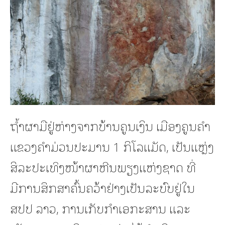
ຖໍ້າຜາມືຢູ່ຫ່າງຈາກບ້ານຄູນເງິນ ເມືອງຄູນຄໍາ
ແຂວງຄໍາມ່ວນປະມານ 1 ກິໂລແມັດ, ເປັນແຫຼ່ງ
ສິລະປະເທິງໜ້າຜາຫີນພຽງແຫ່ງຊາດ ທີ່
ມີການສຶກສາຄົ້ນຄວ້າຢ່າງເປັນລະບົບຢູ່ໃນ
ສປປ ລາວ, ການເກັບກໍາເອກະສານ ແລະ