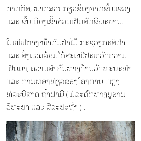
ຕາກຕິສ, ພາກສ່ວນກ່ຽວຂ້ອງຈາກຂັ້ນແຂວງ
ແລະ ຂັ້ນເມືອງເຂົ້າຮ່ວມເປັນສັກຂີພະຍານ.
ໃນພິທີຕາງໜ້າກົມປ່າໄມ້ ກະຊວງກະສິກໍາ
ແລະ ສິ່ງແວດລ້ອມໄດ້ສະເໜີປະຫວັດຄວາມ
ເປັນມາ, ຄວາມສໍາຄັນທາງດ້ານວັດທະນະທໍາ
ແລະ ການທ່ອງທ່ຽວຂອງໂຄງການ ແຫຼ່ງ
ທໍລະນີສາດ ຖໍ້າຝາມື ( ມໍລະດົກທາງບູຮານ
ວິທະຍາ ແລະ ສີລະປະຖໍ້າ ) .