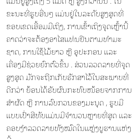
ແມ່ນຢູ່ສູງເຖິງ 5 ແມັດ ຫຼື ສູງກວ່ານັ້ນ . ໃນ
ຂະນະທີ່ຮູບອື່ນໆ ແມ່ນຢູ່ໃນລະດັບສູງສຸດທີ່
ຂອບເຂດເອື້ອມມືເຖິງ, ການເຂົ້າເຖິງຈຸດເຫຼົ້ານີ້
ຄາດວ່າຈະຕ້ອງອາໄສແທ່ນຢືນຕາມທໍາມະ
ຊາດ, ການໃຊ້ໄມ້ຍາວ ຫຼື ອຸປະກອນ ແລະ
ເຄື່ອງມືຊ່ວຍຍົກຕົວຂຶ້ນ . ສ່ວນລວດລາຍທີ່ຈຸດ
ສູງສຸດ ມັກຈະຖືກເກັບຮັກສາໄວ້ໃນສະພາບທີ່
ດີກວ່າ ຍ້ອນໄດ້ຮັບຜົນກະທົບໜ້ອຍຈາກການ
ສໍາຜັດ ຫຼື ການລົບກວນຂອງມະນຸດ , ຮູບມື
ແບບເປົ່າສີທັບແມ່ນມີຈໍານວນຫຼາຍທີ່ສຸດ ແລະ
ຄອບງໍາລວດລາຍທັງໝົດໃນແຫຼ່ງບູຮານແຫ່ງ