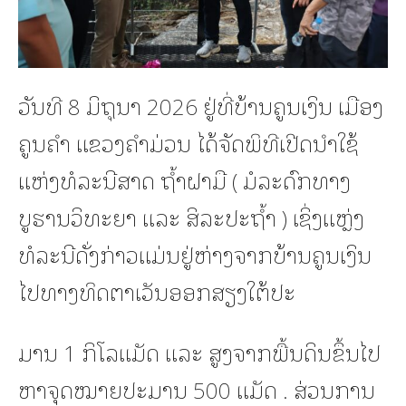
ວັນທີ 8 ມິຖຸນາ 2026 ຢູ່ທີ່ບ້ານຄູນເງິນ ເມືອງ
ຄູນຄໍາ ແຂວງຄໍາມ່ວນ ໄດ້ຈັດພິທີເປີດນໍາໃຊ້
ແຫ່ງທໍລະນີສາດ ຖໍ້າຝາມື ( ມໍລະດົກທາງ
ບູຮານວິທະຍາ ແລະ ສິລະປະຖໍ້າ ) ເຊິ່ງແຫຼ່ງ
ທໍລະນີດັ່ງກ່າວແມ່ນຢູ່ຫ່າງຈາກບ້ານຄູນເງິນ
ໄປທາງທິດຕາເວັນອອກສຽງໃຕ້ປະ
ມານ 1 ກິໂລແມັດ ແລະ ສູງຈາກພື້ນດິນຂຶ້ນໄປ
ຫາຈຸດໝາຍປະມານ 500 ແມັດ . ສ່ວນການ