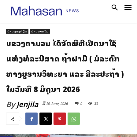
ຂ່າວທ່ອງທ່ຽວ
ຂ່າວພາຍໃນ
ແຂວງຄຳມວນ ໄດ້ຈັດພິທີເປີດນໍາໃຊ້
ແຫ່ງທໍລະນີສາດ ຖໍ້າຝາມື ( ມໍລະດົກ
ທາງບູຮານວິທະຍາ ແລະ ສິລະປະຖໍ້າ )
ໃນວັນທີ 8 ມິຖຸນາ 2026
By
Jenjila
ທີ 10 June, 2026
0
33