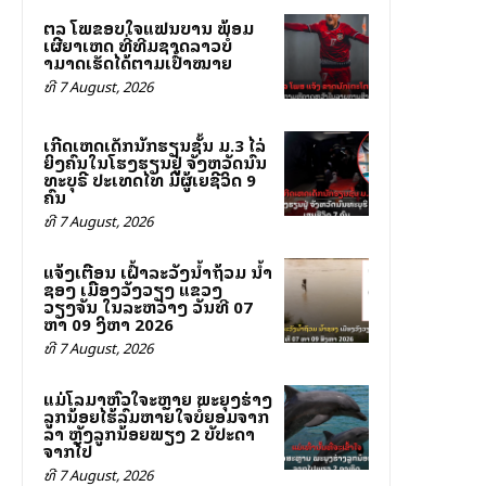
ສຕລ ໂພສຂອບໃຈແຟນບານ ພ້ອມ
ເຜີຍສາເຫດ ທີ່ທີມຊາດລາວບໍ່
ສາມາດເຮັດໄດ້ຕາມເປົ້າໝາຍ
ທີ 7 August, 2026
ເກີດເຫດເດັກນັກຮຽນຊັ້ນ ມ.3 ໄລ່
ຍິງຄົນໃນໂຮງຮຽນຢູ່ ຈັງຫວັດນົນ
ທະບຸຣີ ປະເທດໄທ ມີຜູ້ເສຍຊີວິດ 9
ຄົນ
ທີ 7 August, 2026
ແຈ້ງເຕືອນ ເຝົ້າລະວັງນ້ຳຖ້ວມ ນ້ຳ
ຊອງ ເມືອງວັງວຽງ ແຂວງ
ວຽງຈັນ ໃນລະຫວ່າງ ວັນທີ 07
ຫາ 09 ສິງຫາ 2026
ທີ 7 August, 2026
ແມ່ໂລມາຫົວໃຈສະຫຼາຍ ພະຍຸງຮ່າງ
ລູກນ້ອຍໄຮ້ລົມຫາຍໃຈບໍ່ຍອມຈາກ
ລາ ຫຼັງລູກນ້ອຍພຽງ 2 ສັບປະດາ
ຈາກໄປ
ທີ 7 August, 2026