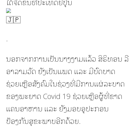
ໄດ້ຈັດຂຶ້ນທີ່ປະເທດຍີ່ປຸ່ນ
.
ນອກຈາກການເປັນນາງງາມແລ້ວ ສິຣິທອນ ລີ
ອາລາມວັດ ຍັງເປັນແພດ ແລະ ມີບົດບາດ
ຊ່ວຍເຫຼືອສັງຄົມໃນຊ່ວງທີ່ມີການແຜ່ລະບາດ
ຂອງພະຍາດ Covid 19 ຊ່ວຍເຫຼືອຜູ້ທີ່ຂາດ
ແຄນອາຫານ ແລະ ຍັງມອບອຸປະກອນ
ປ້ອງກັນສຸຂະພາບອີກດ້ວຍ.