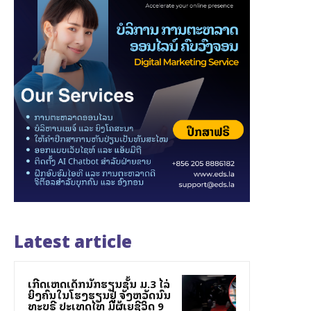
Latest article
ເກີດເຫດເດັກນັກຮຽນຊັ້ນ ມ.3 ໄລ່
ຍິງຄົນໃນໂຮງຮຽນຢູ່ ຈັງຫວັດນົນ
ທະບຸຣີ ປະເທດໄທ ມີຜູ້ເສຍຊີວິດ 9