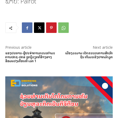
ພາບ: Pairot
Previous article
Next article
ຮອງປະທານ-ຜູ້ປະຈຳການຄະນະກຳມະ
ເມືອງລະມາມ ເປີດຂະບວນການສັກວັກ
ການປກຊ-ປກສ ຊຸກຍູ້ວຽກກໍ່ສ້າງສາງ
ຊິນ ກັນມະເຮັງປາກມົດລູກ
ສ້ອມແປງເຄື່ອນທີ່ ເລກ 1