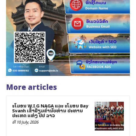
More articles
ສະໂມສອນ W.I.G NAGA ແລະ ສະໂມສອນ Bay
Svanh ເຂົ້າຢ້ຽມຂ່ຳນັບທ່ານ ປະທານ
ປະເທດ ແຫ່ງ ສປປ ລາວ
ທີ 10 July, 2026