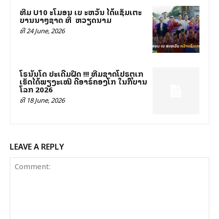
ທີມ U10 ສະໂມສອນ ເບ ສະຫວັນ ໄດ້ແຊັມເຕະ
ບານນາໆຊາດ ທີ່ ສສ ຫວຽດນາມ
ທີ 24 June, 2026
ໂຣນັນໂດ ປະເດີມຝືດ !!! ທີມຊາດໂປຣຕຸເກສ
ເຮັດໄດ້ພຽງສະເໝີ ດີອາຣ໌ຄອງໂກ ໃນສຶກບານ
ໂລກ 2026
ທີ 18 June, 2026
LEAVE A REPLY