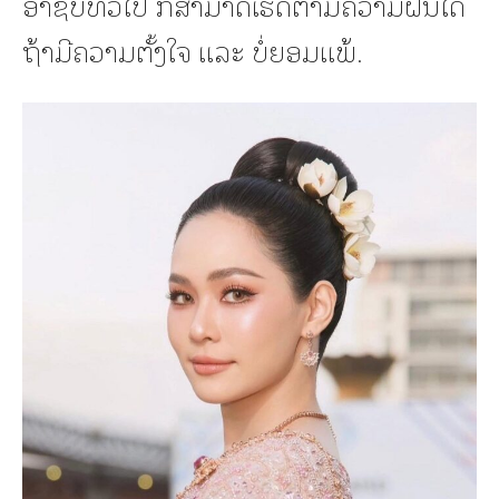
ອາຊີບທົ່ວໄປ ກໍສາມາດເຮັດຕາມຄວາມຝັນໄດ້
ຖ້າມີຄວາມຕັ້ງໃຈ ແລະ ບໍ່ຍອມແພ້.