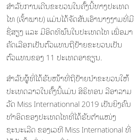
ສຳລັບການເດີນຂະບວນໃນຄັ້ງນີ້ທາງປະເທດ
ໄທ (ເຈົ້າພາບ) ແມ່ນໄດ້ຈັດສັນເອົານາງງາມທີ່ມີ
ຊື່ສຽງ ແລະ ມີອິດທິພົນໃນປະເທດໄທ ເພື່ອມາ
ຄັດເລືອກເປັນຕົວແທນຖືປ້າຍຂະບວນເປັນ
ຕົວແທນຂອງ 11 ປະເທດອາຊຽນ.
ສຳລັບຜູ້ທີ່ໄດ້ຮັບໜ້າທີ່ຖືປ້າຍນໍາຂະບວນໃຫ້
ປະເທດລາວໃນຄັ້ງນີ້ແມ່ນ ສິຣິທອນ ລີອາລາມ
ວັດ Miss Internationnal 2019 ເປັນຍິງຄົນ
ທຳອິດຂອງປະເທດໄທທີ່ໄດ້ຮັບຕໍາແໜ່ງ
ຊະນະເລີດ ຂອງເວທີ Miss International ທີ່