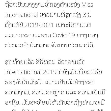
ຖືວ່າເປັນນາງງາມທີ່ຄອງຕໍາແໜ່ງ Miss
International ຍາວນານທີ່ສຸດເຖິງ 3 ປີ
ຕັ້ງແຕ່ປີ 2019-2021 ເພາະມີການແຜ່
ລະບາດຂອງພະຍາດ Covid 19 ທາງກອງ
ປະກວດຈຶ່ງບໍ່ສາມາດຈັດການປະກວດໄດ້.
ສຸດທ້າຍແລ້ວ ສິຣິທອນ ລີອາລາມວັດ
Internationnal 2019 ກໍຍັງເປັນທີ່ຍອມຮັບ
ຂອງຄົນໃນສັງຄົມ ເພາະເປັນຕົວຢ່າງຂອງ
ຄວາມງາມ, ຄວາມສະຫຼາດ ແລະ ຄວາມເປັນມື
ອາຊີບ. ມັນສະທ້ອນໃຫ້ເຫັນວ່າເຖິງທ່ານຈະມີ