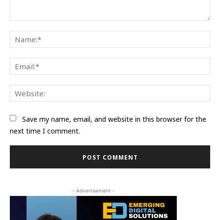
Comment:
Na
Ema
Web
Save my name, email, and website in this browser for the
next time I comment.
- Advertisement -