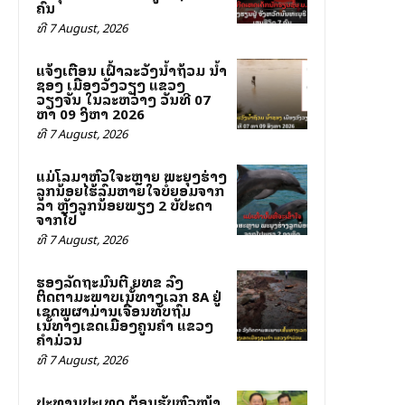
ຄົນ
ທີ 7 August, 2026
ແຈ້ງເຕືອນ ເຝົ້າລະວັງນ້ຳຖ້ວມ ນ້ຳ
ຊອງ ເມືອງວັງວຽງ ແຂວງ
ວຽງຈັນ ໃນລະຫວ່າງ ວັນທີ 07
ຫາ 09 ສິງຫາ 2026
ທີ 7 August, 2026
ແມ່ໂລມາຫົວໃຈສະຫຼາຍ ພະຍຸງຮ່າງ
ລູກນ້ອຍໄຮ້ລົມຫາຍໃຈບໍ່ຍອມຈາກ
ລາ ຫຼັງລູກນ້ອຍພຽງ 2 ສັບປະດາ
ຈາກໄປ
ທີ 7 August, 2026
ຮອງລັດຖະມົນຕີ ຍທຂ ລົງ
ຕິດຕາມສະພາບເສັ້ນທາງເລກ 8A ຢູ່
ເຂດພູຜາມ່ານເຈື່ອນທັບຖົມ
ເສັ້ນທາງເຂດເມືອງຄູນຄໍາ ແຂວງ
ຄໍາມ່ວນ
ທີ 7 August, 2026
ປະທານປະເທດ ຕ້ອນຮັບຫົວໜ້າ