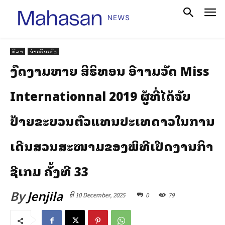
ກິລາ
ຂ່າວບັນເທີງ
ງົດງາມຫລາຍ ສິຣິທອນ ລີອາລາມວັດ Miss
Internationnal 2019 ຜູ້ທີ່ໄດ້ຈັບ
ປ້າຍຂະບວນຕົວແທນປະເທດລາວໃນການ
ເດີນສວນສະໜາມຂອງພິທີເປີດງານກິລາ
ຊີເກມ ຄັ້ງທີ 33
By
Jenjila
ທີ 10 December, 2025
0
79