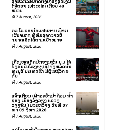
ຂ່າຍລັກລອບຕິດຕັ້ງເຄື່ອງຂຸດເງິນ
ດິຈິຕອນ (Bitcoin) ເກືອບ 40
ໝ່ວຍ
ທີ 7 August, 2026
ສຕລ ໂພສຂອບໃຈແຟນບານ ພ້ອມ
ເຜີຍສາເຫດ ທີ່ທີມຊາດລາວບໍ່
ສາມາດເຮັດໄດ້ຕາມເປົ້າໝາຍ
ທີ 7 August, 2026
ເກີດເຫດເດັກນັກຮຽນຊັ້ນ ມ.3 ໄລ່
ຍິງຄົນໃນໂຮງຮຽນຢູ່ ຈັງຫວັດນົນ
ທະບຸຣີ ປະເທດໄທ ມີຜູ້ເສຍຊີວິດ 9
ຄົນ
ທີ 7 August, 2026
ແຈ້ງເຕືອນ ເຝົ້າລະວັງນ້ຳຖ້ວມ ນ້ຳ
ຊອງ ເມືອງວັງວຽງ ແຂວງ
ວຽງຈັນ ໃນລະຫວ່າງ ວັນທີ 07
ຫາ 09 ສິງຫາ 2026
ທີ 7 August, 2026
ແມ່ໂລມາຫົວໃຈສະຫຼາຍ ພະຍຸງຮ່າງ