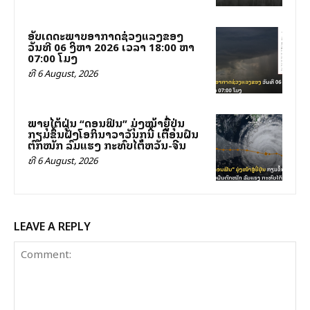
ອັບເດດສະພາບອາກາດຊ່ວງແລງຂອງ
ວັນທີ 06 ສິງຫາ 2026 ເວລາ 18:00 ຫາ
07:00 ໂມງ
ທີ 6 August, 2026
ພາຍຸໄຕ້ຝຸ່ນ “ດອນຟິນ” ມຸ່ງໜ້າສູ່ຍີ່ປຸ່ນ
ກຽມຂຶ້ນຝັ່ງໂອກິນາວາວັນສຸກນີ້ ເຕືອນຝົນ
ຕົກໜັກ ລົມແຮງ ກະທົບໄຕ້ຫວັນ-ຈີນ
ທີ 6 August, 2026
LEAVE A REPLY