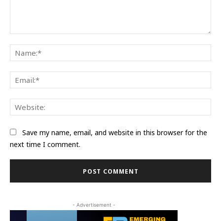
Comment:
Na
Ema
Web
Save my name, email, and website in this browser for the
next time I comment.
- Advertisement -