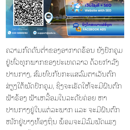
ຄວາມກົດດັນຕ່ຳຂອງອາກາດຮ້ອນ ຍັງປົກຄຸມ
ຢູ່ທົ່ວທຸກພາກຂອງປະເທດລາວ ດ້ວຍກໍາລັງ
ປານກາງ, ສົມທົບກັບກະແສລົມຕາເວັນຕົກ
ສ່ຽງໃຕ້ພັດປົກຄຸມ, ຊຶ່ງຈະເຮັດໃຫ້ຈະມີຝົນຕົກ
ຟ້າຮ້ອງ ຟ້າເຫລື້ອມໃນລະດັບຄ່ອຍ ຫາ
ປານກາງຢູ່ໃນແຕ່ລະພາກ ແລະ ຈະມີຝົນຕົກ
ໜັກຢູ່ບາງທ້ອງຖິ່ນ ພ້ອມຈະມີລົມພັດແຮງ