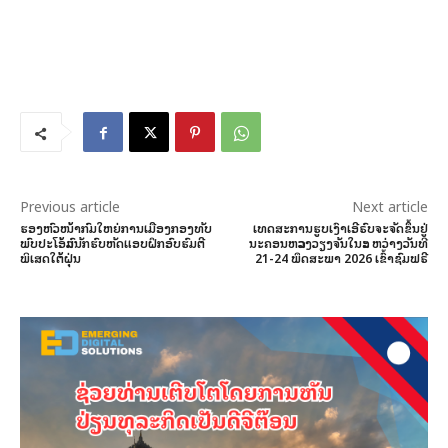
Previous article
Next article
ຮອງຫົວໜ້າກົມໃຫຍ່ການເມືອງກອງທັບ
ເທດສະການຮູບເງົາເອີຣົບຈະຈັດຂຶ້ນຢູ່
ພົບປະໂອ້ລົມນັກຮົບຫັດແອບຝຶກອົບຮົມຕີ
ນະຄອນຫລວງວຽງຈັນໃນລະ ຫວ່າງວັນທີ
ພິເສດໃຕ້ຝຸ່ນ
21-24 ພຶດສະພາ 2026 ເຂົ້າຊົມຟຣີ