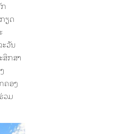
ັກ
ົມກຽດ
ະ
ລະວັນ
ະສຶກສາ
ອງ
ົກຄອງ
ຮ່ວມ