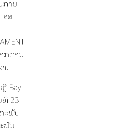
ມໃນການ
ນ ສສ
NAMENT
ບຈາກການ
ລາ.
ຫຼື Bay
ນທີ 23
ະຫະພັນ
ະພັນ