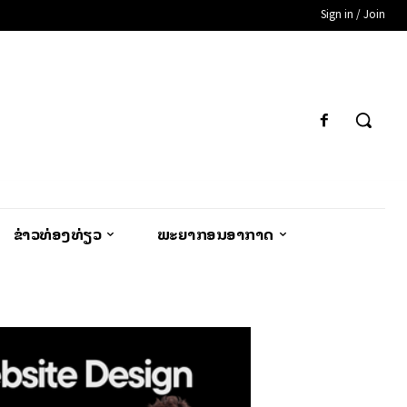
Sign in / Join
ຂ່າວທ່ອງທ່ຽວ
ພະຍາກອນອາກາດ