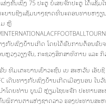
ູ່ແຂ່ງຂັນເຖິງ 75 ປະຕູ ບໍ່ເສຍຈັກປະຕູ ໄດ້ແຊັ
ເຕະບານຊີງແຊັມນາໆຊາດທີ່ນະຄອນທາຍຫງຽ
 ຫຼື
MINTERNATIONALACFFOOTBALLTOUR
ທາງກັບເຖິງບ້ານເກີດ ໂດຍໄດ້ຮັບການຕ້ອນຮັ
ນຫຼວງວຽງຈັນ, ກະຊວງສຶກສາທິການ ແລະ ກິ
ຮັບ ທີມເຕະບານເຍົາວະຊົນ ເບ ສະຫວັນ ເອັບຊີ 
C ເດີນທາງກັບເຖິງບ້ານເກີດເມືອງນອນ ໃນວັ
ີ້ ນຳໂດຍທ່ານ ບຸນມີ ຫຼ່ຽມໄຊຍະຈັກ ປະທານສ
ຄົນພິການຕາແຫ່ງຊາດລາວ ຮອງປະທານສະຫ