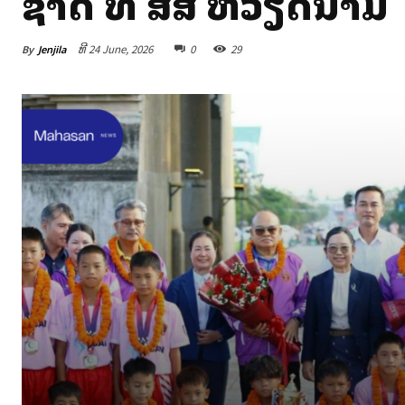
ຊາດ ທີ່ ສສ ຫວຽດນາມ
By
Jenjila
ທີ 24 June, 2026
0
29