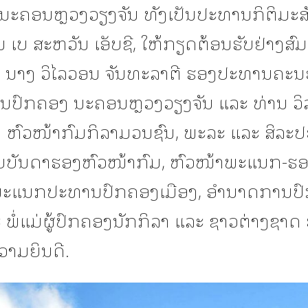
ນະຄອນຫຼວງວຽງຈັນ ທັງເປັນປະທານກິຕິມະສ
 ເບ ສະຫວັນ ເອັບຊີ, ໃຫ້ກຽດຕ້ອນຮັບຢ່າງສ
 ນາງ ວິໄລວອນ ຈັນທະລາຕີ ຮອງປະທານຄະນ
ປົກຄອງ ນະຄອນຫຼວງວຽງຈັນ ແລະ ທ່ານ ວິ
ທ ຫົວໜ້າກົມກິລາມວນຊົນ, ພະລະ ແລະ ສິລະປ
ຍບັນດາຮອງຫົວໜ້າກົມ, ຫົວໜ້າພະແນກ-ຮ
ພະແນກປະທານປົກຄອງເມືອງ, ອຳນາດການປ
 ພໍ່ແມ່ຜູ້ປົກຄອງນັກກິລາ ແລະ ຊາວຕ່າງຊາດ 
າມຍິນດີ.