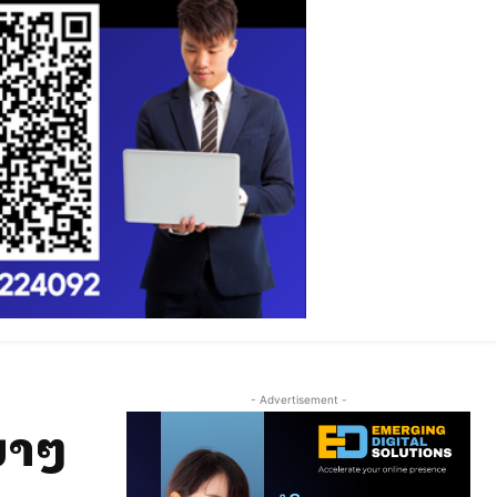
- Advertisement -
ນາໆ