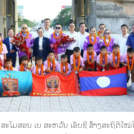
 ສະໂມສອນ ເບ ສະຫວັນ ເອັບຊີ ສ້າງສະຖິຕິໃໝ