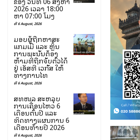
ຂອງ ວັນທີ 06 ສິງຫາ
2026 ເວລາ 18:00
ຫາ 07:00 ໂມງ
ທີ 6 August, 2026
ມອບຜູ້ຖືກຫາສະ
ແກມເມີ ແລະ ຫຼິ້ນ
ການພະນັນຕ້ອງ
ຫ້າມທີ່ຖືກຈັບຕົວໄດ້
ຢູ່ ເອັສທີ ເວກັສ ໃຫ້
ທາງການໄທ
ທີ 6 August, 2026
ສທໜລ ສະຫລຸບ
ການເຄື່ອນໄຫວ 6
ເດືອນຕົ້ນປີ ແລະ
ທິດທາງແຜນການ 6
ເດືອນທ້າຍປີ 2026
ທີ 6 August, 2026