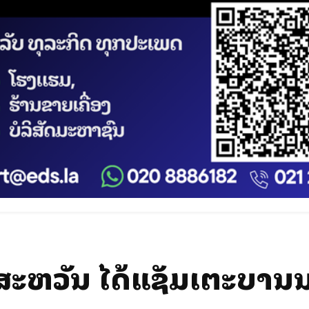
ສະຫວັນ ໄດ້ແຊັມເຕະບານ