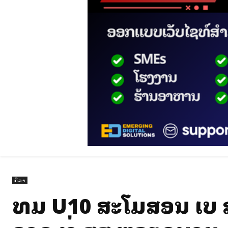
ກິລາ
ທີມ U10 ສະໂມສອນ ເບ 