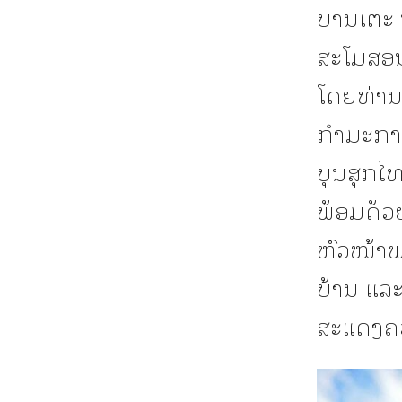
ບານເຕະ 
ສະໂມສອນ
ໂດຍທ່ານ
ກຳມະການ
ບຸນສຸກໄ
ພ້ອມດ້ວ
ຫົວໜ້າ
ບ້ານ ແລະ
ສະແດງຄວ