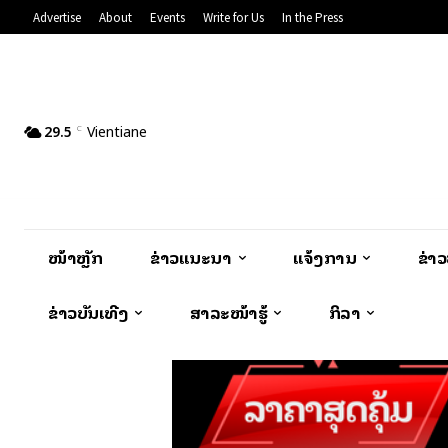
Advertise
About
Events
Write for Us
In the Press
29.5
Vientiane
C
ໜ້າຫຼັກ
ຂ່າວແນະນຳ
ແຈ້ງການ
ຂ່າ
ຂ່າວບັນເທີງ
ສາລະໜ້າຮູ້
ກິລາ