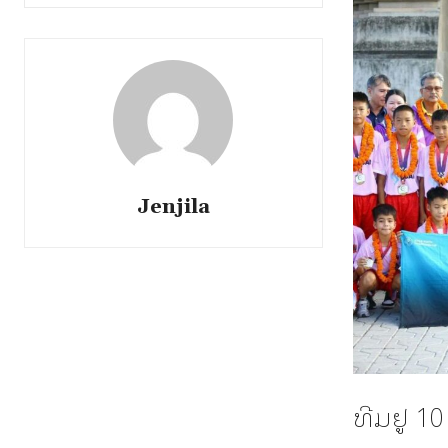
Jenjila
ທີມຢູ 10