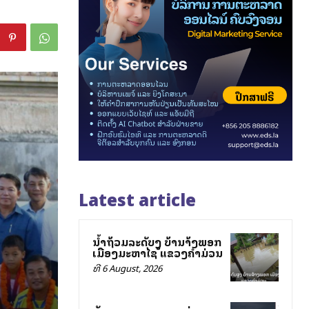
Latest article
ນ້ຳຖ້ວມລະດັບສູງ ບ້ານສ້າງພອກ
ເມືອງມະຫາໄຊ ແຂວງຄຳມ່ວນ
ທີ 6 August, 2026