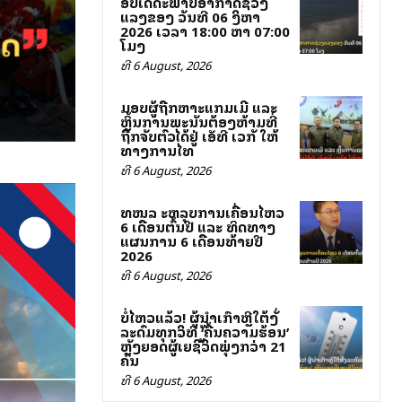
ອັບເດດສະພາບອາກາດຊ່ວງ
ແລງຂອງ ວັນທີ 06 ສິງຫາ
2026 ເວລາ 18:00 ຫາ 07:00
ໂມງ
ທີ 6 August, 2026
ມອບຜູ້ຖືກຫາສະແກມເມີ ແລະ
ຫຼິ້ນການພະນັນຕ້ອງຫ້າມທີ່
ຖືກຈັບຕົວໄດ້ຢູ່ ເອັສທີ ເວກັສ ໃຫ້
ທາງການໄທ
ທີ 6 August, 2026
ສທໜລ ສະຫລຸບການເຄື່ອນໄຫວ
6 ເດືອນຕົ້ນປີ ແລະ ທິດທາງ
ແຜນການ 6 ເດືອນທ້າຍປີ
2026
ທີ 6 August, 2026
ບໍ່ໄຫວແລ້ວ! ຜູ້ນຳເກົາຫຼີໃຕ້ສັ່ງ
ລະດົມທຸກວິທີສູ້ ‘ຄື້ນຄວາມຮ້ອນ’
ຫຼັງຍອດຜູ້ເສຍຊີວິດພຸ່ງກວ່າ 21
ຄົນ
ທີ 6 August, 2026