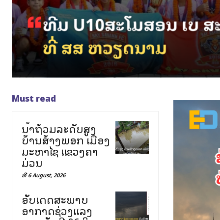
Must read
ນ້ຳຖ້ວມລະດັບສູງ
ບ້ານສ້າງພອກ ເມືອງ
ມະຫາໄຊ ແຂວງຄຳ
ມ່ວນ
ທີ 6 August, 2026
ອັບເດດສະພາບ
ອາກາດຊ່ວງແລງ