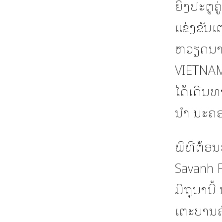
ຍິງປະຕູຄ
ແຂ່ງຂັນ
ຫວຽດນາມ
VIETNA
ໄດ້ເດີນ
ນຳ ນະຄອ
ພິທີຕ້ອນ
Savanh F
ມິຖຸນານ
ເຕະບານ