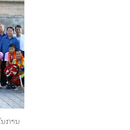
່ໃນການ