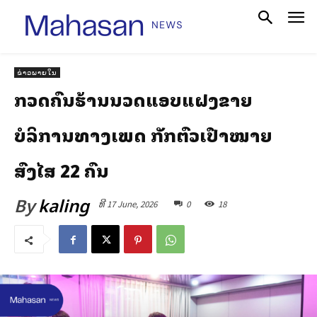
ຂ່າວພາຍໃນ
ກວດຄົ້ນຮ້ານນວດແອບແຝງຂາຍ
ບໍລິການທາງເພດ ກັກຕົວເປົ້າໝາຍ
ສົງໄສ 22 ຄົນ
By
kaling
ທີ 17 June, 2026
0
18