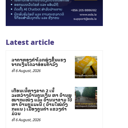
Latest article
ລາຄາທອງຄຳໂລກພຸ່ງຂຶ້ນແຮງ
ຈາກເງິນໂດລາອ່ອນຄ່າລົງ
ທີ 6 August, 2026
ເຕືອນເສັ້ນທາງຂາດ 2 ເສັ້ນ
ລະຫວ່າງບ້ານຄູນເງິນ ຫາ ບ້ານພູ
ໝາກແໜ່ງ ແລະ ບ້ານນາຂາມ ໄປ
ຫາ ບ້ານຄູນມະນີ ( ບ້ານໃໝ່ດົງ
ກະແສນ ) ເມືອງຄູນຄຳ ແຂວງຄຳ
ມ່ວນ
ທີ 6 August, 2026