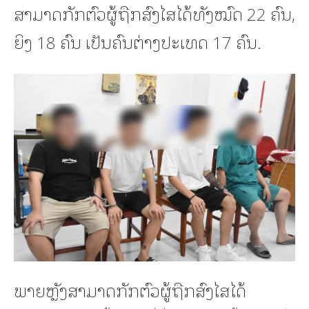
ສາມາດກັກຕົວຜູ້ຖືກສົງໄສໄດ້ທັງໝົດ 22 ຄົນ,
ຍິງ 18 ຄົນ ເປັນຄົນຕ່າງປະເທດ 17 ຄົນ.
ພາຍຫຼັງສາມາດກັກຕົວຜູ້ຖືກສົງໄສໄດ້