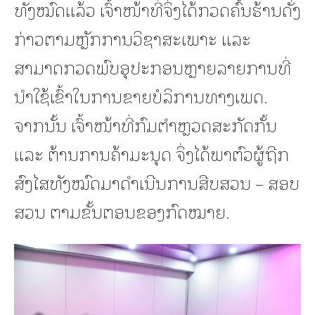
ທັງໝົດແລ້ວ ເຈົ້າໜ້າທີ່ຈຶ່ງໄດ້ກວດຄົ້ນຮ້ານດັ່ງ
ກ່າວຕາມຫຼັກການວິຊາສະເພາະ ແລະ
ສາມາດກວດພົບອຸປະກອນຫຼາຍລາຍການທີ່
ນຳໃຊ້ເຂົ້າໃນການຂາຍບໍລິການທາງເພດ.
ຈາກນັ້ນ ເຈົ້າໜ້າທີ່ກົມຕຳຫຼວດສະກັດກັ້ນ
ແລະ ຕ້ານການຄ້າມະນຸດ ຈຶ່ງໄດ້ພາຕົວຜູ້ຖືກ
ສົງໄສທັງໝົດມາດຳເນີນການສືບສວນ – ສອບ
ສວນ ຕາມຂັ້ນຕອນຂອງກົດໝາຍ.