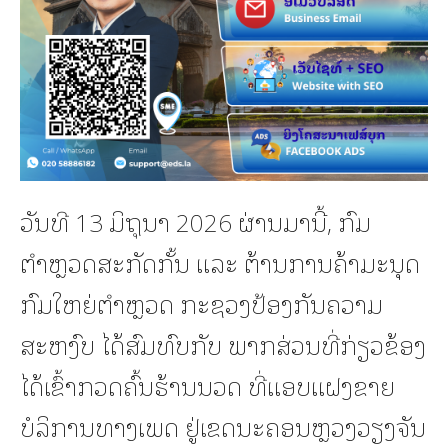
ວັນທີ 13 ມິຖຸນາ 2026 ຜ່ານມານີ້, ກົມ
ຕຳຫຼວດສະກັດກັ້ນ ແລະ ຕ້ານການຄ້າມະນຸດ
ກົມໃຫຍ່ຕຳຫຼວດ ກະຊວງປ້ອງກັນຄວາມ
ສະຫງົບ ໄດ້ສົມທົບກັບ ພາກສ່ວນທີ່ກ່ຽວຂ້ອງ
ໄດ້ເຂົ້າກວດຄົ້ນຮ້ານນວດ ທີ່ແອບແຝງຂາຍ
ບໍລິການທາງເພດ ຢູ່ເຂດນະຄອນຫຼວງວຽງຈັນ