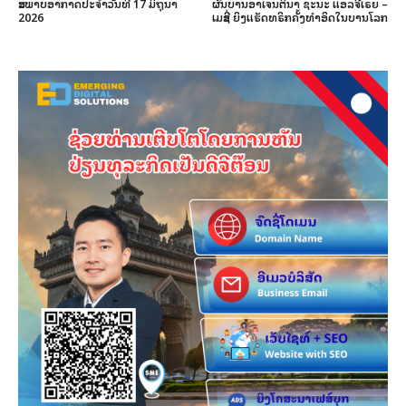
ສະພາບອາກາດປະຈໍາວັນທີ 17 ມິຖຸນາ
ຜົນບານອາເຈນຕິນາ ຊະນະ ແອລຈີເຣຍ –
2026
ເມສຊີ່ ຍິງແຮັດທຣິກຄັ້ງທຳອິດໃນບານໂລກ