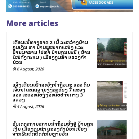
More articles
ເຕືອນເສັ້ນທາງຂາດ 2 ເສັ້ນ ລະຫວ່າງບ້ານ
ຄູນເງິນ ຫາ ບ້ານພູໝາກແໜ່ງ ແລະ
ບ້ານນາຂາມ ໄປຫາ ບ້ານຄູນມະນີ ( ບ້ານ
ໃໝ່ດົງກະແສນ ) ເມືອງຄູນຄຳ ແຂວງຄຳ
ມ່ວນ
ທີ 6 August, 2026
ແຈ້ງເຕືອນເຝົ້າລະວັງນ້ຳຖ້ວມຊຸ ແລະ ດິນ
ເຈື່ອນ! ເຂດຄວາມສ່ຽງລະດັບສູງ 7 ແຂວງ
ແລະ ເຂດລະດັບສ່ຽງລະດັບປານກາງ 3
ແຂວງ
ທີ 5 August, 2026
ອັບເດດສະຖານະການນ້ຳຖ້ວມອັ່ງຢູ່ ບ້ານຄູນ
ເງິນ ເມືອງຄູນຄຳ ແຂວງຄຳມ່ວນເນື່ອງ
ຈາກຝົນຕົກຕິດຕໍ່ກັນຫຼາຍວັນ