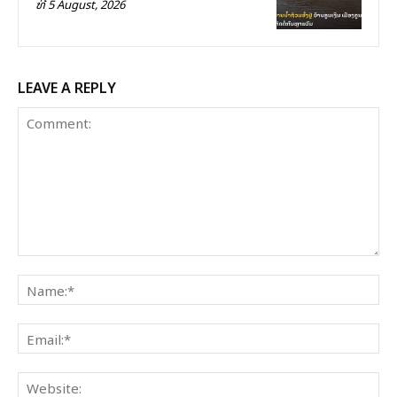
ທີ 5 August, 2026
LEAVE A REPLY
Comment:
Na
Ema
Web