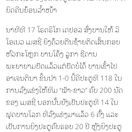
ຍຶດຄືນຍ້ອນລ້ຳໜ້າ
ນາທີທີ 17 ໂຣດຣິໂກ ເດປອລ ສົ່ງບານໃຫ້ ລິ
ໂອເນວ ເມສຊີ່ ຍິງດ້ວຍຕີນຊ້າຍຕິດເສັ້ນກອບ
ຫົວກະໂຫຼກ ບານໂຄ້ງ ລູກາ ຊີດານ
ພະຍາຍາມປັດແລ້ວແຕ່ປັດບໍ່ໄດ້ ບານເຂົ້າໄປ
ອາເຈນຕິນາ ຂຶ້ນນຳ 1-0 ນີ້ຄືປະຕູທີ 118 ໃນ
ການລົງແຂ່ງໃຫ້ທີມ “ຟ້າ-ຂາວ” ຄົບ 200 ນັດ
ຂອງ ເມສຊີ່ ນອກນັ້ນຍັງເປັນປະຕູທີ 14 ໃນ
ຟຸດບານໂລກ ທີ່ລົງແຂ່ງມາແລ້ວ 6 ຄັ້ງ ແລະ
ເປັນການຍິງປະຕູຄົບຮອບ 20 ປີ ຫຼັງຍິງປະຕູ