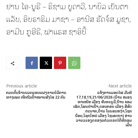
ຢານ ໄອ-ນູຣີ – ຮິຊາມ ບູດາວີ, ນາບິລ ເບັນຕາ
ແລັບ, ອິບຣາຮິມ ມາຊາ – ອານີສ ຮັດຈ໌ສ ມູຊາ,
ອາມີນ ກູອີຣີ, ຟາແຣສ ຊາອິບີ້
Previous article
Next article
ກວດຄົ້ນຮ້ານນວດແອບແຝງຂາຍບໍລິການ
ແຈ້ງການມອດໄຟ ວັນທີ
ທາງເພດ ກັກຕົວເປົ້າໝາຍສົງໄສ 22 ຄົນ
17,18,19,21/06/2026 (ບ້ານ ໜອງ
ທາເໜືອ ເມືອງ ຈັນທະບູລີ,ບ້ານ ຈອມ
ເພັດ,ໂພນປ່າເປົ້າ,ດອນກອຍ ເມືອງ ສີສັດ
ຕະນາກ,ບ້ານ ໂນນສະຫງ່າ,ໂຊກ
ນ້ອຍ,ໂຊກໃຫຍ່ ເມືອງ ໄຊເສດຖາ) ອ່ານ
ລາຍລະອຽດຂອງແຕ່ລະເຂດໄດ້ທີ່ຄອມ
ເມັ້ນ