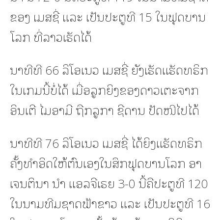
ຂອງ ເມສຊີ່ ແລະ ເປັນປະຕູທີ 15 ໃນຟຸດບານ
ໂລກ ທີ່ລາວເຮັດໄດ້
ນາທີທີ 66 ລິໂອເນວ ເມສຊີ່ ຍັງເຮັດແຮັດທຣິກ
ໃນເກມນີ້ບໍ່ໄດ້ ເມື່ອລູກຍິງຂອງດາວເຕະຈາກ
ອິນເຕີ ໄມອາມີ ຖືກລູກາ ຊີດານ ປັດໜີໄປໄດ້
ນາທີທີ 76 ລິໂອເນວ ເມສຊີ່ ໄດ້ຍິງແຮັດທຣິກ
ຄັ້ງທຳອິດໃຫ້ຕົນເອງໃນສຶກຟຸດບານໂລກ ອາ
ເຈນຕິນາ ນຳ ແອລຈີເຣຍ 3-0 ນີ້ຄືປະຕູທີ 120
ໃນນາມທີມຊາດຟ້າຂາວ ແລະ ເປັນປະຕູທີ 16