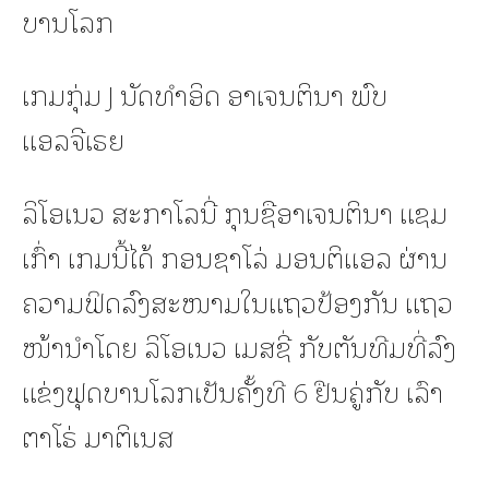
ບານໂລກ
ເກມກຸ່ມ J ນັດທຳອິດ ອາເຈນຕິນາ ພົບ
ແອລຈີເຣຍ
ລິໂອເນວ ສະກາໂລນີ່ ກຸນຊືອາເຈນຕິນາ ແຊມ
ເກົ່າ ເກມນີ້ໄດ້ ກອນຊາໂລ່ ມອນຕິແອລ ຜ່ານ
ຄວາມຟິດລົງສະໜາມໃນແຖວປ້ອງກັນ ແຖວ
ໜ້ານຳໂດຍ ລິໂອເນວ ເມສຊີ່ ກັບຕັນທີມທີ່ລົງ
ແຂ່ງຟຸດບານໂລກເປັນຄັ້ງທີ 6 ຢືນຄູ່ກັບ ເລົາ
ຕາໂຣ່ ມາຕິເນສ