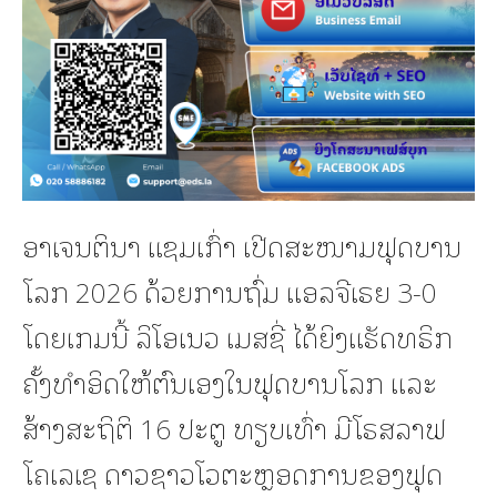
ອາເຈນຕິນາ ແຊມເກົ່າ ເປີດສະໜາມຟຸດບານ
ໂລກ 2026 ດ້ວຍການຖົ່ມ ແອລຈີເຣຍ 3-0
ໂດຍເກມນີ້ ລິໂອເນວ ເມສຊີ່ ໄດ້ຍິງແຮັດທຣິກ
ຄັ້ງທຳອິດໃຫ້ຕົນເອງໃນຟຸດບານໂລກ ແລະ
ສ້າງສະຖິຕິ 16 ປະຕູ ທຽບເທົ່າ ມີໂຣສລາຟ
ໂຄເລເຊ ດາວຊາວໂວຕະຫຼອດການຂອງຟຸດ