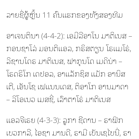
ລາຍຊື່ຜູ້ຫຼິ້ນ 11 ຄົນແຮກຂອງທັງສອງທີມ
ອາເຈນຕິນາ (4-4-2): ເອມີລີອາໂນ ມາຕິເນສ –
ກອນຊາໂລ່ ມອນຕິແອລ, ກຣິສຕຽນ ໂຣແມໂຣ່,
ລິຊານໂດຣ ມາຕິເນສ, ຟາກຸນໂດ ເມດິນ່າ –
ໂຣດຣິໂກ ເດປອລ, ອາແລັກຊິສ ແມັກ ອານິສ
ເຕີ, ເອັນໂຊ ເຟແນນເດສ, ຕິອາໂກ ອານມາດາ
– ລິໂອເນວ ເມສຊີ່, ເລົາຕາໂຣ່ ມາຕິເນສ
ແອລຈີເຣຍ (4-3-3): ລູກາ ຊີດານ – ຣາຟິກ
ເບວກາລີ, ໄອຊາ ມານດີ, ຣາມີ ເບັນເຊໄບນີ່, ຣາ