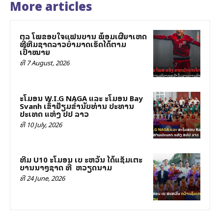
More articles
ສຕລ ໂພສຂອບໃຈແຟນບານ ພ້ອມເຜີຍສາເຫດ
ທີ່ທີມຊາດລາວບໍ່ສາມາດເຮັດໄດ້ຕາມ
ເປົ້າໝາຍ
ທີ 7 August, 2026
ສະໂມສອນ W.I.G NAGA ແລະ ສະໂມສອນ Bay
Svanh ເຂົ້າຢ້ຽມຂ່ຳນັບທ່ານ ປະທານ
ປະເທດ ແຫ່ງ ສປປ ລາວ
ທີ 10 July, 2026
ທີມ U10 ສະໂມສອນ ເບ ສະຫວັນ ໄດ້ແຊັມເຕະ
ບານນາໆຊາດ ທີ່ ສສ ຫວຽດນາມ
ທີ 24 June, 2026