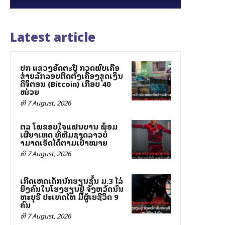
Latest article
ປກສ ແຂວງອັດຕະປື ກວດພົບເຄືອ
ຂ່າຍລັກລອບຕິດຕັ້ງເຄື່ອງຂຸດເງິນ
ດິຈິຕອນ (Bitcoin) ເກືອບ 40
ໝ່ວຍ
ທີ 7 August, 2026
ສຕລ ໂພສຂອບໃຈແຟນບານ ພ້ອມ
ເຜີຍສາເຫດ ທີ່ທີມຊາດລາວບໍ່
ສາມາດເຮັດໄດ້ຕາມເປົ້າໝາຍ
ທີ 7 August, 2026
ເກີດເຫດເດັກນັກຮຽນຊັ້ນ ມ.3 ໄລ່
ຍິງຄົນໃນໂຮງຮຽນຢູ່ ຈັງຫວັດນົນ
ທະບຸຣີ ປະເທດໄທ ມີຜູ້ເສຍຊີວິດ 9
ຄົນ
ທີ 7 August, 2026