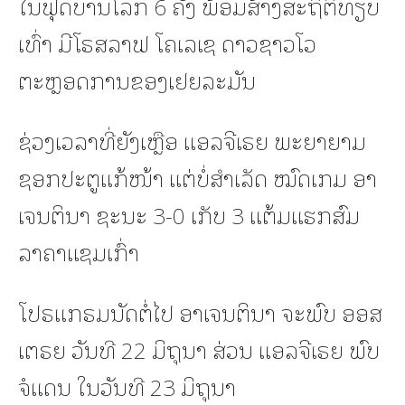
ໃນຟຸດບານໂລກ 6 ຄັ້ງ ພ້ອມສ້າງສະຖິຕິທຽບ
ເທົ່າ ມີໂຣສລາຟ ໂຄເລເຊ ດາວຊາວໂວ
ຕະຫຼອດການຂອງເຢຍລະມັນ
ຊ່ວງເວລາທີ່ຍັງເຫຼືອ ແອລຈີເຣຍ ພະຍາຍາມ
ຊອກປະຕູແກ້ໜ້າ ແຕ່ບໍ່ສຳເລັດ ໝົດເກມ ອາ
ເຈນຕິນາ ຊະນະ 3-0 ເກັບ 3 ແຕ້ມແຮກສົມ
ລາຄາແຊມເກົ່າ
ໂປຣແກຣມນັດຕໍ່ໄປ ອາເຈນຕິນາ ຈະພົບ ອອສ
ເຕຣຍ ວັນທີ 22 ມິຖຸນາ ສ່ວນ ແອລຈີເຣຍ ພົບ
ຈໍແດນ ໃນວັນທີ 23 ມິຖຸນາ