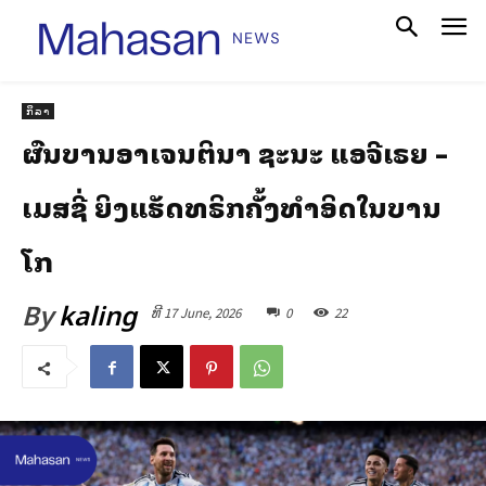
ກິລາ
ຜົນບານອາເຈນຕິນາ ຊະນະ ແອລຈີເຣຍ –
ເມສຊີ່ ຍິງແຮັດທຣິກຄັ້ງທຳອິດໃນບານ
ໂລກ
By
kaling
ທີ 17 June, 2026
0
22