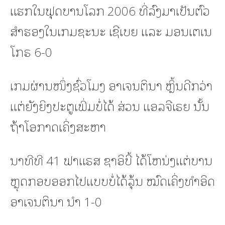
ແຮກໃນຟຸດບານໂລກ 2006 ທີ່ລົງມາເປັນຕົວ
ສຳຮອງໃນເກມຊະນະ ເຊີເບຍ ແລະ ມອນເຕເນ
ໂກຣ 6-0
ເກມຜ່ານໜຶ່ງຊົ່ວໂມງ ອາເຈນຕິນາ ຫຼິ້ນດີກວ່າ
ແຕ່ຍັງຍິງປະຕູເພີ່ມບໍ່ໄດ້ ສ່ວນ ແອລຈີເຣຍ ນັ້ນ
ຖ້າໂອກາດເຄິ່ງສະຫາ
ນາທີທີ 41 ຟາແຣສ ຊາອິບີ້ ໄດ້ໂຫນ່ງແຕ່ບານ
ຫຼຸດກອບອອກໄປແບບບໍ່ໄດ້ລຸ້ນ ໝົດເຄິ່ງທຳອິດ
ອາເຈນຕິນາ ນຳ 1-0