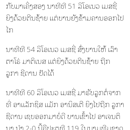
ກັບມາເຄິ່ງສອງ ນາທີທີ 51 ລິໂອເນວ ເມສຊີ່
ຍິງດ້ວຍຕີນຊ້າຍ ແຕ່ບານຍັງຂ້າມຄານອອກໄປ
ໄກ
ນາທີທີ 54 ລິໂອເນວ ເມສຊີ່ ສົ່ງບານໃຫ້ ເລົາ
ຕາໂຣ່ ມາຕິເນສ ແຕ່ຍິງດ້ວຍຕີນຊ້າຍ ຖືກ
ລູກາ ຊີດານ ປັດໄດ້
ນາທີທີ 60 ລິໂອເນວ ເມສຊີ່ ມາຮັບລູກຕໍ່ຈາກ
ທີ່ ອາແລັກຊິສ ແມັກ ອານິສເຕີ ຍິງໄປຖືກ ລູກາ
ຊີດານ ເຊບອອກມາບໍ່ດີ ບານເຂົ້າໄປ ອາເຈນຕິ
ນາ ນຳ 2-0 ນີ້ຄືປະຕູທີ 119 ໃນນາມທີມຊາດ