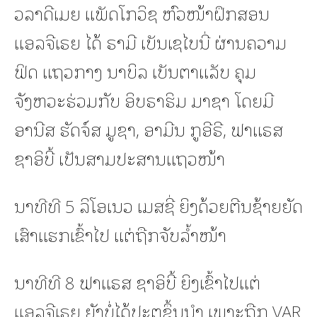
ວລາດີເມຍ ແພັດໂກວິຊ ຫົວໜ້າຝຶກສອນ
ແອລຈີເຣຍ ໄດ້ ຣາມີ ເບັນເຊໄບນີ່ ຜ່ານຄວາມ
ຟິດ ແຖວກາງ ນາບິລ ເບັນຕາແລັບ ຄຸມ
ຈັງຫວະຮ່ວມກັບ ອິບຣາຮິມ ມາຊາ ໂດຍມີ
ອານີສ ຮັດຈ໌ສ ມູຊາ, ອາມີນ ກູອີຣີ, ຟາແຣສ
ຊາອິບີ້ ເປັນສາມປະສານແຖວໜ້າ
ນາທີທີ 5 ລິໂອເນວ ເມສຊີ່ ຍິງດ້ວຍຕີນຊ້າຍຍັດ
ເສົາແຮກເຂົ້າໄປ ແຕ່ຖືກຈັບລ້ຳໜ້າ
ນາທີທີ 8 ຟາແຣສ ຊາອິບີ້ ຍິງເຂົ້າໄປແຕ່
ແອລຈີເຣຍ ຍັງບໍ່ໄດ້ປະຕູຂຶ້ນນຳ ເພາະຖືກ VAR