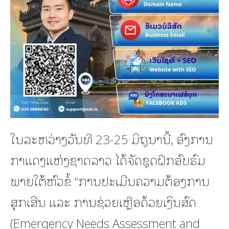
ໃນລະຫວ່າງວັນທີ 23-25 ມິຖຸນານີ້, ອົງການ
ກາແດງແຫ່ງຊາດລາວ ໄດ້ຈັດຊຸດຝຶກອົບຮົມ
ພາຍໃຕ້ຫົວຂໍ້ “ການປະເມີນຄວາມຕ້ອງການ
ສຸກເສີນ ແລະ ການຊ່ວຍເຫຼືອດ້ວຍເງິນສົດ
(Emergency Needs Assessment and