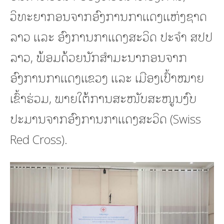
ວິທະຍາກອນຈາກອົງການກາແດງແຫ່ງຊາດ
ລາວ ແລະ ອົງການກາແດງສະວິດ ປະຈຳ ສປປ
ລາວ, ພ້ອມດ້ວຍນັກສຳມະນາກອນຈາກ
ອົງການກາແດງແຂວງ ແລະ ເມືອງເປົ້າໝາຍ
ເຂົ້າຮ່ວມ, ພາຍໃຕ້ການສະໜັບສະໜູນງົບ
ປະມານຈາກອົງການກາແດງສະວິດ (Swiss
Red Cross).