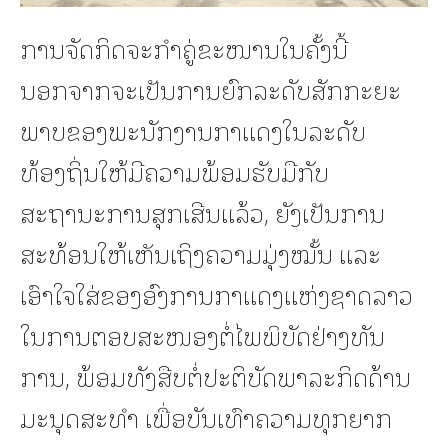
ການຈັດກິດຈະກຳຄູ່ຂະໜານໃນຄັ້ງນີ້
ນອກຈາກຈະເປັນການຍົກລະດັບສັກກະຍະ
ພາບຂອງພະນັກງານກາແດງໃນລະດັບ
ທ້ອງຖິ່ນໃຫ້ມີຄວາມພ້ອມຮັບມືກັບ
ສະຖານະການສຸກເສີນແລ້ວ, ຍັງເປັນການ
ສະທ້ອນໃຫ້ເຫັນເຖິງຄວາມມຸ່ງໝັ້ນ ແລະ
ເອົາໃຈໃສ່ຂອງອົງການກາແດງແຫ່ງຊາດລາວ
ໃນການຕອບສະໜອງຕໍ່ໄພພິບັດຢ່າງທັນ
ການ, ພ້ອມທັງສືບຕໍ່ປະຕິບັດພາລະກິດດ້ານ
ມະນຸດສະທຳ ເພື່ອບັນເທົາຄວາມທຸກຍາກ