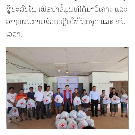
ຜູ້ປະສົບໄພ ເພື່ອນຳຂໍ້ມູນທີ່ໄດ້ມາວິເຄາະ ແລະ
ວາງແຜນການຊ່ວຍເຫຼືອໃຫ້ຖືກຈຸດ ແລະ ທັນ
ເວລາ.