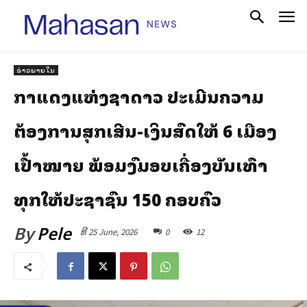
ຂ່າວພາຍໃນ
ກາແດງແຫ່ງຊາດລາວ ປະເມີນຄວາມ
ຕ້ອງການສຸກເສີນ-ເງິນສົດໃຫ້ 6 ເມືອງ
ເປົ້າໝາຍ ພ້ອມລົງມອບເຄື່ອງບັນເທົາ
ທຸກໃຫ້ປະຊາຊົນ 150 ຄອບຄົວ
By
Pele
ທີ 25 June, 2026
0
12