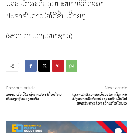
ແລະ ຍົກລະດັບຄຸນນະພາບຊີວິດຂອງ
ປະຊາຊົນລາວໃຫ້ດີຂຶ້ນເລື້ອຍໆ.
(ຂ່າວ: ກາແດງແຫ່ງຊາດ)
Previous article
Next article
ສະຫາຍ ພົອ ວິໄລ ຫຼ້າຄໍາຟອງ ເຄື່ອນໄຫວ
ເລຂາພັກແຂວງສະຫວັນນະເຂດ ຕິດຕາມ
ເຮັດວຽກຢູ່ແຂວງບໍ່ແກ້ວ
ເບີ່ງສະພາບຂົວຫ້ວຍປະຊວນຫັກ ເນັ້ນໃຫ້
ພາກສ່ວນກ່ຽວຂ້ອງ ເລັ່ງແກ້ໄຂໂດຍໄວ