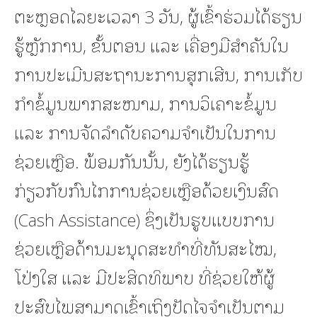
ຕະຫຼອດໄລຍະເວລາ 3 ວັນ, ຜູ້ເຂົ້າຮ່ວມໄດ້ຮຽນ
ຮູ້ຫຼັກການ, ຂັ້ນຕອນ ແລະ ເຄື່ອງມືສຳຄັນໃນ
ການປະເມີນສະຖານະການສຸກເສີນ, ການເກັບ
ກຳຂໍ້ມູນພາກສະໜາມ, ການວິເຄາະຂໍ້ມູນ
ແລະ ການຈັດລຳດັບຄວາມຈຳເປັນໃນການ
ຊ່ວຍເຫຼືອ. ພ້ອມກັນນັ້ນ, ຍັງໄດ້ຮຽນຮູ້
ກ່ຽວກັບກົນໄກການຊ່ວຍເຫຼືອດ້ວຍເງິນສົດ
(Cash Assistance) ຊຶ່ງເປັນຮູບແບບການ
ຊ່ວຍເຫຼືອດ້ານມະນຸດສະທຳທີ່ທັນສະໄໝ,
ໂປ່ງໃສ ແລະ ມີປະສິດທິພາບ ທີ່ຊ່ວຍໃຫ້ຜູ້
ປະສົບໄພສາມາດເຂົ້າເຖິງປັດໄຈຈຳເປັນຕາມ