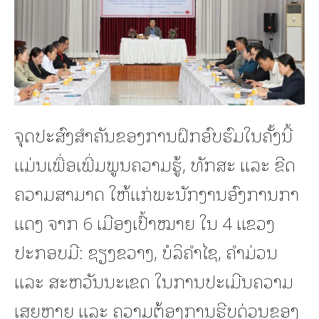
ຈຸດປະສົງສຳຄັນຂອງການຝຶກອົບຮົມໃນຄັ້ງນີ້
ແມ່ນເພື່ອເພີ່ມພູນຄວາມຮູ້, ທັກສະ ແລະ ຂີດ
ຄວາມສາມາດ ໃຫ້ແກ່ພະນັກງານອົງການກາ
ແດງ ຈາກ 6 ເມືອງເປົ້າໝາຍ ໃນ 4 ແຂວງ
ປະກອບມີ: ຊຽງຂວາງ, ບໍລິຄຳໄຊ, ຄຳມ່ວນ
ແລະ ສະຫວັນນະເຂດ ໃນການປະເມີນຄວາມ
ເສຍຫາຍ ແລະ ຄວາມຕ້ອງການຮີບດ່ວນຂອງ