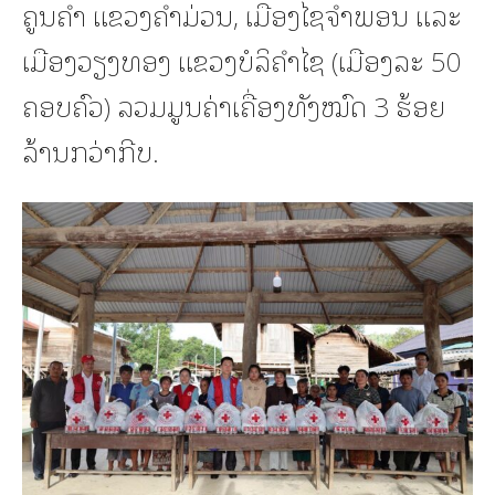
ຄູນຄຳ ແຂວງຄຳມ່ວນ, ເມືອງໄຊຈຳພອນ ແລະ
ເມືອງວຽງທອງ ແຂວງບໍລິຄຳໄຊ (ເມືອງລະ 50
ຄອບຄົວ) ລວມມູນຄ່າເຄື່ອງທັງໝົດ 3 ຮ້ອຍ
ລ້ານກວ່າກີບ.