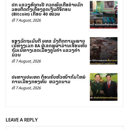
ປກສ ແຂວງອັດຕະປື ກວດພົບເຄືອຂ່າຍລັກ
ລອບຕິດຕັ້ງເຄື່ອງຂຸດເງິນດິຈິຕອນ
(Bitcoin) ເກືອບ 40 ໝ່ວຍ
ທີ 7 August, 2026
ຮອງລັດຖະມົນຕີ ຍທຂ ລົງຕິດຕາມສະພາບ
ເສັ້ນທາງເລກ 8A ຢູ່ເຂດພູຜາມ່ານເຈື່ອນທັບ
ຖົມເສັ້ນທາງເຂດເມືອງຄູນຄໍາ ແຂວງຄໍາ
ມ່ວນ
ທີ 7 August, 2026
ປະທານປະເທດ ຕ້ອນຮັບຫົວໜ້າກົມໃຫຍ່
ການເມືອງກອງທັບ ສສ ຫວຽດນາມ
ທີ 7 August, 2026
LEAVE A REPLY