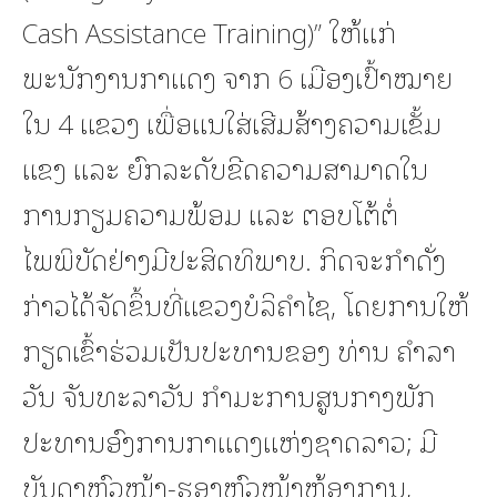
Cash Assistance Training)” ໃຫ້ແກ່
ພະນັກງານກາແດງ ຈາກ 6 ເມືອງເປົ້າໝາຍ
ໃນ 4 ແຂວງ ເພື່ອແນໃສ່ເສີມສ້າງຄວາມເຂັ້ມ
ແຂງ ແລະ ຍົກລະດັບຂີດຄວາມສາມາດໃນ
ການກຽມຄວາມພ້ອມ ແລະ ຕອບໂຕ້ຕໍ່
ໄພພິບັດຢ່າງມີປະສິດທິພາບ. ກິດຈະກຳດັ່ງ
ກ່າວໄດ້ຈັດຂຶ້ນທີ່ແຂວງບໍລິຄຳໄຊ, ໂດຍການໃຫ້
ກຽດເຂົ້າຮ່ວມເປັນປະທານຂອງ ທ່ານ ຄຳລາ
ວັນ ຈັນທະລາວັນ ກຳມະການສູນກາງພັກ
ປະທານອົງການກາແດງແຫ່ງຊາດລາວ; ມີ
ບັນດາຫົວໜ້າ-ຮອງຫົວໜ້າຫ້ອງການ,