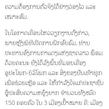
ຄວາມຕ້ອງການຕົວຈິງໄດ້ຢ່າງວ່ອງໄວ ແລະ
ເໝາະສົມ.
ໃນໂອກາດເຄື່ອນໄຫວວຽກງານດັ່ງກ່າວ,
ພາຍຫຼັງພິທີເປີດການຝຶກອົບຮົມ, ທ່ານ
ປະທານອົງການກາແດງແຫ່ງຊາດລາວ ພ້ອມ
ດ້ວຍຄະນະ ຍັງໄດ້ລົງພື້ນທີ່ມອບເຄື່ອງ
ອຸປະໂພກ-ບໍລິໂພກ ແລະ ສິ່ງຂອງບັນເທົາທຸກ
ເພື່ອຊ່ວຍເຫຼືອ ແລະ ໃຫ້ກຳລັງໃຈແກ່ປະຊາຊົນ
ຜູ້ປະສົບຄວາມຫຍຸ້ງຍາກ ຈຳນວນທັງໝົດ
150 ຄອບຄົວ ໃນ 3 ເມືອງເປົ້າໝາຍ ຄື: ເມືອງ