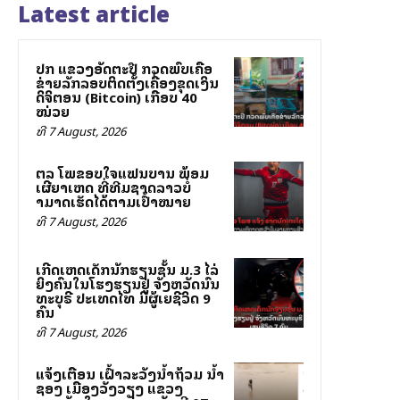
Latest article
ປກສ ແຂວງອັດຕະປື ກວດພົບເຄືອ
ຂ່າຍລັກລອບຕິດຕັ້ງເຄື່ອງຂຸດເງິນ
ດິຈິຕອນ (Bitcoin) ເກືອບ 40
ໝ່ວຍ
ທີ 7 August, 2026
ສຕລ ໂພສຂອບໃຈແຟນບານ ພ້ອມ
ເຜີຍສາເຫດ ທີ່ທີມຊາດລາວບໍ່
ສາມາດເຮັດໄດ້ຕາມເປົ້າໝາຍ
ທີ 7 August, 2026
ເກີດເຫດເດັກນັກຮຽນຊັ້ນ ມ.3 ໄລ່
ຍິງຄົນໃນໂຮງຮຽນຢູ່ ຈັງຫວັດນົນ
ທະບຸຣີ ປະເທດໄທ ມີຜູ້ເສຍຊີວິດ 9
ຄົນ
ທີ 7 August, 2026
ແຈ້ງເຕືອນ ເຝົ້າລະວັງນ້ຳຖ້ວມ ນ້ຳ
ຊອງ ເມືອງວັງວຽງ ແຂວງ