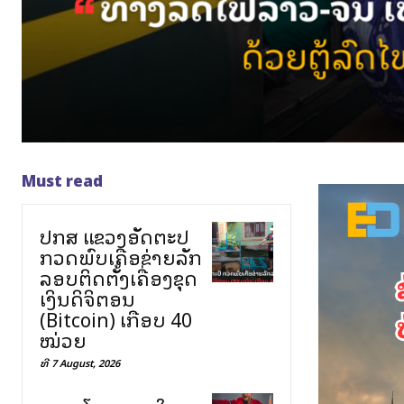
Must read
ປກສ ແຂວງອັດຕະປື
ກວດພົບເຄືອຂ່າຍລັກ
ລອບຕິດຕັ້ງເຄື່ອງຂຸດ
ເງິນດິຈິຕອນ
(Bitcoin) ເກືອບ 40
ໝ່ວຍ
ທີ 7 August, 2026