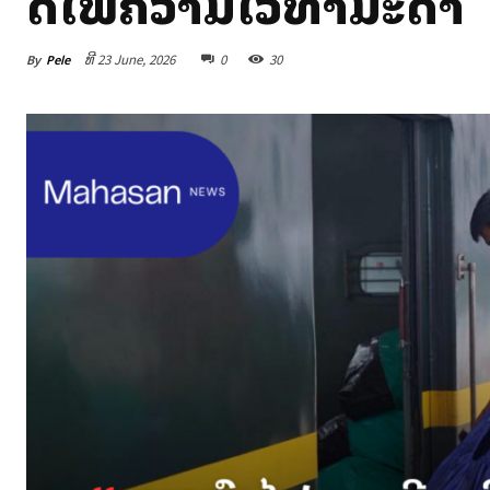
ລົດໄຟຄວາມໄວທຳມະດາ
By
Pele
ທີ 23 June, 2026
0
30