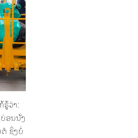
ູ້ວ່າ:
ບ່ອນນັ່ງ
ຊຶ່ງບໍ່