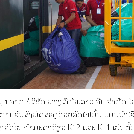
້ມູນຈາກ ບໍລິສັດ ທາງລົດໄຟລາວ-ຈີນ ຈຳກັດ ໃຫ້ຮ
ນການຂົນສົ່ງພັດສະດຸດ້ວຍລົດໄຟນັ້ນ ແມ່ນນຳໃຊ້
ລົດໄຟທຳມະດາຖ້ຽວ K12 ແລະ K11 ເປັນຕົ້ນຕໍ 