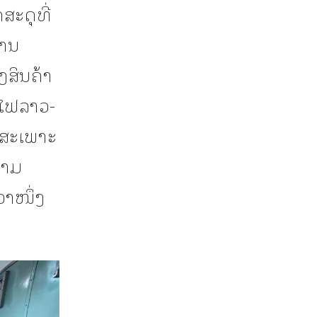
ະດຸທີ່
ການ
ງສິນຄ້າ
ດໄຟລາວ-
ໄຟສະເພາະ
ວາມ
່າໜຶ່ງ