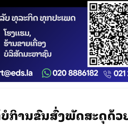
ບໍລິການຂົນສົ່ງພັດສະດຸດ້ວຍ