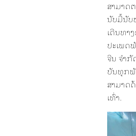
ສາມາດຕອ
ນັບມື້ນັ
ເດີນທາງຂ
ປະເພດພັດ
ຈີນ ຈຳກັ
ບັນທຸກພັ
ສາມາດດ້
ເທົ່າ.