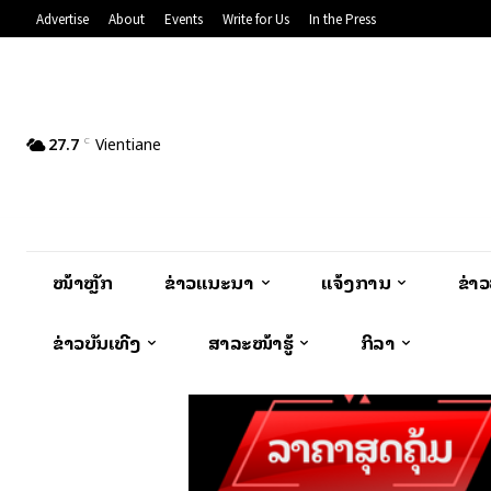
Advertise
About
Events
Write for Us
In the Press
27.7
Vientiane
C
ໜ້າຫຼັກ
ຂ່າວແນະນຳ
ແຈ້ງການ
ຂ່າ
ຂ່າວບັນເທີງ
ສາລະໜ້າຮູ້
ກິລາ