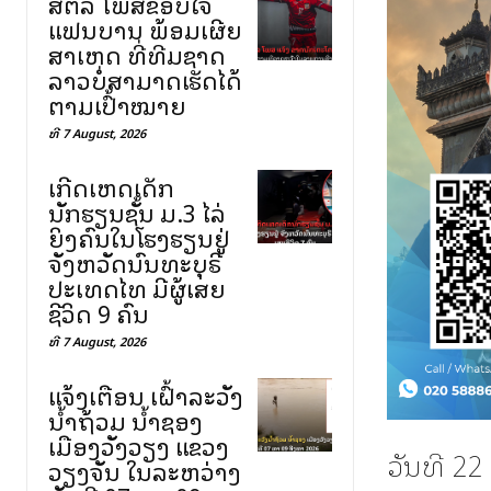
ສຕລ ໂພສຂອບໃຈ
ແຟນບານ ພ້ອມເຜີຍ
ສາເຫດ ທີ່ທີມຊາດ
ລາວບໍ່ສາມາດເຮັດໄດ້
ຕາມເປົ້າໝາຍ
ທີ 7 August, 2026
ເກີດເຫດເດັກ
ນັກຮຽນຊັ້ນ ມ.3 ໄລ່
ຍິງຄົນໃນໂຮງຮຽນຢູ່
ຈັງຫວັດນົນທະບຸຣີ
ປະເທດໄທ ມີຜູ້ເສຍ
ຊີວິດ 9 ຄົນ
ທີ 7 August, 2026
ແຈ້ງເຕືອນ ເຝົ້າລະວັງ
ນ້ຳຖ້ວມ ນ້ຳຊອງ
ເມືອງວັງວຽງ ແຂວງ
ວັນທີ 22
ວຽງຈັນ ໃນລະຫວ່າງ