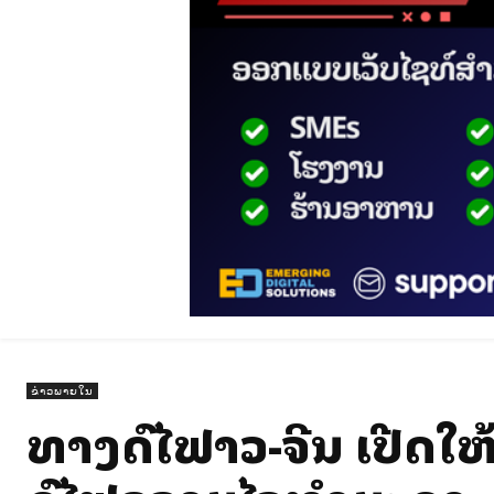
ຂ່າວພາຍໃນ
ທາງລົດໄຟລາວ-ຈີນ ເປີດໃຫ້