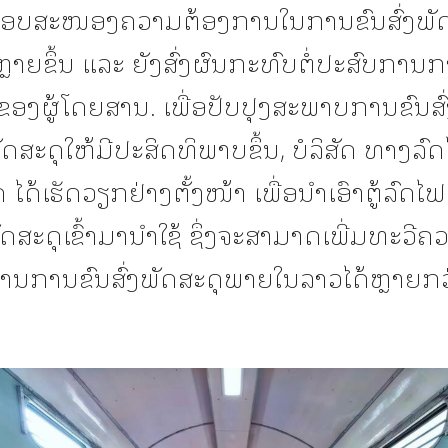
ບສະໜອງຄວາມຕ້ອງການໃນການຂົນສົ່ງພັດສ
ບຫຼາຍຂຶ້ນ ແລະ ຍັງສົ່ງຜົນກະທົບຕໍ່ປະສົບການ
ອງຜູ້ໂດຍສານ. ເພື່ອປັບປຸງສະພາບການຂົນສົ່
ສະດຸໃຫ້ມີປະສິດທິພາບຂຶ້ນ, ບໍລິສັດ ທາງລົ
ດ ໄດ້ເຮັດວຽກຢ່າງຕັ້ງໜ້າ ເພື່ອນໍາເອົາຕູ້ລົດ
ດສະດຸເຂົ້າມານໍາໃຊ້ ຊຶ່ງຈະສາມາດເພີ່ມທະວີຄ
ານການຂົນສົ່ງພັດສະດຸພາຍໃນລາວໄດ້ຫຼາຍກວ