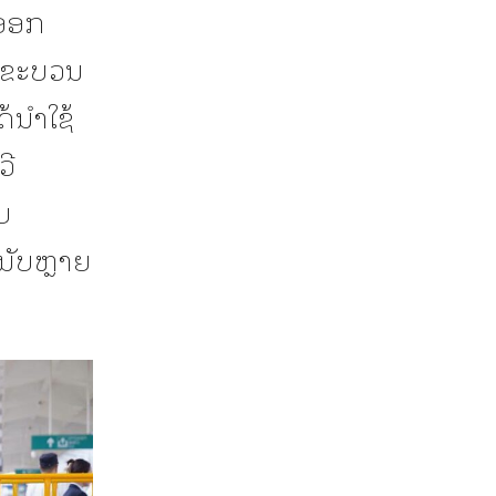
ນອອກ
ານຂະບວນ
ດ້ນຳໃຊ້
ວີ
ບ
ນັບຫຼາຍ