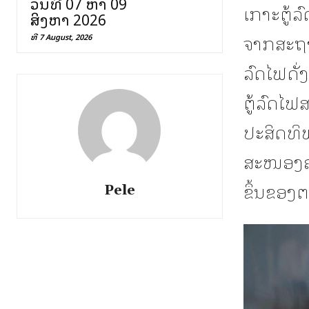
ວັນທີ 07 ຫາ 09
ເກາະຕູ້ລ
ສິງຫາ 2026
ຈາກສະຖາ
ທີ 7 August, 2026
ລົດໄຟດັ່
ຕູ້ລົດໄຟສ
ປະສິດທິ
ສະໜອງຄວ
ຂຶ້ນຂອງຕ
Pele