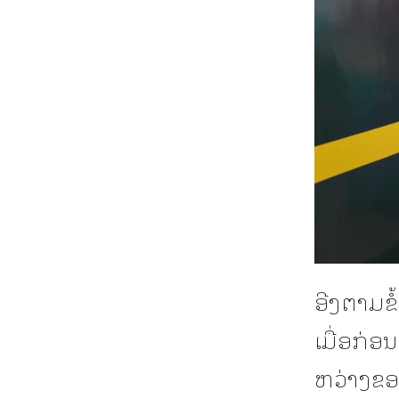
ອີງຕາມຂໍ
ເມື່ອກ່ອ
ຫວ່າງຂອງ