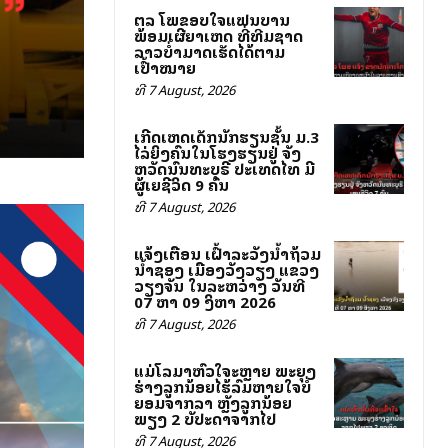
ສຕລ ໂພສຂອບໃຈແຟນບານ
ພ້ອມເຜີຍສາເຫດ ທີ່ທີມຊາດ
ລາວບໍ່ສາມາດເຮັດໄດ້ຕາມ
ເປົ້າໝາຍ
ທີ 7 August, 2026
ເກີດເຫດເດັກນັກຮຽນຊັ້ນ ມ.3
ໄລ່ຍິງຄົນໃນໂຮງຮຽນຢູ່ ຈັງ
ຫວັດນົນທະບຸຣີ ປະເທດໄທ ມີ
ຜູ້ເສຍຊີວິດ 9 ຄົນ
ທີ 7 August, 2026
ແຈ້ງເຕືອນ ເຝົ້າລະວັງນ້ຳຖ້ວມ
ນ້ຳຊອງ ເມືອງວັງວຽງ ແຂວງ
ວຽງຈັນ ໃນລະຫວ່າງ ວັນທີ
07 ຫາ 09 ສິງຫາ 2026
ທີ 7 August, 2026
ແມ່ໂລມາຫົວໃຈສະຫຼາຍ ພະຍຸງ
ຮ່າງລູກນ້ອຍໄຮ້ລົມຫາຍໃຈບໍ່
ຍອມຈາກລາ ຫຼັງລູກນ້ອຍ
ພຽງ 2 ສັບປະດາຈາກໄປ
ທີ 7 August, 2026