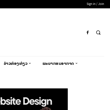
Sign in / Join
ຂ່າວທ່ອງທ່ຽວ
ພະຍາກອນອາກາດ