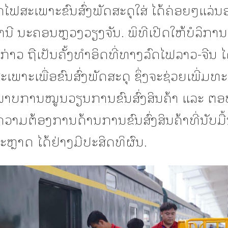
ົດໄຟສະເພາະຂົນສົ່ງພັດສະດຸໃສ່ ໄດ້ຄ່ອຍໆແລ່
ນີ ນະຄອນຫຼວງວຽງຈັນ. ພິທີເປີດໃຫ້ບໍລິກ
ງກ່າວ ຖືເປັນຄັ້ງທຳອິດທີ່ທາງລົດໄຟລາວ-ຈີນ ໄ
ະເພາະເພື່ອຂົນສົ່ງພັດສະດຸ ຊຶ່ງຈະຊ່ວຍເພີ່ມທະ
ພາບການໝູນວຽນການຂົນສົ່ງສິນຄ້າ ແລະ ຕອ
າມຕ້ອງການດ້ານການຂົນສົ່ງສິນຄ້າທີ່ນັບມື້
ະຫຼາດ ໄດ້ຢ່າງມີປະສິດທິຜົນ.