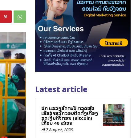
Latest article
ປກສ ແຂວງອັດຕະປື ກວດພົບ
ເຄືອຂ່າຍລັກລອບຕິດຕັ້ງເຄື່ອງ
ຂຸດເງິນດິຈິຕອນ (Bitcoin)
ເກືອບ 40 ໝ່ວຍ
ທີ 7 August, 2026