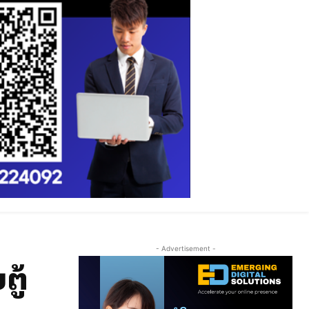
- Advertisement -
ຕູ້