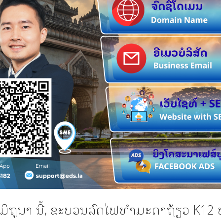
 ມິຖຸນາ ນີ້, ຂະບວນລົດໄຟທຳມະດາຖ້ຽວ K12 ທີ