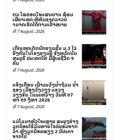
ສຕລ ໂພສຂອບໃຈແຟນບານ ພ້ອມ
ເຜີຍສາເຫດ ທີ່ທີມຊາດລາວບໍ່
ສາມາດເຮັດໄດ້ຕາມເປົ້າໝາຍ
ທີ 7 August, 2026
ເກີດເຫດເດັກນັກຮຽນຊັ້ນ ມ.3 ໄລ່
ຍິງຄົນໃນໂຮງຮຽນຢູ່ ຈັງຫວັດນົນ
ທະບຸຣີ ປະເທດໄທ ມີຜູ້ເສຍຊີວິດ 9
ຄົນ
ທີ 7 August, 2026
ແຈ້ງເຕືອນ ເຝົ້າລະວັງນ້ຳຖ້ວມ ນ້ຳ
ຊອງ ເມືອງວັງວຽງ ແຂວງ
ວຽງຈັນ ໃນລະຫວ່າງ ວັນທີ 07
ຫາ 09 ສິງຫາ 2026
ທີ 7 August, 2026
ແມ່ໂລມາຫົວໃຈສະຫຼາຍ ພະຍຸງຮ່າງ
ລູກນ້ອຍໄຮ້ລົມຫາຍໃຈບໍ່ຍອມຈາກ
ລາ ຫຼັງລູກນ້ອຍພຽງ 2 ສັບປະດາ
ຈາກໄປ