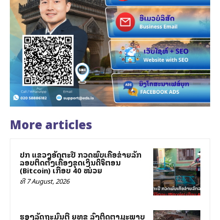
More articles
ປກສ ແຂວງອັດຕະປື ກວດພົບເຄືອຂ່າຍລັກ
ລອບຕິດຕັ້ງເຄື່ອງຂຸດເງິນດິຈິຕອນ
(Bitcoin) ເກືອບ 40 ໝ່ວຍ
ທີ 7 August, 2026
ຮອງລັດຖະມົນຕີ ຍທຂ ລົງຕິດຕາມສະພາບ