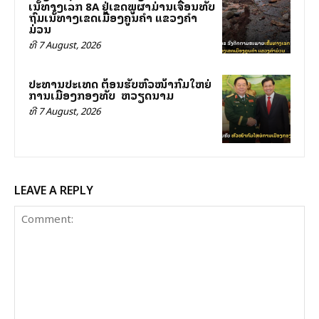
ເສັ້ນທາງເລກ 8A ຢູ່ເຂດພູຜາມ່ານເຈື່ອນທັບ
ຖົມເສັ້ນທາງເຂດເມືອງຄູນຄໍາ ແຂວງຄໍາ
ມ່ວນ
ທີ 7 August, 2026
ປະທານປະເທດ ຕ້ອນຮັບຫົວໜ້າກົມໃຫຍ່
ການເມືອງກອງທັບ ສສ ຫວຽດນາມ
ທີ 7 August, 2026
LEAVE A REPLY