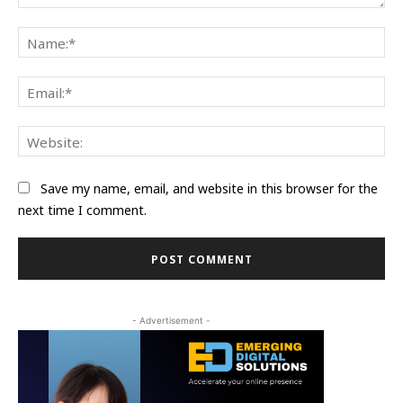
Comment:
Na
Ema
Web
Save my name, email, and website in this browser for the
next time I comment.
- Advertisement -