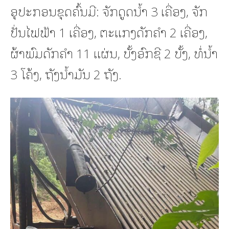
ອຸປະກອນຂຸດຄົ້ນມີ: ຈັກດູດນ້ຳ 3 ເຄື່ອງ, ຈັກ
ປັ່ນໄຟຟ້າ 1 ເຄື່ອງ, ຕະແກງດັກຄຳ 2 ເຄື່ອງ,
ຜ້າພົມດັກຄຳ 11 ແຜ່ນ, ບັ້ງອົກຊີ 2 ບັ້ງ, ທໍ່ນ້ຳ
3 ໂຄ້ງ, ຖັງນ້ຳມັນ 2 ຖັງ.