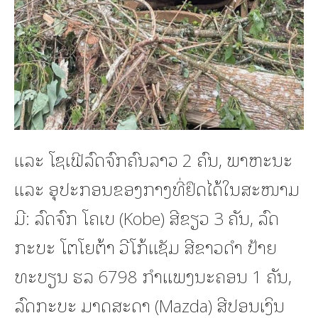
ແລະ ໂຊເຟີລົດຈົກຄົນລາວ 2 ຄົນ, ພາຫະນະ
ແລະ ອຸປະກອນຂອງກາງທີ່ຢຶດໄດ້ໃນສະໜາມ
ມີ: ລົດຈົກ ໂຄເບ (Kobe) ສີຂຽວ 3 ຄັນ, ລົດ
ກະບະ ໂຕໂຍຕ້າ ວີໂກ້ແຊັມ ສີຂາວດຳ ປ້າຍ
ທະບຽນ ຮລ 6798 ກຳແພງນະຄອນ 1 ຄັນ,
ລົດກະບະ ມາດສະດາ (Mazda) ສີປອນເງິນ