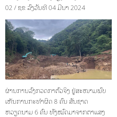
02 / ຊຂ ລົງວັນທີ 04 ມີນາ 2024
‎ຜ່ານການລົງກວດກາຕົວຈິງ ຢູ່ສະໜາມພົບ
ເຫັນການກະທຳຜິດ 8 ຄົນ ສັນຊາດ
ຫວຽດນາມ 6 ຄົນ ທັງໝົດມາຈາກຕາແສງ