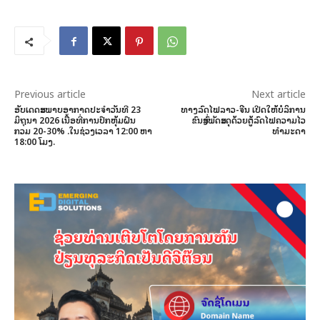
Previous article
Next article
ອັບເດດສະພາບອາກາດປະຈໍາວັນທີ 23
ທາງລົດໄຟລາວ-ຈີນ ເປີດໃຫ້ບໍລິການ
ມິຖຸນາ 2026 ເື້ນອທີ່ການປົກຫຸ້ມຝົນ
ຂົນສົ່ງພັດສະດຸດ້ວຍຕູ້ລົດໄຟຄວາມໄວ
ກວມ 20-30% .ໃນຊ່ວງເວລາ 12:00 ຫາ
ທຳມະດາ
18:00 ໂມງ.