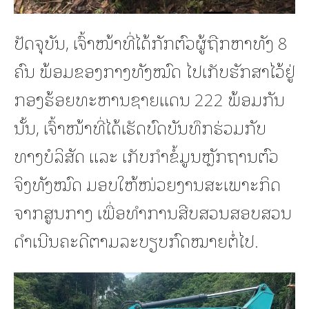
‎ປັດຈຸບັນ, ເຈົ້າໜ້າທີ່ໄດ້ກັກຕົວຜູ້ຖືກຫາທັງ 8
ຄົນ ພ້ອມຂອງກາງທັງໝົດ ໄປເກັບຮັກສາໄວ້ຢູ່
ກອງຮ້ອຍທະຫານຊາຍແດນ 222 ພ້ອມກັນ
ນັ້ນ, ເຈົ້າໜ້າທີ່ໄດ້ເຮັດບົດບັນທຶກຮ່ວມກັບ
ທາງບໍລິສັດ ແລະ ເກັບກຳຂໍ້ມູນຫຼັກຖານຕົວ
ຈິງທັງໝົດ ມອບໃຫ້ໜ່ວຍງານສະເພາະກິດ
ຈາກສູນກາງ ເພື່ອທຳການສືບສວນສອບສວນ
ດຳເນີນຄະດີຕາມລະບຽບກົດໝາຍຕໍ່ໄປ.