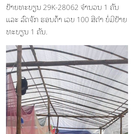
ປ້າຍທະບຽນ 29K-28062 ຈຳນວນ 1 ຄັນ
ແລະ ລົດຈັກ ຮອນດ້າ ເວບ 100 ສີດຳ ບໍ່ມີປ້າຍ
ທະບຽນ 1 ຄັນ.