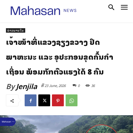
ຂ່າວພາຍໃນ
ເຈົ້າໜ້າທີ່ແຂວງຊຽງຂວາງ ຢຶດ
ພາຫະນະ ແລະ ອຸປະກອນຂຸດຄົ້ນຄຳ
ເຖື່ອນ ພ້ອມກັກຕົວແຮງໄດ້ 8 ຄົນ
By
Jenjila
ທີ 23 June, 2026
0
36