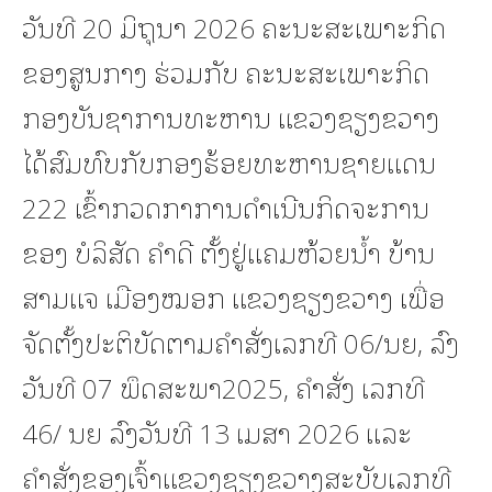
ວັນທີ 20 ມິຖຸນາ 2026 ຄະນະສະເພາະກິດ
ຂອງສູນກາງ ຮ່ວມກັບ ຄະນະສະເພາະກິດ
ກອງບັນຊາການທະຫານ ແຂວງຊຽງຂວາງ
ໄດ້ສົມທົບກັບກອງຮ້ອຍທະຫານຊາຍແດນ
222 ເຂົ້າກວດກາການດຳເນີນກິດຈະການ
ຂອງ ບໍລິສັດ ຄຳດີ ຕັ້ງຢູ່ແຄມຫ້ວຍນ້ຳ ບ້ານ
ສາມແຈ ເມືອງໝອກ ແຂວງຊຽງຂວາງ ເພື່ອ
ຈັດຕັ້ງປະຕິບັດຕາມຄຳສັ່ງເລກທີ 06/ນຍ, ລົງ
ວັນທີ 07 ພຶດສະພາ2025, ຄຳສັ່ງ ເລກທີ
46/ ນຍ ລົງວັນທີ 13 ເມສາ 2026 ແລະ
ຄຳສັ່ງຂອງເຈົ້າແຂວງຊຽງຂວາງສະບັບເລກທີ