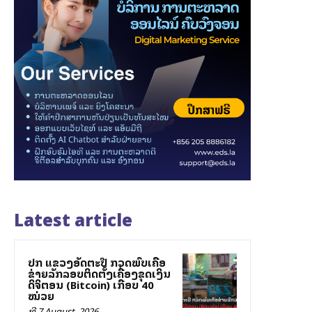
Latest article
ປກສ ແຂວງອັດຕະປື ກວດພົບເຄືອ
ຂ່າຍລັກລອບຕິດຕັ້ງເຄື່ອງຂຸດເງິນ
ດິຈິຕອນ (Bitcoin) ເກືອບ 40
ໝ່ວຍ
ທີ 7 August, 2026