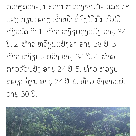
ກວາງອວາຍ, ນະຄອນຫລວງຮ່າໂນ້ຍ ແລະ ຕາ
ແສງ ຕຽນກວາງ ເຈົ້າໜ້າທີ່ຈຶ່ງໄດ້ກັກຕົວໄວ້
ທັງໝົດ ຄື: 1. ທ້າວ ຫງ້ຽນດຸງແມ້ງ ອາຍຸ 34
ປີ, 2. ທ້າວ ຫວ້ຽນແຢ້ງຮ່າ ອາຍຸ 38 ປີ, 3.
ທ້າວ ຫງ້ຽນເຢຍວິງ ອາຍຸ 34 ປີ, 4. ທ້າວ
ກາວຊັວນຢຸ້ງ ອາຍຸ 24 ປີ, 5. ທ້າວ ຫວຽນ
ຫວຽດຈ້ຽນ ອາຍຸ 24 ປີ, 6. ທ້າວ ຊົງຊາວເຍີດ
ອາຍຸ 30 ປີ.