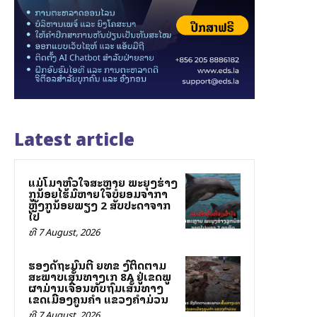
Latest article
ແມ່ໂລມາຫົວໃຈສະຫຼາຍ ພະຍຸງຮ່າງ
ລູກນ້ອຍໄຮ້ລົມຫາຍໃຈບໍ່ຍອມຈາກລາ
ຫຼັງລູກນ້ອຍພຽງ 2 ສັບປະດາຈາກ
ໄປ
ທີ 7 August, 2026
ຮອງລັດຖະມົນຕີ ຍທຂ ລົງຕິດຕາມ
ສະພາບເສັ້ນທາງເລກ 8A ຢູ່ເຂດພູ
ຜາມ່ານເຈື່ອນທັບຖົມເສັ້ນທາງ
ເຂດເມືອງຄູນຄໍາ ແຂວງຄໍາມ່ວນ
ທີ 7 August, 2026