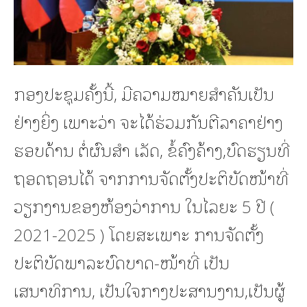
ກອງປະຊຸມຄັ້ງນີ້, ມີຄວາມໝາຍສຳຄັນເປັນ
ຢ່າງຍິ່ງ ເພາະວ່າ ຈະໄດ້ຮ່ວມກັນຕີລາຄາຢ່າງ
ຮອບດ້ານ ຕໍ່ຜົນສຳ ເລັດ, ຂໍ້ຄົງຄ້າງ,ບົດຮຽນທີ່
ຖອດຖອນໄດ້ ຈາກການຈັດຕັ້ງປະຕິບັດໜ້າທີ່
ວຽກງານຂອງຫ້ອງວ່າການ ໃນໄລຍະ 5 ປີ (
2021-2025 ) ໂດຍສະເພາະ ການຈັດຕັ້ງ
ປະຕິບັດພາລະບົດບາດ-ໜ້າທີ່ ເປັນ
ເສນາທິການ, ເປັນໃຈກາງປະສານງານ,ເປັນຜູ້