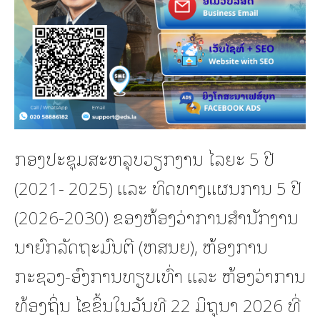
ກອງປະຊຸມສະຫລຸບວຽກງານ ໄລຍະ 5 ປີ
(2021- 2025) ແລະ ທິດທາງແຜນການ 5 ປີ
(2026-2030) ຂອງຫ້ອງວ່າການສຳນັກງານ
ນາຍົກລັດຖະມົນຕີ (ຫສນຍ), ຫ້ອງການ
ກະຊວງ-ອົງການທຽບເທົ່າ ແລະ ຫ້ອງວ່າການ
ທ້ອງຖິ່ນ ໄຂຂຶ້ນໃນວັນທີ 22 ມິຖຸນາ 2026 ທີ່