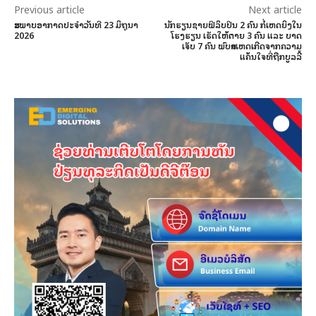
Previous article
Next article
ສະພາບອາກາດປະຈໍາວັນທີ 23 ມິຖຸນາ
ນັກຮຽນຊາຍຟິລິບປິນ 2 ຄົນ ກໍ່ເຫດຍິງໃນ
2026
ໂຮງຮຽນ ເຮັດໃຫ້ຕາຍ 3 ຄົນ ແລະ ບາດ
ເຈັບ 7 ຄົນ ພົບສາເຫດເກີດຈາກຄວາມ
ແຄ້ນໃຈທີ່ຖືກບູລລີ້