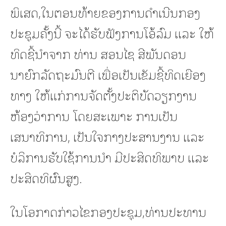
ພິເສດ,ໃນຕອນທ້າຍຂອງການດໍາເນີນກອງ
ປະຊຸມຄັ້ງນີ້ ຈະໄດ້ຮັບຟັງການໂອ້ລົມ ແລະ ໃຫ້
ທິດຊີ້ນຳຈາກ ທ່ານ ສອນໄຊ ສີພັນດອນ
ນາຍົກລັດຖະມົນຕີ ເພື່ອເປັນເຂັມຊີ້ທິດເຍືອງ
ທາງ ໃຫ້ແກ່ການຈັດຕັ້ງປະຕິບັດວຽກງານ
ຫ້ອງວ່າການ ໂດຍສະເພາະ ການເປັນ
ເສນາທິການ, ເປັນໃຈກາງປະສານງານ ແລະ
ບໍລິການຮັບໃຊ້ການນຳ ມີປະສິດທິພາບ ແລະ
ປະສິດທິຜົນສູງ.
ໃນໂອກາດກ່າວໄຂກອງປະຊຸມ,ທ່ານປະທານ