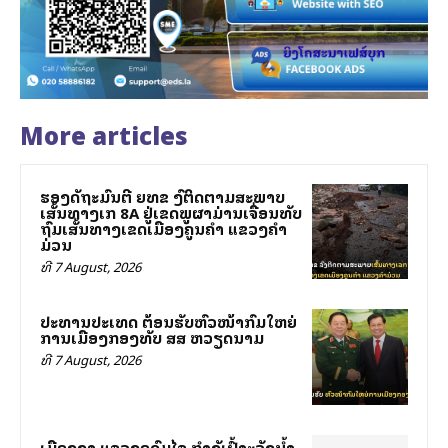
More articles
ຮອງລັດຖະມົນຕີ ຍທຂ ລົງຕິດຕາມສະພາບ
ເສັ້ນທາງເລກ 8A ຢູ່ເຂດພູຜາມ່ານເຈື່ອນທັບ
ຖົມເສັ້ນທາງເຂດເມືອງຄູນຄໍາ ແຂວງຄໍາ
ມ່ວນ
ທີ 7 August, 2026
ປະທານປະເທດ ຕ້ອນຮັບຫົວໜ້າກົມໃຫຍ່
ການເມືອງກອງທັບ ສສ ຫວຽດນາມ
ທີ 7 August, 2026
ເມືອງງາ ແຂວງອຸດົມໄຊ ກຳລັງເຝົ້າລະວັງນ້ຳ