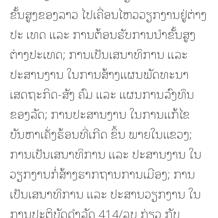
ຂັ້ນສູງຂອງລາວ ໄປເຄື່ອນໄຫວວຽກງານຢູ່ຕ່າງ
ປະ ເທດ ແລະ ການຕ້ອນຮັບການນຳຂັ້ນສູງ
ຕ່າງປະເທດ; ການເປັນເສນາທິການ ແລະ
ປະສານງານ ໃນການສ້າງແຜນພັດທະນາ
ເສດຖະກິດ-ສັງ ຄົມ ແລະ ແຜນການລົງທຶນ
ຂອງລັດ; ການປະສານງານ ໃນການແກ້ໄຂ
ບັນຫາເຄັ່ງຮ້ອນທີ່ເກີດ ຂຶ້ນ ພາຍໃນແຂວງ;
ການເປັນເສນາທິການ ແລະ ປະສານງານ ໃນ
ວຽກງານກໍ່ສ້າງຮາກຖານການເມືອງ; ການ
ເປັນເສນາທິການ ແລະ ປະສານວຽກງານ ໃນ
ການປະຕິບັດດໍາລັດ 414/ລບ ກ່ຽວ ກັບ