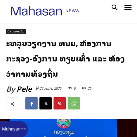
ຂ່າວພາຍໃນ
ສະຫລຸບວຽກງານ ຫສນຍ, ຫ້ອງການ
ກະຊວງ-ອົງການ ທຽບເທົ່າ ແລະ ຫ້ອງ
ວ່າການທ້ອງຖິ່ນ
By
Pele
ທີ 23 June, 2026
0
25