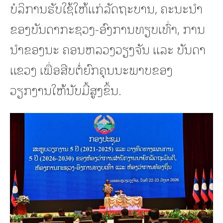
ບໍລິການຮັບໃຊ້ໃຫ້ແກ່ລັດຖະບານ, ຄະນະນຳ
ຂອງບັນດາກະຊວງ-ອົງການທຽບເທົ່າ, ການ
ນຳຂອງນະ ຄອນຫລວງວຽງຈັນ ແລະ ບັນດາ
ແຂວງ ເພື່ອສືບຕໍ່ຍົກຄຸນນະພາບຂອງ
ວຽກງານໃຫ້ນັບມື້ສູງຂຶ້ນ.