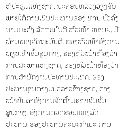
ຫໍປະຊຸມແຫ່ງຊາດ, ນະຄອນຫລວງວຽງຈັນ
ພາຍໃຕ້ການເປັນປະ ທານຂອງ ທ່ານ ບົວຄົງ
ນາມມະວົງ ລັດຖະມົນຕີ ຫົວໜ້າ ຫສນຍ, ມີ
ທ່ານຮອງລັດຖະມົນຕີ, ຮອງຫົວໜ້າອົງການ
ທຽບເທົ່າຂັ້ນສູນກາງ, ຮອງຫົວໜ້າຫ້ອງວ່າ
ການສະພາແຫ່ງຊາດ, ຮອງຫົວໜ້າຫ້ອງວ່າ
ການສໍານັກງານປະທານປະເທດ, ຮອງ
ປະທານສູນກາງແນວລາວສ້າງຊາດ, ຕາງ
ໜ້າບັນດາອົງການຈັດຕັ້ງມະຫາຊົນຂັ້ນ
ສູນກາງ, ອົງການກວດສອບແຫ່ງລັດ,
ປະທານ-ຮອງປະທານຄະນະກຳມະ ການ