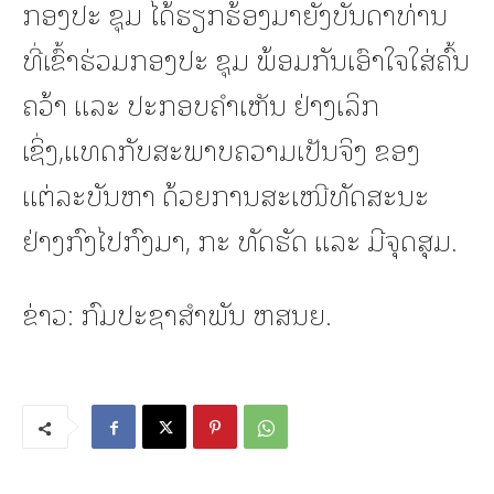
ກອງປະ ຊຸມ ໄດ້ຮຽກຮ້ອງມາຍັງບັນດາທ່ານ
ທີ່ເຂົ້າຮ່ວມກອງປະ ຊຸມ ພ້ອມກັນເອົາໃຈໃສ່ຄົ້ນ
ຄວ້າ ແລະ ປະກອບຄໍາເຫັນ ຢ່າງເລິກ
ເຊິ່ງ,ແທດກັບສະພາບຄວາມເປັນຈິງ ຂອງ
ແຕ່ລະບັນຫາ ດ້ວຍການສະເໜີທັດສະນະ
ຢ່າງກົງໄປກົງມາ, ກະ ທັດຮັດ ແລະ ມີຈຸດສຸມ.
ຂ່າວ: ກົມປະຊາສຳພັນ ຫສນຍ.