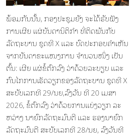
ພ້ອມກັນນັ້ນ, ກອງປະຊຸມຍັງ ຈະໄດ້ຮັບຟັງ
ການເຜີຍ ແຜ່ບັນດານິຕິກໍາ ທີ່ຕິດພັນກັບ
ລັດຖະບານ ຊຸດທີ X ແລະ ບົດປະກອບຄໍາເຫັນ
ຈາກບັນດາຂະແໜງການ ຈໍານວນໜຶ່ງ ເປັນ
ຕົ້ນ: ເຜີຍ ແຜ່ຂໍ້ຕົກລົງ ວ່າດ້ວຍລະບຽບ ແລະ
ກົນໄກການເຮັດວຽກຂອງລັດຖະບານ ຊຸດທີ X
ສະບັບເລກທີ 29/ນຍ,ລົງວັນ ທີ 20 ເມສາ
2026, ຂໍ້ຕົກລົງ ວ່າດ້ວຍການແບ່ງວຽກ ລະ
ຫວ່າງ ນາຍົກລັດຖະມົນຕີ ແລະ ຮອງນາຍົກ
ລັດຖະມົນຕີ ສະບັບເລກທີ 28/ນຍ, ລົງວັນທີ