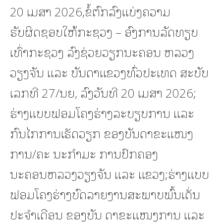
20 ເມສາ 2026,ຂໍ້ຕົກລົງແບ່ງຄວາມ
ຮັບຜິດຊອບໃຫ້ກະຊວງ – ອົງການລັດທຽບ
ເທົ່າກະຊວງ ລົງຊ່ວຍວຽກນະຄອນ ຫລວງ
ວຽງຈັນ ແລະ ບັນດາແຂວງທົ່ວປະເທດ ສະບັບ
ເລກທີ 27/ນຍ, ລົງວັນທີ 20 ເມສາ 2026;
ຮ່າງແບບຟອມໂຄງຮ່າງລະບຽບການ ແລະ
ກົນໄກການເຮັດວຽກ ຂອງບັນດາຂະແໜງ
ການ/ຄະ ນະກຳມະ ການປົກຄອງ
ນະຄອນຫລວງວຽງຈັນ ແລະ ແຂວງ;ຮ່າງແບບ
ຟອມໂຄງຮ່າງບົດລາຍງານສະພາບພົ້ນເດັ່ນ
ປະຈໍາເດືອນ ຂອງບັນ ດາຂະແໜງການ ແລະ