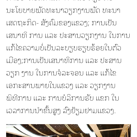
ນະໂຍບາຍພັດທະນາວຽກງານພັດ ທະນາ
ເສດຖະກິດ- ສັງຄົມຂອງແຂວງ; ການເປັນ
ເສນາທິ ການ ແລະ ປະສານວຽກງານ ໃນການ
ແກ້ໄຂຄວາມບໍ່ເປັນລະບຽບຮຽບຮ້ອຍໃນຕົວ
ເມືອງ;ການເປັນເສນາທິການ ແລະ ປະສານ
ວຽກ ງານ ໃນການຈໍລະຈອນ ແລະ ແກ້ໄຂ
ເອກະສານພາຍໃນແຂວງ ແລະ ວຽກງານ
ພິທີການ ແລະ ການບໍລິການຮັບ ແຂກ ໃນ
ເວລາການນໍາຂັ້ນສູງ ລົງຢ້ຽມຢາມແຂວງ.