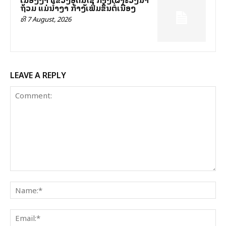
ຖ້ວມ ແມ່ນ້ຳງາ ກຳລັງເພີ່ມຂຶ້ນຕໍ່ເນື່ອງ
ທີ 7 August, 2026
LEAVE A REPLY
Comment:
Na
Ema