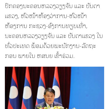
ປົກຄອງນະຄອນຫລວງວຽງຈັນ ແລະ ບັນດາ
ແຂວງ, ຫົວໜ້າຫ້ອງວ່າການ-ຫົວໜ້າ
ຫ້ອງການ ກະຊວງ-ອົງການທຽບເທົ່າ,
ນະຄອນຫລວງວຽງຈັນ ແລະ ບັນດາແຂວງ ໃນ
ທົ່ວປະເທດ ພ້ອມດ້ວຍພະນັກງານ-ລັດຖະ
ກອນ ພາຍໃນ ຫສນຍ ເຂົ້າຮ່ວມ.