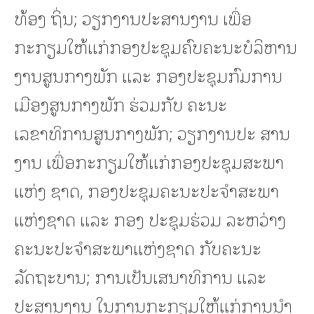
ທ້ອງ ຖິ່ນ; ວຽກງານປະສານງານ ເພື່ອ
ກະກຽມໃຫ້ແກ່ກອງປະຊຸມຄົບຄະນະບໍລິຫານ
ງານສູນກາງພັກ ແລະ ກອງປະຊຸມກົມການ
ເມືອງສູນກາງພັກ ຮ່ວມກັບ ຄະນະ
ເລຂາທິການສູນກາງພັກ; ວຽກງານປະ ສານ
ງານ ເພື່ອກະກຽມໃຫ້ແກ່ກອງປະຊຸມສະພາ
ແຫ່ງ ຊາດ, ກອງປະຊຸມຄະນະປະຈຳສະພາ
ແຫ່ງຊາດ ແລະ ກອງ ປະຊຸມຮ່ວມ ລະຫວ່າງ
ຄະນະປະຈຳສະພາແຫ່ງຊາດ ກັບຄະນະ
ລັດຖະບານ; ການເປັນເສນາທິການ ແລະ
ປະສານງານ ໃນການກະກຽມໃຫ້ແກ່ການນໍາ