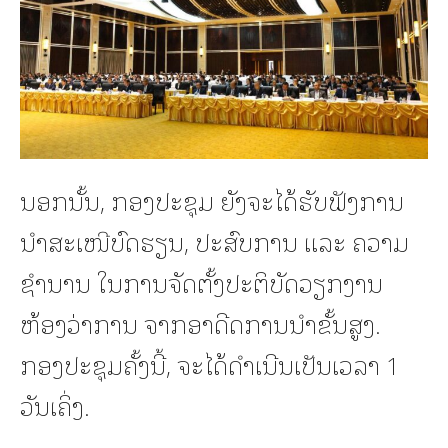
ນອກນັ້ນ, ກອງປະຊຸມ ຍັງຈະໄດ້ຮັບຟັງການ
ນຳສະເໜີບົດຮຽນ, ປະສົບການ ແລະ ຄວາມ
ຊຳນານ ໃນການຈັດຕັ້ງປະຕິບັດວຽກງານ
ຫ້ອງວ່າການ ຈາກອາດີດການນຳຂັ້ນສູງ.
ກອງປະຊຸມຄັ້ງນີ້, ຈະໄດ້ດຳເນີນເປັນເວລາ 1
ວັນເຄິ່ງ.