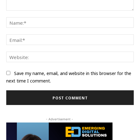
Comment:
Na
Ema
Web
Save my name, email, and website in this browser for the
next time I comment.
- Advertisement -