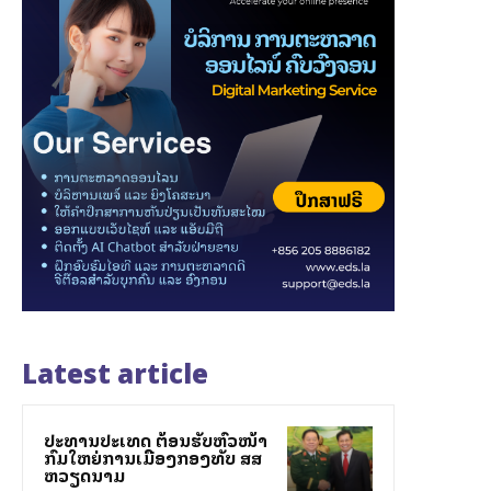
Latest article
ປະທານປະເທດ ຕ້ອນຮັບຫົວໜ້າ
ກົມໃຫຍ່ການເມືອງກອງທັບ ສສ
ຫວຽດນາມ