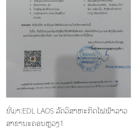
ທີ່ມາ:EDL LAOS ລັດວິສາຫະກິດໄຟຟ້າລາວ
ສາຂານະຄອນຫຼວງ1