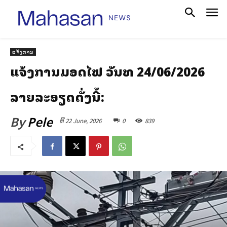
ແຈ້ງການ
ແຈ້ງການມອດໄຟ ວັນທີ 24/06/2026
ລາຍລະອຽດດັ່ງນີ້:
By
Pele
ທີ 22 June, 2026
0
839