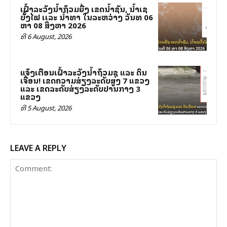
ເຝົ້າລະວັງນໍ້າຖ້ວມຍື່ງ ເຂດນໍ້າຊັນ, ນໍ້າເຊ
ບັັ້ງໄຟ ເເລະ ນໍ້າທາ ໃນລະຫວ່າງ ວັນທີ 06
ຫາ 08 ສິງຫາ 2026
ທີ 6 August, 2026
ແຈ້ງເຕືອນເຝົ້າລະວັງນ້ຳຖ້ວມຊຸ ແລະ ດິນ
ເຈື່ອນ! ເຂດຄວາມສ່ຽງລະດັບສູງ 7 ແຂວງ
ແລະ ເຂດລະດັບສ່ຽງລະດັບປານກາງ 3
ແຂວງ
ທີ 5 August, 2026
LEAVE A REPLY