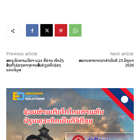
Previous article
Next article
ສະຫະລັດອາເມລິກາ ແລະ ອີຣ່ານ ຕົກລົງ
ສະພາບອາກາດປະຈໍາວັນທີ 23 ມິຖຸນາ
ສ້າງຕັ້ງຊ່ອງທາງການສື່ສານກ່ຽວກັບຊ່ອງ
2026
ແຄບຮໍມຸສ