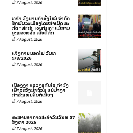
ທີ 7 August, 2026
ທຣຳ ລົງນາມຄຳສັ່ງໃໝ່ ຈຳກັດ
ສິດພົນລະເມືອງໂດຍກຳເນີດ ສະ
ກັດ “Birth Tourism” ແມ້ສານ
ສູງສະຫະລັດ ເຄີຍຕີຕົກ
ທີ 7 August, 2026
ແຈ້ງການມອດໄຟ ວັນທີ
9/8/2026
ທີ 7 August, 2026
ເມືອງງາ ແຂວງອຸດົມໄຊ ກຳລັງ
ເຝົ້າລະວັງນ້ຳຖ້ວມ ແມ່ນ້ຳງາ
ກຳລັງເພີ່ມຂຶ້ນຕໍ່ເນື່ອງ
ທີ 7 August, 2026
ສະພາບອາກາດປະຈຳວັນວັນທີ 07
ສິງຫາ 2026
ທີ 7 August, 2026