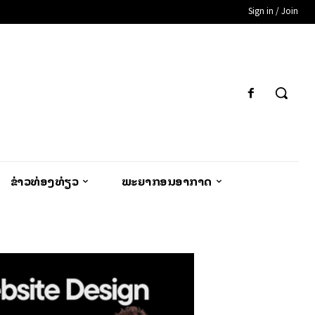
Sign in / Join
ຂ່າວທ່ອງທ່ຽວ
ພະຍາກອນອາກາດ