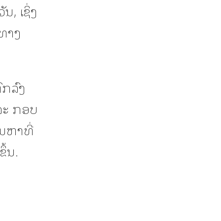
ນ, ເຊິ່ງ
າທາງ
ົກລົງ
ແລະ ກອບ
ນຫາທີ່
ຶ້ນ.