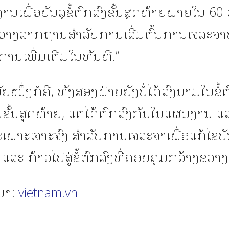
ນເພື່ອບັນລຸຂໍ້ຕົກລົງຂັ້ນສຸດທ້າຍພາຍໃນ 60 ວັ
ວາງລາກຖານສຳລັບການເລີ່ມຕົ້ນການເຈລະຈ
ການເພີ່ມເຕີມໃນທັນທີ.”
ັຍໜຶ່ງກໍຄື, ທັງສອງຝ່າຍຍັງບໍ່ໄດ້ລົງນາມໃນຂໍ້ຕ
ບຂັ້ນສຸດທ້າຍ, ແຕ່ໄດ້ຕົກລົງກັນໃນແຜນງານ 
ະເພາະເຈາະຈົງ ສຳລັບການເຈລະຈາເພື່ອແກ້ໄຂບັ
່ ແລະ ກ້າວໄປສູ່ຂໍ້ຕົກລົງທີ່ຄອບຄຸມກວ້າງຂວາງຂ
ມາ:
vietnam.vn