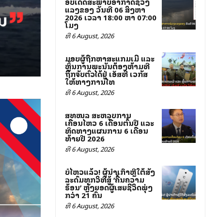
ອັບເດດສະພາບອາກາດຊ່ວງ
ແລງຂອງ ວັນທີ 06 ສິງຫາ
2026 ເວລາ 18:00 ຫາ 07:00
ໂມງ
ທີ 6 August, 2026
ມອບຜູ້ຖືກຫາສະແກມເມີ ແລະ
ຫຼິ້ນການພະນັນຕ້ອງຫ້າມທີ່
ຖືກຈັບຕົວໄດ້ຢູ່ ເອັສທີ ເວກັສ
ໃຫ້ທາງການໄທ
ທີ 6 August, 2026
ສທໜລ ສະຫລຸບການ
ເຄື່ອນໄຫວ 6 ເດືອນຕົ້ນປີ ແລະ
ທິດທາງແຜນການ 6 ເດືອນ
ທ້າຍປີ 2026
ທີ 6 August, 2026
ບໍ່ໄຫວແລ້ວ! ຜູ້ນຳເກົາຫຼີໃຕ້ສັ່ງ
ລະດົມທຸກວິທີສູ້ ‘ຄື້ນຄວາມ
ຮ້ອນ’ ຫຼັງຍອດຜູ້ເສຍຊີວິດພຸ່ງ
ກວ່າ 21 ຄົນ
ທີ 6 August, 2026