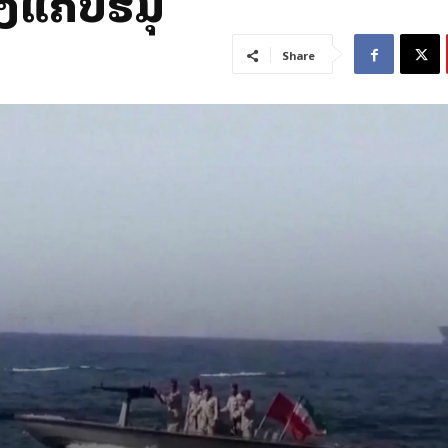
ງແຄບຮໍມຸສ
Share