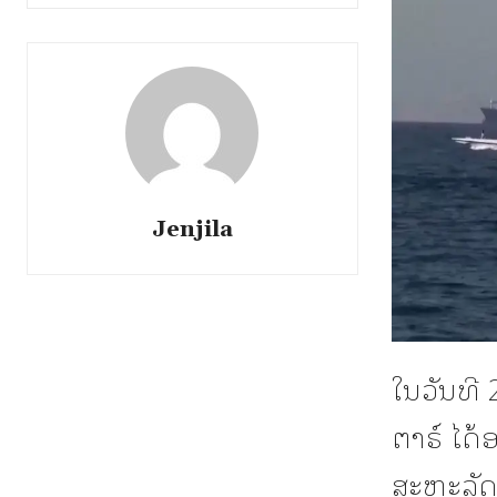
Jenjila
ໃນວັນທີ 
ຕາຣ໌ ໄດ້
ສະຫະລັດອ