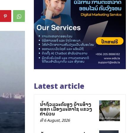
Latest article
ນ້ຳຖ້ວມລະດັບສູງ ບ້ານສ້າງ
ພອກ ເມືອງມະຫາໄຊ ແຂວງ
ຄຳມ່ວນ
ທີ 6 August, 2026