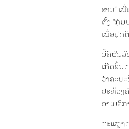
ສານ” ເພື
ຕັ້ງ “ກຸ
ເພື່ອຢຸ
ນີ້ຄືຜົນ
ເກີດຂຶ້ນ
ວ່າຄະນະຜ
ປະທ້ວງຄ
ອາເມລິກາ 
ຖະແຫຼງກ