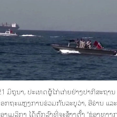
21 ມິຖຸນາ, ປະເທດຜູ້ໄກ່ເກ່ຍຢ່າງປາກີສະຖາ
ອອກຖະແຫຼງການຮ່ວມກັນລະບຸວ່າ, ອີຣ່ານ ແລະ
າເມລິກາ ໄດ້ຕົກລົງທີ່ຈະສ້າງຕັ້ງ “ຊ່ອງທາງກ