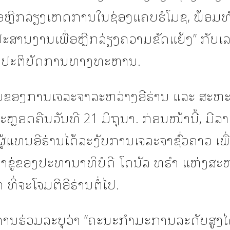
່ອຫຼີກລ່ຽງເຫດການໃນຊ່ອງແຄບຮໍໂມຊ, ພ້ອມທ
່ມປະສານງານເພື່ອຫຼີກລ່ຽງຄວາມຂັດແຍ້ງ” ກັບ
ດຕິປະຕິບັດການທາງທະຫານ.
ລັບຂອງການເຈລະຈາລະຫວ່າງອີຣ່ານ ແລະ ສະຫະລ
ຕະຫຼອດຄືນວັນທີ 21 ມິຖຸນາ. ກ່ອນໜ້ານີ້, ມີ
ູ້ແທນອີຣ່ານໄດ້ລະງັບການເຈລະຈາຊົ່ວຄາວ ເພື
ຳຂູ່ຂອງປະທານາທິບໍດີ ໂດນັລ ທຣຳ ແຫ່ງສະ
ທີ່ຈະໂຈມຕີອີຣ່ານຕໍ່ໄປ.
ານຮ່ວມລະບຸວ່າ “ຄະນະກຳມະການລະດັບສູງໄດ