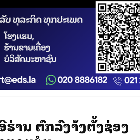
ຣ່ານ ຕົກລົງສ້າງຕັ້ງຊ່ອງ