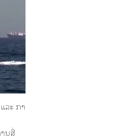
ນ ແລະ ກາ
ານສື່