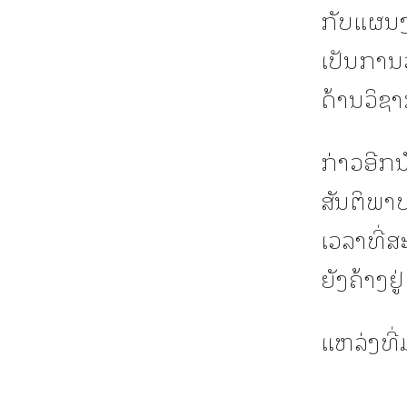
ກັບແຜນງາ
ເປັນການ
ດ້ານວິຊາ
ກ່າວອີກນ
ສັນຕິພາ
ເວລາທີ່ສ
ຍັງຄ້າງຢູ
ແຫລ່ງທີ່