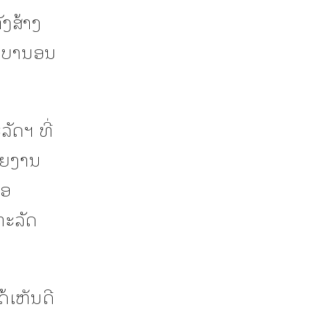
ັງສ້າງ
ເລບານອນ
ັດຯ ທີ່
ລາຍງານ
່ອ
ຫະລັດ
້ເຫັນດີ