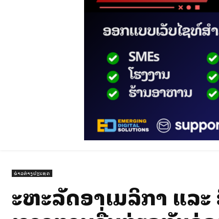
ຂ່າວຕ່າງປະເທດ
ສະຫະລັດອາເມລິກາ ແລະ ອີ