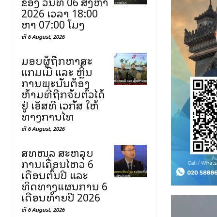
ຂອງ ວັນທີ 06 ສິງຫາ
2026 ເວລາ 18:00
ຫາ 07:00 ໂມງ
ທີ 6 August, 2026
ມອບຜູ້ຖືກຫາສະ
ແກມເມີ ແລະ ຫຼິ້ນ
ການພະນັນຕ້ອງ
ຫ້າມທີ່ຖືກຈັບຕົວໄດ້
ຢູ່ ເອັສທີ ເວກັສ ໃຫ້
ທາງການໄທ
ທີ 6 August, 2026
ສທໜລ ສະຫລຸບ
ການເຄື່ອນໄຫວ 6
ເດືອນຕົ້ນປີ ແລະ
ທິດທາງແຜນການ 6
ເດືອນທ້າຍປີ 2026
ທີ 6 August, 2026