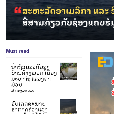
Must read
ນ້ຳຖ້ວມລະດັບສູງ
ບ້ານສ້າງພອກ ເມືອງ
ມະຫາໄຊ ແຂວງຄຳ
ມ່ວນ
ທີ 6 August, 2026
ອັບເດດສະພາບ
ອາກາດຊ່ວງແລງ