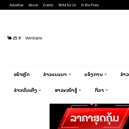
Advertise
About
Events
Write for Us
In the Press
25.9
Vientiane
C
ໜ້າຫຼັກ
ຂ່າວແນະນຳ
ແຈ້ງການ
ຂ່າ
ຂ່າວບັນເທີງ
ສາລະໜ້າຮູ້
ກິລາ