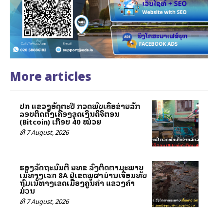
More articles
ປກສ ແຂວງອັດຕະປື ກວດພົບເຄືອຂ່າຍລັກ
ລອບຕິດຕັ້ງເຄື່ອງຂຸດເງິນດິຈິຕອນ
(Bitcoin) ເກືອບ 40 ໝ່ວຍ
ທີ 7 August, 2026
ຮອງລັດຖະມົນຕີ ຍທຂ ລົງຕິດຕາມສະພາບ
ເສັ້ນທາງເລກ 8A ຢູ່ເຂດພູຜາມ່ານເຈື່ອນທັບ
ຖົມເສັ້ນທາງເຂດເມືອງຄູນຄໍາ ແຂວງຄໍາ
ມ່ວນ
ທີ 7 August, 2026