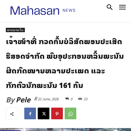
ຂ່າວພາຍໃນ
ເຈົ້າໜ້າທີ່ ກວດຄົ້ນບໍລິສັດພອນປະເສີດ
ຣີສອດຈໍາກັດ ພົບອຸປະກອນຫລິ້ນພະນັນ
ຜິດກົດໝາຍຫລາຍປະເພດ ແລະ
ກັກຕົວນັກພະນັນ 161 ຄົນ
By
Pele
ທີ 22 June, 2026
0
23