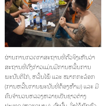
ຜ່ານການກວດກາສະຖານທີ່ຕົວຈິງເຫັນວ່າ
ສະຖານທີ່ດັ່ງກ່າວແມ່ນມີການຫລິ້ນການ
ພະນັນຕີໄກ່, ຫລິ້ນໄພ້ ແລະ ໝາກກະລ໋ອກ
(ການຫລີ້ນການພະນັນທີ່ຕ້ອງຫ້າມ) ແລະ ມີ
ຄົນຈໍານວນຫລວງຫລາຍເປັນຊາວຕ່າງ
ປະເທດ (ຫວຽດນາມ). ດັ່ງນັ້ນ, ຈຶ່ງໄດ້ກັກຕົວ