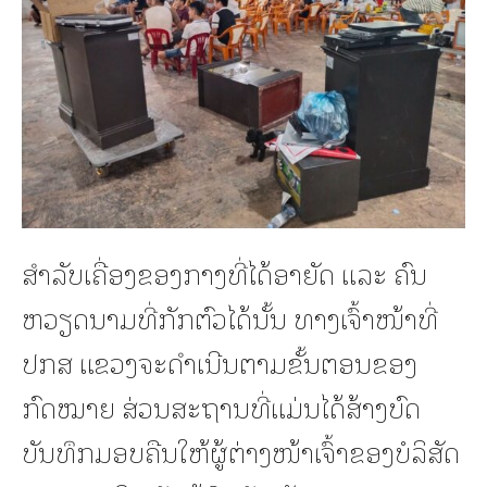
ສໍາລັບເຄື່ອງຂອງກາງທີ່ໄດ້ອາຍັດ ແລະ ຄົນ
ຫວຽດນາມທີ່ກັກຕົວໄດ້ນັ້ນ ທາງເຈົ້າໜ້າທີ່
ປກສ ແຂວງຈະດໍາເນີນຕາມຂັ້ນຕອນຂອງ
ກົດໝາຍ ສ່ວນສະຖານທີ່ແມ່ນໄດ້ສ້າງບົດ
ບັນທຶກມອບຄືນໃຫ້ຜູ້ຕ່າງໜ້າເຈົ້າຂອງບໍລິສັດ