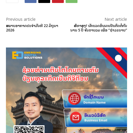
Previous article
Next article
ສະພາບອາກາດປະຈໍາວັນທີ 22 ມິຖຸນາ
ສັດທາສຸດໆ! ນັກບວດອິນເດຍຢືນຕິດຕໍ່ກັນ
2026
ນານ 5 ປີ ຈົນຂາບວມ ເພື່ອ “ຊຳລະບາບ”