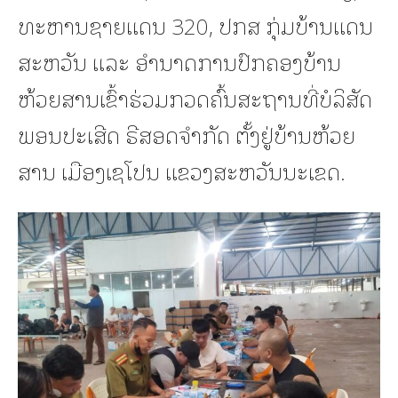
ທະຫານຊາຍແດນ 320, ປກສ ກຸ່ມບ້ານແດນ
ສະຫວັນ ແລະ ອໍານາດການປົກຄອງບ້ານ
ຫ້ວຍສານເຂົ້າຮ່ວມກວດຄົ້ນສະຖານທີ່ບໍລິສັດ
ພອນປະເສີດ ຣີສອດຈໍາກັດ ຕັ້ງຢູ່ບ້ານຫ້ວຍ
ສານ ເມືອງເຊໂປນ ແຂວງສະຫວັນນະເຂດ.