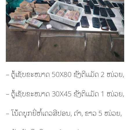
– ຕູ້ເຊັບຂະໜາດ 50X80 ຊັງຕີແມັດ 2 ໜ່ວຍ,
– ຕູ້ເຊັບຂະໜາດ 30X45 ຊັງຕິແມັດ 1 ໜ່ວຍ,
– ໂນ້ດບຸກຍີ່ຫໍ້ເດວສີປອນ, ດໍາ, ຂາວ 5 ໜ່ວຍ,