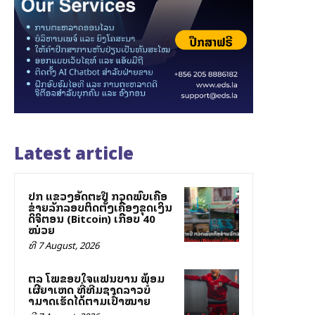
Latest article
ປກສ ແຂວງອັດຕະປື ກວດພົບເຄືອ
ຂ່າຍລັກລອບຕິດຕັ້ງເຄື່ອງຂຸດເງິນ
ດິຈິຕອນ (Bitcoin) ເກືອບ 40
ໝ່ວຍ
ທີ 7 August, 2026
ສຕລ ໂພສຂອບໃຈແຟນບານ ພ້ອມ
ເຜີຍສາເຫດ ທີ່ທີມຊາດລາວບໍ່
ສາມາດເຮັດໄດ້ຕາມເປົ້າໝາຍ