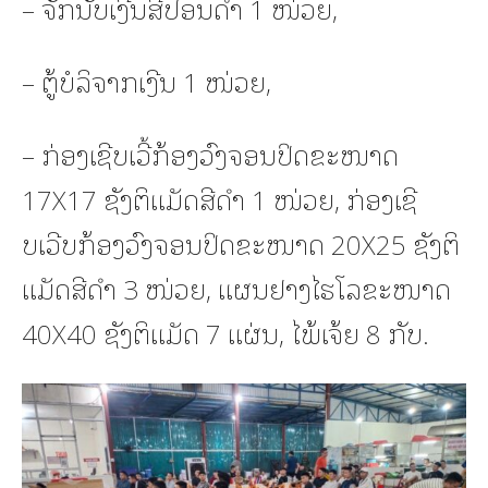
– ຈັກນັບເງີນສີປອນດໍາ 1 ໜ່ວຍ,
– ຕູ້ບໍລິຈາກເງີນ 1 ໜ່ວຍ,
– ກ່ອງເຊີບເວີ້ກ້ອງວົງຈອນປິດຂະໜາດ
17X17 ຊັງຕິແມັດສີດໍາ 1 ໜ່ວຍ, ກ່ອງເຊີ
ບເວີບກ້ອງວົງຈອນປິດຂະໜາດ 20X25 ຊັງຕິ
ແມັດສີດໍາ 3 ໜ່ວຍ, ແຜນຢາງໄຮໂລຂະໜາດ
40X40 ຊັງຕິແມັດ 7 ແຜ່ນ, ໄພ້ເຈ້ຍ 8 ກັບ.