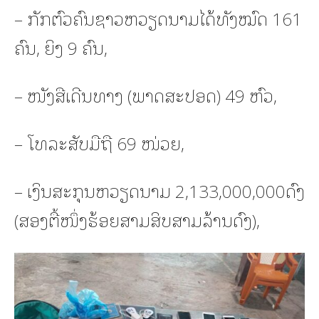
– ກັກຕົວຄົນຊາວຫວຽດນາມໄດ້ທັງໝົດ 161
ຄົນ, ຍິງ 9 ຄົນ,
– ໜັງສືເດີນທາງ (ພາດສະປອດ) 49 ຫົວ,
– ໂທລະສັບມືຖື 69 ໜ່ວຍ,
– ເງິນສະກຸນຫວຽດນາມ 2,133,000,000ດົງ
(ສອງຕື້ໜຶ່ງຮ້ອຍສາມສິບສາມລ້ານດົງ),