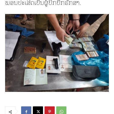
ພອນປະເສີດເປັນຜູ້ປົກປັກຮັກສາ.