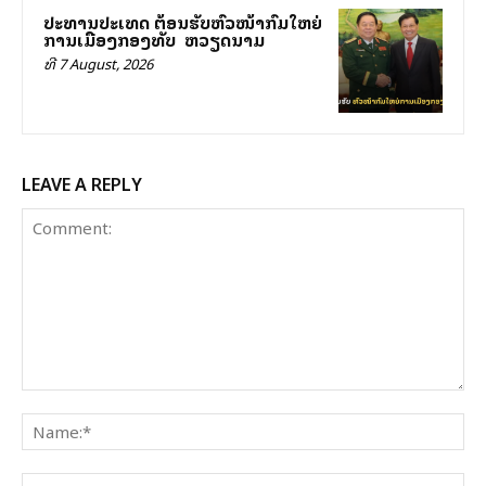
ປະທານປະເທດ ຕ້ອນຮັບຫົວໜ້າກົມໃຫຍ່
ການເມືອງກອງທັບ ສສ ຫວຽດນາມ
ທີ 7 August, 2026
LEAVE A REPLY
Comment:
Na
Ema