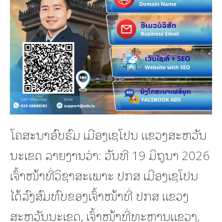
ໂຄສະນາອົບຮົມ ເມືອງເຊໂປນ ແຂວງສະຫວັນ
ນະເຂດ ລາຍງານວ່າ: ວັນທີ 19 ມິຖຸນາ 2026
ເຈົ້າໜ້າທີ່ວິຊາສະເພາະ ປກສ ເມືອງເຊໂປນ
ໄດ້ລົງສົມທົບຂອງເຈົ້າໜ້າທີ່ ປກສ ແຂວງ
ສະຫວັນນະເຂດ, ເຈົ້າໜ້າທີ່ທະຫານແຂວງ,