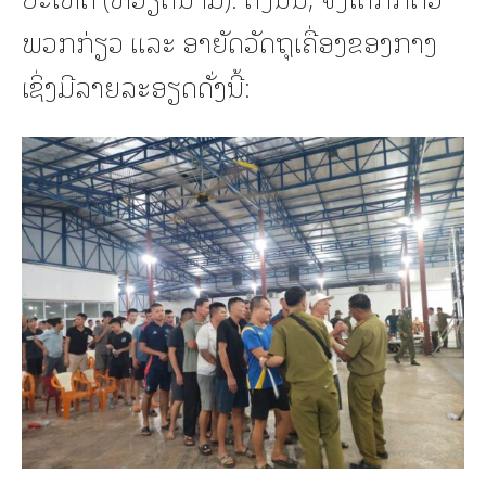
ພວກກ່ຽວ ແລະ ອາຍັດວັດຖຸເຄື່ອງຂອງກາງ
ເຊິ່ງມີລາຍລະອຽດດັ່ງນີ້: