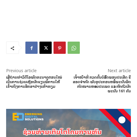
Previous article
Next article
ເລີ່ມຖ່າຍທຳວິດີໂອພັດທະນາຄູຕອນໃໝ່
ເຈົ້າໜ້າທີ່ ກວດຄົ້ນບໍລິສັດພອນປະເສີດ ຣີ
ເນັ້ນການຊ່ວຍເຫຼືອນັກຮຽນພິການໃຫ້
ສອດຈໍາກັດ ພົບອຸປະກອນຫລິ້ນພະນັນຜິດ
ເຂົ້າເຖິງການສຶກສາຢ່າງເທົ່າທຽມ
ກົດໝາຍຫລາຍປະເພດ ແລະ ກັກຕົວນັກ
ພະນັນ 161 ຄົນ