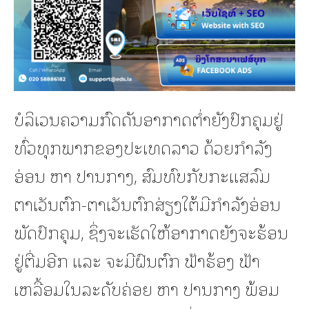
ບໍລິເວນຄວາມກົດດັນອາກາດຕ່ຳຍັງປົກຄຸມຢູ່
ທົ່ວທຸກພາກຂອງປະເທດລາວ ດ້ວຍກໍາລັງ
ອ່ອນ ຫາ ປານກາງ, ສົມທົບກັບກະແສລົມ
ຕາເວັນຕົກ-ຕາເວັນຕົກສ່ຽງໃຕ້ມີກໍາລັງອ່ອນ
ພັດປົກຄຸມ, ຊຶ່ງຈະເຮັດໃຫ້ອາກາດຍັງຈະຮ້ອນ
ຢູ່ຕື່ມອີກ ແລະ ຈະມີຝົນຕົກ ຟ້າຮ້ອງ ຟ້າ
ເຫລື້ອມໃນລະດັບຄ່ອຍ ຫາ ປານກາງ ພ້ອມ