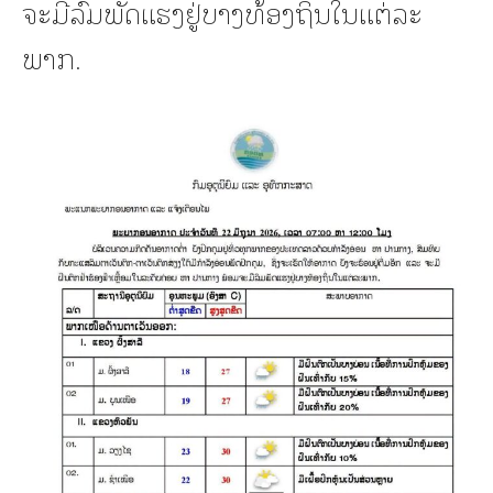
ຈະມີລົມພັດແຮງຢູ່ບາງທ້ອງຖິ່ນໃນແຕ່ລະ
ພາກ.