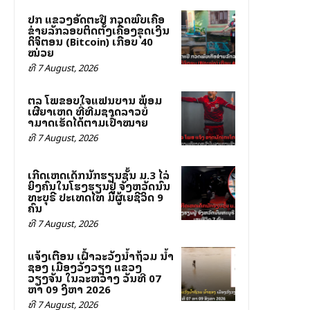
ປກສ ແຂວງອັດຕະປື ກວດພົບເຄືອ
ຂ່າຍລັກລອບຕິດຕັ້ງເຄື່ອງຂຸດເງິນ
ດິຈິຕອນ (Bitcoin) ເກືອບ 40
ໝ່ວຍ
ທີ 7 August, 2026
ສຕລ ໂພສຂອບໃຈແຟນບານ ພ້ອມ
ເຜີຍສາເຫດ ທີ່ທີມຊາດລາວບໍ່
ສາມາດເຮັດໄດ້ຕາມເປົ້າໝາຍ
ທີ 7 August, 2026
ເກີດເຫດເດັກນັກຮຽນຊັ້ນ ມ.3 ໄລ່
ຍິງຄົນໃນໂຮງຮຽນຢູ່ ຈັງຫວັດນົນ
ທະບຸຣີ ປະເທດໄທ ມີຜູ້ເສຍຊີວິດ 9
ຄົນ
ທີ 7 August, 2026
ແຈ້ງເຕືອນ ເຝົ້າລະວັງນ້ຳຖ້ວມ ນ້ຳ
ຊອງ ເມືອງວັງວຽງ ແຂວງ
ວຽງຈັນ ໃນລະຫວ່າງ ວັນທີ 07
ຫາ 09 ສິງຫາ 2026
ທີ 7 August, 2026