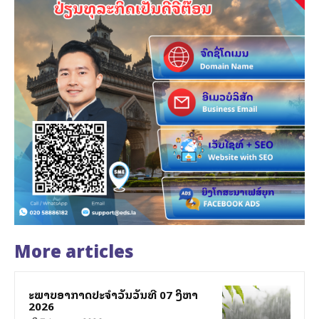
More articles
ສະພາບອາກາດປະຈຳວັນວັນທີ 07 ສິງຫາ
2026