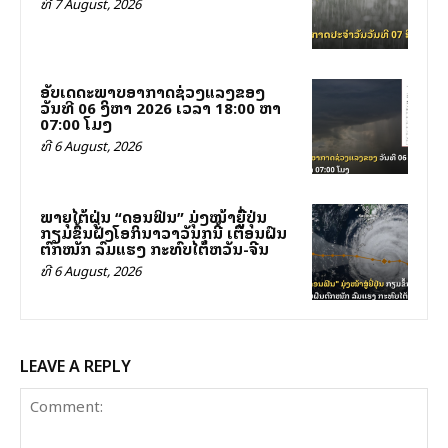
ທີ 7 August, 2026
ອັບເດດສະພາບອາກາດຊ່ວງແລງຂອງ
ວັນທີ 06 ສິງຫາ 2026 ເວລາ 18:00 ຫາ
07:00 ໂມງ
ທີ 6 August, 2026
ພາຍຸໄຕ້ຝຸ່ນ “ດອນຟິນ” ມຸ່ງໜ້າສູ່ຍີ່ປຸ່ນ
ກຽມຂຶ້ນຝັ່ງໂອກິນາວາວັນສຸກນີ້ ເຕືອນຝົນ
ຕົກໜັກ ລົມແຮງ ກະທົບໄຕ້ຫວັນ-ຈີນ
ທີ 6 August, 2026
LEAVE A REPLY