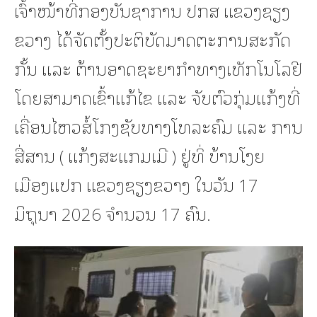
ເຈົ້າໜ້າທີ່ກອງບັນຊາການ ປກສ ແຂວງຊຽງ
ຂວາງ ໄດ້ຈັດຕັ້ງປະຕິບັດມາດຕະການສະກັດ
ກັ້ນ ແລະ ຕ້ານອາດຊະຍາກໍາທາງເທັກໂນໂລຢີ
ໂດຍສາມາດເຂົ້າແກ້ໄຂ ແລະ ຈັບຕົວກຸ່ມແກ້ງທີ່
ເຄື່ອນໄຫວສໍ້ໂກງຊັບທາງໂທລະຄົມ ແລະ ການ
ສື່ສານ ( ແກ້ງສະແກມເມີ ) ຢູ່ທິ່ ບ້ານໂງຍ
ເມືອງແປກ ແຂວງຊຽງຂວາງ ໃນວັນ 17
ມິຖຸນາ 2026 ຈຳນວນ 17 ຄົນ.