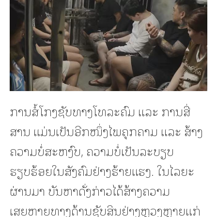
ການສໍ້ໂກງຊັບທາງໂທລະຄົມ ແລະ ການສື່
ສານ ແມ່ນເປັນອີກໜຶ່ງໄພຄຸກຄາມ ແລະ ສ້າງ
ຄວາມບໍ່ສະຫງົບ, ຄວາມບໍ່ເປັນລະບຽບ
ຮຽບຮ້ອຍໃນສັງຄົມຢ່າງຮ້າຍແຮງ. ໃນໄລຍະ
ຜ່ານມາ ບັນຫາດັ່ງກ່າວໄດ້ສ້າງຄວາມ
ເສຍຫາຍທາງດ້ານຊັບສິນຢ່າງຫຼວງຫຼາຍແກ່