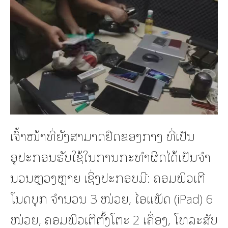
ເຈົ້າໜ້າທີ່ຍັງສາມາດຢຶດຂອງກາງ ທີ່ເປັນ
ອຸປະກອນຮັບໃຊ້ໃນການກະທໍາຜິດໄດ້ເປັນຈໍາ
ນວນຫຼວງຫຼາຍ ເຊິ່ງປະກອບມີ: ຄອມພິວເຕີ
ໂນດບຸກ ຈໍານວນ 3 ໜ່ວຍ, ໄອແພັດ (iPad) 6
ໜ່ວຍ, ຄອມພິວເຕີຕັ້ງໂຕະ 2 ເຄື່ອງ, ໂທລະສັບ