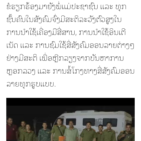
ຂໍຮຽກຮ້ອງມາຍັງພໍ່ແມ່ປະຊາຊົນ ແລະ ທຸກ
ຊັ້ນຄົນໃນສັງຄົມຈົ່ງມີສະຕິລະວັງຕົວສູງໃນ
ການນຳໃຊ້ເຄື່ອງມືສື່ສານ, ການນຳໃຊ້ອິນເຕີ
ເນັດ ແລະ ການຊົມໃຊ້ສື່ສັງຄົມອອນລາຍຕ່າງໆ
ຢ່າງມີສະຕິ ເພື່ອຫຼີກລຽງຈາກບັນຫາການ
ຫຼອກລວງ ແລະ ການສໍ້ໂກງທາງສື່ສັງຄົມອອນ
ລາຍທຸກຮູບແບບ.