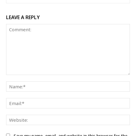
LEAVE A REPLY
Comment:
Na
Ema
Web
Save my name, email, and website in this browser for the