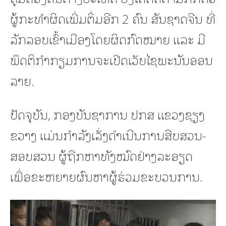
ຜູ້ກະທຳຜິດເພີ່ມຕຶ່ມອີກ 2 ຄົນ ສັນຊາດຈີນ ທີ່
ລັກລອບເຂົ້າເມືອງໂດຍຜິດກົດໝາຍ ແລະ ມີ
ພຶດຕິກຳກຽມການຈະເປີດເວັບໄຊພະນັນອອນ
ລາຍ.
ປັດຈຸບັນ, ກອງບັນຊາການ ປກສ ແຂວງຊຽງ
ຂວາງ ແມ່ນກໍາລັງເລັ່ງດໍາເນີນການສືບສວນ-
ສອບສວນ ຜູ້ຖືກຫາທັງໝົດຢ່າງລະອຽດ
ເພື່ອຂະຫຍາຍຜົນຫາຜູ້ຮ່ວມຂະບວນການ.