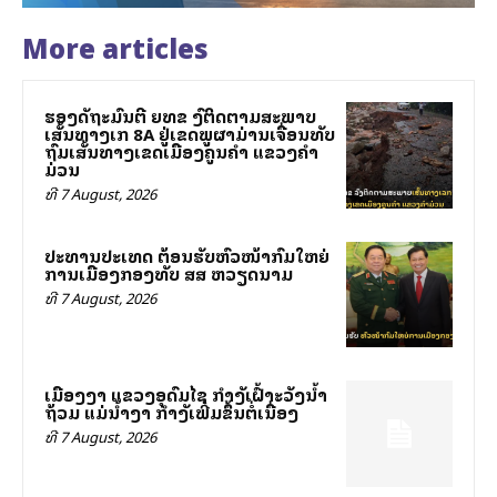
More articles
ຮອງລັດຖະມົນຕີ ຍທຂ ລົງຕິດຕາມສະພາບ
ເສັ້ນທາງເລກ 8A ຢູ່ເຂດພູຜາມ່ານເຈື່ອນທັບ
ຖົມເສັ້ນທາງເຂດເມືອງຄູນຄໍາ ແຂວງຄໍາ
ມ່ວນ
ທີ 7 August, 2026
ປະທານປະເທດ ຕ້ອນຮັບຫົວໜ້າກົມໃຫຍ່
ການເມືອງກອງທັບ ສສ ຫວຽດນາມ
ທີ 7 August, 2026
ເມືອງງາ ແຂວງອຸດົມໄຊ ກຳລັງເຝົ້າລະວັງນ້ຳ
ຖ້ວມ ແມ່ນ້ຳງາ ກຳລັງເພີ່ມຂຶ້ນຕໍ່ເນື່ອງ
ທີ 7 August, 2026