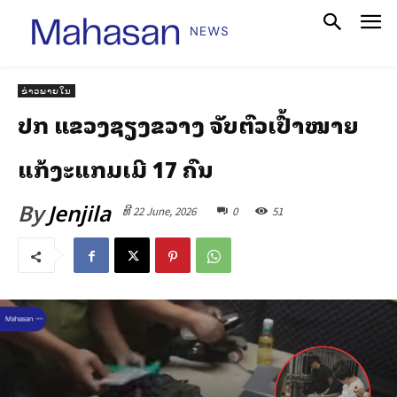
ຂ່າວພາຍໃນ
ປກສ ແຂວງຊຽງຂວາງ ຈັບຕົວເປົ້າໝາຍ
ແກ້ງສະແກມເມີ 17 ຄົນ
By
Jenjila
ທີ 22 June, 2026
0
51