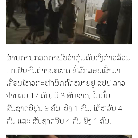
ຜ່ານການກວດກາພົບວ່າກຸ່ມຄົນດັ່ງກ່າວລ້ວນ
ແຕ່ເປັນຄົນຕ່າງປະເທດ ທີ່ລັກລອບເຂົ້າມາ
ເຄື່ອນໄຫວກະທຳຜິດກົດໝາຍຢູ່ ສປປ ລາວ
ຈຳນວນ 17 ຄົນ, ມີ 3 ສັນຊາດ, ໃນນັ້ນ
ສັນຊາດຍີ່ປຸ່ນ 9 ຄົນ, ຍິງ 1 ຄົນ, ໄຕ້ຫວັນ 4
ຄົນ ແລະ ສັນຊາດຈີນ 4 ຄົນ ຍິງ 1 ຄົນ.