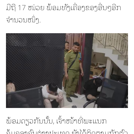
ມືຖື 17 ໜ່ວຍ ພ້ອມທັງເຄື່ອງຂອງອື່ນໆອີກ
ຈໍານວນໜຶ່ງ.
ພ້ອມດຽວກັນນັ້ນ, ເຈົ້າໜ້າທີ່ພະແນກ
ຄຸ້ມຄອງຄົນຕ່າງປະເທດ ຍັງໄດ້ຕິດຕາມກັກຕົວ