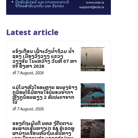
Latest article
ແຈ້ງເຕືອນ ເຝົ້າລະວັງນ້ຳຖ້ວມ ນ້ຳ
ຊອງ ເມືອງວັງວຽງ ແຂວງ
ວຽງຈັນ ໃນລະຫວ່າງ ວັນທີ 07 ຫາ
09 ສິງຫາ 2026
ທີ 7 August, 2026
ແມ່ໂລມາຫົວໃຈສະຫຼາຍ ພະຍຸງຮ່າງ
ລູກນ້ອຍໄຮ້ລົມຫາຍໃຈບໍ່ຍອມຈາກລາ
ຫຼັງລູກນ້ອຍພຽງ 2 ສັບປະດາຈາກ
ໄປ
ທີ 7 August, 2026
ຮອງລັດຖະມົນຕີ ຍທຂ ລົງຕິດຕາມ
ສະພາບເສັ້ນທາງເລກ 8A ຢູ່ເຂດພູ
ຜາມ່ານເຈື່ອນທັບຖົມເສັ້ນທາງ
ເຂດເມືອງຄູນຄໍາ ແຂວງຄໍາມ່ວນ