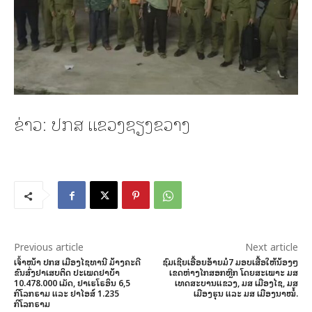
ຂ່າວ: ປກສ ແຂວງຊຽງຂວາງ
Previous article
Next article
ເຈົ້າໜ້າ ປກສ ເມືອງໄຊທານີ ມ້າງຄະດີ
ຊົມເຊີຍເອື້ອຍອ້າຍມໍ7 ມອບເສື້ອໃຫ້ນ້ອງໆ
ຂົນສົ່ງຢາເສບຕິດ ປະເພດຢາບ້າ
ເຂດຫ່າງໄກສອກຫຼີກ ໂດຍສະເພາະ ມສ
10.478.000 ເມັດ, ຢາເຮໂຣອິນ 6,5
ເທດສະບານແຂວງ, ມສ ເມືອງໄຊ, ມສ
ກິໂລກຣາມ ແລະ ຢາໄອສ໌ 1.235
ເມືອງຮຸນ ແລະ ມສ ເມືອງນາໝໍ້.
ກິໂລກຣາມ