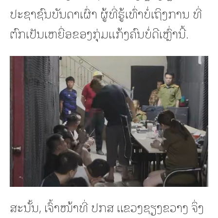
ປະຊາຊົນບັນດາເຜົ່າ ຜູ້ທີ່ຮູ້ເທົ່າບໍ່ເຖິງການ ທີ່
ຕົກເປັນເຫຍື່ອຂອງກຸ່ມແກ້ງຄົນບໍ່ດີເຫຼົ່ານີ້.
ສະນັ້ນ, ເຈົ້າໜ້າທີ່ ປກສ ແຂວງຊຽງຂວາງ ຈຶ່ງ