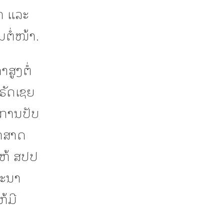
ຳ ແລະ
ຕໍ່ໜ້າ.
ສູງຕໍ່
ຣັດເຊຍ
ການປັບ
ຍາສາດ
ໃຫ້ ສປປ
ທະນາ
້ມີ