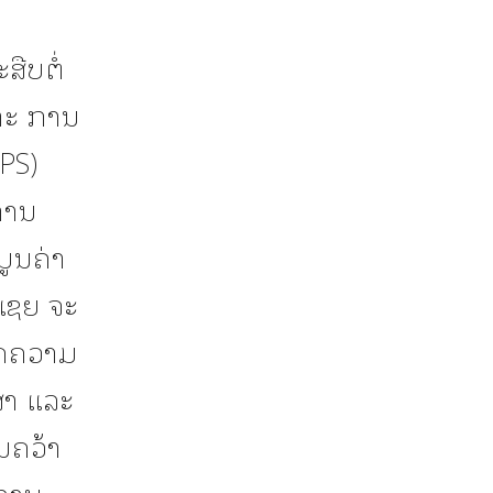
ືບຕໍ່
າະ ການ
PS)
ການ
ມູນຄ່າ
ເຊຍ ຈະ
ອດຄວາມ
ກສາ ແລະ
ນຄວ້າ