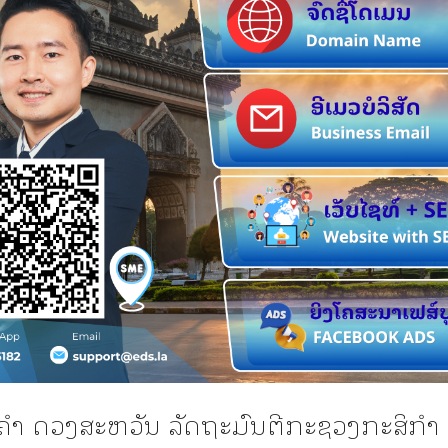
ນຄໍາ ດວງສະຫວັນ ລັດຖະມົນຕີກະຊວງກະສິກຳ ແ