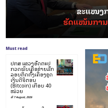
Must read
ປກສ ແຂວງອັດຕະປື
ກວດພົບເຄືອຂ່າຍລັກ
ລອບຕິດຕັ້ງເຄື່ອງຂຸດ
ເງິນດິຈິຕອນ
(Bitcoin) ເກືອບ 40
ໝ່ວຍ
ທີ 7 August, 2026