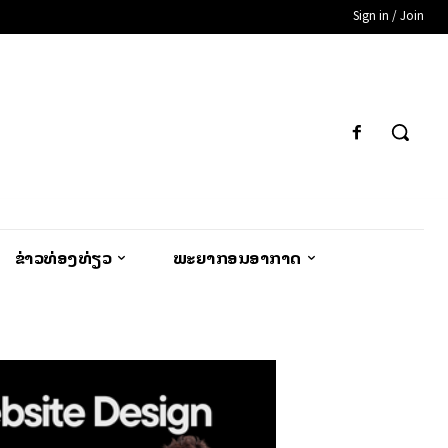
Sign in / Join
ຂ່າວທ່ອງທ່ຽວ
ພະຍາກອນອາກາດ