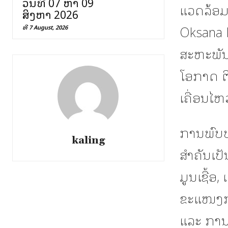
ວັນທີ 07 ຫາ 09
ແວດລ້ອມ
ສິງຫາ 2026
Oksana 
ທີ 7 August, 2026
ສະຫະພັນ
ໂອກາດ ຕ
ເຄື່ອນໄ
ການພົບປະ
kaling
ສໍາຄັນເປ
ມູນເຊື້ອ
ຂະແໜງກະ
ແລະ ການ