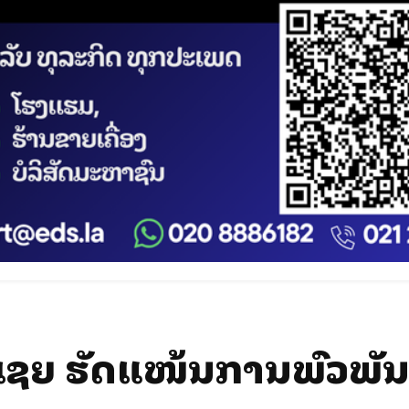
ດເຊຍ ຮັດແໜ້ນການພົວພັ