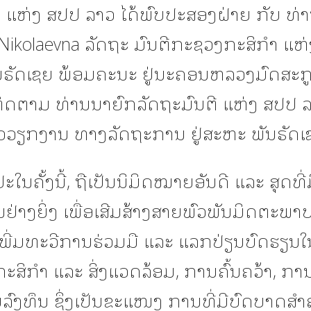
 ແຫ່ງ ສປປ ລາວ ໄດ້ພົບປະສອງຝ່າຍ ກັບ ທ່
Nikolaevna ລັດຖະ ມົນຕີກະຊວງກະສິກໍາ ແຫ່
ຣັດເຊຍ ພ້ອມຄະນະ ຢູ່ນະຄອນຫລວງມົດສະກູ
ິດຕາມ ທ່ານນາຍົກລັດຖະມົນຕີ ແຫ່ງ ສປປ 
ຫວວຽກງານ ທາງລັດຖະການ ຢູ່ສະຫະ ພັນຣັດເ
ໃນຄັ້ງນີ້, ຖືເປັນນິມິດໝາຍອັນດີ ແລະ ສຸດທີ
ັນຢ່າງຍິ່ງ ເພື່ອເສີມສ້າງສາຍພົວພັນມິດຕະພາ
, ເພີ່ມທະວີການຮ່ວມມື ແລະ ແລກປ່ຽນບົດຮຽນໃ
ສິກຳ ແລະ ສິ່ງແວດລ້ອມ, ການຄົ້ນຄວ້າ, ກາ
ລົງທຶນ ຊຶ່ງເປັນຂະແໜງ ການທີ່ມີບົດບາດສຳ