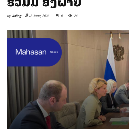
ຮ່ວມມື ສອງຝ່າຍ
By
kaling
ທີ 18 June, 2026
0
24