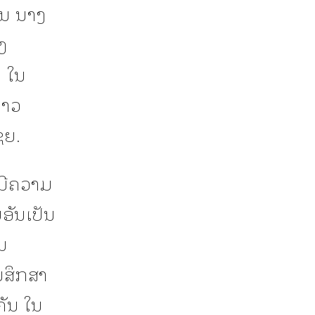
ານ ນາງ
ງ
 ໃນ
ລາວ
ຊຍ.
່ມີຄວາມ
ບອັນເປັນ
ນ
ນສຶກສາ
ຄັນ ໃນ