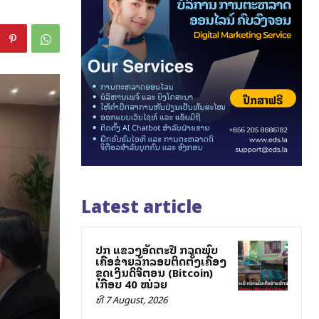
Latest article
ປກສ ແຂວງອັດຕະປື ກວດພົບ
ເຄືອຂ່າຍລັກລອບຕິດຕັ້ງເຄື່ອງ
ຂຸດເງິນດິຈິຕອນ (Bitcoin)
ເກືອບ 40 ໝ່ວຍ
ທີ 7 August, 2026