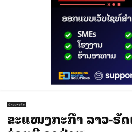
ຂ່າວພາຍໃນ
ຂະແໜງກະສິກຳ ລາວ-ຣັ