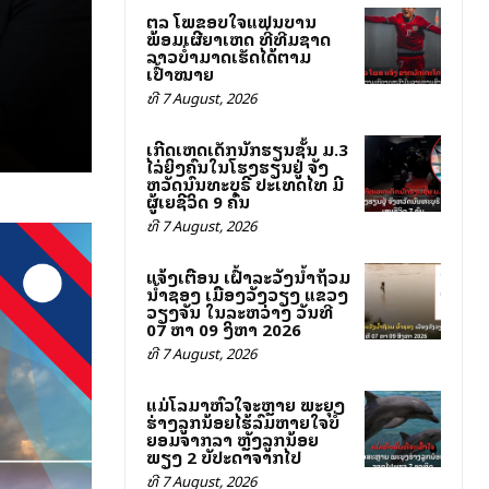
ສຕລ ໂພສຂອບໃຈແຟນບານ
ພ້ອມເຜີຍສາເຫດ ທີ່ທີມຊາດ
ລາວບໍ່ສາມາດເຮັດໄດ້ຕາມ
ເປົ້າໝາຍ
ທີ 7 August, 2026
ເກີດເຫດເດັກນັກຮຽນຊັ້ນ ມ.3
ໄລ່ຍິງຄົນໃນໂຮງຮຽນຢູ່ ຈັງ
ຫວັດນົນທະບຸຣີ ປະເທດໄທ ມີ
ຜູ້ເສຍຊີວິດ 9 ຄົນ
ທີ 7 August, 2026
ແຈ້ງເຕືອນ ເຝົ້າລະວັງນ້ຳຖ້ວມ
ນ້ຳຊອງ ເມືອງວັງວຽງ ແຂວງ
ວຽງຈັນ ໃນລະຫວ່າງ ວັນທີ
07 ຫາ 09 ສິງຫາ 2026
ທີ 7 August, 2026
ແມ່ໂລມາຫົວໃຈສະຫຼາຍ ພະຍຸງ
ຮ່າງລູກນ້ອຍໄຮ້ລົມຫາຍໃຈບໍ່
ຍອມຈາກລາ ຫຼັງລູກນ້ອຍ
ພຽງ 2 ສັບປະດາຈາກໄປ
ທີ 7 August, 2026