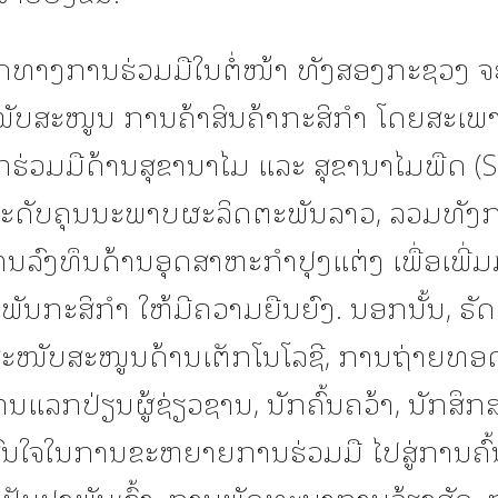
ິດທາງການຮ່ວມມືໃນຕໍ່ໜ້າ ທັງສອງກະຊວງ ຈະສ
ະໜັບສະໜູນ ການຄ້າສິນຄ້າກະສິກຳ ໂດຍສະເພ
ກຮ່ວມມືດ້ານສຸຂານາໄມ ແລະ ສຸຂານາໄມພືດ (S
ກລະດັບຄຸນນະພາບຜະລິດຕະພັນລາວ, ລວມທັງ
ການລົງທຶນດ້ານອຸດສາຫະກຳປຸງແຕ່ງ ເພື່ອເພີ່ມ
ັນກະສິກຳ ໃຫ້ມີຄວາມຍືນຍົງ. ນອກນັ້ນ, ຣັດ
ະໜັບສະໜູນດ້ານເຕັກໂນໂລຊີ, ການຖ່າຍທ
ການແລກປ່ຽນຜູ້ຊ່ຽວຊານ, ນັກຄົ້ນຄວ້າ, ນັກສຶ
ົນໃຈໃນການຂະຫຍາຍການຮ່ວມມື ໄປສູ່ການຄົ້