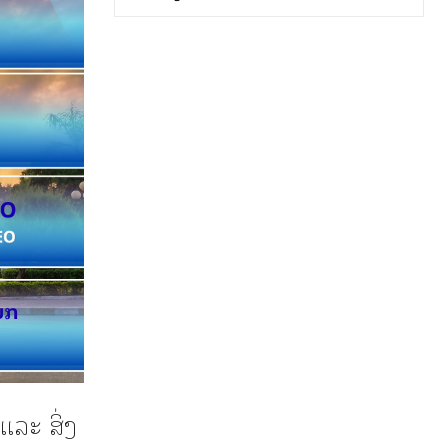
ລະ ສິ່ງ