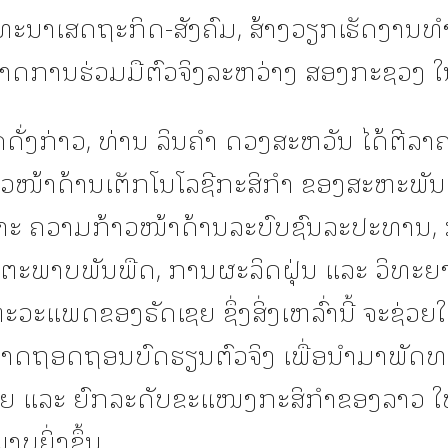
ະນາເສດຖະກິດ-ສັງຄົມ, ສ້າງວຽກເຮັດງານທ
ກາດການຮ່ວມມືຕົວຈິງລະຫວ່າງ ສອງກະຊວງ ໃນ
ັ່ງກ່າວ, ທ່ານ ລິນຄຳ ດວງສະຫວັນ ໄດ້ຕີລາຄາ
ວໜ້າດ້ານເຕັກໂນໂລຊີກະສິກຳ ຂອງສະຫະພັນ
ະ ຄວາມກ້າວໜ້າດ້ານລະບົບຊົນລະປະທານ, 
ດຕະພາບພັນພືດ, ການຜະລິດຝຸ່ນ ແລະ ວິທະ
ວະແພດຂອງຣັດເຊຍ ຊຶ່ງສິ່ງເຫລົ່ານີ້ ຈະຊ່ວຍ
າດຖອດຖອນບົດຮຽນຕົວຈິງ ເພື່ອນຳມາພັດ
ຍ ແລະ ຍົກລະດັບຂະແໜງກະສິກຳຂອງລາວ ໃຫ
າບຍິ່ງຂຶ້ນ.