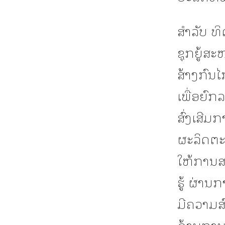
ສຳລັບ ທ
ຊຸກຍູ້ສ
ສ້າງກົນໄ
ເພື່ອຍົ
ສົ່ງເສີມ
ຜະລິດຕະພ
ໃຫ້ການສ
ຮູ້ ຜ່ານ
ມີຄວາມສ