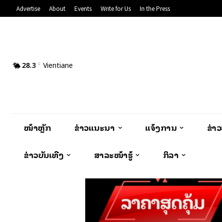
Advertise
About
Events
Write for Us
In the Press
28.3
Vientiane
C
ໜ້າຫຼັກ
ຂ່າວແນະນຳ
ແຈ້ງການ
ຂ່າ
ຂ່າວບັນເທີງ
ສາລະໜ້າຮູ້
ກິລາ