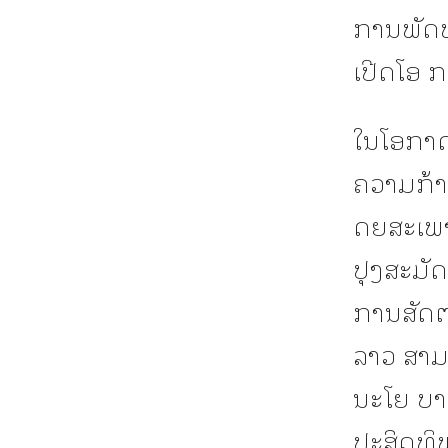
ການພັດທ
ເປີດໂອ 
ໃນໂອກາດດ
ຄວາມກ້າ
ດຍສະເພາ
ປຸງສະມັ
ການສັດຕະ
ລາວ ສາມ
ນະໂຍ ບາ
ປະສິດທິພ