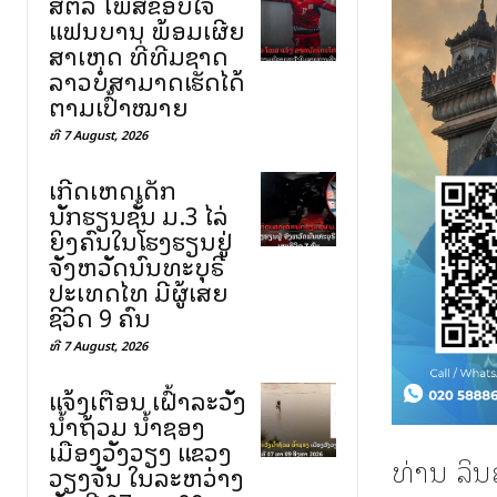
ສຕລ ໂພສຂອບໃຈ
ແຟນບານ ພ້ອມເຜີຍ
ສາເຫດ ທີ່ທີມຊາດ
ລາວບໍ່ສາມາດເຮັດໄດ້
ຕາມເປົ້າໝາຍ
ທີ 7 August, 2026
ເກີດເຫດເດັກ
ນັກຮຽນຊັ້ນ ມ.3 ໄລ່
ຍິງຄົນໃນໂຮງຮຽນຢູ່
ຈັງຫວັດນົນທະບຸຣີ
ປະເທດໄທ ມີຜູ້ເສຍ
ຊີວິດ 9 ຄົນ
ທີ 7 August, 2026
ແຈ້ງເຕືອນ ເຝົ້າລະວັງ
ນ້ຳຖ້ວມ ນ້ຳຊອງ
ເມືອງວັງວຽງ ແຂວງ
ທ່ານ ລິ
ວຽງຈັນ ໃນລະຫວ່າງ