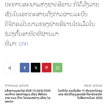
ປະທານສະພາແຫ່ງຊາດອີຣານ ກໍ່ໄດ້ລົງລາຍ
ເຊັນໃນເອກກະສານດັ່ງກ່າວຜ່ານລະບົບ
ດິຈິຕອລໃນນາມຂອງຝ່າຍອີຣານໄປແລ້ວໃນ
ຊ່ວງຕົ້ນອາທິດທີ່ຜ່ານມາ
ທີ່ມາ:
cnn
Previous article
Next article
ແຈ້ງການມອດໄຟ ວັນທີ 19,20/6/2026
ໂຣນັນໂດ ປະເດີມຝືດ !!! ທີມຊາດໂປຣຕຸ
ເຂດບ້ານ ໂສກປ່າຫຼວງ ເມືອງ ສີສັດຕະ
ເກສ ເຮັດໄດ້ພຽງສະເໝີ ດີອາຣ໌ຄອງໂກ
ນາກ ແລະ ບ້ານ ໂນນສະຫວ່າງ ເມືອງ ໄຊ
ໃນສຶກບານໂລກ 2026
ເສດຖາ