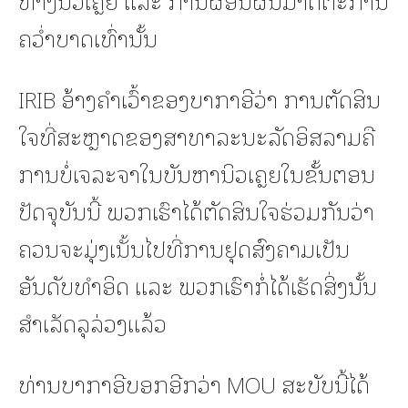
ຄວ່ຳບາດເທົ່ານັ້ນ
IRIB ອ້າງຄຳເວົ້າຂອງບາກາອີວ່າ ການຕັດສິນ
ໃຈທີ່ສະຫຼາດຂອງສາທາລະນະລັດອິສລາມຄື
ການບໍ່ເຈລະຈາໃນບັນຫານິວເຄຼຍໃນຂັ້ນຕອນ
ປັດຈຸບັນນີ້ ພວກເຮົາໄດ້ຕັດສິນໃຈຮ່ວມກັນວ່າ
ຄວນຈະມຸ່ງເນັ້ນໄປທີ່ການຢຸດສົງຄາມເປັນ
ອັນດັບທຳອິດ ແລະ ພວກເຮົາກໍ່ໄດ້ເຮັດສິ່ງນັ້ນ
ສຳເລັດລຸລ່ວງແລ້ວ
ທ່ານບາກາອີບອກອີກວ່າ MOU ສະບັບນີ້ໄດ້