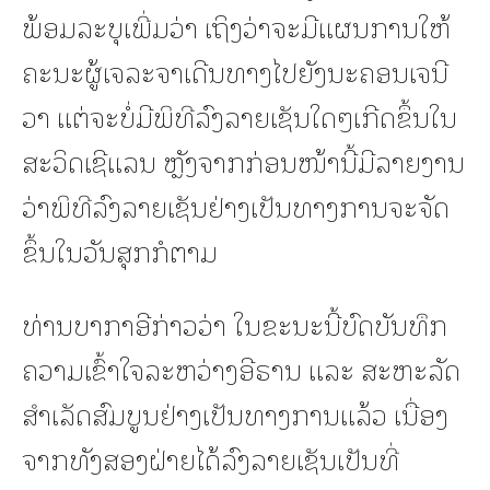
ພ້ອມລະບຸເພີ່ມວ່າ ເຖິງວ່າຈະມີແຜນການໃຫ້
ຄະນະຜູ້ເຈລະຈາເດີນທາງໄປຍັງນະຄອນເຈນີ
ວາ ແຕ່ຈະບໍ່ມີພິທີລົງລາຍເຊັນໃດໆເກີດຂຶ້ນໃນ
ສະວິດເຊີແລນ ຫຼັງຈາກກ່ອນໜ້ານີ້ມີລາຍງານ
ວ່າພິທີລົງລາຍເຊັນຢ່າງເປັນທາງການຈະຈັດ
ຂຶ້ນໃນວັນສຸກກໍຕາມ
ທ່ານບາກາອີກ່າວວ່າ ໃນຂະນະນີ້ບົດບັນທຶກ
ຄວາມເຂົ້າໃຈລະຫວ່າງອີຣານ ແລະ ສະຫະລັດ
ສຳເລັດສົມບູນຢ່າງເປັນທາງການແລ້ວ ເນື່ອງ
ຈາກທັງສອງຝ່າຍໄດ້ລົງລາຍເຊັນເປັນທີ່