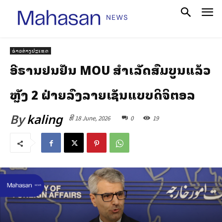
ຂ່າວຕ່າງປະເທດ
ອີຣານຢືນຢັນ MOU ສຳເລັດສົມບູນແລ້ວ
ຫຼັງ 2 ຝ່າຍລົງລາຍເຊັນແບບດິຈິຕອລ
By
kaling
ທີ 18 June, 2026
0
19