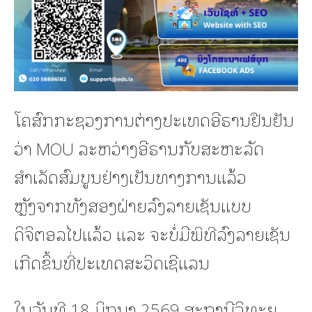
ໂຄສົກກະຊວງການຕ່າງປະເທດອີຣານຢືນຢັນ
ວ່າ MOU ລະຫວ່າງອີຣານກັບສະຫະລັດ
ສຳເລັດສົມບູນຢ່າງເປັນທາງການແລ້ວ
ຫຼັງຈາກທັງສອງຝ່າຍລົງລາຍເຊັນແບບ
ດິຈິຕອລໄປແລ້ວ ແລະ ຈະບໍ່ມີພິທີລົງລາຍເຊັນ
ເກີດຂຶ້ນທີ່ປະເທດສະວິດເຊີແລນ
ໃນວັນທີ 18 ມິຖຸນາ 2569 ສະຖານີວິທະຍຸ