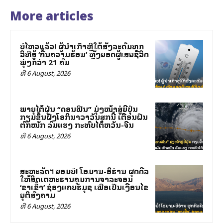
More articles
ບໍ່ໄຫວແລ້ວ! ຜູ້ນຳເກົາຫຼີໃຕ້ສັ່ງລະດົມທຸກ
ວິທີສູ້ ‘ຄື້ນຄວາມຮ້ອນ’ ຫຼັງຍອດຜູ້ເສຍຊີວິດ
ພຸ່ງກວ່າ 21 ຄົນ
ທີ 6 August, 2026
ພາຍຸໄຕ້ຝຸ່ນ “ດອນຟິນ” ມຸ່ງໜ້າສູ່ຍີ່ປຸ່ນ
ກຽມຂຶ້ນຝັ່ງໂອກິນາວາວັນສຸກນີ້ ເຕືອນຝົນ
ຕົກໜັກ ລົມແຮງ ກະທົບໄຕ້ຫວັນ-ຈີນ
ທີ 6 August, 2026
ສະຫະລັດฯ ຍອມບໍ່! ໂອມານ-ອິຮ່ານ ຜຸດດີລ
ໃຫ້ສິດເຕຫະຣານຄຸມການຈາລະຈອນ
‘ຂາເຂົ້າ’ ຊ່ອງແຄບຮໍມຸຊ ເພື່ອເປັນເງື່ອນໄຂ
ຍຸຕິສົງຄາມ
ທີ 6 August, 2026