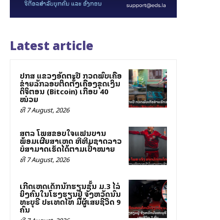
Latest article
ປກສ ແຂວງອັດຕະປື ກວດພົບເຄືອ
ຂ່າຍລັກລອບຕິດຕັ້ງເຄື່ອງຂຸດເງິນ
ດິຈິຕອນ (Bitcoin) ເກືອບ 40
ໝ່ວຍ
ທີ 7 August, 2026
ສຕລ ໂພສຂອບໃຈແຟນບານ
ພ້ອມເຜີຍສາເຫດ ທີ່ທີມຊາດລາວ
ບໍ່ສາມາດເຮັດໄດ້ຕາມເປົ້າໝາຍ
ທີ 7 August, 2026
ເກີດເຫດເດັກນັກຮຽນຊັ້ນ ມ.3 ໄລ່
ຍິງຄົນໃນໂຮງຮຽນຢູ່ ຈັງຫວັດນົນ
ທະບຸຣີ ປະເທດໄທ ມີຜູ້ເສຍຊີວິດ 9
ຄົນ