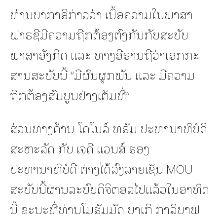
ທ່ານບາກາອີກ່າວວ່າ ເນື້ອຄວາມໃນພາສາ
ຟາຣຊີມີຄວາມຖືກຕ້ອງຕົງກັນກັບສະບັບ
ພາສາອັງກິດ ແລະ ທາງອີຣານຖືວ່າເອກກະ
ສານສະບັບນີ້ “ມີຜົນຜູກພັນ ແລະ ມີຄວາມ
ຖືກຕ້ອງສົມບູນຢ່າງເຕັມທີ່”
ສ່ວນທາງດ້ານ ໂດໂນລ໌ ທຣັມ ປະທານາທິບໍດີ
ສະຫະລັດ ກັບ ເຈດີ ແວນສ໌ ຮອງ
ປະທານາທິບໍດີ ຕ່າງໄດ້ລົງລາຍເຊັນ MOU
ສະບັບນີ້ຜ່ານລະບົບດິຈິຕອລໄປແລ້ວໃນອາທິດ
ນີ້ ຂະນະທີ່ທ່ານໂມຮັມມັດ ບາເກີ ກາລິບາຟ