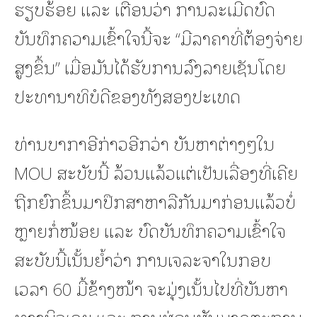
ຮຽບຮ້ອຍ ແລະ ເຕືອນວ່າ ການລະເມີດບົດ
ບັນທຶກຄວາມເຂົ້າໃຈນີ້ຈະ “ມີລາຄາທີ່ຕ້ອງຈ່າຍ
ສູງຂຶ້ນ” ເມື່ອມັນໄດ້ຮັບການລົງລາຍເຊັນໂດຍ
ປະທານາທິບໍດີຂອງທັງສອງປະເທດ
ທ່ານບາກາອີກ່າວອີກວ່າ ບັນຫາຕ່າງໆໃນ
MOU ສະບັບນີ້ ລ້ວນແລ້ວແຕ່ເປັນເລື່ອງທີ່ເຄີຍ
ຖືກຍົກຂຶ້ນມາປຶກສາຫາລືກັນມາກ່ອນແລ້ວບໍ່
ຫຼາຍກໍ່ໜ້ອຍ ແລະ ບົດບັນທຶກຄວາມເຂົ້າໃຈ
ສະບັບນີ້ເນັ້ນຍ້ຳວ່າ ການເຈລະຈາໃນກອບ
ເວລາ 60 ມື້ຂ້າງໜ້າ ຈະມຸ່ງເນັ້ນໄປທີ່ບັນຫາ
ທາງນິວເຄຼຍ ແລະ ການຜ່ອນຜັນມາດຕະການ