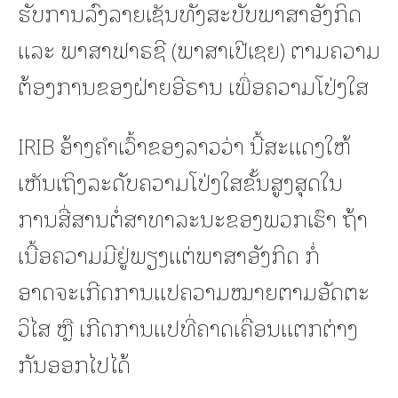
ຮັບການລົງລາຍເຊັນທັງສະບັບພາສາອັງກິດ
ແລະ ພາສາຟາຣຊີ (ພາສາເປີເຊຍ) ຕາມຄວາມ
ຕ້ອງການຂອງຝ່າຍອີຣານ ເພື່ອຄວາມໂປ່ງໃສ
IRIB ອ້າງຄຳເວົ້າຂອງລາວວ່າ ນີ້ສະແດງໃຫ້
ເຫັນເຖິງລະດັບຄວາມໂປ່ງໃສຂັ້ນສູງສຸດໃນ
ການສື່ສານຕໍ່ສາທາລະນະຂອງພວກເຮົາ ຖ້າ
ເນື້ອຄວາມມີຢູ່ພຽງແຕ່ພາສາອັງກິດ ກໍ່
ອາດຈະເກີດການແປຄວາມໝາຍຕາມອັດຕະ
ວິໄສ ຫຼື ເກີດການແປທີ່ຄາດເຄື່ອນແຕກຕ່າງ
ກັນອອກໄປໄດ້