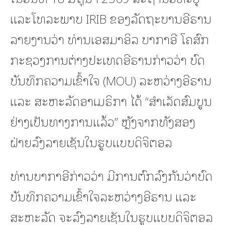
ແລະໂທລະພາບ IRIB ຂອງລັດຖະບານອີຣານ
ລາຍງານວ່າ ທ່ານເອສມາອິລ ບາກາອີ ໂຄສົກ
ກະຊວງການຕ່າງປະເທດອີຣານກ່າວວ່າ ບົດ
ບັນທຶກຄວາມເຂົ້າໃຈ (MOU) ລະຫວ່າງອີຣານ
ແລະ ສະຫະລັດອາເມຣິກາ ໄດ້ “ສຳເລັດສົມບູນ
ຢ່າງເປັນທາງການແລ້ວ” ຫຼັງຈາກທັງສອງ
ຝ່າຍລົງລາຍເຊັນໃນຮູບແບບດິຈິຕອລ
ທ່ານບາກາອີກ່າວວ່າ ມີການຕົກລົງກັນວ່າບົດ
ບັນທຶກຄວາມເຂົ້າໃຈລະຫວ່າງອີຣານ ແລະ
ສະຫະລັດ ຈະລົງລາຍເຊັນໃນຮູບແບບດິຈິຕອລ