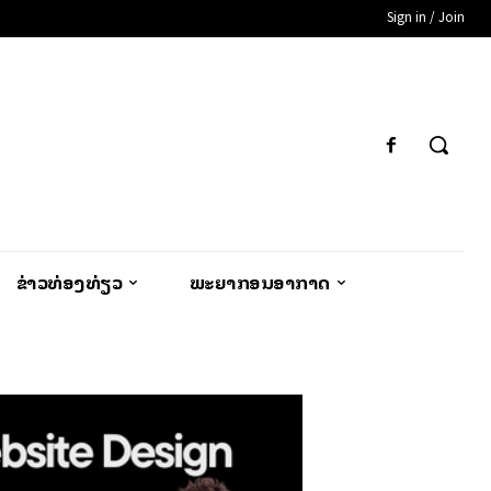
Sign in / Join
ຂ່າວທ່ອງທ່ຽວ
ພະຍາກອນອາກາດ