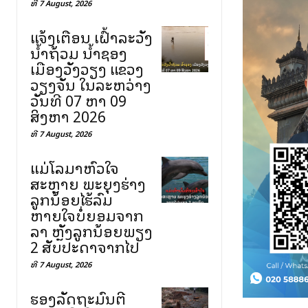
ທີ 7 August, 2026
ແຈ້ງເຕືອນ ເຝົ້າລະວັງ
ນ້ຳຖ້ວມ ນ້ຳຊອງ
ເມືອງວັງວຽງ ແຂວງ
ວຽງຈັນ ໃນລະຫວ່າງ
ວັນທີ 07 ຫາ 09
ສິງຫາ 2026
ທີ 7 August, 2026
ແມ່ໂລມາຫົວໃຈ
ສະຫຼາຍ ພະຍຸງຮ່າງ
ລູກນ້ອຍໄຮ້ລົມ
ຫາຍໃຈບໍ່ຍອມຈາກ
ລາ ຫຼັງລູກນ້ອຍພຽງ
2 ສັບປະດາຈາກໄປ
ທີ 7 August, 2026
ຮອງລັດຖະມົນຕີ