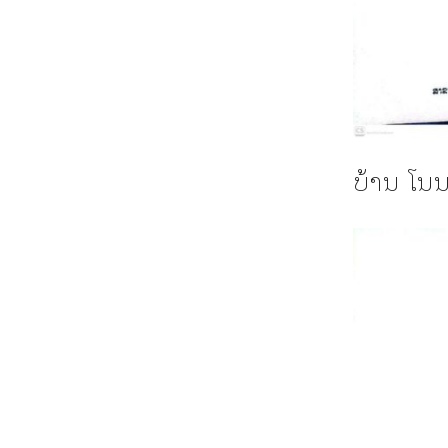
ບ້ານ ໂນ