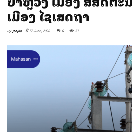
ປ່າຫຼວງ ເມືອງ ສີສັດຕ
ເມືອງ ໄຊເສດຖາ
By
Jenjila
ທີ 17 June, 2026
0
51