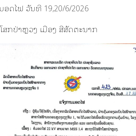
ມອດໄຟ ວັນທີ 19,20/6/2026
ໂສກປ່າຫຼວງ ເມືອງ ສີສັດຕະນາກ