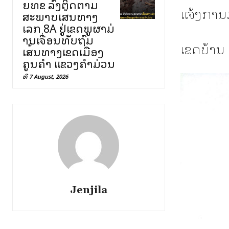
ຍທຂ ລົງຕິດຕາມ
ແຈ້ງການ
ສະພາບເສັ້ນທາງ
ເລກ 8A ຢູ່ເຂດພູຜາມ່
ານເຈື່ອນທັບຖົມ
ເຂດບ້ານ 
ເສັ້ນທາງເຂດເມືອງ
ຄູນຄໍາ ແຂວງຄໍາມ່ວນ
ທີ 7 August, 2026
Jenjila