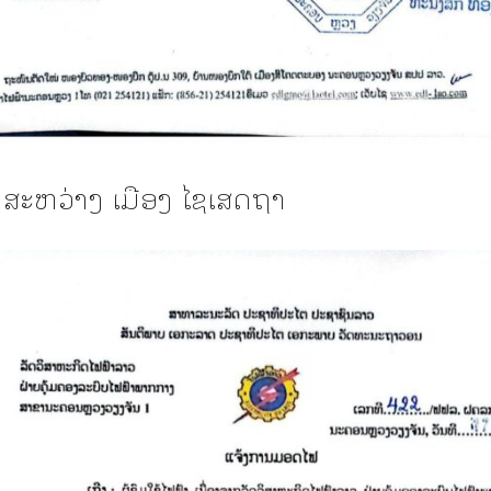
ນສະຫວ່າງ ເມືອງ ໄຊເສດຖາ