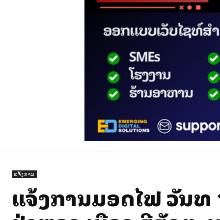
ແຈ້ງການ
ແຈ້ງການມອດໄຟ ວັນທີ 