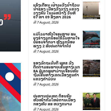
ແຈ້ງເຕືອນ ເຝົ້າລະວັງນ້ຳຖ້ວມ
ນ້ຳຊອງ ເມືອງວັງວຽງ ແຂວງ
ວຽງຈັນ ໃນລະຫວ່າງ ວັນທີ
07 ຫາ 09 ສິງຫາ 2026
ທີ 7 August, 2026
ແມ່ໂລມາຫົວໃຈສະຫຼາຍ ພະ
ຍຸງຮ່າງລູກນ້ອຍໄຮ້ລົມຫາຍໃຈ
ບໍ່ຍອມຈາກລາ ຫຼັງລູກນ້ອຍ
ພຽງ 2 ສັບປະດາຈາກໄປ
ທີ 7 August, 2026
ຮອງລັດຖະມົນຕີ ຍທຂ ລົງ
ຕິດຕາມສະພາບເສັ້ນທາງເລກ
8A ຢູ່ເຂດພູຜາມ່ານເຈື່ອນທັບ
ຖົມເສັ້ນທາງເຂດເມືອງຄູນຄໍາ
ແຂວງຄໍາມ່ວນ
ທີ 7 August, 2026
ປະທານປະເທດ ຕ້ອນຮັບ
ຫົວໜ້າກົມໃຫຍ່ການເມືອງ
ກອງທັບ ສສ ຫວຽດນາມ
ທີ 7 August, 2026