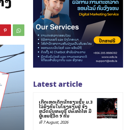
າງ
Latest article
ເກີດເຫດເດັກນັກຮຽນຊັ້ນ ມ.3
ໄລ່ຍິງຄົນໃນໂຮງຮຽນຢູ່ ຈັງ
ຫວັດນົນທະບຸຣີ ປະເທດໄທ ມີ
ຜູ້ເສຍຊີວິດ 9 ຄົນ
ທີ 7 August, 2026