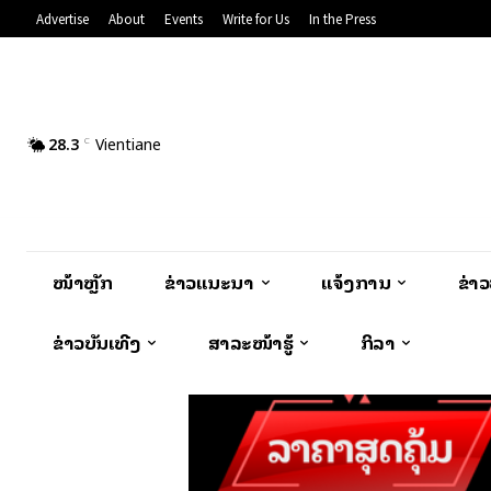
Advertise
About
Events
Write for Us
In the Press
28.3
Vientiane
C
ໜ້າຫຼັກ
ຂ່າວແນະນຳ
ແຈ້ງການ
ຂ່າ
ຂ່າວບັນເທີງ
ສາລະໜ້າຮູ້
ກິລາ