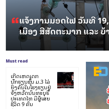
Must read
ເກີດເຫດເດັກ
ນັກຮຽນຊັ້ນ ມ.3 ໄລ່
ຍິງຄົນໃນໂຮງຮຽນຢູ່
ຈັງຫວັດນົນທະບຸຣີ
ປະເທດໄທ ມີຜູ້ເສຍ
ຊີວິດ 9 ຄົນ