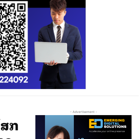
- Advertisement -
ໂສກ