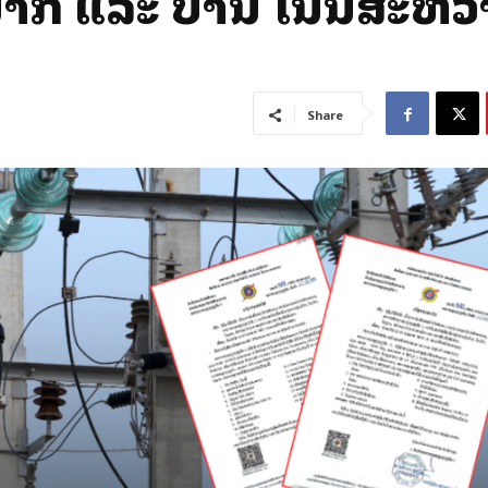
ະນາກ ແລະ ບ້ານ ໂນນສະຫວ່
Share