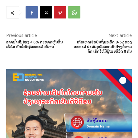
Previous article
Next article
ລາຄານ້ຳມັນຮ່ວງ 4.8% ຕະຫຼາດຫຸ້ນຂຶ້ນ
ເກີດເຫດເຮືອບິນຖິ້ມລະເບີດ B-52 ຂອງ
ທົ່ວໂລກ ຮັບຂໍ້ຕົກລົງສະຫະລັດ-ອີຣ່ານ
ສະຫະລັດ ປະສົບອຸບັດເຫດຕົກຢ່າງບໍ່ຄາດ
ຄິດ ເຮັດໃຫ້ມີຜູ້ເສຍຊີວິດ 8 ຄົນ