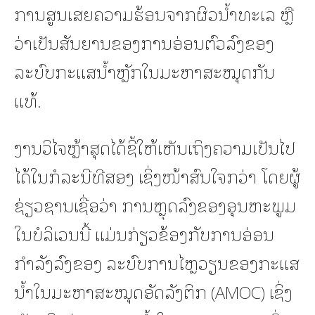
ການສູນເສຍຄວາມຮ້ອນຈາກຜິວນ້ຳທະເລ ຫຼື
ວ່າເປັນສັນຍານຂອງການອ່ອນຕົວລົງຂອງ
ລະບົບກະແສນ້ຳຫຼັກໃນມະຫາສະໝຸດກັນ
ແທ້.
ງານວິໄຈຫຼ້າສຸດໄດ້ຊີ້ໃຫ້ເຫັນເຖິງຄວາມເປັນໄປ
ໄດ້ໃນກໍລະນີທີສອງ ເຊິ່ງໜ້າສົນໃຈກວ່າ ໂດຍຜູ້
ຊ່ຽວຊານເຊື່ອວ່າ ການຫຼຸດລົງຂອງອຸນຫະພູມ
ໃນບໍລິເວນນີ້ ແມ່ນກ່ຽວຂ້ອງກັບການອ່ອນ
ກຳລັງລົງຂອງ ລະບົບການໄຫຼວຽນຂອງກະແສ
ນ້ຳໃນມະຫາສະໝຸດອັດລັງຕິກ (AMOC) ເຊິ່ງ