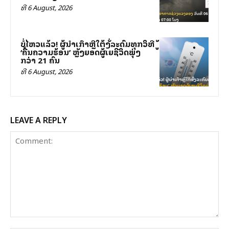
ທີ 6 August, 2026
ບໍ່ໄຫວແລ້ວ! ຜູ້ນຳເກົາຫຼີໃຕ້ສັ່ງລະດົມທຸກວິທີສູ້
‘ຄື້ນຄວາມຮ້ອນ’ ຫຼັງຍອດຜູ້ເສຍຊີວິດພຸ່ງ
ກວ່າ 21 ຄົນ
ທີ 6 August, 2026
LEAVE A REPLY
Comment: