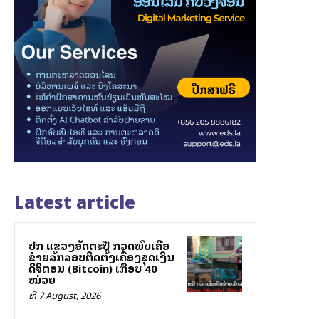
Latest article
ປກສ ແຂວງອັດຕະປື ກວດພົບເຄືອ
ຂ່າຍລັກລອບຕິດຕັ້ງເຄື່ອງຂຸດເງິນ
ດິຈິຕອນ (Bitcoin) ເກືອບ 40
ໝ່ວຍ
ທີ 7 August, 2026