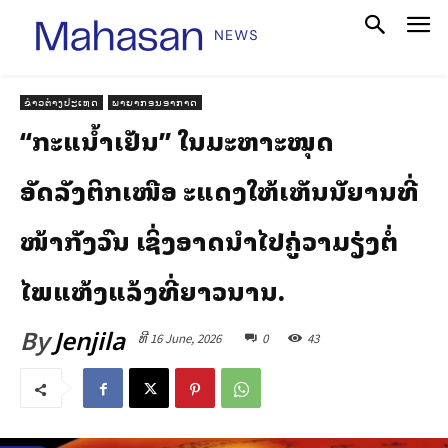
ຂ່າວຕ່າງປະເທດ
ພາຍາກອນອາກາດ
“ກະແສນ້ຳເຢັນ” ໃນມະຫາສະໝຸດ
ອັດລັງຕິກເໜືອ ສະແດງໃຫ້ເຫັນສັນຍານທີ່
ໜ້າກັງວົນ ເຊິ່ງອາດນຳໄປສູ່ຄວາມສ່ຽງຕໍ່
ໄພແຫ້ງແລ້ງທີ່ຍາວນານ.
By
Jenjila
ທີ 16 June, 2026
0
43