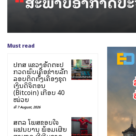
Must read
ປກສ ແຂວງອັດຕະປື
ກວດພົບເຄືອຂ່າຍລັກ
ລອບຕິດຕັ້ງເຄື່ອງຂຸດ
ເງິນດິຈິຕອນ
(Bitcoin) ເກືອບ 40
ໝ່ວຍ
ທີ 7 August, 2026
ສຕລ ໂພສຂອບໃຈ
ແຟນບານ ພ້ອມເຜີຍ
ສາເຫດ ທີ່ທີມຊາດ