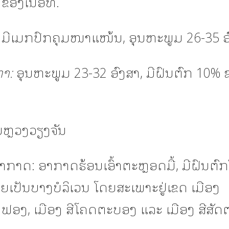
ອງເນື້ອທີ່.
ມີເມກປົກຄຸມໜາແໜ້ນ, ອຸນຫະພູມ 26-35 ອ
ທາ:
ອຸນຫະພູມ 23-32 ອົງສາ, ມີຝົນຕົກ 10% ຂ
ຫຼວງວຽງຈັນ
ກາດ: ອາກາດຮ້ອນເອົ້າຕະຫຼອດມື້, ມີຝົນຕົ
ຍເປັນບາງບໍລິເວນ ໂດຍສະເພາະຢູ່ເຂດ ເມືອງ
ອງ, ເມືອງ ສີໂຄດຕະບອງ ແລະ ເມືອງ ສີສັດ