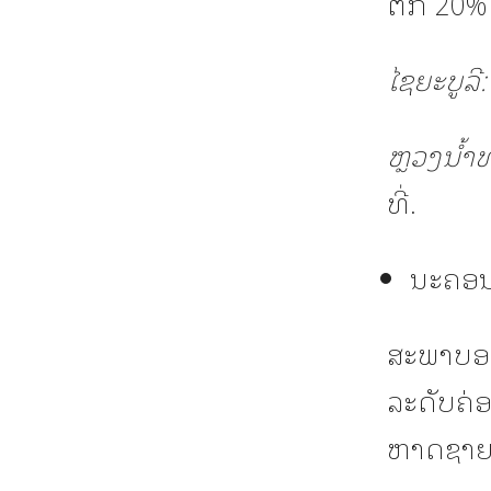
ຕົກ 20% ຂ
ໄຊຍະບູລີ:
ຫຼວງນ້ຳ
ທີ່.
ນະຄອນ
ສະພາບອາ
ລະດັບຄ່ອ
ຫາດຊາຍຟ