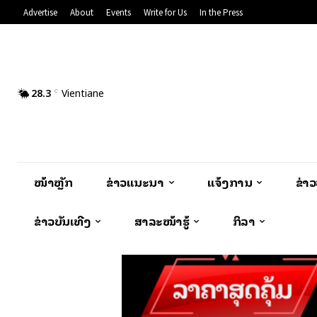
Advertise
About
Events
Write for Us
In the Press
28.3
Vientiane
C
ໜ້າຫຼັກ
ຂ່າວແນະນຳ
ແຈ້ງການ
ຂ່າ
ຂ່າວບັນເທີງ
ສາລະໜ້າຮູ້
ກິລາ