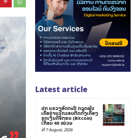
Latest article
ປກສ ແຂວງອັດຕະປື ກວດພົບ
ເຄືອຂ່າຍລັກລອບຕິດຕັ້ງເຄື່ອງ
ຂຸດເງິນດິຈິຕອນ (Bitcoin)
ເກືອບ 40 ໝ່ວຍ
ທີ 7 August, 2026