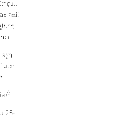
ົກຄຸມ.
ແລະ ຈະມີ
ູ່ບາງ
ພາກ.
, ຊຽງ
ມີເມກ
າ.
ອທີ່.
ມ 25-