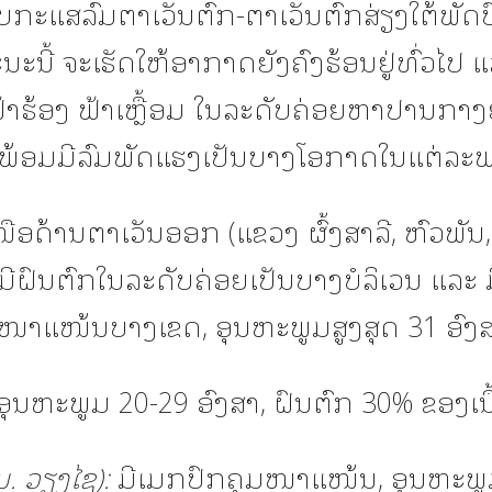
ບກະແສລົມຕາເວັນຕົກ-ຕາເວັນຕົກສ່ຽງໃຕ້ພັດປ
ສະນະນີ້ ຈະເຮັດໃຫ້ອາກາດຍັງຄົງຮ້ອນຢູ່ທົ່ວໄປ 
້າຮ້ອງ ຟ້າເຫຼື້ອມ ໃນລະດັບຄ່ອຍຫາປານກາງຢ
ນ ພ້ອມມີລົມພັດແຮງເປັນບາງໂອກາດໃນແຕ່ລະ
ອດ້ານຕາເວັນອອກ (ແຂວງ ຜົ້ງສາລີ, ຫົວພັນ
ມີຝົນຕົກໃນລະດັບຄ່ອຍເປັນບາງບໍລິເວນ ແລະ 
ໜາແໜ້ນບາງເຂດ, ອຸນຫະພູມສູງສຸດ 31 ອົງສ
ຸນຫະພູມ 20-29 ອົງສາ, ຝົນຕົກ 30% ຂອງເນື້
ມ. ວຽງໄຊ):
ມີເມກປົກຄຸມໜາແໜ້ນ, ອຸນຫະພູ