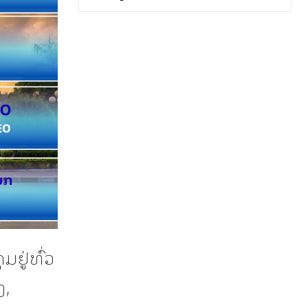
ຢູ່ທົ່ວ
,