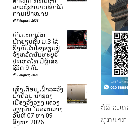
ລາວບໍ່ສາມາດເຮັດໄດ້
ຕາມເປົ້າໝາຍ
ທີ 7 August, 2026
ເກີດເຫດເດັກ
ນັກຮຽນຊັ້ນ ມ.3 ໄລ່
ຍິງຄົນໃນໂຮງຮຽນຢູ່
ຈັງຫວັດນົນທະບຸຣີ
ປະເທດໄທ ມີຜູ້ເສຍ
ຊີວິດ 9 ຄົນ
ທີ 7 August, 2026
ແຈ້ງເຕືອນ ເຝົ້າລະວັງ
ນ້ຳຖ້ວມ ນ້ຳຊອງ
ເມືອງວັງວຽງ ແຂວງ
ບໍລິເວນຄ
ວຽງຈັນ ໃນລະຫວ່າງ
ວັນທີ 07 ຫາ 09
ທຸກພາກ
ສິງຫາ 2026