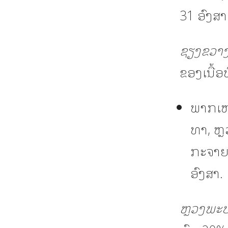
31 ອົງສາ
ຊຽງຂວາງ
ຂອງເນື້ອທີ
ພາກເໜື
ທາ, ຫຼ
ກະຈາຍໃ
ອົງສາ.
ຫຼວງພະບ