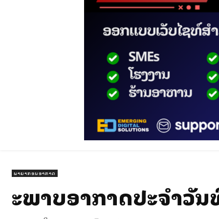
ພາຍາກອນອາກາດ
ສະພາບອາກາດປະຈໍາວັນທີ