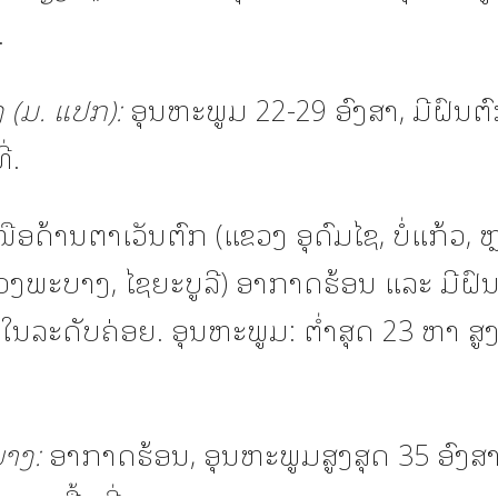
.
 (ມ. ແປກ):
ອຸນຫະພູມ 22-29 ອົງສາ, ມີຝົນຕ
່.
ອດ້ານຕາເວັນຕົກ (ແຂວງ ອຸດົມໄຊ, ບໍ່ແກ້ວ, ຫ
ວງພະບາງ, ໄຊຍະບູລີ) ອາກາດຮ້ອນ ແລະ ມີຝົ
ນລະດັບຄ່ອຍ. ອຸນຫະພູມ: ຕ່ຳສຸດ 23 ຫາ ສູງ
າງ:
ອາກາດຮ້ອນ, ອຸນຫະພູມສູງສຸດ 35 ອົງສາ,