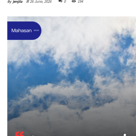
By
Jenjila
ທີ 26 June, 2026
0
194