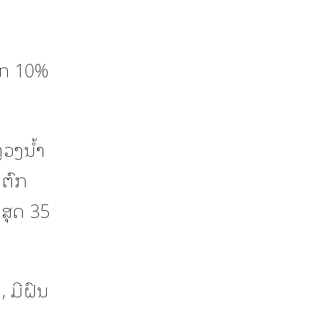
ົກ 10%
ຼວງນ້ຳ
ນຕົກ
ສຸດ 35
 ມີຝົນ