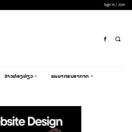
Sign in / Join
ຂ່າວທ່ອງທ່ຽວ
ພະຍາກອນອາກາດ