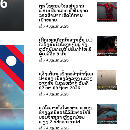
ສຕລ ໂພສຂອບໃຈແຟນບານ
ພ້ອມເຜີຍສາເຫດ ທີ່ທີມຊາດ
ລາວບໍ່ສາມາດເຮັດໄດ້ຕາມ
ເປົ້າໝາຍ
ທີ 7 August, 2026
ເກີດເຫດເດັກນັກຮຽນຊັ້ນ ມ.3
ໄລ່ຍິງຄົນໃນໂຮງຮຽນຢູ່ ຈັງ
ຫວັດນົນທະບຸຣີ ປະເທດໄທ ມີ
ຜູ້ເສຍຊີວິດ 9 ຄົນ
ທີ 7 August, 2026
ແຈ້ງເຕືອນ ເຝົ້າລະວັງນ້ຳຖ້ວມ
ນ້ຳຊອງ ເມືອງວັງວຽງ ແຂວງ
ວຽງຈັນ ໃນລະຫວ່າງ ວັນທີ
07 ຫາ 09 ສິງຫາ 2026
ທີ 7 August, 2026
ແມ່ໂລມາຫົວໃຈສະຫຼາຍ ພະຍຸງ
ຮ່າງລູກນ້ອຍໄຮ້ລົມຫາຍໃຈບໍ່
ຍອມຈາກລາ ຫຼັງລູກນ້ອຍ
ພຽງ 2 ສັບປະດາຈາກໄປ
ທີ 7 August, 2026