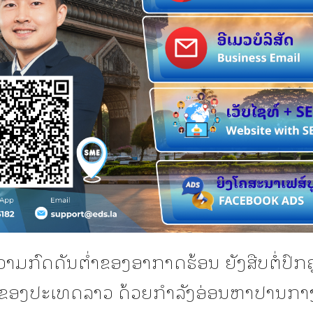
ວາມກົດດັນຕ່ຳຂອງອາກາດຮ້ອນ ຍັງສືບຕໍ່ປົກຄຸມ
ຂອງປະເທດລາວ ດ້ວຍກຳລັງອ່ອນຫາປານກາງ