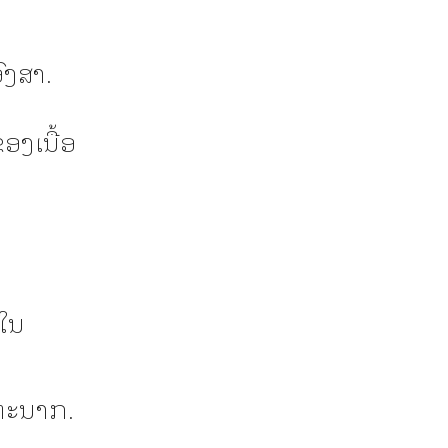
ົງສາ.
ອງເນື້ອ
ກໃນ
ຕະນາກ.