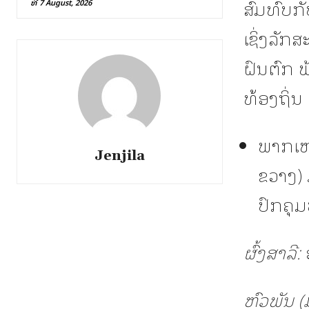
ສົມທົບກັ
ທີ 7 August, 2026
ເຊິ່ງລັກ
ຝົນຕົກ ຟ
ທ້ອງຖິ່
ພາກເໜື
Jenjila
ຂວາງ) 
ປົກຄຸມ
ຜົ້ງສາລີ:
ອ
ຫົວພັນ (