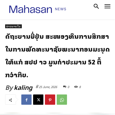
ຂ່າວພາຍໃນ
ລັດຖະບານຍີ່ປຸ່ນ ສະໜອງທຶນການສຶກສາ
ໃນການພັດທະນາຊັບພະນາກອນມະນຸດ
ໃຫ້ແກ່ ສປປ ລາວ ມູນຄ່າປະມານ 52 ຕຶ້
ກວ່າກີບ.
By
kaling
ທີ 25 June, 2026
0
8