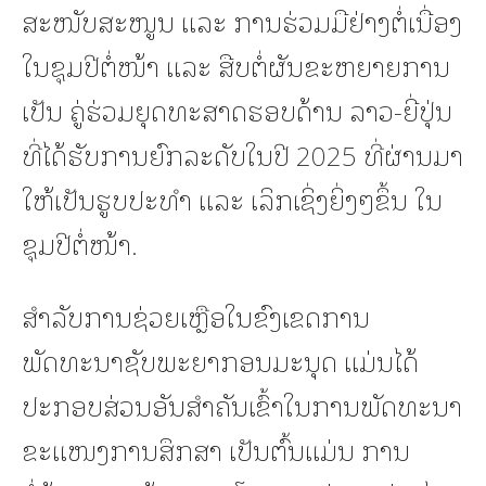
ສະໜັບສະໜູນ ແລະ ການຮ່ວມມືຢ່າງຕໍ່ເນື່ອງ
ໃນຊຸມປີຕໍ່ໜ້າ ແລະ ສືບຕໍ່ຜັນຂະຫຍາຍການ
ເປັນ ຄູ່ຮ່ວມຍຸດທະສາດຮອບດ້ານ ລາວ-ຍີ່ປຸ່ນ
ທີ່ໄດ້ຮັບການຍົກລະດັບໃນປີ 2025 ທີ່ຜ່ານມາ
ໃຫ້ເປັນຮູບປະທໍາ ແລະ ເລິກເຊິ່ງຍິ່ງໆຂຶ້ນ ໃນ
ຊຸມປີຕໍ່ໜ້າ.
ສໍາລັບການຊ່ວຍເຫຼືອໃນຂົງເຂດການ
ພັດທະນາຊັບພະຍາກອນມະນຸດ ແມ່ນໄດ້
ປະກອບສ່ວນອັນສໍາຄັນເຂົ້າໃນການພັດທະນາ
ຂະແໜງການສຶກສາ ເປັນຕົ້ນແມ່ນ ການ