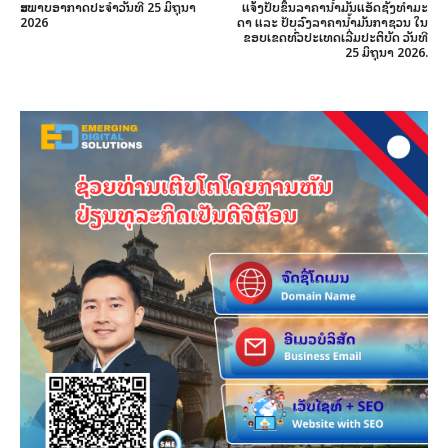
ສະພາບອາກາດປະຈໍາວັນທີ 25 ມິຖຸນາ
ແຈ້ງປັບຂຶ້ນລາ​ຄາ​ນ້ຳ​ມັນ​ແອັດ​ຊັງ​ທຳ​ມະ​
2026
ດາ ແລະ ປັບລົງ​ລາ​ຄາ​ນ້ຳ​ມັນ​ກາ​ຊວນ ​ໃນ​
ຂອບ​ເຂດ​ທົ່ວ​ປະ​ເທດເລີ່ມ​ປະ​ຕິ​ບັດ ວັນ​ທີ
25 ມິຖຸນາ 2026.