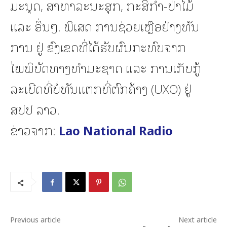
ມະນຸດ, ສາທາລະນະສຸກ, ກະສິກໍາ-ປ່າໄມ້
ແລະ ອື່ນໆ. ພິເສດ ການຊ່ວຍເຫຼືອຢ່າງທັນ
ການ ຢູ່ ຂົງເຂດທີ່ໄດ້ຮັບຜົນກະທົບຈາກ
ໄພພິບັດທາງທໍາມະຊາດ ແລະ ການເກັບກູ້
ລະເບີດທີ່ບໍ່ທັນແຕກທີ່ຕົກຄ້າງ (UXO) ຢູ່
ສປປ ລາວ.
ຂ່າວຈາກ:
Lao National Radio
Previous article
Next article