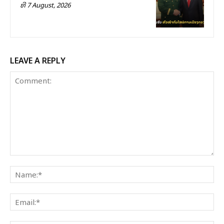
ທີ 7 August, 2026
LEAVE A REPLY
Comment:
Na
Ema