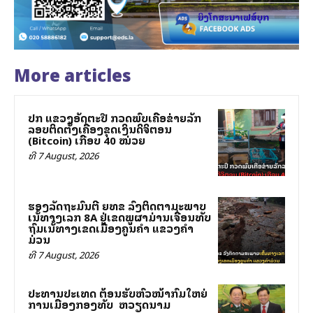
More articles
ປກສ ແຂວງອັດຕະປື ກວດພົບເຄືອຂ່າຍລັກ
ລອບຕິດຕັ້ງເຄື່ອງຂຸດເງິນດິຈິຕອນ
(Bitcoin) ເກືອບ 40 ໝ່ວຍ
ທີ 7 August, 2026
ຮອງລັດຖະມົນຕີ ຍທຂ ລົງຕິດຕາມສະພາບ
ເສັ້ນທາງເລກ 8A ຢູ່ເຂດພູຜາມ່ານເຈື່ອນທັບ
ຖົມເສັ້ນທາງເຂດເມືອງຄູນຄໍາ ແຂວງຄໍາ
ມ່ວນ
ທີ 7 August, 2026
ປະທານປະເທດ ຕ້ອນຮັບຫົວໜ້າກົມໃຫຍ່
ການເມືອງກອງທັບ ສສ ຫວຽດນາມ