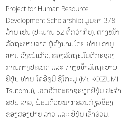
Project for Human Resource
Development Scholarship) ມູນຄ່າ 378
ລ້ານ ເຢນ (ປະມານ 52 ຕື້ກວ່າກີບ), ຕາງໜ້າ
ລັດຖະບານລາວ ຜູ້ລົງນາມໂດຍ ທ່ານ ອານຸ
ພາບ ວົງໜໍ່ແກ້ວ, ຮອງລັດຖະມົນຕີກະຊວງ
ການຕ່າງປະເທດ ແລະ ຕາງໜ້າລັດຖະບານ
ຍີ່ປຸ່ນ ທ່ານ ໂຄອິຊຸມິ ຊຶໂຕະມຸ (Mr. KOIZUMI
Tsutomu), ເອກອັກຄະຣາຊະທູດຍີ່ປຸ່ນ ປະຈໍາ
ສປປ ລາວ, ພ້ອມດ້ວຍພາກສ່ວນກ່ຽວຂ້ອງ
ຂອງສອງຝ່າຍ ລາວ ແລະ ຍີ່ປຸ່ນ ເຂົ້າຮ່ວມ.