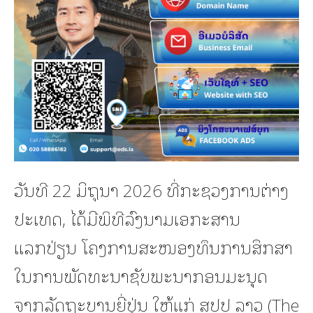
ວັນທີ 22 ມິຖຸນາ 2026 ທີ່ກະຊວງການຕ່າງ
ປະເທດ, ໄດ້ມີພິທີລົງນາມເອກະສານ
ແລກປ່ຽນ ໂຄງການສະໜອງທຶນການສຶກສາ
ໃນການພັດທະນາຊັບພະນາກອນມະນຸດ
ຈາກລັດຖະບານຍີ່ປຸ່ນ ໃຫ້ແກ່ ສປປ ລາວ (The