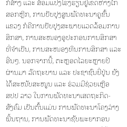
ກໍ່ສ້າງ ແລະ ສ້ອມແປງໂຮງຮຽນຢູ່ເຂດຫ່າງໄກ
ສອກຫຼີກ, ການປັບປຸງສູນພັດທະນາຄູຂັ້ນ
ແຂວງ ກໍຄືການປັບປຸງສະພາບແວດລ້ອມການ
ສຶກສາ, ການສະໜອງອຸປະກອນການສຶກສາ
ທີ່ຈຳເປັນ, ການສະໜອງທຶນການສຶກສາ ແລະ
ອື່ນໆ. ນອກຈາກນີ້, ຕະຫຼອດໄລຍະຫຼາຍປີ
ຜ່ານມາ ​ລັດຖະບານ ແລະ ປະຊາຊົນຍີ່ປຸ່ນ ຍັງ
ໄດ້ສະໜັບສະໜູນ ແລະ ຮ່ວມມືຊ່ວຍເຫຼືອ
ສປປ ລາວ ​ໃນ​ການ​ພັດທະນາ​ເສດຖະກິດ-
ສັງຄົມ​ ເປັນຕົ້ນແມ່ນ ການພັດທະນາໂຄງລ່າງ
ພື້ນຖານ, ການພັດທະນາຊັບພະຍາກອນ