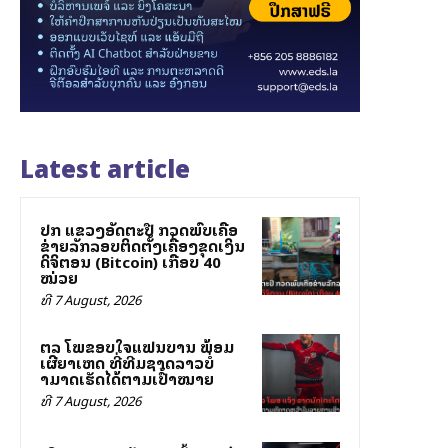
Latest article
ປກສ ແຂວງອັດຕະປື ກວດພົບເຄືອ
ຂ່າຍລັກລອບຕິດຕັ້ງເຄື່ອງຂຸດເງິນ
ດິຈິຕອນ (Bitcoin) ເກືອບ 40
ໝ່ວຍ
ທີ 7 August, 2026
ສຕລ ໂພສຂອບໃຈແຟນບານ ພ້ອມ
ເຜີຍສາເຫດ ທີ່ທີມຊາດລາວບໍ່
ສາມາດເຮັດໄດ້ຕາມເປົ້າໝາຍ
ທີ 7 August, 2026