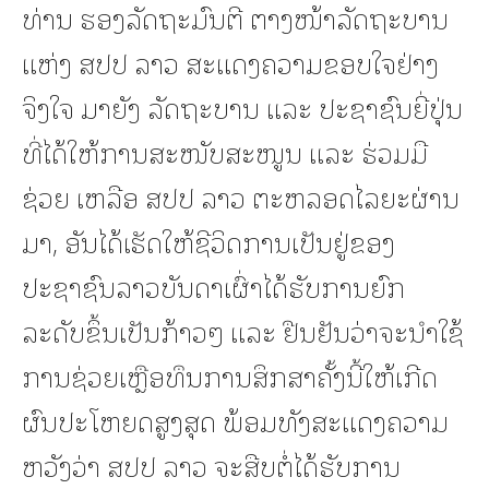
ທ່ານ ຮອງລັດຖະມົນຕີ ຕາງໜ້າລັດຖະບານ
ແຫ່ງ ສປປ ລາວ ສະແດງຄວາມຂອບໃຈຢ່າງ
ຈິງໃຈ ມາຍັງ ລັດຖະບານ ແລະ ປະຊາຊົນຍີ່ປຸ່ນ
ທີ່ໄດ້ໃຫ້ການສະໜັບສະໜູນ ແລະ ຮ່ວມມື
ຊ່ວຍ ເຫລືອ ສປປ ລາວ ຕະຫລອດໄລຍະຜ່ານ
ມາ, ອັນໄດ້ເຮັດໃຫ້ຊີວິດການເປັນຢູ່ຂອງ
ປະຊາຊົນລາວບັນດາເຜົ່າໄດ້ຮັບການຍົກ
ລະດັບຂຶ້ນເປັນກ້າວໆ ແລະ ຢືນຢັນວ່າຈະນໍາໃຊ້
ການຊ່ວຍເຫຼືອທຶນການສຶກສາຄັ້ງນີ້ໃຫ້ເກີດ
ຜົນປະໂຫຍດສູງສຸດ ພ້ອມທັງສະແດງຄວາມ
ຫວັງວ່າ ສປປ ລາວ ຈະສືບຕໍ່ໄດ້ຮັບການ