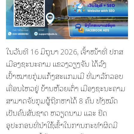
ໃນວັນທີ 16 ມິຖຸນາ 2026, ເຈົ້າໜ້າທີ່ ປກສ
ເມືອງຊະນະຄາມ ແຂວງວຽງຈັນ ໄດ້ລົງ
ເປົ້າໝາຍກຸ່ມແກ້ງສະແກມເມີ ທີ່ມາລັກລອບ
ເຄື່ອນໄຫວຢູ່ ບ້ານຫ້ວຍເຕົ່າ ເມືອງຊະນະຄາມ
ສາມາດຈັບກຸມຜູ້ຖືກຫາໄດ້ 8 ຄົນ ທັງໝົດ
ເປັນຄົນສັນຊາດ ຫວຽດນາມ ແລະ ຢຶດ
ອຸປະກອນທີ່ນຳໃຊ້ເຂົ້າໃນການກະທຳຜິດມີ