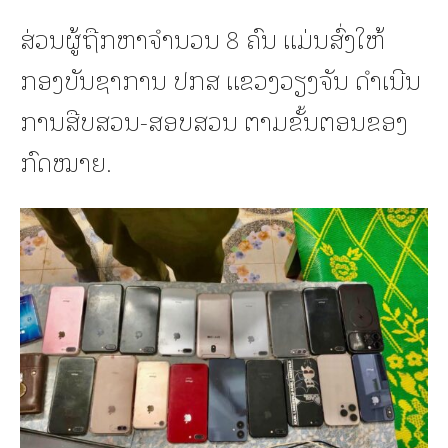
ສ່ວນຜູ້ຖືກຫາຈຳນວນ 8 ຄົນ ແມ່ນສົ່ງໃຫ້
ກອງບັນຊາການ ປກສ ແຂວງວຽງຈັນ ດຳເນີນ
ການສືບສວນ-ສອບສວນ ຕາມຂັ້ນຕອນຂອງ
ກົດໝາຍ.