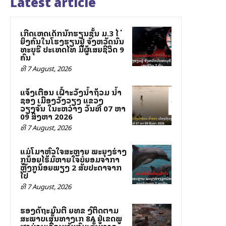
Latest article
ເກີດເຫດເດັກນັກຮຽນຊັ້ນ ມ.3 ໄລ່
ຍິງຄົນໃນໂຮງຮຽນຢູ່ ຈັງຫວັດນົນ
ທະບຸຣີ ປະເທດໄທ ມີຜູ້ເສຍຊີວິດ 9
ຄົນ
ທີ 7 August, 2026
ແຈ້ງເຕືອນ ເຝົ້າລະວັງນ້ຳຖ້ວມ ນ້ຳ
ຊອງ ເມືອງວັງວຽງ ແຂວງ
ວຽງຈັນ ໃນລະຫວ່າງ ວັນທີ 07 ຫາ
09 ສິງຫາ 2026
ທີ 7 August, 2026
ແມ່ໂລມາຫົວໃຈສະຫຼາຍ ພະຍຸງຮ່າງ
ລູກນ້ອຍໄຮ້ລົມຫາຍໃຈບໍ່ຍອມຈາກລາ
ຫຼັງລູກນ້ອຍພຽງ 2 ສັບປະດາຈາກ
ໄປ
ທີ 7 August, 2026
ຮອງລັດຖະມົນຕີ ຍທຂ ລົງຕິດຕາມ
ສະພາບເສັ້ນທາງເລກ 8A ຢູ່ເຂດພູ