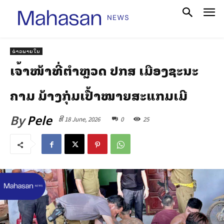
ຂ່າວພາຍໃນ
ເຈົ້າໜ້າທີ່ຕຳຫຼວດ ປກສ ເມືອງຊະນະ
ຄາມ ມ້າງກຸ່ມເປົ້າໝາຍສະແກມເມີ
By
Pele
ທີ 18 June, 2026
0
25