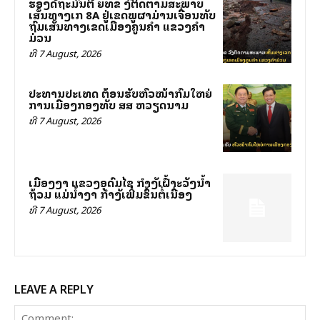
ຮອງລັດຖະມົນຕີ ຍທຂ ລົງຕິດຕາມສະພາບ
ເສັ້ນທາງເລກ 8A ຢູ່ເຂດພູຜາມ່ານເຈື່ອນທັບ
ຖົມເສັ້ນທາງເຂດເມືອງຄູນຄໍາ ແຂວງຄໍາ
ມ່ວນ
ທີ 7 August, 2026
ປະທານປະເທດ ຕ້ອນຮັບຫົວໜ້າກົມໃຫຍ່
ການເມືອງກອງທັບ ສສ ຫວຽດນາມ
ທີ 7 August, 2026
ເມືອງງາ ແຂວງອຸດົມໄຊ ກຳລັງເຝົ້າລະວັງນ້ຳ
ຖ້ວມ ແມ່ນ້ຳງາ ກຳລັງເພີ່ມຂຶ້ນຕໍ່ເນື່ອງ
ທີ 7 August, 2026
LEAVE A REPLY