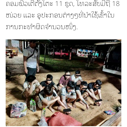
ຄອມພີວເຕີຕັ້ງໂຕະ 11 ຊຸດ, ໂທລະສັບມືຖື 18
ໜ່ວຍ ແລະ ອຸປະກອນຕ່າງໆທີ່ນໍາໃຊ້ເຂົ້າໃນ
ການກະທຳຜິດຈຳນວນໜຶ່ງ.