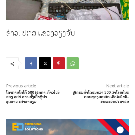
ຂ່າວ: ປກສ ແຂວງວຽງຈັນ
Previous article
Next article
ໂຄງການໂກໂກ້ 500 ເຮັກຕາ, ກ້າວໃໝ່
ຢູເຄຣນສົ່ງໂດຣນກວ່າ 500 ລຳໂຈມຕີນະ
ຂອງ ສປປ ລາວ ຕັ້ງເປົ້າຜູ້ນຳ
ຄອນຫຼວງມອສໂກ ເກີດໄຟໄໝ້–
ອຸດສາຫະກຳອາຊຽນ
ອົບພະຍົບປະຊາຊົນ