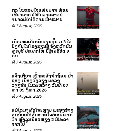
ສຕລ ໂພສຂອບໃຈແຟນບານ ພ້ອມ
ເຜີຍສາເຫດ ທີ່ທີມຊາດລາວບໍ່
ສາມາດເຮັດໄດ້ຕາມເປົ້າໝາຍ
ທີ 7 August, 2026
ເກີດເຫດເດັກນັກຮຽນຊັ້ນ ມ.3 ໄລ່
ຍິງຄົນໃນໂຮງຮຽນຢູ່ ຈັງຫວັດນົນ
ທະບຸຣີ ປະເທດໄທ ມີຜູ້ເສຍຊີວິດ 9
ຄົນ
ທີ 7 August, 2026
ແຈ້ງເຕືອນ ເຝົ້າລະວັງນ້ຳຖ້ວມ ນ້ຳ
ຊອງ ເມືອງວັງວຽງ ແຂວງ
ວຽງຈັນ ໃນລະຫວ່າງ ວັນທີ 07
ຫາ 09 ສິງຫາ 2026
ທີ 7 August, 2026
ແມ່ໂລມາຫົວໃຈສະຫຼາຍ ພະຍຸງຮ່າງ
ລູກນ້ອຍໄຮ້ລົມຫາຍໃຈບໍ່ຍອມຈາກ
ລາ ຫຼັງລູກນ້ອຍພຽງ 2 ສັບປະດາ
ຈາກໄປ
ທີ 7 August, 2026