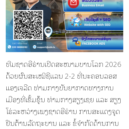
ທີມຊາດອີຣ່ານເປີດສະໜາມບານໂລກ 2026
ດ້ວຍຜົນສະເໝີຊີແລນ 2-2 ທີ່ນະຄອນລອສ
ແອງເຈລີດ ທ່າມກາງບັນຍາກາດທາງການ
ເມືອງທີ່ເຂັ້ມຂຸ້ນ ທ່າມກາງສຽງເຊຍ ແລະ ສຽງ
ໂຮ່ລະຫວ່າງເພງຊາດອີຣ່ານ ການສະແດງຈຸດ
ຢືນຕ້ານລັດຖະບານ ແລະ ຂໍ້ຈຳກັດດ້ານການ