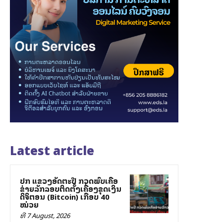
Latest article
ປກສ ແຂວງອັດຕະປື ກວດພົບເຄືອ
ຂ່າຍລັກລອບຕິດຕັ້ງເຄື່ອງຂຸດເງິນ
ດິຈິຕອນ (Bitcoin) ເກືອບ 40
ໝ່ວຍ
ທີ 7 August, 2026