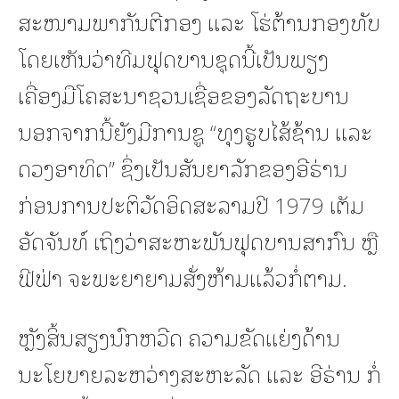
ສະໜາມພາກັນຕີກອງ ແລະ ໂຮ່ຕ້ານກອງທັບ
ໂດຍເຫັນວ່າທີມຟຸດບານຊຸດນີ້ເປັນພຽງ
ເຄື່ອງມືໂຄສະນາຊວນເຊື່ອຂອງລັດຖະບານ
ນອກຈາກນີ້ຍັງມີການຊູ “ທຸງຮູບໄສ້ຊ້ານ ແລະ
ດວງອາທິດ” ຊຶ່ງເປັນສັນຍາລັກຂອງອີຣ່ານ
ກ່ອນການປະຕິວັດອິດສະລາມປີ 1979 ເຕັມ
ອັດຈັນທ໌ ເຖິງວ່າສະຫະພັນຟຸດບານສາກົນ ຫຼື
ຟີຟ່າ ຈະພະຍາຍາມສັ່ງຫ້າມແລ້ວກໍ່ຕາມ.
ຫຼັງສິ້ນສຽງນົກຫວີດ ຄວາມຂັດແຍ່ງດ້ານ
ນະໂຍບາຍລະຫວ່າງສະຫະລັດ ແລະ ອີຣ່ານ ກໍ່