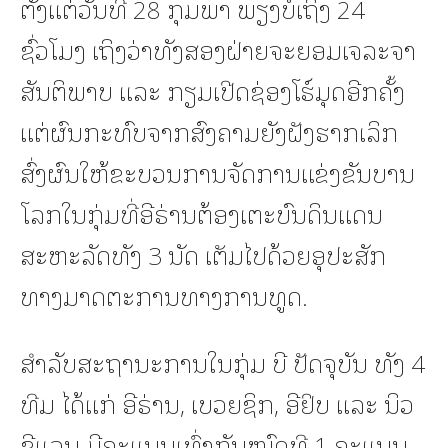
ຕັ້ງແຕ່ວັນທີ 28 ກຸມພາ ພຽງບໍ່ເຖິງ 24
ຊົ່ວໂມງ ເຖິງວ່າທັງສອງຝ່າຍຈະຍອມເຈລະຈາ
ສັນຕິພາບ ແລະ ກຽມເປີດຊ່ອງໂຮ໌ມຸດອີກຄັ້ງ
ແຕ່ຜົນກະທົບຈາກສົງຄາມຍັງຝັງຮາກເລິກ
ສົ່ງຜົນໃຫ້ຂະບວນການຈັດການແຂ່ງຂັນບານ
ໂລກໃນກຸ່ມທີ່ອີຣ່ານຕ້ອງເຕະບົນດິນແດນ
ສະຫະລັດທັງ 3 ນັດ ເຕັມໄປດ້ວຍອຸປະສັກ
ທາງມາດຕະການທາງການທູດ.
ສຳລັບສະຖານະການໃນກຸ່ມ ບີ ປັດຈຸບັນ ທັງ 4
ທີມ ໄດ້ແກ່ ອີຣ່ານ, ເບວຍຊິກ, ອີຢິບ ແລະ ນິວ
ຊີແລນ ມີຄະແນນເທົ່າກັນໝົດທີ 1 ຄະແນນ