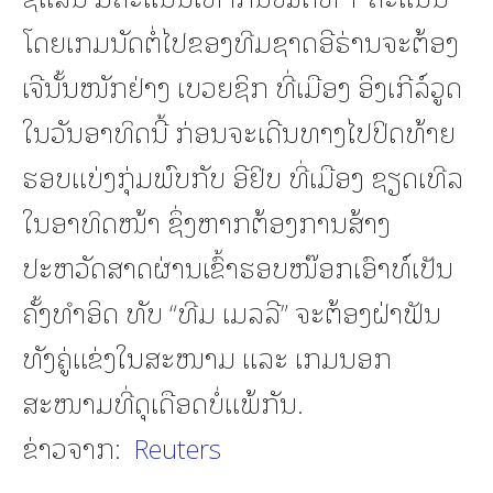
ໂດຍເກມນັດຕໍ່ໄປຂອງທີມຊາດອີຣ່ານຈະຕ້ອງ
ເຈີນັ້ນໜັກຢ່າງ ເບວຍຊິກ ທີ່ເມືອງ ອິງເກີລ໌ວູດ
ໃນວັນອາທິດນີ້ ກ່ອນຈະເດີນທາງໄປປິດທ້າຍ
ຮອບແບ່ງກຸ່ມພົບກັບ ອີຢິບ ທີ່ເມືອງ ຊຽດເທີລ
ໃນອາທິດໜ້າ ຊຶ່ງຫາກຕ້ອງການສ້າງ
ປະຫວັດສາດຜ່ານເຂົ້າຮອບໜ໊ອກເອົາທ໌ເປັນ
ຄັ້ງທຳອິດ ທັບ “ທີມ ເມລລີ” ຈະຕ້ອງຝ່າຟັນ
ທັງຄູ່ແຂ່ງໃນສະໜາມ ແລະ ເກມນອກ
ສະໜາມທີ່ດຸເດືອດບໍ່ແພ້ກັນ.
ຂ່າວຈາກ:
Reuters