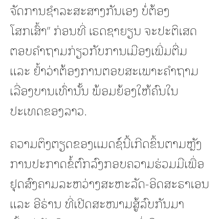
ຈັດການຊຳລະສະສາງກັນເອງ ບໍ່ຕ້ອງ
ໂສກເສົ້າ” ກ່ອນທີ່ ເຣດຊາຍຽນ ຈະປະຕິເສດ
ຕອບຄຳຖາມກ່ຽວກັບການເມືອງເພີ່ມຕື່ມ
ແລະ ຢ້ຳວ່າຕ້ອງການຕອບສະເພາະຄຳຖາມ
ເລື່ອງບານເທົ່ານັ້ນ ພ້ອມຍ້ອງໃຫ້ຄົນໃນ
ປະເທດຂອງລາວ.
ຄວາມຕຶງຕຽດຂອງແມດຊ໌ນີ້ເກີດຂຶ້ນຕາມຫຼັງ
ການປະກາດຂໍ້ຕົກລົງກອບຄວາມຮ່ວມມືເພື່ອ
ຢຸດສົງຄາມລະຫວ່າງສະຫະລັດ-ອິດສະຣາເອນ
ແລະ ອີຣ່ານ ທີ່ເປີດສະໜາມສູ້ລົບກັນມາ