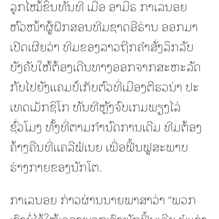
ລຸກໄໝ້ຂຶ້ນທັນທີ ເມື່ອ ອາມີຣ ກາເລນອຍ
ຫົວໜ້າຜູ້ຝຶກສອນທີມຊາດອີຣ່ານ ອອກມາ
ເປີດເຜີຍວ່າ ທີມຂອງລາວຖືກຄຳສັ່ງລຶກລັບ
ບັງຄັບໃຫ້ຕ້ອງເດີນທາງອອກຈາກສະຫະລັດ
ກັບໄປຍັງແຄມປ໌ເກັບຕົວທີ່ເມືອງຕີຮວນ່າ ປະ
ເທດເມັກຊິໂກ ທັນທີຫຼັງຈົບເກມພຽງໄລ່
ຊົ່ວໂມງ ທັ້ງທີ່ຕາມກຳນົດການເດີມ ທີມຕ້ອງ
ຄ້າງຄືນທີ່ແຄລີຟໍເນຍ ເພື່ອຟື້ນຟູສະພາບ
ຮ່າງກາຍຂອງນັກໂຕ.
ກາເລນອຍ ກ່າວຜ່ານນາຍພາສາວ່າ “ພວກ
ເຂົາບໍ່ໄດ້ໃຫ້ເວລາພວກເຮົາພັກຟື້ນເລີຍ ພໍແຂ່ງ