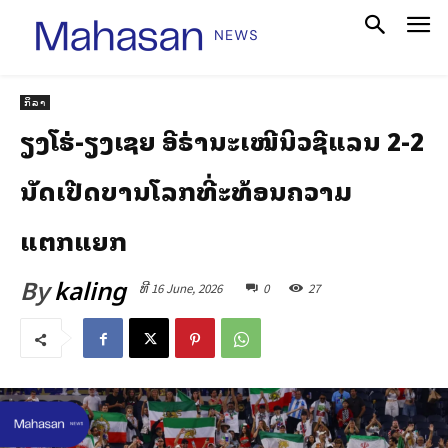
ກິລາ
ສຽງໂຮ່-ສຽງເຊຍ ອີຣ່ານສະເໝີນິວຊີແລນ 2-2
ນັດເປີດບານໂລກທີ່ສະທ້ອນຄວາມ
ແຕກແຍກ
By
kaling
ທີ 16 June, 2026
0
27