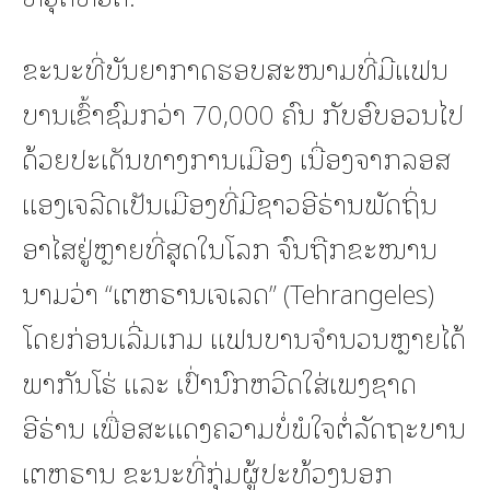
ຂະນະທີ່ບັນຍາກາດຮອບສະໜາມທີ່ມີແຟນ
ບານເຂົ້າຊົມກວ່າ 70,000 ຄົນ ກັບອົບອວນໄປ
ດ້ວຍປະເດັນທາງການເມືອງ ເນື່ອງຈາກລອສ
ແອງເຈລີດເປັນເມືອງທີ່ມີຊາວອີຣ່ານພັດຖິ່ນ
ອາໄສຢູ່ຫຼາຍທີ່ສຸດໃນໂລກ ຈົນຖືກຂະໜານ
ນາມວ່າ “ເຕຫຣານເຈເລດ” (Tehrangeles)
ໂດຍກ່ອນເລີ່ມເກມ ແຟນບານຈຳນວນຫຼາຍໄດ້
ພາກັນໂຮ່ ແລະ ເປົ່ານົກຫວີດໃສ່ເພງຊາດ
ອີຣ່ານ ເພື່ອສະແດງຄວາມບໍ່ພໍໃຈຕໍ່ລັດຖະບານ
ເຕຫຣານ ຂະນະທີ່ກຸ່ມຜູ້ປະທ້ວງນອກ