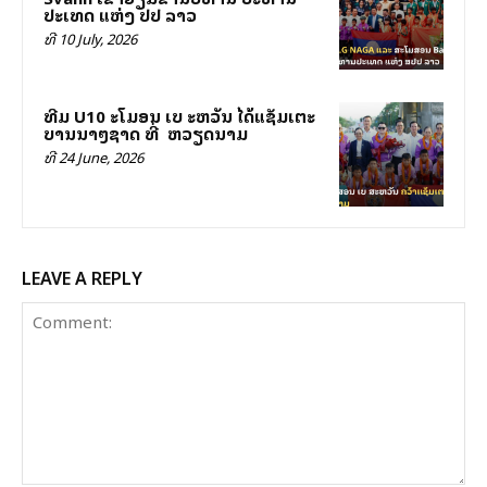
ປະເທດ ແຫ່ງ ສປປ ລາວ
ທີ 10 July, 2026
ທີມ U10 ສະໂມສອນ ເບ ສະຫວັນ ໄດ້ແຊັມເຕະ
ບານນາໆຊາດ ທີ່ ສສ ຫວຽດນາມ
ທີ 24 June, 2026
LEAVE A REPLY