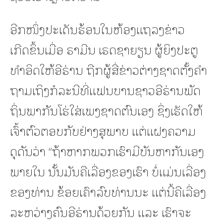
ອີກໜຶ່ງປະເດັນຮ້ອນໃນຫ້ອງແຖລງຂ່າວ
ເກີດຂຶ້ນເມື່ອ ຣາມີນ ເຣດຊາຍຽນ ຜູ້ຍິງປະຕູ
ທຳອິດໃຫ້ອີຣ່ານ ຖືກຜູ້ສື່ຂ່າວຕ່າງຊາດຕັ້ງຄຳ
ຖາມເຖິງກໍລະນີທີ່ແຟນບານຊາວອີຣ່ານພັດ
ຖິ່ນພາກັນໂຮ່ໃສ່ເພງຊາດຕົນເອງ ຊຶ່ງເຮັດໃຫ້
ເຈົ້າຕົວຕອບກັບຢ່າງສຸພາບ ແຕ່ແຝງຄວາມ
ດຸດັນວ່າ “ຖ້າຫາກພວກເຮົາມີບັນຫາກັນເອງ
ພາຍໃນ ນັ້ນມັນຄືເລື່ອງຂອງເຮົາ ບໍ່ແມ່ນເລື່ອງ
ຂອງທ່ານ ຂ້ອຍເຄົາລົບທ່ານນະ ແຕ່ນີ້ຄືເລື່ອງ
ລະຫວ່າງຄົນອີຣ່ານດ້ວຍກັນ ແລະ ເຮົາຈະ