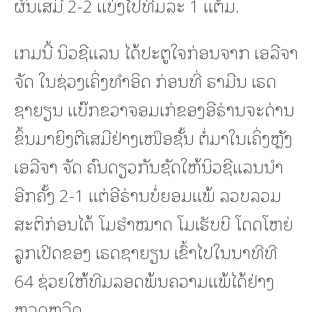
ຜົນເສມີ 2-2 ແບ່ງໄປທີມລະ 1 ແຕ້ມ.
ເກມນີ້ ນິວຊີແລນ ໄດ້ປະຕູໃຈກ່ອນຈາກ ເອລີຈາ
ຈັດ ໃນຊ່ວງເຄິ່ງທຳອິດ ກ່ອນທີ່ ຣາມີນ ເຣດ
ຊາຍຽນ ແບ໊ກຂວາຈອມເກ່ຂອງອີຣ່ານຈະດ່ານ
ຂຶ້ນມາຍິງຕີເສມີຢ່າງເໜືອຊັ້ນ ຕໍ່ມາໃນເຄິ່ງຫຼັງ
ເອລີຈາ ຈັດ ຄົນດຽວກັນຊັດໃຫ້ນິວຊີແລນນຳ
ອີກຄັ້ງ 2-1 ແຕ່ອີຣ່ານບໍ່ຍອມແພ້ ລວບລວມ
ສະຕິກ່ອນໄດ້ ໂມຮຳໝາດ ໂມເຮັບບີ ໂດດໂຫຍ່
ລູກເປີດຂອງ ເຣດຊາຍຽນ ເຂົ້າໄປໃນນາທີທີ
64 ຊ່ວຍໃຫ້ທີມລອດພ້ນຄວາມແພ້ໄດ້ຢ່າງ
ຫວຸດຫວິດ.