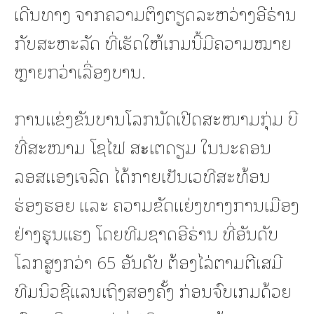
ເດີນທາງ ຈາກຄວາມຕຶງຕຽດລະຫວ່າງອີຣ່ານ
ກັບສະຫະລັດ ທີ່ເຮັດໃຫ້ເກມນີ້ມີຄວາມໝາຍ
ຫຼາຍກວ່າເລື່ອງບານ.
ການແຂ່ງຂັນບານໂລກນັດເປີດສະໜາມກຸ່ມ ບີ
ທີ່ສະໜາມ ໂຊໄຟ ສะເຕດຽມ ໃນນະຄອນ
ລອສແອງເຈລີດ ໄດ້ກາຍເປັນເວທີສະທ້ອນ
ຮ່ອງຮອຍ ແລະ ຄວາມຂັດແຍ່ງທາງການເມືອງ
ຢ່າງຮຸນແຮງ ໂດຍທີມຊາດອີຣ່ານ ທີ່ອັນດັບ
ໂລກສູງກວ່າ 65 ອັນດັບ ຕ້ອງໄລ່ຕາມຕີເສມີ
ທີມນິວຊີແລນເຖິງສອງຄັ້ງ ກ່ອນຈົບເກມດ້ວຍ