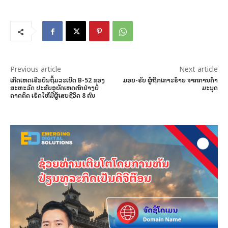
Previous article
Next article
ເກີດເຫດເຮືອບິນຖິ້ມລະເບີດ B-52 ຂອງ
ມອບ-ຮັບ ຜູ້ຖືກເຄາະຮ້າຍ ຈາກການຄ້າ
ສະຫະລັດ ປະສົບອຸບັດເຫດຕົກຢ່າງບໍ່
ມະນຸດ
ຄາດຄິດ ເຮັດໃຫ້ມີຜູ້ເສຍຊີວິດ 8 ຄົນ