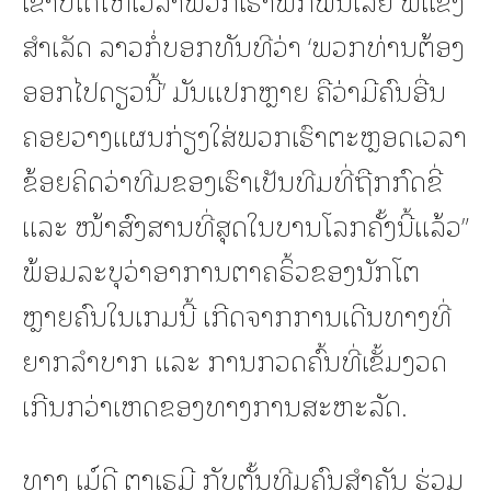
ສຳເລັດ ລາວກໍ່ບອກທັນທີວ່າ ‘ພວກທ່ານຕ້ອງ
ອອກໄປດຽວນີ້’ ມັນແປກຫຼາຍ ຄືວ່າມີຄົນອື່ນ
ຄອຍວາງແຜນກ່ຽງໃສ່ພວກເຮົາຕະຫຼອດເວລາ
ຂ້ອຍຄິດວ່າທີມຂອງເຮົາເປັນທີມທີ່ຖືກກົດຂີ່
ແລະ ໜ້າສົງສານທີ່ສຸດໃນບານໂລກຄັ້ງນີ້ແລ້ວ”
ພ້ອມລະບຸວ່າອາການຕາຄຣິ້ວຂອງນັກໂຕ
ຫຼາຍຄົນໃນເກມນີ້ ເກີດຈາກການເດີນທາງທີ່
ຍາກລຳບາກ ແລະ ການກວດຄົ້ນທີ່ເຂັ້ມງວດ
ເກີນກວ່າເຫດຂອງທາງການສະຫະລັດ.
ທາງ ເມ໌ດີ ຕາເຣມີ ກັບຕັ້ນທີມຄົນສຳຄັນ ຮ່ວມ