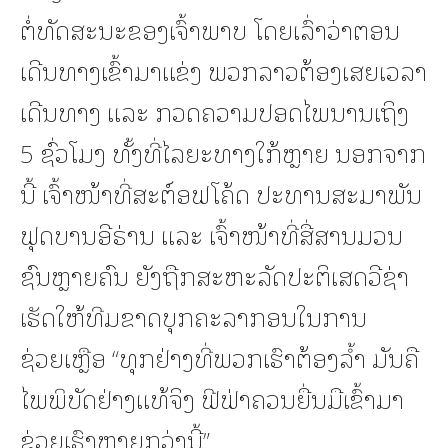
ຕໍ່ທັດສະນະຂອງເຈົ້າພາບ ໂດຍເລົ່າວ່າຕອນ
ເດີນທາງເຂົ້າມາແຂ່ງ ພວກລາວຕ້ອງເສຍເວລາ
ເດີນທາງ ແລະ ກວດຄວາມປອດໄພນານເຖິງ
5 ຊົ່ວໂມງ ທັ້ງທີ່ໄລຍະທາງໃກ້ຫຼາຍ ນອກຈາກ
ນີ້ ເຈົ້າໜ້າທີ່ສະຕ໌ອຟໂຄ້ດ ປະທານສະມາພັນ
ຟຸດບານອີຣ່ານ ແລະ ເຈົ້າໜ້າທີ່ສື່ສານມວນ
ຊົນຫຼາຍຄົນ ຍັງຖືກສະຫະລັດປະຕິເສດວີຊ່າ
ເຮັດໃຫ້ທີມຂາດບຸກຄະລາກອນໃນການ
ຊ່ວຍເຫຼືອ “ທຸກຢ່າງທີ່ພວກເຮົາຕ້ອງລ້ຳ ມັນຄື
ໄພພິບັດຢ່າງແທ້ຈິງ ຟີຟ່າຄວນຍື່ນມືເຂົ້າມາ
ຊ່ວຍເຮົາຫຼາຍກວ່ານີ້”