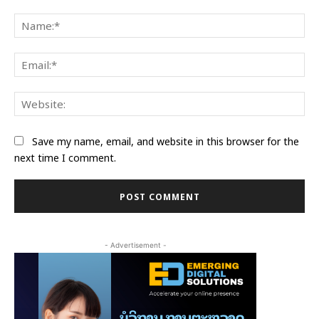
Comment:
Na
Ema
Web
Save my name, email, and website in this browser for the
next time I comment.
- Advertisement -