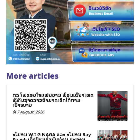
More articles
ສຕລ ໂພສຂອບໃຈແຟນບານ ພ້ອມເຜີຍສາເຫດ
ທີ່ທີມຊາດລາວບໍ່ສາມາດເຮັດໄດ້ຕາມ
ເປົ້າໝາຍ
ທີ 7 August, 2026
ສະໂມສອນ W.I.G NAGA ແລະ ສະໂມສອນ Bay
Svanh ເຂົ້າຢ້ຽມຂ່ຳນັບທ່ານ ປະທານ