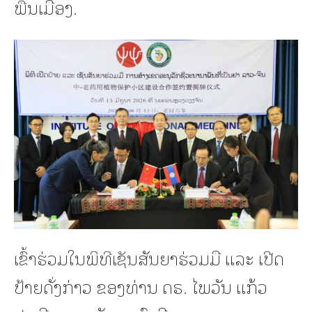
ພື້ນເມືອງ.
ເຂົ້າຮ່ວມໃນພິທີເຊັນສັນຍາຮ່ວມມື ແລະ ເປີດ
ປ້າຍດັ່ງກ່າວ ຂອງທ່ານ ດຣ. ໄພວັນ ແກ້ວ