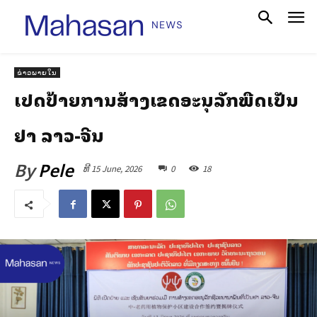
ຂ່າວພາຍໃນ
ເປີດປ້າຍການສ້າງເຂດອະນຸລັກພືດເປັນ
ຢາ ລາວ-ຈີນ
By
Pele
ທີ 15 June, 2026
0
18