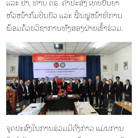
ແລະ ຢາ, ທ່ານ ດຣ. ຄຳປະສົງ ເທບປັນຍາ
ຫົວໜ້າກົມປິ່ນປົວ ແລະ ຟື້ນຟູໜ້າທີ່ການ
ພ້ອມດ້ວຍວິຊາການທັງສອງຝ່າຍເຂົ້າຮ່ວມ.
ຈຸດປະສົງໃນການຮ່ວມມືດັ່ງກ່າວ ແມ່ນການ