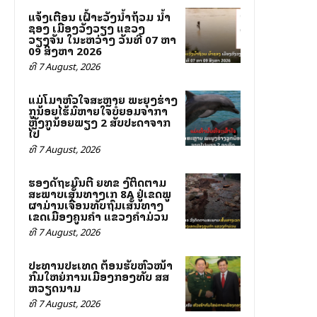
ແຈ້ງເຕືອນ ເຝົ້າລະວັງນ້ຳຖ້ວມ ນ້ຳ
ຊອງ ເມືອງວັງວຽງ ແຂວງ
ວຽງຈັນ ໃນລະຫວ່າງ ວັນທີ 07 ຫາ
09 ສິງຫາ 2026
ທີ 7 August, 2026
ແມ່ໂລມາຫົວໃຈສະຫຼາຍ ພະຍຸງຮ່າງ
ລູກນ້ອຍໄຮ້ລົມຫາຍໃຈບໍ່ຍອມຈາກລາ
ຫຼັງລູກນ້ອຍພຽງ 2 ສັບປະດາຈາກ
ໄປ
ທີ 7 August, 2026
ຮອງລັດຖະມົນຕີ ຍທຂ ລົງຕິດຕາມ
ສະພາບເສັ້ນທາງເລກ 8A ຢູ່ເຂດພູ
ຜາມ່ານເຈື່ອນທັບຖົມເສັ້ນທາງ
ເຂດເມືອງຄູນຄໍາ ແຂວງຄໍາມ່ວນ
ທີ 7 August, 2026
ປະທານປະເທດ ຕ້ອນຮັບຫົວໜ້າ
ກົມໃຫຍ່ການເມືອງກອງທັບ ສສ
ຫວຽດນາມ
ທີ 7 August, 2026