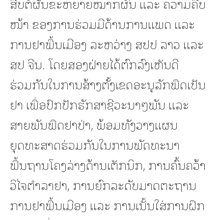
ສືບຕໍ່ຜັນຂະຫຍາຍໝາກຜົນ ແລະ ຄວາມຄືບ
ໜ້າ ຂອງການຮ່ວມມືດ້ານການແພດ ແລະ
ການຢາພື້ນເມືອງ ລະຫວ່າງ ສປປ ລາວ ແລະ
ສປ ຈີນ. ໂດຍສອງຝ່າຍໄດ້ຕົກລົງເຫັນດີ
ຮ່ວມກັນໃນການສ້າງຕັ້ງເຂດອະນຸລັກພືດເປັນ
ຢາ ເພື່ອປົກປັກຮັກສາຊີວະນາໆພັນ ແລະ
ສາຍພັນພືດຢາປ່າ, ພ້ອມທັງວາງແຜນ
ຍຸດທະສາດຮ່ວມກັນໃນການພັດທະນາ
ພື້ນຖານໂຄງລ່າງດ້ານເຕັກນິກ, ການຄົ້ນຄວ້າ
ວິໄຈຕຳລາຢາ, ການຍົກລະດັບມາດຕະຖານ
ການຢາພື້ນເມືອງ ແລະ ການເນັ້ນໃສ່ການຝຶກ