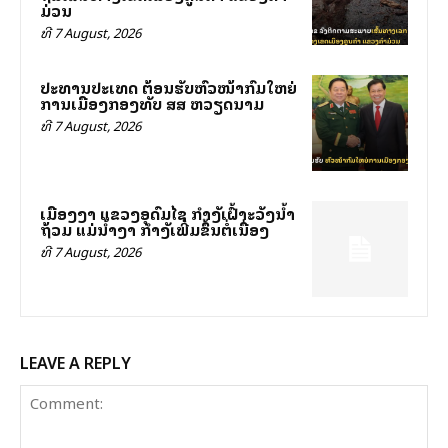
ມ່ວນ
ທີ 7 August, 2026
ປະທານປະເທດ ຕ້ອນຮັບຫົວໜ້າກົມໃຫຍ່
ການເມືອງກອງທັບ ສສ ຫວຽດນາມ
ທີ 7 August, 2026
ເມືອງງາ ແຂວງອຸດົມໄຊ ກຳລັງເຝົ້າລະວັງນ້ຳ
ຖ້ວມ ແມ່ນ້ຳງາ ກຳລັງເພີ່ມຂຶ້ນຕໍ່ເນື່ອງ
ທີ 7 August, 2026
LEAVE A REPLY