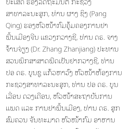
ປະເສີດ ຮອງລັດຖະມົນຕີ ກະຊວງ
ສາທາລະນະສຸກ, ທ່ານ ຜາງ ຊິງ (Pang
Qing) ຮອງຫົວໜ້າກົມຄຸ້ມຄອງການຢາ
ພື້ນເມືອງຈີນ ແຂວງກວາງຊີ, ທ່ານ ດຣ. ຈາງ
ຈ້ານຈ່ຽງ (Dr. Zhang Zhanjiang) ປະທານ
ສວນພຶກສາສາດພືດເປັນຢາກວາງຊີ, ທ່ານ
ປອ ດຣ. ບຸນຊູ ແກ້ວຫາວົງ ຫົວໜ້າຫ້ອງການ
ກະຊວງສາທາລະນະສຸກ, ທ່ານ ປອ ດຣ. ບຸນ
ເລື່ອນ ດວງເດືອນ, ຫົວໜ້າສະຖາບັນການ
ແພດ ແລະ ການຢາພື້ນເມືອງ, ທ່ານ ດຣ. ສຸກ
ສົມຄວນ ຈັນທະມາດ ຫົວໜ້າກົມ ອາຫານ