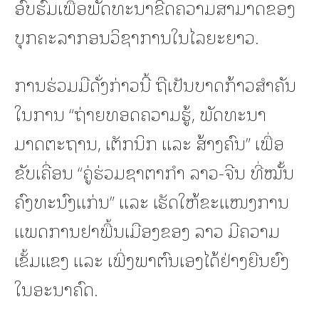
ອົບຮົມເພື່ອພັດທະນາຂີດຄວາມສາມາດຂອງ
ບຸກຄະລາກອນວິຊາການໃນໄລຍະຍາວ.
ການຮ່ວມມືດັ່ງກ່າວນີ້ ຖືເປັນບາດກ້າວສຳຄັນ
ໃນການ “ຖ່າຍທອດຄວາມຮູ້, ພັດທະນາ
ມາດຕະຖານ, ເຕັກນິກ ແລະ ສ້າງຄົນ” ເພື່ອ
ຂັບເຄື່ອນ “ຄູ່ຮ່ວມຊາຕາກຳ ລາວ-ຈີນ ທີ່ໝັ້ນ
ຄົງທະນົງແກ່ນ” ແລະ ເຮັດໃຫ້ຂະແໜງການ
ແພດການຢາພື້ນເມືອງຂອງ ລາວ ມີຄວາມ
ເຂັ້ມແຂງ ແລະ ເພີ່ງພາຕົນເອງໄດ້ຢ່າງຍືນຍົງ
ໃນອະນາຄົດ.