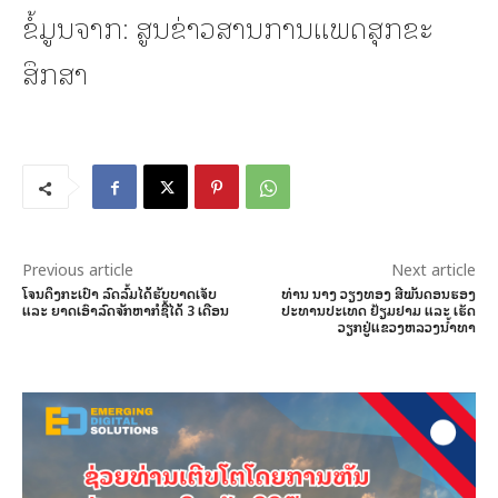
ຂໍ້ມູນຈາກ: ສູນຂ່າວສານການແພດສຸກຂະ
ສຶກສາ
Previous article
Next article
ໂຈນດຶງກະເປົາ ລົດລົ້ມໄດ້ຮັບບາດເຈັບ
ທ່ານ ນາງ ວຽງທອງ ສີພັນດອນຮອງ
ແລະ ຍາດເອົາລົດຈັກຫາກໍຊື້ໄດ້ 3 ເດືອນ
ປະທານປະເທດ ຢ້ຽມຢາມ ແລະ ເຮັດ
ວຽກຢູ່ແຂວງຫລວງນໍ້າທາ