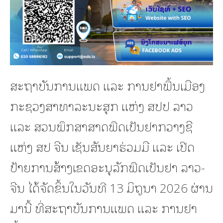
ສະຖາບັນການແພດ ແລະ ການຢາພື້ນເມືອງ
ກະຊວງສາທາລະນະສຸກ ແຫ່ງ ສປປ ລາວ
ແລະ ສວນພຶກສາສາດພືດເປັນຢາກວາງຊີ
ແຫ່ງ ສປ ຈີນ ເຊັນສັນຍາຮ່ວມມື ແລະ ເປີດ
ປ້າຍການສ້າງເຂດອະນຸລັກພືດເປັນຢາ ລາວ-
ຈີນ ໄດ້ຈັດຂຶ້ນໃນວັນທີ 13 ມິຖຸນາ 2026 ຜ່ານ
ມານີ້ ທີ່ສະຖາບັນການແພດ ແລະ ການຢາ