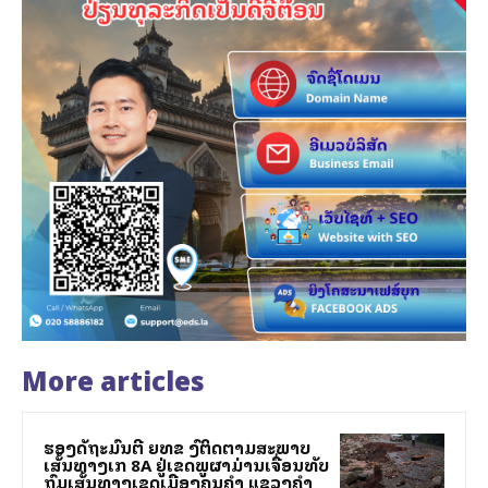
More articles
ຮອງລັດຖະມົນຕີ ຍທຂ ລົງຕິດຕາມສະພາບ
ເສັ້ນທາງເລກ 8A ຢູ່ເຂດພູຜາມ່ານເຈື່ອນທັບ
ຖົມເສັ້ນທາງເຂດເມືອງຄູນຄໍາ ແຂວງຄໍາ