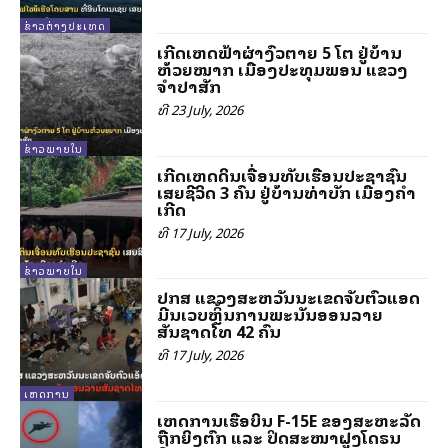
ຂ່າວຕ່າງປະເທດ
ເກີດເຫດຟ້າຜ່າງົວຕາຍ 5 ໂຕ ຢູ່ບ້ານ
ຫ້ວຍໝາກ ເມືອງປະທຸມພອນ ແຂວງ
ຈຳປາສັກ
ທີ 23 July, 2026
ຂ່າວພາຍໃນ
ເກີດເຫດດິນເຈື່ອນທັບເຮືອນປະຊາຊົນ
ເສຍຊີວິດ 3 ຄົນ ຢູ່ບ້ານທ່າບັກ ເມືອງຄຳ
ເກີດ
ທີ 17 July, 2026
ຂ່າວພາຍໃນ
ປກສ ແຂວງສະຫວັນນະເຂດຈັບຕົວແອັດ
ມີນເວບຫຼິ້ນການພະນັນອອນລາຍ
ສັນຊາດໄທ 42 ຄົນ
ທີ 17 July, 2026
ເຫດການ
ເຫດການເຮືອບິນ F-15E ຂອງສະຫະລັດ
ຖືກຍິງຕົກ ແລະ ປິດສະໜາຝູງໂດຣນ