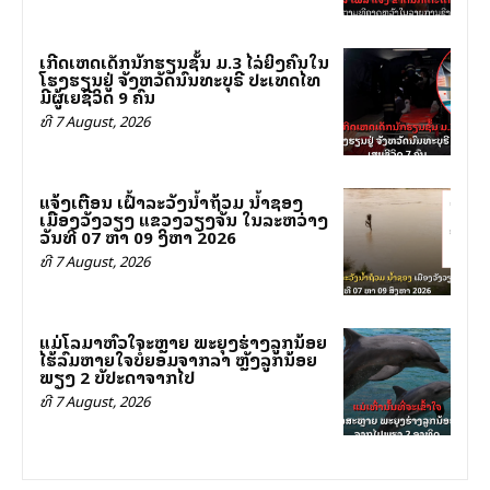
ເກີດເຫດເດັກນັກຮຽນຊັ້ນ ມ.3 ໄລ່ຍິງຄົນໃນ
ໂຮງຮຽນຢູ່ ຈັງຫວັດນົນທະບຸຣີ ປະເທດໄທ
ມີຜູ້ເສຍຊີວິດ 9 ຄົນ
ທີ 7 August, 2026
ແຈ້ງເຕືອນ ເຝົ້າລະວັງນ້ຳຖ້ວມ ນ້ຳຊອງ
ເມືອງວັງວຽງ ແຂວງວຽງຈັນ ໃນລະຫວ່າງ
ວັນທີ 07 ຫາ 09 ສິງຫາ 2026
ທີ 7 August, 2026
ແມ່ໂລມາຫົວໃຈສະຫຼາຍ ພະຍຸງຮ່າງລູກນ້ອຍ
ໄຮ້ລົມຫາຍໃຈບໍ່ຍອມຈາກລາ ຫຼັງລູກນ້ອຍ
ພຽງ 2 ສັບປະດາຈາກໄປ
ທີ 7 August, 2026