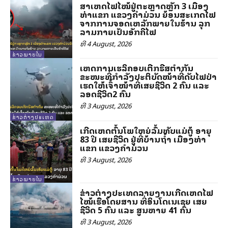
ສາເຫດໄຟໄໝ້ຢູ່ຕະຫຼາດຫຼັກ 3 ເມືອງ
ທ່າແຂກ ແຂວງຄໍາມ່ວນ ຍ້ອນສະເກັດໄຟ
ຈາກການຈອດເຫລັກພາຍໃນຮ້ານ ລຸກ
ລາມກາຍເປັນອັກຄີໄຟ
ທີ 4 August, 2026
ຂ່າວພາຍໃນ
ເຫດການເຮລິຄອບເຕີກຣີສຕຳກັນ
ຂະໜະທີ່ກຳລັງປະຕິບັດໜ້າທີ່ດັບໄຟປ່າ
ເຮັດໃຫ້ເຈົ້າໜ້າທີ່ເສຍຊີວິດ 2 ຄົນ ແລະ
ລອດຊີວິດ2 ຄົນ
ທີ 3 August, 2026
ຂ່າວຕ່າງປະເທດ
ເກີດເຫດຕົ້ນໂພໃຫຍ່ລົ້ມທັບແມ່ຕູ້ ອາຍຸ
83 ປີ ເສຍຊີວິດ ຢູ່ທີ່ບ້ານຖ້ຳ ເມືອງທ່າ
ແຂກ ແຂວງຄຳມ່ວນ
ທີ 3 August, 2026
ຂ່າວພາຍໃນ
ຂ່າວຕ່າງປະເທດລາຍງານເກີດເຫດໄຟ
ໄໝ້ເຮືອໂດຍສານ ທີ່ອິນໂດເນເຊຍ ເສຍ
ຊີວິດ 5 ຄົນ ແລະ ສູນຫາຍ 41 ຄົນ
ທີ 3 August, 2026