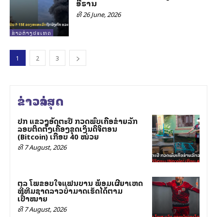
ອີຣານ
ທີ 26 June, 2026
ຂ່າວຕ່າງປະເທດ
1
2
3
ຂ່າວລ່າສຸດ
ປກສ ແຂວງອັດຕະປື ກວດພົບເຄືອຂ່າຍລັກ
ລອບຕິດຕັ້ງເຄື່ອງຂຸດເງິນດິຈິຕອນ
(Bitcoin) ເກືອບ 40 ໝ່ວຍ
ທີ 7 August, 2026
ສຕລ ໂພສຂອບໃຈແຟນບານ ພ້ອມເຜີຍສາເຫດ
ທີ່ທີມຊາດລາວບໍ່ສາມາດເຮັດໄດ້ຕາມ
ເປົ້າໝາຍ
ທີ 7 August, 2026