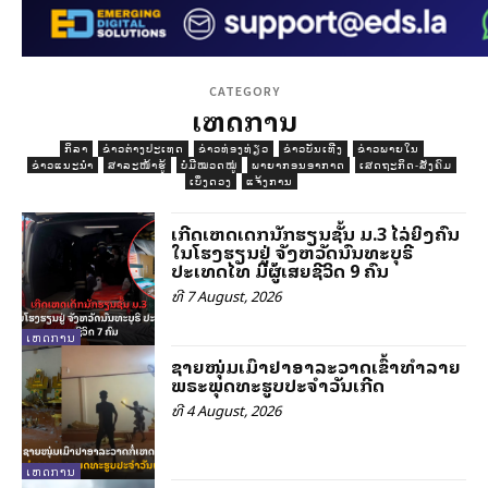
CATEGORY
ເຫດການ
ກິລາ
ຂ່າວຕ່າງປະເທດ
ຂ່າວທ່ອງທ່ຽວ
ຂ່າວບັນເທີງ
ຂ່າວພາຍໃນ
ຂ່າວແນະນຳ
ສາລະໜ້າຮູ້
ບໍ່ມີໝວດໝູ່
ພາຍາກອນອາກາດ
ເສດຖະກິດ-ສັງຄົມ
ເບິ່ງດວງ
ແຈ້ງການ
ເກີດເຫດເດັກນັກຮຽນຊັ້ນ ມ.3 ໄລ່ຍິງຄົນ
ໃນໂຮງຮຽນຢູ່ ຈັງຫວັດນົນທະບຸຣີ
ປະເທດໄທ ມີຜູ້ເສຍຊີວິດ 9 ຄົນ
ທີ 7 August, 2026
ເຫດການ
ຊາຍໜຸ່ມເມົາຢາອາລະວາດເຂົ້າທຳລາຍ
ພຣະພຸດທະຮູບປະຈຳວັນເກີດ
ທີ 4 August, 2026
ເຫດການ