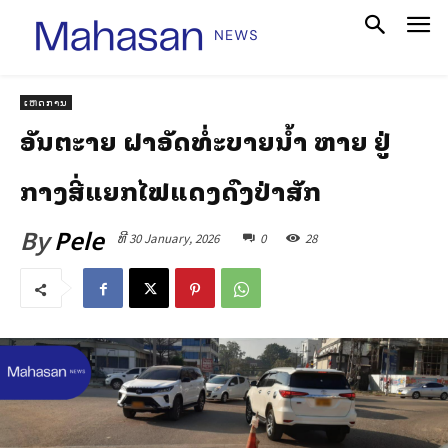
ເຫດການ
ອັນຕະລາຍ ຝາອັດທໍ່ລະບາຍນ້ຳ ຫາຍ ຢູ່
ກາງສີ່ແຍກໄຟແດງດົງປ່າສັກ
By
Pele
ທີ 30 January, 2026
0
28