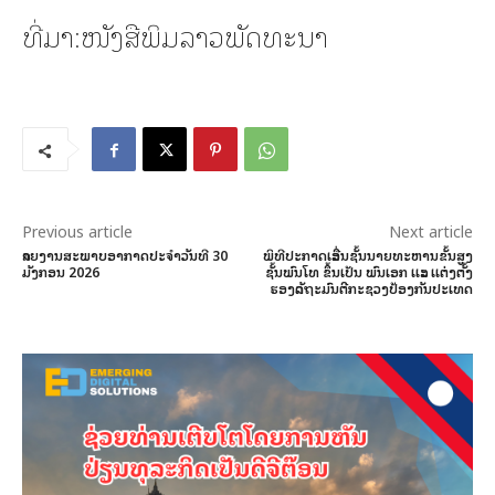
ທີ່ມາ:ໜັງສືພິມລາວພັດທະນາ
Previous article
Next article
ລາຍງານສະພາບອາກາດປະຈໍາວັນທີ 30
ພິທີປະກາດເລື່ອນຊັ້ນນາຍທະຫານຂັ້ນສູງ
ມັງກອນ 2026
ຊັ້ນພົນໂທ ຂຶ້ນເປັນ ພົນເອກ ເເລະ ເເຕ່ງຕັ້ງ
ຮອງລັດຖະມົນຕີກະຊວງປ້ອງກັນປະເທດ