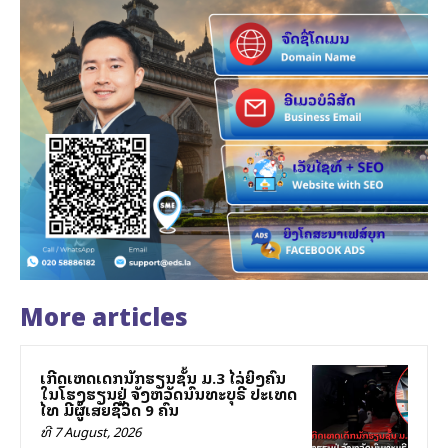
More articles
ເກີດເຫດເດັກນັກຮຽນຊັ້ນ ມ.3 ໄລ່ຍິງຄົນ
ໃນໂຮງຮຽນຢູ່ ຈັງຫວັດນົນທະບຸຣີ ປະເທດ
ໄທ ມີຜູ້ເສຍຊີວິດ 9 ຄົນ
ທີ 7 August, 2026