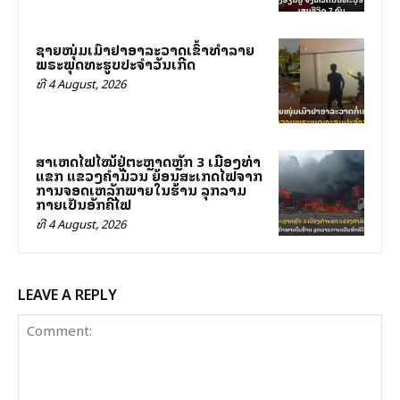
ຊາຍໜຸ່ມເມົາຢາອາລະວາດເຂົ້າທຳລາຍ
ພຣະພຸດທະຮູບປະຈຳວັນເກີດ
ທີ 4 August, 2026
ສາເຫດໄຟໄໝ້ຢູ່ຕະຫຼາດຫຼັກ 3 ເມືອງທ່າ
ແຂກ ແຂວງຄໍາມ່ວນ ຍ້ອນສະເກັດໄຟຈາກ
ການຈອດເຫລັກພາຍໃນຮ້ານ ລຸກລາມ
ກາຍເປັນອັກຄີໄຟ
ທີ 4 August, 2026
LEAVE A REPLY