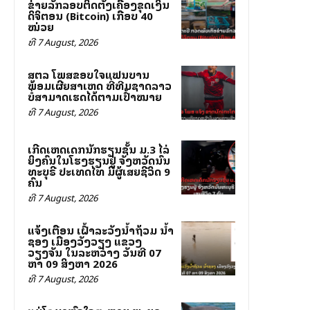
ຂ່າຍລັກລອບຕິດຕັ້ງເຄື່ອງຂຸດເງິນ
ດິຈິຕອນ (Bitcoin) ເກືອບ 40
ໝ່ວຍ
ທີ 7 August, 2026
ສຕລ ໂພສຂອບໃຈແຟນບານ
ພ້ອມເຜີຍສາເຫດ ທີ່ທີມຊາດລາວ
ບໍ່ສາມາດເຮັດໄດ້ຕາມເປົ້າໝາຍ
ທີ 7 August, 2026
ເກີດເຫດເດັກນັກຮຽນຊັ້ນ ມ.3 ໄລ່
ຍິງຄົນໃນໂຮງຮຽນຢູ່ ຈັງຫວັດນົນ
ທະບຸຣີ ປະເທດໄທ ມີຜູ້ເສຍຊີວິດ 9
ຄົນ
ທີ 7 August, 2026
ແຈ້ງເຕືອນ ເຝົ້າລະວັງນ້ຳຖ້ວມ ນ້ຳ
ຊອງ ເມືອງວັງວຽງ ແຂວງ
ວຽງຈັນ ໃນລະຫວ່າງ ວັນທີ 07
ຫາ 09 ສິງຫາ 2026
ທີ 7 August, 2026