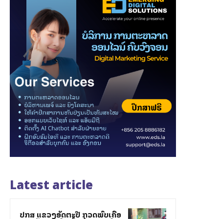
Latest article
ປກສ ແຂວງອັດຕະປື ກວດພົບເຄືອ