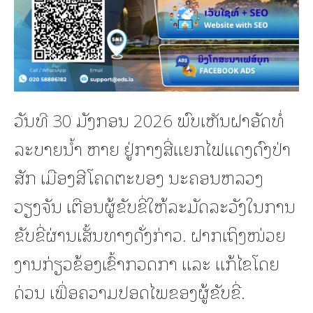
ວັນທີ 30 ມັງກອນ 2026 ພົບເຫັນຝາອັດທໍ່
ລະບາຍນ້ຳ ຫາຍ ຢູ່ກາງສີ່ແຍກໄຟແດງດົງປ່າ
ສັກ ເມືອງສີໂຄດຕະບອງ ນະຄອນຫລວງ
ວຽງຈັນ ເຕືອນຜູ້ຂັບຂີ່ໃຫ້ລະມັດລະວັງໃນການ
ຂັບຂີ່ຜ່ານເສັ້ນທາງດັ່ງກ່າວ. ຝາກເຖິງໜ່ວຍ
ງານກ່ຽວຂ້ອງເຂົ້າກວດກາ ແລະ ແກ້ໄຂໂດຍ
ດ່ວນ ເພື່ອຄວາມປອດໄພຂອງຜູ້ຂັບຂີ່.