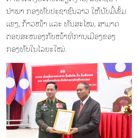
ນໍາພາ ກອງທັບປະຊາຊົນລາວ ໃຫ້ນັບມື້ເຂັ້ມ
ແຂງ, ກ້າວໜ້າ ແລະ ທັນສະໄໝ, ສາມາດ
ຕອບສະໜອງກັບໜ້າທີ່ການເມືອງຂອງ
ກອງທັບໃນໄລຍະໃໝ່.