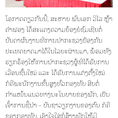
ໂອກາດດຽວກັນນີ້, ສະຫາຍ ພົນເອກ ວິໄລ ຫຼ້າ
ຄຳຟອງ ໄດ້ສະແດງຄວາມຍ້ອງຍໍຊົມເຊີຍຕໍ່
ບັນດາຜົນງານທີ່ການນໍາກະຊວງປ້ອງກັນ
ປະເທດຍາດມາໄດ້ໃນໄລຍະຜ່ານມາ, ພ້ອມທັງ
ຮຽກຮ້ອງໃຫ້ການນໍາກະຊວງຜູ້ທີ່ໄດ້ຮັບການ
ເລື່ອນຊັ້ນໃໝ່ ເເລະ ໄດ້ຮັບການເເຕ່ງຕັ້ງໃໝ່
ກໍຄືພະນັກງານຂັ້ນສູງທົ່ວກອງທັບ ສືບຕໍ່
ກຳແໜ້ນແນວທາງນະໂນບາຍຂອງພັກ, ເປັນ
ເຈົ້າການຊີ້ນໍາ – ບັນຊາວຽກງານຂອງຕົນ ກໍຄື
ຂອງກອງທັບ, ເອົາໃຈໃສ່ກໍ່ສ້າງພັກໃຫ້ມີ