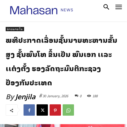
ຂ່າວພາຍໃນ
ພິທີປະກາດເລື່ອນຊັ້ນນາຍທະຫານຂັ້ນ
ສູງ ຊັ້ນພົນໂທ ຂຶ້ນເປັນ ພົນເອກ ເເລະ
ເເຕ່ງຕັ້ງ ຮອງລັດຖະມົນຕີກະຊວງ
ປ້ອງກັນປະເທດ
By
Jenjila
ທີ 30 January, 2026
0
188