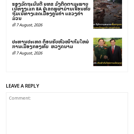
ຮອງລັດຖະມົນຕີ ຍທຂ ລົງຕິດຕາມສະພາບ
ເສັ້ນທາງເລກ 8A ຢູ່ເຂດພູຜາມ່ານເຈື່ອນທັບ
ຖົມເສັ້ນທາງເຂດເມືອງຄູນຄໍາ ແຂວງຄໍາ
ມ່ວນ
ທີ 7 August, 2026
ປະທານປະເທດ ຕ້ອນຮັບຫົວໜ້າກົມໃຫຍ່
ການເມືອງກອງທັບ ສສ ຫວຽດນາມ
ທີ 7 August, 2026
LEAVE A REPLY