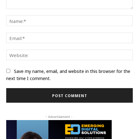
Comment:
Na
Ema
Web
Save my name, email, and website in this browser for the
next time I comment.
- Advertisement -