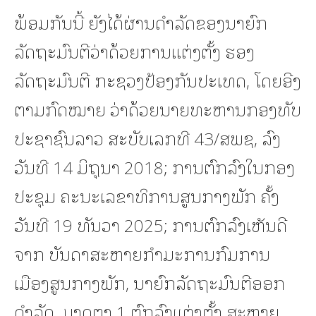
ພ້ອມກັນນີ້ ຍັງໄດ້ຜ່ານດໍາລັດຂອງນາຍົກ
ລັດຖະມົນຕີວ່າດ້ວຍການແຕ່ງຕັ້ງ ຮອງ
ລັດຖະມົນຕີ ກະຊວງປ້ອງກັນປະເທດ, ໂດຍອີງ
ຕາມກົດໝາຍ ວ່າດ້ວຍນາຍທະຫານກອງທັບ
ປະຊາຊົນລາວ ສະບັບເລກທີ 43/ສພຊ, ລົງ
ວັນທີ 14 ມິຖຸນາ 2018; ການຕົກລົງໃນກອງ
ປະຊຸມ ຄະນະເລຂາທິການສູນກາງພັກ ຄັ້ງ
ວັນທີ 19 ທັນວາ 2025; ການຕົກລົງເຫັນດີ
ຈາກ ບັນດາສະຫາຍກຳມະການກົມການ
ເມືອງສູນກາງພັກ, ນາຍົກລັດຖະມົນຕີອອກ
ດຳລັດ, ມາດຕາ 1 ຕົກລົງແຕ່ງຕັ້ງ ສະຫາຍ