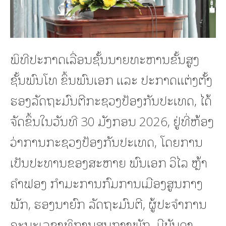
ພິທີປະກາດເລື່ອນຊັ້ນນາຍທະຫານຂັ້ນສູງ
ຊັ້ນພົນໂທ ຂຶ້ນພົນເອກ ເເລະ ປະກາດເເຕ່ງຕັ້ງ
ຮອງລັດຖະມົນຕີກະຊວງປ້ອງກັນປະເທດ, ໄດ້
ຈັດຂຶ້ນໃນວັນທີ 30 ມັງກອນ 2026, ຢູ່ທີ່ຫ້ອງ
ວ່າການກະຊວງປ້ອງກັນປະເທດ, ໂດຍການ
ເປັນປະທານຂອງສະຫາຍ ພົນເອກ ວິໄລ ຫຼ້າ
ຄຳຟອງ ກຳມະການກົມການເມືອງສູນກາງ
ພັກ, ຮອງນາຍົກ ລັດຖະມົນຕີ, ຜູ້ປະຈຳການ
ຄະນະເລຂາທິການສູນກາງພັກ, ມີບັນດາ