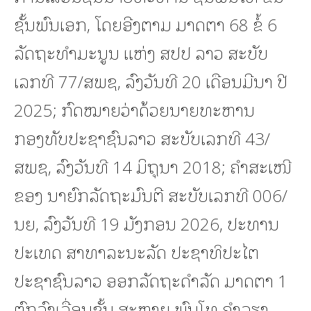
ຊັ້ນພົນເອກ, ໂດຍອີງຕາມ ມາດຕາ 68 ຂໍ້ 6
ລັດຖະທຳມະນູນ ແຫ່ງ ສປປ ລາວ ສະບັບ
ເລກທີ 77/ສພຊ, ລົງວັນທີ 20 ເດືອນມີນາ ປີ
2025; ກົດໝາຍວ່າດ້ວຍນາຍທະຫານ
ກອງທັບປະຊາຊົນລາວ ສະບັບເລກທີ 43/
ສພຊ, ລົງວັນທີ 14 ມິຖຸນາ 2018; ຄໍາສະເໜີ
ຂອງ ນາຍົກລັດຖະມົນຕີ ສະບັບເລກທີ 006/
ນຍ, ລົງວັນທີ 19 ມັງກອນ 2026, ປະທານ
ປະເທດ ສາທາລະນະລັດ ປະຊາທິປະໄຕ
ປະຊາຊົນລາວ ອອກລັດຖະດຳລັດ ມາດຕາ 1
ຕົກລົງເລື່ອນຊັ້ນ ສະຫາຍ ພົນໂທ ຄໍາລຽງ