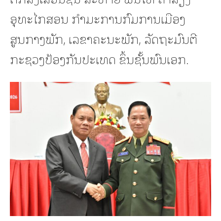
ອຸທະໄກສອນ ກຳມະການກົມການເມືອງ
ສູນກາງພັກ, ເລຂາຄະນະພັກ, ລັດຖະມົນຕີ
ກະຊວງປ້ອງກັນປະເທດ ຂຶ້ນຊັ້ນພົນເອກ.