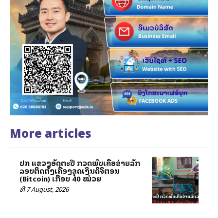
More articles
ປກສ ແຂວງອັດຕະປື ກວດພົບເຄືອຂ່າຍລັກ
ລອບຕິດຕັ້ງເຄື່ອງຂຸດເງິນດິຈິຕອນ
(Bitcoin) ເກືອບ 40 ໝ່ວຍ
ທີ 7 August, 2026