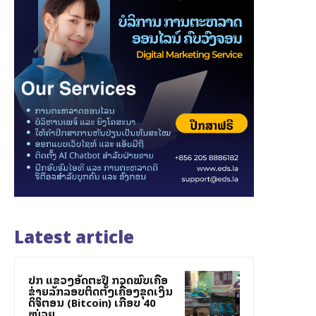
Latest article
ປກສ ແຂວງອັດຕະປື ກວດພົບເຄືອ
ຂ່າຍລັກລອບຕິດຕັ້ງເຄື່ອງຂຸດເງິນ
ດິຈິຕອນ (Bitcoin) ເກືອບ 40
ໝ່ວຍ