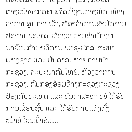
ຕາງໜ້າຈາກຄະນະຈັດຕັ້ງສູນກາງພັກ, ຫ້ອງ
ວ່າການສູນກາງພັກ, ຫ້ອງວ່າການສຳນັກງານ
ປະທານປະເທດ, ຫ້ອງວ່າການສໍານັກງານ
ນາຍົກ, ກຳມາທິການ ປກຊ-ປກສ, ສະພາ
ແຫ່ງຊາດ ແລະ ບັນດາສະຫາຍການນໍາ
ກະຊວງ, ຄະນະນຳກົມໃຫຍ່, ຫ້ອງວ່າການ
ກະຊວງ, ກົມກອງອ້ອມຂ້າງກະຊວງກະຊວງ
ປ້ອງກັນປະເທດ ເເລະ ບັນດາສະຫາຍທີ່ໄດ້ຮັບ
ການເລື່ອນຊັ້ນ ເເລະ ໄດ້ຮັບການເເຕ່ງຕັ້ງ
ໜ້າທີ່ໃໝ່ເຂົ້າຮ່ວມ.