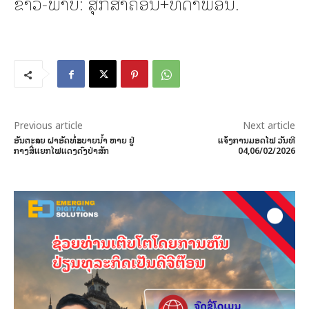
ຂ່າວ-ພາບ: ສຸກສາຄອນ+ທິດາພອນ.
Previous article
Next article
ອັນຕະລາຍ ຝາອັດທໍ່ລະບາຍນ້ຳ ຫາຍ ຢູ່
ແຈ້ງການມອດໄຟ ວັນທີ
ກາງສີ່ແຍກໄຟແດງດົງປ່າສັກ
04,06/02/2026