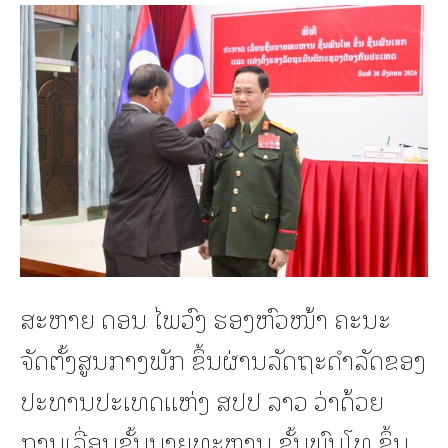
ສະຫາຍ ດອນ ໄພວົງ ຮອງຫົວໜ້າ ຄະນະ
ຈັດຕັ້ງສູນກາງພັກ ຂຶ້ນຜ່ານລັດຖະດຳລັດຂອງ
ປະທານປະເທດເເຫ່ງ ສປປ ລາວ ວ່າດ້ວຍ
ການເລື່ອນຊັ້ນນາຍທະຫານ ຊັ້ນພົນໂທ ຂຶ້ນ