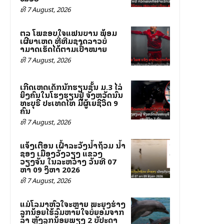
ທີ 7 August, 2026
ສຕລ ໂພສຂອບໃຈແຟນບານ ພ້ອມ
ເຜີຍສາເຫດ ທີ່ທີມຊາດລາວບໍ່
ສາມາດເຮັດໄດ້ຕາມເປົ້າໝາຍ
ທີ 7 August, 2026
ເກີດເຫດເດັກນັກຮຽນຊັ້ນ ມ.3 ໄລ່
ຍິງຄົນໃນໂຮງຮຽນຢູ່ ຈັງຫວັດນົນ
ທະບຸຣີ ປະເທດໄທ ມີຜູ້ເສຍຊີວິດ 9
ຄົນ
ທີ 7 August, 2026
ແຈ້ງເຕືອນ ເຝົ້າລະວັງນ້ຳຖ້ວມ ນ້ຳ
ຊອງ ເມືອງວັງວຽງ ແຂວງ
ວຽງຈັນ ໃນລະຫວ່າງ ວັນທີ 07
ຫາ 09 ສິງຫາ 2026
ທີ 7 August, 2026
ແມ່ໂລມາຫົວໃຈສະຫຼາຍ ພະຍຸງຮ່າງ
ລູກນ້ອຍໄຮ້ລົມຫາຍໃຈບໍ່ຍອມຈາກ
ລາ ຫຼັງລູກນ້ອຍພຽງ 2 ສັບປະດາ