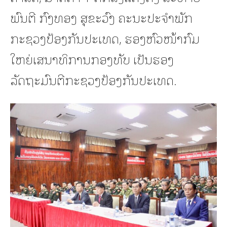
ພົນຕີ ກົງທອງ ສຸຂະວົງ ຄະນະປະຈຳພັກ
ກະຊວງປ້ອງກັນປະເທດ, ຮອງຫົວໜ້າກົມ
ໃຫຍ່ເສນາທິການກອງທັບ ເປັນຮອງ
ລັດຖະມົນຕີກະຊວງປ້ອງກັນປະເທດ.