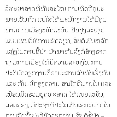
ວິທະຍາສາດທີ່ທັນສະໄໜ ຕາມທິດຖືຄຸນະ
ພາບເປັນກົກ ເເນໃສ່ໃຫ້ພະນັກງານໃຫ້ມີຄຸນ
ທາດການເມືອງໜັກແໜ້ນ, ປັບປຸງລະບຽບ
ແບບແຜນວິທີການເຮັດວຽກ, ສືບຕໍ່ເປັນຫລັກ
ເເຫຼ່ງໃນການຊີ້ນຳ-ນໍາພາຫັນລົງກໍ່ສ້າງຮາກ
ຖາມການເມືອງໃຫ້ມີຄວາມສະຫງົບ, ການ
ປະຕິບັດວຽກງານຕ້ອງປະສານສົບທົບເຊິ່ງກັນ
ແລະ ກັນ, ຍົກສູງຄວາມ ສາມັກຄີພາຍໃນ ແລະ
ເພື່ອນມິດຮ່ວມຍຸດທະສາດ ໃຫ້ແນບແໜ້ນ,
ສອດຄ່ອງ, ມີປະຊາທິປະໄຕເປັນເອກະພາບໃນ
ການຈັດຕັ້ງປະຕິບັດວຽກງານ, ສືບຕໍ່ຊີ້ນໍາ –