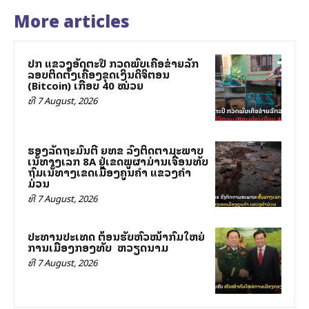
More articles
ປກສ ແຂວງອັດຕະປື ກວດພົບເຄືອຂ່າຍລັກ
ລອບຕິດຕັ້ງເຄື່ອງຂຸດເງິນດິຈິຕອນ
(Bitcoin) ເກືອບ 40 ໝ່ວຍ
ທີ 7 August, 2026
ຮອງລັດຖະມົນຕີ ຍທຂ ລົງຕິດຕາມສະພາບ
ເສັ້ນທາງເລກ 8A ຢູ່ເຂດພູຜາມ່ານເຈື່ອນທັບ
ຖົມເສັ້ນທາງເຂດເມືອງຄູນຄໍາ ແຂວງຄໍາ
ມ່ວນ
ທີ 7 August, 2026
ປະທານປະເທດ ຕ້ອນຮັບຫົວໜ້າກົມໃຫຍ່
ການເມືອງກອງທັບ ສສ ຫວຽດນາມ
ທີ 7 August, 2026