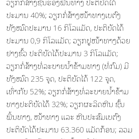
ວຽກກໍ່ສ້າງຊັ້ນຮອງພື້ນທາງ ປະຕິບັດໄດ້
ປະມານ 40%; ວຽກກໍ່ສ້າງໜ້າທາງເບຕົງ
ທັງໝົດປະມານ 16 ກິໂລແມັດ, ປະຕິບັດໄດ້
ປະມານ 0,9 ກິໂລແມັດ; ວຽກປູໜ້າທາງດ້ວຍ
ຢາງຂົ້ວ ປະຕິບັດໄດ້ປະມານ 3 ກິໂລແມັດ;
ວຽກກໍ່ສ້າງທໍ່ລະບາຍນໍ້າຂ້າມທາງ (ທໍ່ກົມ) ມີ
ທັງໝົດ 235 ຈຸດ, ປະຕິບັດໄດ້ 122 ຈຸດ,
ເທົ່າກັບ 52%; ວຽກກໍ່ສ້າງທໍ່ລະບາຍນໍ້າຂ້າມ
ທາງປະຕິບັດໄດ້ 32%; ວຽກຜະລິດຫີນ ຊັ້ນ
ພື້ນທາງ, ໜ້າທາງ ແລະ ຫີນປະສົມເບຕົງ
ປະຕິບັດໄດ້ປະມານ 63.360 ແມັດກ້ອນ; ລວມ