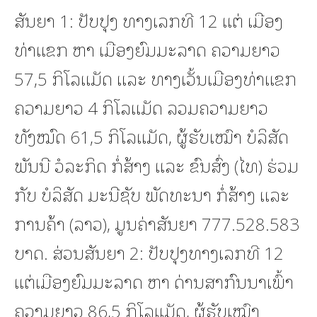
ສັນຍາ 1: ປັບປຸງ ທາງເລກທີ 12 ແຕ່ ເມືອງ
ທ່າແຂກ ຫາ ເມືອງຍົມມະລາດ ຄວາມຍາວ
57,5 ກິໂລແມັດ ແລະ ທາງເວັ້ນເມືອງທ່າແຂກ
ຄວາມຍາວ 4 ກິໂລແມັດ ລວມຄວາມຍາວ
ທັງໝົດ 61,5 ກິໂລແມັດ, ຜູ້ຮັບເໝົາ ບໍລິສັດ
ພັນນີ ວໍລະກິດ ກໍ່ສ້າງ ແລະ ຂົນສົ່ງ (ໄທ) ຮ່ວມ
ກັບ ບໍລິສັດ ມະນີຊັບ ພັດທະນາ ກໍ່ສ້າງ ແລະ
ການຄ້າ (ລາວ), ມູນຄ່າສັນຍາ 777.528.583
ບາດ. ສ່ວນສັນຍາ 2: ປັບປຸງທາງເລກທີ 12
ແຕ່ເມືອງຍົມມະລາດ ຫາ ດ່ານສາກົນນາເພົ້າ
ຄວາມຍາວ 86,5 ກິໂລແມັດ, ຜູ້ຮັບເໝົາ