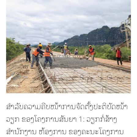
ສຳລັບຄວາມຄືບໜ້າການຈັດຕັ້ງປະຕິບັດໜ້າ
ວຽກ ຂອງໂຄງການສັນຍາ 1: ວຽກກໍ່ສ້າງ
ສຳນັກງານ ຫ້ອງການ ຂອງຄະນະໂຄງການ