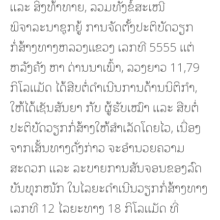
ແລະ ສິ່ງທ້າທາຍ, ລວມທັງຂໍ້ສະເໜີ
ພິຈາລະນາຊຸກຍູ້ ການຈັດຕັ້ງປະຕິບັດວຽກ
ກໍ່ສ້າງທາງຫລວງແຂວງ ເລກທີ 5555 ແຕ່
ຫລັງຄັງ ຫາ ດ່ານນາເພົ້າ, ລວງຍາວ 11,79
ກິໂລແມັດ ໄດ້ສືບຕໍ່ດໍາເນີນການດ້ານນິຕິກຳ,
ໃຫ້ໄດ້ເຊັນສັນຍາ ກັບ ຜູ້ຮັບເໝົາ ແລະ ສືບຕໍ່
ປະຕິບັດວຽກກໍ່ສ້າງໃຫ້ສຳເລັດໂດຍໄວ, ເນື່ອງ
ຈາກເສັ້ນທາງດັ່ງກ່າວ ຈະອໍານວຍຄວາມ
ສະດວກ ແລະ ລະບາຍການສັນຈອນຂອງລົດ
ບັນທຸກໜັກ ໃນໄລຍະດໍາເນີນວຽກກໍ່ສ້າງທາງ
ເລກທີ 12 ໄລຍະທາງ 18 ກິໂລແມັດ ທີ່