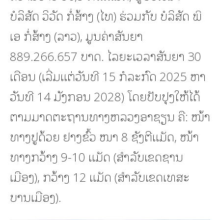
ບໍລິສັດ ວິວັດ ກໍ່ສ້າງ (ໄທ) ຮ່ວມກັບ ບໍລິສັດ ພິ
ເອ ກໍ່ສ້າງ (ລາວ), ມູນຄ່າສັນຍາ
889.266.657 ບາດ. ໄລຍະເວລາສັນຍາ 30
ເດືອນ (ເລີ່ມແຕ່ວັນທີ 15 ກໍລະກົດ 2025 ຫາ
ວັນທີ 14 ມັງກອນ 2028) ໂດຍປັບປຸງໃຫ້ໄດ້
ຕາມມາດຕະຖານທາງຫລວງອາຊຽນ ຄື: ໜ້າ
ທາງປູດ້ວຍ ຢາງຂົ້ວ ໜາ 8 ຊັງຕີແມັດ, ໜ້າ
ທາງກວ້າງ 9-10 ແມັດ (ສໍາລັບເຂດຊານ
ເມືອງ), ກວ້າງ 12 ແມັດ (ສໍາລັບເຂດເທສະ
ບານເມືອງ).