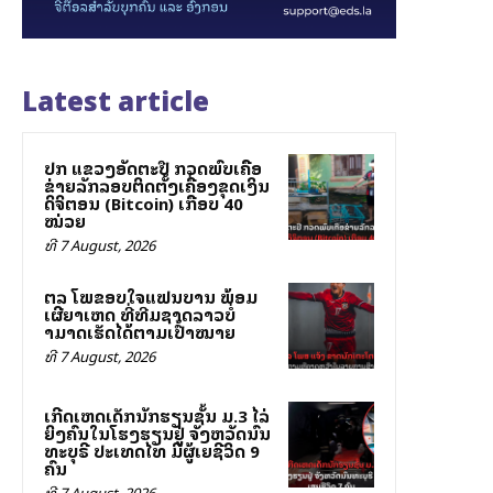
Latest article
ປກສ ແຂວງອັດຕະປື ກວດພົບເຄືອ
ຂ່າຍລັກລອບຕິດຕັ້ງເຄື່ອງຂຸດເງິນ
ດິຈິຕອນ (Bitcoin) ເກືອບ 40
ໝ່ວຍ
ທີ 7 August, 2026
ສຕລ ໂພສຂອບໃຈແຟນບານ ພ້ອມ
ເຜີຍສາເຫດ ທີ່ທີມຊາດລາວບໍ່
ສາມາດເຮັດໄດ້ຕາມເປົ້າໝາຍ
ທີ 7 August, 2026
ເກີດເຫດເດັກນັກຮຽນຊັ້ນ ມ.3 ໄລ່
ຍິງຄົນໃນໂຮງຮຽນຢູ່ ຈັງຫວັດນົນ
ທະບຸຣີ ປະເທດໄທ ມີຜູ້ເສຍຊີວິດ 9
ຄົນ
ທີ 7 August, 2026