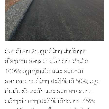
ສ່ວນສັນຍາ 2: ວຽກກໍ່ສ້າງ ສຳນັກງານ
ຫ້ອງການ ຂອງຄະນະໂຄງການສຳເລັດ
100%; ວຽກບຸກເບີກ ແລະ ອະນາໄມ
ຂອບເຂດການກໍ່ສ້າງ ປະຕິບັດໄດ້ 50%; ວຽກ
ດິນຖົມ ຍົກລະດັບ ແລະ ຂະຫຍາຍຄວາມ
ກວ້າງໜ້າທາງ ປະຕິບັດໄດ້ປະມານ 45%;