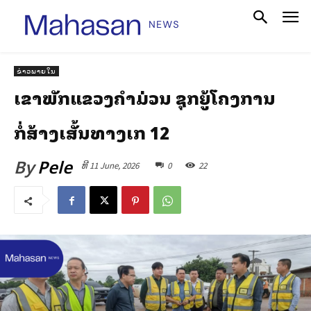
ຂ່າວພາຍໃນ
ເລຂາພັກແຂວງຄໍາມ່ວນ ຊຸກຍູ້ໂຄງການ
ກໍ່ສ້າງເສັ້ນທາງເລກ 12
By
Pele
ທີ 11 June, 2026
0
22