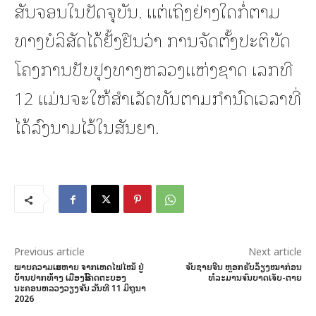
ສັນຈອນໃນປັດຈຸບັນ. ແຕ່ເຖິງຢ່າງໃດກໍ່ຕາມ
ທາງບໍລິສັດໄດ້ຢັ້ງຢືນວ່າ ການຈັດຕັ້ງປະຕິບັດ
ໂຄງການປັບປຸງທາງຫລວງແຫ່ງຊາດ ເລກທີ
12 ແມ່ນຈະໃຫ້ສໍາເລັດທັນຕາມກຳນົດເວລາທີ່
ໄດ້ລົງນາມໄວ້ໃນສັນຍາ.
Previous article
Next article
ພາບຄວາມເສຍຫາຍ ຈາກເຫດໄຟໄໝ້ ຢູ່
ຈັບຊາຍຈີນ ຫຼອກຮັບລ້ຽງໝາກ່ອນ
ບ້ານປາກທ້າງ ເມືອງສີໂຄດຕະບອງ
ທໍລະມານຈົນບາດເຈັບ-ຕາຍ
ນະຄອນຫລວງວຽງຈັນ ວັນທີ 11 ມິຖຸນາ
2026