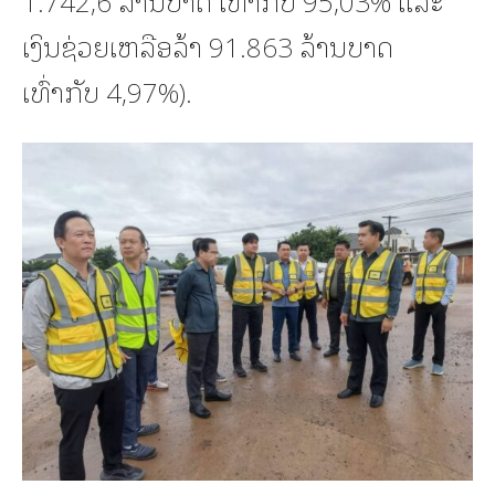
ເງິນຊ່ວຍເຫລືອລ້າ 91.863 ລ້ານບາດ
ເທົ່າກັບ 4,97%).