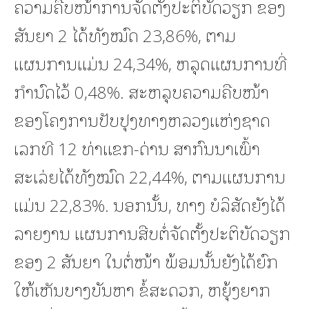
ຄວາມຄືບໜ້າການຈັດຕັ້ງປະຕິບັດວຽກ ຂອງ
ສັນຍາ 2 ໄດ້ທັງໝົດ 23,86%, ຕາມ
ແຜນການແມ່ນ 24,34%, ຫລຸດແຜນການທີ່
ກຳນົດໄວ້ 0,48%. ສະຫລຸບຄວາມຄືບໜ້າ
ຂອງໂຄງການປັບປຸງທາງຫລວງແຫ່ງຊາດ
ເລກທີ 12 ທ່າແຂກ-ດ່ານ ສາກົນນາເພົ້າ
ສະເລ່ຍໄດ້ທັງໝົດ 22,44%, ຕາມແຜນການ
ແມ່ນ 22,83%. ນອກນັ້ນ, ທາງ ບໍລິສັດຍັງໄດ້
ລາຍງານ ແຜນການສືບຕໍ່ຈັດຕັ້ງປະຕິບັດວຽກ
ຂອງ 2 ສັນຍາ ໃນຕໍ່ໜ້າ ພ້ອມນັ້ນຍັງໄດ້ຍົກ
ໃຫ້ເຫັນບາງບັນຫາ ຂໍ້ສະດວກ, ຫຍຸ້ງຍາກ