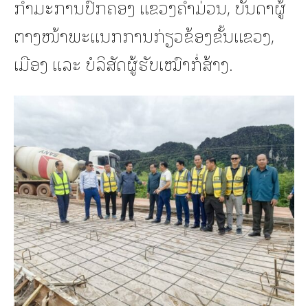
ກຳມະການປົກຄອງ ແຂວງຄໍາມ່ວນ, ບັນດາຜູ້
ຕາງໜ້າພະແນກການກ່ຽວຂ້ອງຂັ້ນແຂວງ,
ເມືອງ ແລະ ບໍລິສັດຜູ້ຮັບເໝົາກໍ່ສ້າງ.