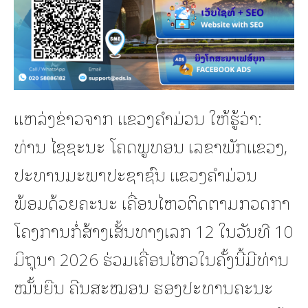
ແຫລ່ງຂ່າວຈາກ ແຂວງຄຳມ່ວນ ໃຫ້ຮູ້ວ່າ:
ທ່ານ ໄຊຊະນະ ໂຄດພູທອນ ເລຂາພັກແຂວງ,
ປະທານມະພາປະຊາຊົນ ແຂວງຄໍາມ່ວນ
ພ້ອມດ້ວຍຄະນະ ເຄື່ອນໄຫວຕິດຕາມກວດກາ
ໂຄງການກໍ່ສ້າງເສັ້ນທາງເລກ 12 ໃນວັນທີ 10
ມິຖຸນາ 2026 ຮ່ວມເຄື່ອນໄຫວໃນຄັ້ງນີ້ມີທ່ານ
ໝັ້ນຍືນ ຄີນສະໝອນ ຮອງປະທານຄະນະ