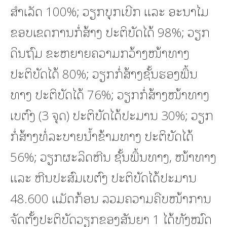
ສຳເລັດ 100%; ວຽກບຸກເບີກ ແລະ ອະນາໄມ
ຂອບເຂດການກໍ່ສ້າງ ປະຕິບັດໄດ້ 98%; ວຽກ
ດິນຖົມ ຂະຫຍາຍຄວາມກວ້າງໜ້າທາງ
ປະຕິບັດໄດ້ 80%; ວຽກກໍ່ສ້າງຊັ້ນຮອງພື້ນ
ທາງ ປະຕິບັດໄດ້ 76%; ວຽກກໍ່ສ້າງໜ້າທາງ
ເບຕົງ (3 ຈຸດ) ປະຕິບັດໄດ້ປະມານ 30%; ວຽກ
ກໍ່ສ້າງທໍ່ລະບາຍນໍ້າຂ້າມທາງ ປະຕິບັດໄດ້
56%; ວຽກຜະລິດຫີນ ຊັ້ນພື້ນທາງ, ໜ້າທາງ
ແລະ ຫີນປະສົມເບຕົງ ປະຕິບັດໄດ້ປະມານ
48.600 ແມັດກ້ອນ ລວມຄວາມຄືບໜ້າການ
ຈັດຕັ້ງປະຕິບັດວຽກຂອງສັນຍາ 1 ໄດ້ທັງໝົດ