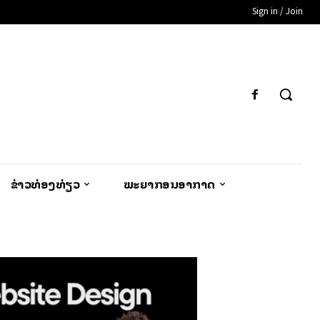
Sign in / Join
ຂ່າວທ່ອງທ່ຽວ
ພະຍາກອນອາກາດ