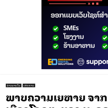
ຂ່າວພາຍໃນ
ເຫດການ
ພາບຄວາມເສຍຫາຍ ຈາກເ