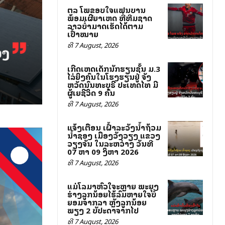
ສຕລ ໂພສຂອບໃຈແຟນບານ
ພ້ອມເຜີຍສາເຫດ ທີ່ທີມຊາດ
ລາວບໍ່ສາມາດເຮັດໄດ້ຕາມ
ເປົ້າໝາຍ
ທີ 7 August, 2026
ເກີດເຫດເດັກນັກຮຽນຊັ້ນ ມ.3
ໄລ່ຍິງຄົນໃນໂຮງຮຽນຢູ່ ຈັງ
ຫວັດນົນທະບຸຣີ ປະເທດໄທ ມີ
ຜູ້ເສຍຊີວິດ 9 ຄົນ
ທີ 7 August, 2026
ແຈ້ງເຕືອນ ເຝົ້າລະວັງນ້ຳຖ້ວມ
ນ້ຳຊອງ ເມືອງວັງວຽງ ແຂວງ
ວຽງຈັນ ໃນລະຫວ່າງ ວັນທີ
07 ຫາ 09 ສິງຫາ 2026
ທີ 7 August, 2026
ແມ່ໂລມາຫົວໃຈສະຫຼາຍ ພະຍຸງ
ຮ່າງລູກນ້ອຍໄຮ້ລົມຫາຍໃຈບໍ່
ຍອມຈາກລາ ຫຼັງລູກນ້ອຍ
ພຽງ 2 ສັບປະດາຈາກໄປ
ທີ 7 August, 2026