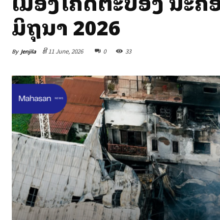
ເມືອງສີໂຄດຕະບອງ ນະຄ
ມິຖຸນາ 2026
By
Jenjila
ທີ 11 June, 2026
0
33