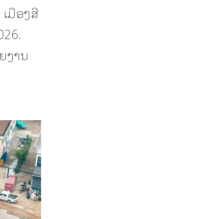
ເມືອງສີ
026.
າຍງານ