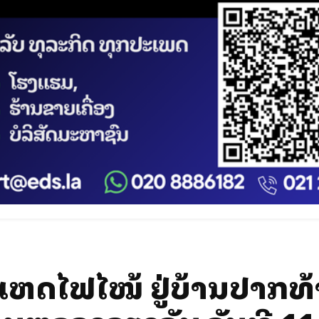
ຫດໄຟໄໝ້ ຢູ່ບ້ານປາກທ້