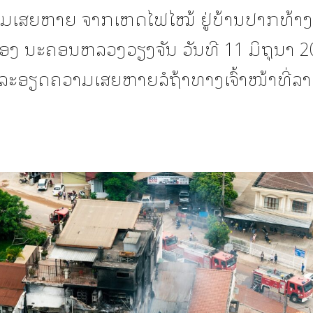
ເສຍຫາຍ ຈາກເຫດໄຟໄໝ້ ຢູ່ບ້ານປາກທ້າງ 
ງ ນະຄອນຫລວງວຽງຈັນ ວັນທີ 11 ມິຖຸນາ 2
ລະອຽດຄວາມເສຍຫາຍລໍຖ້າທາງເຈົ້າໜ້າທີ່ລ
.