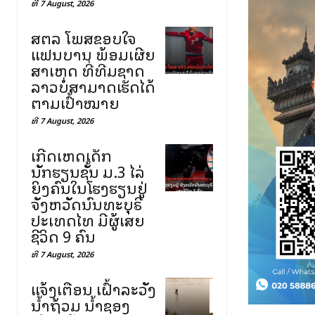
ທີ 7 August, 2026
ສຕລ ໂພສຂອບໃຈ
ແຟນບານ ພ້ອມເຜີຍ
ສາເຫດ ທີ່ທີມຊາດ
ລາວບໍ່ສາມາດເຮັດໄດ້
ຕາມເປົ້າໝາຍ
ທີ 7 August, 2026
ເກີດເຫດເດັກ
ນັກຮຽນຊັ້ນ ມ.3 ໄລ່
ຍິງຄົນໃນໂຮງຮຽນຢູ່
ຈັງຫວັດນົນທະບຸຣີ
ປະເທດໄທ ມີຜູ້ເສຍ
ຊີວິດ 9 ຄົນ
ທີ 7 August, 2026
ແຈ້ງເຕືອນ ເຝົ້າລະວັງ
ນ້ຳຖ້ວມ ນ້ຳຊອງ