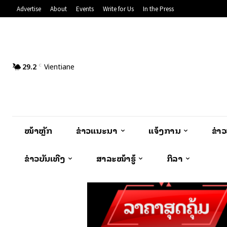
Advertise
About
Events
Write for Us
In the Press
29.2
Vientiane
C
ໜ້າຫຼັກ
ຂ່າວແນະນຳ
ແຈ້ງການ
ຂ່າ
ຂ່າວບັນເທີງ
ສາລະໜ້າຮູ້
ກິລາ