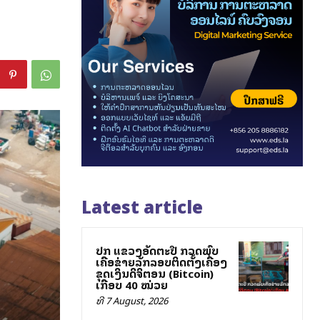
Latest article
ປກສ ແຂວງອັດຕະປື ກວດພົບ
ເຄືອຂ່າຍລັກລອບຕິດຕັ້ງເຄື່ອງ
ຂຸດເງິນດິຈິຕອນ (Bitcoin)
ເກືອບ 40 ໝ່ວຍ
ທີ 7 August, 2026