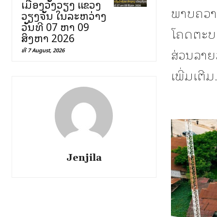
ເມືອງວັງວຽງ ແຂວງ
ພາບຄວາມ
ວຽງຈັນ ໃນລະຫວ່າງ
ວັນທີ 07 ຫາ 09
ໂຄດຕະບອ
ສິງຫາ 2026
ສ່ວນລາຍ
ທີ 7 August, 2026
ເພີ່ມເຕີມ
Jenjila