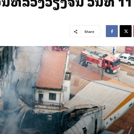
ອນຫລວງວຽງຈັນ ວັນທີ 11
Share