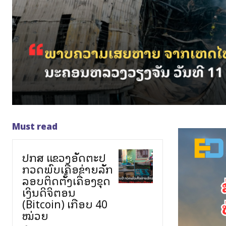
Must read
ປກສ ແຂວງອັດຕະປື
ກວດພົບເຄືອຂ່າຍລັກ
ລອບຕິດຕັ້ງເຄື່ອງຂຸດ
ເງິນດິຈິຕອນ
(Bitcoin) ເກືອບ 40
ໝ່ວຍ