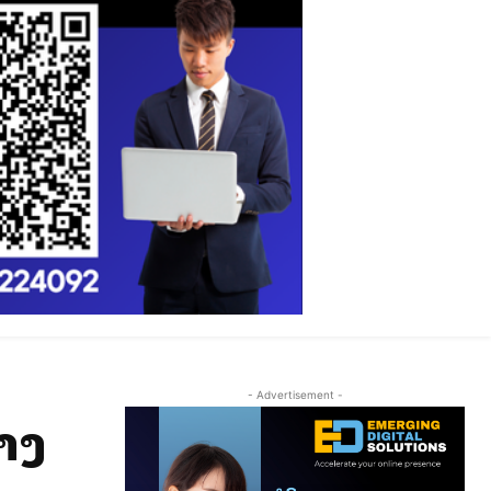
- Advertisement -
າງ