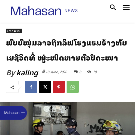
ເຫດການ
ພົບສົບໜຸ່ມລາວຖືກລິຟໂຮງແຮມຮ້າງທັບ
ເສຍຊີວິດທີ່ ໝູ່ສະໜິດຫາຍຕົວປິດສະໜາ
By
kaling
ທີ 10 June, 2026
0
18