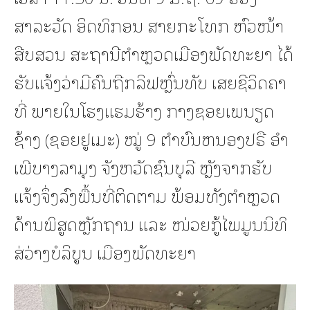
ສາລະວັດ ອິດທິກອນ ສາຍກະໂທກ ຫົວໜ້າ
ສືບສວນ ສະຖານີຕຳຫຼວດເມືອງພັດທະຍາ ໄດ້
ຮັບແຈ້ງວ່າມີຄົນຖືກລິຟຫຼົ່ນທັບ ເສຍຊີວິດຄາ
ທີ່ ພາຍໃນໂຮງແຮມຮ້າງ ກາງຊອຍເພນຽດ
ຊ້າງ (ຊອຍຢູເມະ) ໝູ່ 9 ຕຳບົນຫນອງປຣື ອຳ
ເພີບາງລາມຸງ ຈັງຫວັດຊົນບຸລີ ຫຼັງຈາກຮັບ
ແຈ້ງຈຶ່ງລົງພື້ນທີ່ຕິດຕາມ ພ້ອມທັງຕຳຫຼວດ
ດ້ານພິສູດຫຼັກຖານ ແລະ ໜ່ວຍກູ້ໄພມູນນິທິ
ສ່ວ່າງບໍລິບູນ ເມືອງພັດທະຍາ