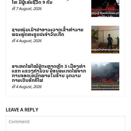
ໄທ ມີຜູ້ເສຍຊີວິດ 9 ຄົນ
ທີ 7 August, 2026
ຊາຍໜຸ່ມເມົາຢາອາລະວາດເຂົ້າທຳລາຍ
ພຣະພຸດທະຮູບປະຈຳວັນເກີດ
ທີ 4 August, 2026
ສາເຫດໄຟໄໝ້ຢູ່ຕະຫຼາດຫຼັກ 3 ເມືອງທ່າ
ແຂກ ແຂວງຄໍາມ່ວນ ຍ້ອນສະເກັດໄຟຈາກ
ການຈອດເຫລັກພາຍໃນຮ້ານ ລຸກລາມ
ກາຍເປັນອັກຄີໄຟ
ທີ 4 August, 2026
LEAVE A REPLY