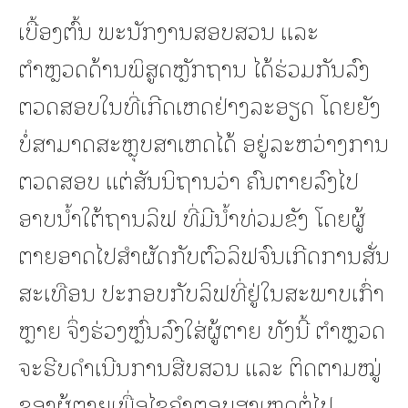
ເບື້ອງຕົ້ນ ພະນັກງານສອບສວນ ແລະ
ຕຳຫຼວດດ້ານພິສູດຫຼັກຖານ ໄດ້ຮ່ວມກັນລົງ
ຕວດສອບໃນທີ່ເກີດເຫດຢ່າງລະອຽດ ໂດຍຍັງ
ບໍ່ສາມາດສະຫຼຸບສາເຫດໄດ້ ອຍູ່ລະຫວ່າງການ
ຕວດສອບ ແຕ່ສັນນິຖານວ່າ ຄົນຕາຍລົງໄປ
ອາບນ້ຳໃຕ້ຖານລິຟ ທີ່ມີນ້ຳທ່ວມຂັງ ໂດຍຜູ້
ຕາຍອາດໄປສຳຜັດກັບຕົວລິຟຈົນເກີດການສັ່ນ
ສະເທືອນ ປະກອບກັບລິຟທີ່ຢູ່ໃນສະພາບເກົ່າ
ຫຼາຍ ຈຶ່ງຮ່ວງຫຼົ່ນລົງໃສ່ຜູ້ຕາຍ ທັງນີ້ ຕຳຫຼວດ
ຈະຮີບດຳເນີນການສືບສວນ ແລະ ຕິດຕາມໝູ່
ຂອງຜູ້ຕາຍເພື່ອໄຂຄຳຕອບສາເຫດຕໍ່ໄປ.