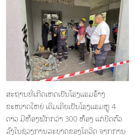
ສະຖານທີ່ເກີດເຫດເປັນໂຮງແຮມຮ້າງ
ຂະໜາດໃຫຍ່ ເດີມເຄີຍເປັນໂຮງແຮມຫຼູ 4
ດາວ ມີຫ້ອງພັກກວ່າ 300 ຫ້ອງ ແຕ່ປິດຕົວ
ລົງໃນຊ່ວງການລະບາດຂອງໂຄວິດ ຈາກການ