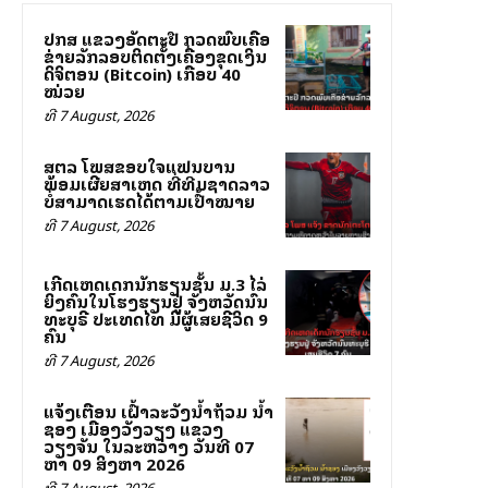
ປກສ ແຂວງອັດຕະປື ກວດພົບເຄືອ
ຂ່າຍລັກລອບຕິດຕັ້ງເຄື່ອງຂຸດເງິນ
ດິຈິຕອນ (Bitcoin) ເກືອບ 40
ໝ່ວຍ
ທີ 7 August, 2026
ສຕລ ໂພສຂອບໃຈແຟນບານ
ພ້ອມເຜີຍສາເຫດ ທີ່ທີມຊາດລາວ
ບໍ່ສາມາດເຮັດໄດ້ຕາມເປົ້າໝາຍ
ທີ 7 August, 2026
ເກີດເຫດເດັກນັກຮຽນຊັ້ນ ມ.3 ໄລ່
ຍິງຄົນໃນໂຮງຮຽນຢູ່ ຈັງຫວັດນົນ
ທະບຸຣີ ປະເທດໄທ ມີຜູ້ເສຍຊີວິດ 9
ຄົນ
ທີ 7 August, 2026
ແຈ້ງເຕືອນ ເຝົ້າລະວັງນ້ຳຖ້ວມ ນ້ຳ
ຊອງ ເມືອງວັງວຽງ ແຂວງ
ວຽງຈັນ ໃນລະຫວ່າງ ວັນທີ 07
ຫາ 09 ສິງຫາ 2026
ທີ 7 August, 2026