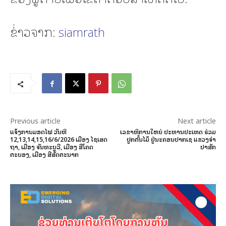
ຂ່່າວຈາກ:
siamrath
Previous article
Next article
ແຈ້ງການມອດໄຟ ວັນທີ
ເລຂາທິການໃຫຍ່ ປະທານປະເທດ ຮ່ວມ
12,13,14,15,16/6/2026 ເມືອງ ໄຊເສດ
ປູກຕົ້ນໄມ້ ຢູ່ນະຄອນປາກເຊ ແຂວງຈໍາ
ຖາ, ເມືອງ ຈັນທະບູລີ, ເມືອງ ສີໂຄດ
ປາສັກ
ຕະບອງ, ເມືອງ ສີສັດຕະນາກ