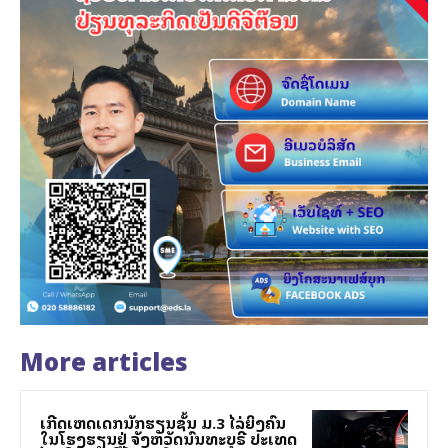
More articles
ເກີດເຫດເດັກນັກຮຽນຊັ້ນ ມ.3 ໄລ່ຍິງຄົນ
ໃນໂຮງຮຽນຢູ່ ຈັງຫວັດນົນທະບຸຣີ ປະເທດ