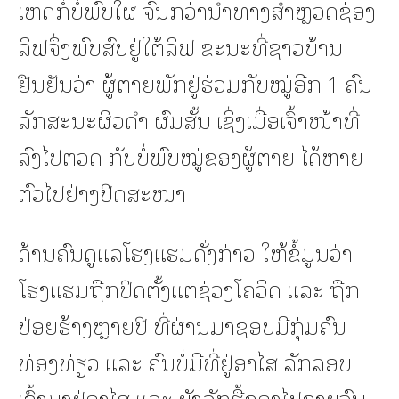
ເຫດກໍ່ບໍ່ພົບໃຜ ຈົນກວ່ານຳທາງສຳຫຼວດຊ່ອງ
ລິຟຈຶ່ງພົບສົບຢູ່ໃຕ້ລິຟ ຂະນະທີ່ຊາວບ້ານ
ຢືນຢັນວ່າ ຜູ້ຕາຍພັກຢູ່ຮ່ວມກັບໝູ່ອີກ 1 ຄົນ
ລັກສະນະຜິວດຳ ຜົມສັ້ນ ເຊິ່ງເມື່ອເຈົ້າໜ້າທີ່
ລົງໄປຕວດ ກັບບໍ່ພົບໝູ່ຂອງຜູ້ຕາຍ ໄດ້ຫາຍ
ຕົວໄປຢ່າງປິດສະໜາ
ດ້ານຄົນດູແລໂຮງແຮມດັ່ງກ່າວ ໃຫ້ຂໍ້ມູນວ່າ
ໂຮງແຮມຖືກປິດຕັ້ງແຕ່ຊ່ວງໂຄວິດ ແລະ ຖືກ
ປ່ອຍຮ້າງຫຼາຍປີ ທີ່ຜ່ານມາຊອບມີກຸ່ມຄົນ
ທ່ອງທ່ຽວ ແລະ ຄົນບໍ່ມີທີ່ຢູ່ອາໄສ ລັກລອບ
ເຂົ້າມາຢູ່ອາໄສ ແລະ ຍັງລັກຮື້ຂອງໄປຂາຍຈົນ