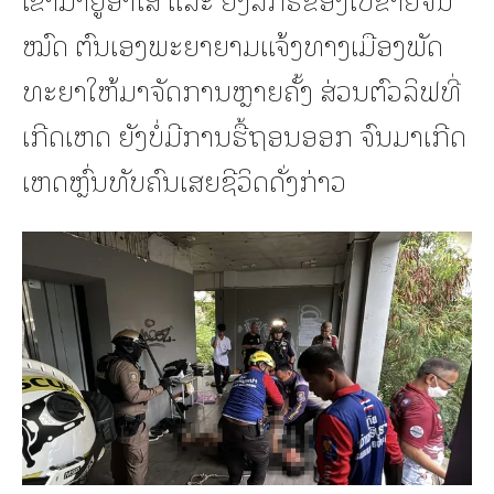
ໝົດ ຕົນເອງພະຍາຍາມແຈ້ງທາງເມືອງພັດ
ທະຍາໃຫ້ມາຈັດການຫຼາຍຄັ້ງ ສ່ວນຕົວລິຟທີ່
ເກີດເຫດ ຍັງບໍ່ມີການຮື້ຖອນອອກ ຈົນມາເກີດ
ເຫດຫຼົ່ນທັບຄົນເສຍຊີວິດດັ່ງກ່າວ