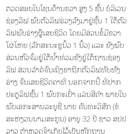
ຕວດສອບໃນໂຊນດ້ານຂວາ ສູງ 5 ຊັ້ນ ບໍລິເວນ
ຊ່ອງລິຟ ພົບຕົວລິຟຮ່ວງລົງມາຢູ່ຊັ້ນ 1 ໃຕ້ຕົວ
ລິຟພົບຮ່າງຜູ້ເສຍຊີວິດ ໂດຍມີສ່ວນຂໍ້ມືຂວາ
ໂຜ່ໂຫຍ (ລັກສະນະຊູນິ້ວ 1 ນິ້ວ) ແລະ ຍັງພົບ
ສ່ວນຫົວຈົ່ມຢູ່ໃຕ້ນ້ຳທ່ວມຂັງຢູ່ໃຕ້ຖານຊ່ອງ
ລິຟ ສ່ວນລຳຄໍຈົນເຖິງຂາຖືກຕົວລິຟທັບທັງ
ຮ່າງ ຈົນເສຍຊີວິດຄາທີ່ ນອກຈາກນີ້ ທີ່ປາກ
ປະຕູລິຟຊັ້ນ 1 ພົບກະເປົ໋າ ແລ່ນສີດຳ ພາຍໃນ
ພົບເອກະສານລະບຸຊື່ ນາຍ ຄັນທະວິສັກ (ຂໍ
ສະຫງວນນາມສະກຸນ) ອາຍຸ 32 ປີ ຊາວ ສປປ
ລາວ ຕຳຫຼວດຈຶ່ງເກັບໄວ້ເປັນຫຼັກຖານ