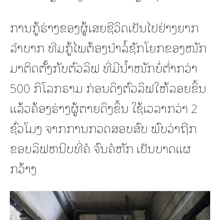
ການກູ້ຮ່າງຂອງຜູ້ເສຍຊີວິດເປັນໄປຢ່າງຍາກ
ລຳບາກ ທີມກູ້ໄພຕ້ອງນຳລໍ້ຊັກໂຍກຂອງໜັກ
ມາຕິດຕັ້ງກັບຕົວລິຟ ທີ່ມີນ້ຳໜັກບໍ່ຕ່ຳກວ່າ
500 ກິໂລກຣາມ ກ່ອນດຶງຕົວລິຟໃຫ້ລອຍຂຶ້ນ
ແລ້ວຄ້ອງຮ່າງຜູ້ຕາຍດຶງຂຶ້ນ ໃຊ້ເວລາກວ່າ 2
ຊົ່ວໂມງ ຈາກການກວດສອບສົບ ພົບວ່າຖືກ
ຂອບລິຟຫນີບທີ່ຄໍ ຈົນຄໍຫັກ ເປັນບາດແຜ
ກວ້າງ