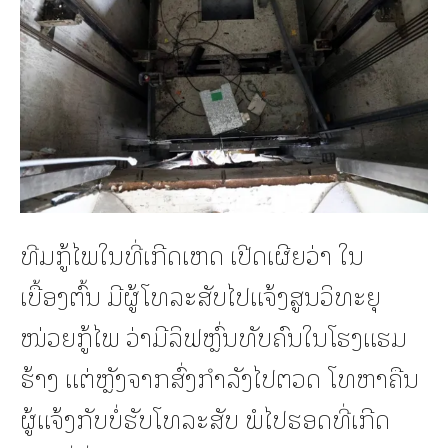
ທີມກູ້ໄພໃນທີ່ເກີດເຫດ ເປີດເຜີຍວ່າ ໃນ
ເບື້ອງຕົ້ນ ມີຜູ້ໂທລະສັບໄປແຈ້ງສູນວິທະຍຸ
ໜ່ວຍກູ້ໄພ ວ່າມີລິຟຫຼົ່ນທັບຄົນໃນໂຮງແຮມ
ຮ້າງ ແຕ່ຫຼັງຈາກສົ່ງກຳລັງໄປຕວດ ໂທຫາຄືນ
ຜູ້ແຈ້ງກັບບໍ່ຮັບໂທລະສັບ ພໍໄປຮອດທີ່ເກີດ