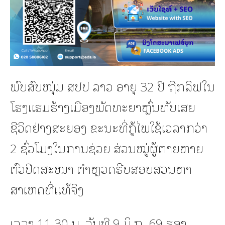
ພົບສົບໜຸ່ມ ສປປ ລາວ ອາຍຸ 32 ປີ ຖືກລິຟໃນ
ໂຮງແຮມຮ້າງເມືອງພັດທະຍາຫຼົ່ນທັບເສຍ
ຊີວິດຢ່າງສະຍອງ ຂະນະທີ່ກູ້ໄພໃຊ້ເວລາກວ່າ
2 ຊົ່ວໂມງໃນການຊ່ວຍ ສ່ວນໝູ່ຜູ້ຕາຍຫາຍ
ຕົວປິດສະໜາ ຕຳຫຼວດຮີບສອບສວນຫາ
ສາເຫດທີ່ແທ້ຈິງ
ເວລາ 11.30 ນ. ວັນທີ 9 ມິ.ຖ. 69 ຮອງ