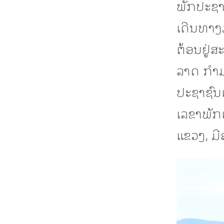
ພັກປະຊາ
ເດີນທາງມ
ຕ້ອນຢູ່
ລາດ​ ກໍາ
ປະຊາຊົນ​
ເລຂາ​ພັ
ແຂວງ, ມີ