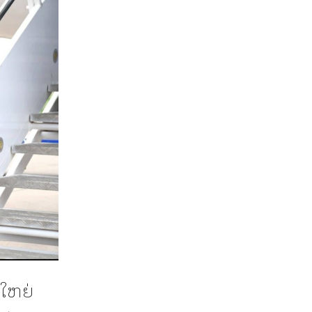
ນໃຫຍ່