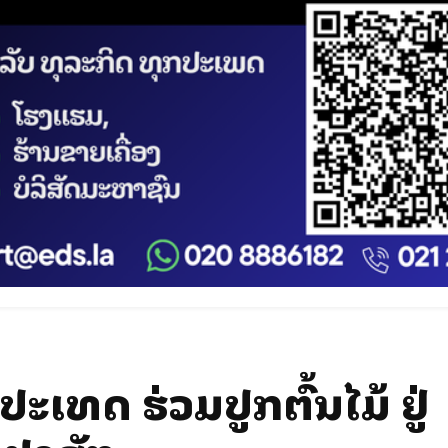
ເທດ ຮ່ວມປູກຕົ້ນໄມ້ ຢູ່