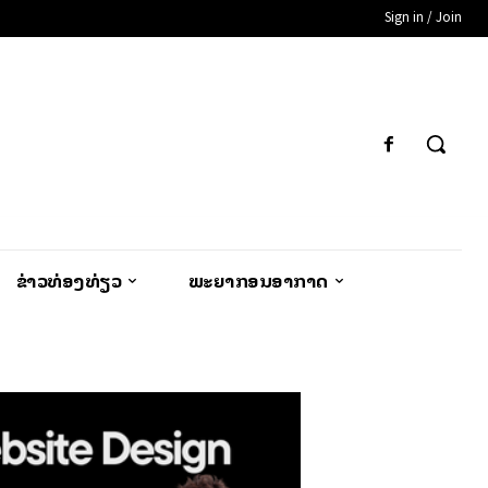
Sign in / Join
ຂ່າວທ່ອງທ່ຽວ
ພະຍາກອນອາກາດ