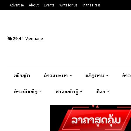
Advertise
About
Events
Write for Us
In the Press
29.4
Vientiane
C
ໜ້າຫຼັກ
ຂ່າວແນະນຳ
ແຈ້ງການ
ຂ່າ
ຂ່າວບັນເທີງ
ສາລະໜ້າຮູ້
ກິລາ