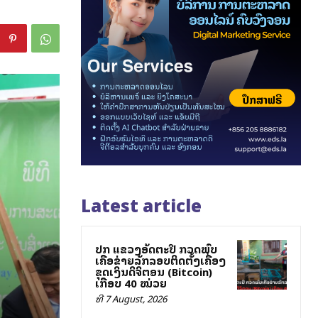
Latest article
ປກສ ແຂວງອັດຕະປື ກວດພົບ
ເຄືອຂ່າຍລັກລອບຕິດຕັ້ງເຄື່ອງ
ຂຸດເງິນດິຈິຕອນ (Bitcoin)
ເກືອບ 40 ໝ່ວຍ
ທີ 7 August, 2026