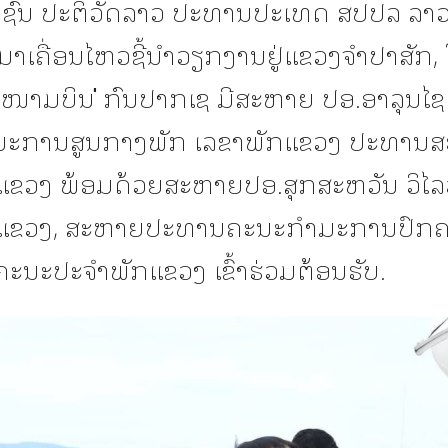
ຊົນ ປະຕິວັດລາວ ປະທານປະເທດ ສປປລ ລາວ​ 
າເຄື່ອນໄຫວຊີ້ນຳວຽກງານຢູ່ແຂວງຈໍາປາສັກ​,​
ສະໜາມບິນ ່ກົນປາກເຊ​ ມີສະຫາຍ ປອ.ອາລຸນໄຊ
ມະການ​ສູນກາງ​ພັກ​ ເລຂາ​ພັກແຂວງ​ ປະທານ​ສ
ແຂວງ​ ພ້ອມດ້ວຍ​ສະຫາຍ​ປອ.ສຸກສະຫວັນ ວິໄລ
ກແຂວງ, ສະຫາຍປະທານ​ຄະນະກໍາມະ​ການປົກຄ
ຄະນະປະຈຳພັກແຂວງ​ ເຂົ້າຮ່ວມ​ຕ້ອນຮັບ​.​