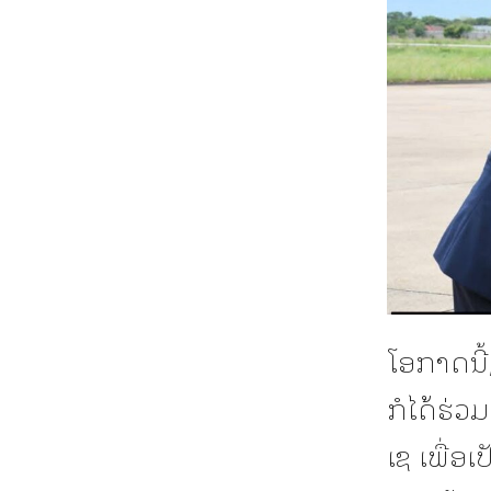
ໂອກາດ​ນີ
ກໍໄດ້ຮ່
ເຊ​ ເພື່