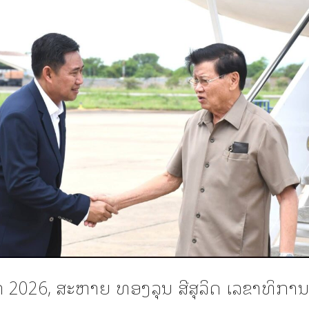
າ 2026, ສະຫາຍ ທອງລຸນ ສີສຸລິດ​ ເລຂາທິກາ