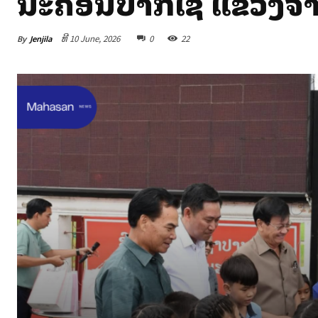
ນະຄອນປາກເຊ ແຂວງຈໍາ
By
Jenjila
ທີ 10 June, 2026
0
22