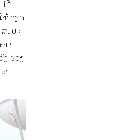
ໄດ້
 ໃຫ້ກຽດ
 ສູນນະ
ະພາ​
ວົງ ຮອງ
ອງ​