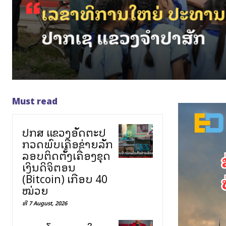
Must read
ປກສ ແຂວງອັດຕະປື
ກວດພົບເຄືອຂ່າຍລັກ
ລອບຕິດຕັ້ງເຄື່ອງຂຸດ
ເງິນດິຈິຕອນ
(Bitcoin) ເກືອບ 40
ໝ່ວຍ
ທີ 7 August, 2026