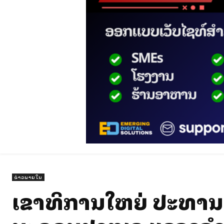
ຂ່າວພາຍໃນ
ເລຂາທິການໃຫຍ່ ປະທານປະ