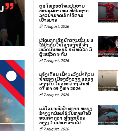
ສຕລ ໂພສຂອບໃຈແຟນບານ
ພ້ອມເຜີຍສາເຫດ ທີ່ທີມຊາດ
ລາວບໍ່ສາມາດເຮັດໄດ້ຕາມ
ເປົ້າໝາຍ
ທີ 7 August, 2026
ເກີດເຫດເດັກນັກຮຽນຊັ້ນ ມ.3
ໄລ່ຍິງຄົນໃນໂຮງຮຽນຢູ່ ຈັງ
ຫວັດນົນທະບຸຣີ ປະເທດໄທ ມີ
ຜູ້ເສຍຊີວິດ 9 ຄົນ
ທີ 7 August, 2026
ແຈ້ງເຕືອນ ເຝົ້າລະວັງນ້ຳຖ້ວມ
ນ້ຳຊອງ ເມືອງວັງວຽງ ແຂວງ
ວຽງຈັນ ໃນລະຫວ່າງ ວັນທີ
07 ຫາ 09 ສິງຫາ 2026
ທີ 7 August, 2026
ແມ່ໂລມາຫົວໃຈສະຫຼາຍ ພະຍຸງ
ຮ່າງລູກນ້ອຍໄຮ້ລົມຫາຍໃຈບໍ່
ຍອມຈາກລາ ຫຼັງລູກນ້ອຍ
ພຽງ 2 ສັບປະດາຈາກໄປ
ທີ 7 August, 2026