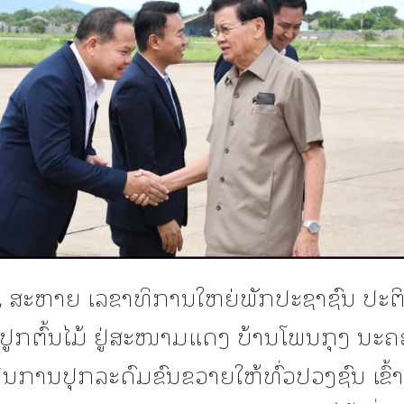
້​,​ ສະຫາຍ​ ເລຂາທິການໃຫຍ່ພັກປະຊາຊົນ ປະຕ
ວມປູກຕົ້ນໄມ້​ ຢູ່ສະໜາມແດງ ບ້ານໂພນກຸງ ນ
ອເປັນການປຸກລະດົມຂົນຂວາຍໃຫ້ທົ່ວປວງຊົນ ເຂົ້