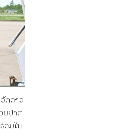
ິວັດລາວ
ະຄອນປາກ
າຮ່ວມໃນ