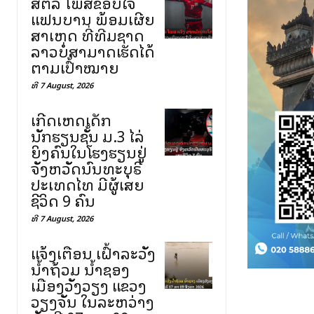
ສຕລ ໂພສຂອບໃຈ
ແຟນບານ ພ້ອມເຜີຍ
ສາເຫດ ທີ່ທີມຊາດ
ລາວບໍ່ສາມາດເຮັດໄດ້
ຕາມເປົ້າໝາຍ
ທີ 7 August, 2026
ເກີດເຫດເດັກ
ນັກຮຽນຊັ້ນ ມ.3 ໄລ່
ຍິງຄົນໃນໂຮງຮຽນຢູ່
ຈັງຫວັດນົນທະບຸຣີ
ປະເທດໄທ ມີຜູ້ເສຍ
ຊີວິດ 9 ຄົນ
ທີ 7 August, 2026
ແຈ້ງເຕືອນ ເຝົ້າລະວັງ
ນ້ຳຖ້ວມ ນ້ຳຊອງ
ເມືອງວັງວຽງ ແຂວງ
ວຽງຈັນ ໃນລະຫວ່າງ