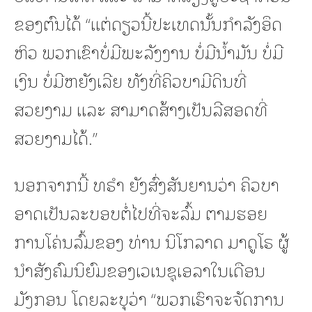
ຂອງຕົນໄດ້ “ແຕ່ດຽວນີ້ປະເທດນັ້ນກຳລັງອຶດ
ຫິວ ພວກເຂົາບໍ່ມີພະລັງງານ ບໍ່ມີນ້ຳມັນ ບໍ່ມີ
ເງິນ ບໍ່ມີຫຍັງເລີຍ ທັງທີ່ຄິວບາມີດິນທີ່
ສວຍງາມ ແລະ ສາມາດສ້າງເປັນລີສອດທີ່
ສວຍງາມໄດ້.”
ນອກຈາກນີ້ ທຣຳ ຍັງສົ່ງສັນຍານວ່າ ຄິວບາ
ອາດເປັນລະບອບຕໍ່ໄປທີ່ຈະລົ້ມ ຕາມຮອຍ
ການໂຄ່ນລົ້ມຂອງ ທ່ານ ນິໂກລາດ ມາດູໂຣ ຜູ້
ນຳສັງຄົມນິຍົມຂອງເວເນຊຸເອລາໃນເດືອນ
ມັງກອນ ໂດຍລະບຸວ່າ “ພວກເຮົາຈະຈັດການ