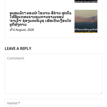
ສະຫະລັດฯ ຍອມບໍ່! ໂອມານ-ອິຮ່ານ ຜຸດດີລ
ໃຫ້ສິດເຕຫະຣານຄຸມການຈາລະຈອນ
‘ຂາເຂົ້າ’ ຊ່ອງແຄບຮໍມຸຊ ເພື່ອເປັນເງື່ອນໄຂ
ຍຸຕິສົງຄາມ
ທີ 6 August, 2026
LEAVE A REPLY
Comment:
Na