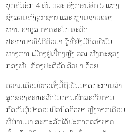
ບຸກຄົນອີກ 4 ຄົນ ແລະ ອົງກອນອີກ 5 ແຫ່ງ
ຊຶ່ງລວມທັງລູກຊາຍ ແລະ ຫຼານຊາຍຂອງ
ທ່ານ ຣາອູລ ກາດສະໂຕ ອະດີດ
ປະທານາທິບໍດີຄິວບາ ຜູ້ທີ່ຍັງມີອິດທິພົນ
ທາງການເມືອງຢູ່ເບື້ອງຫຼັງ ລວມທັງກະຊວງ
ກອງທັບ ກ້ອງປະຕິວັດ ຄິວບາ ດ້ວຍ.
ຄວາມເຄື່ອນໄຫວຄັ້ງນີ້ຖືເປັນມາດຕະການລ່າ
ສຸດຂອງສະຫະລັດໃນການຍົກລະດັບການ
ກົດດັນຜູ້ນຳຄອມມິວນິດຄິວບາ ຫຼັງຈາກເດືອນ
ທີ່ຜ່ານມາ ສະຫະລັດໄດ້ປະກາດຄວ່ຳບາດ