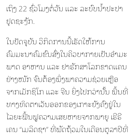
ເຖິງ 22 ຊົ່ວໂມງຕໍ່ວັນ ແລະ ລະບົບນ້ຳປະປາ
ຢຸດຊະງັກ.
ໃນປັດຈຸບັນ ວິກິດການນີ້ເຮັດໃຫ້ການ
ຄົມມະນາຄົມຂົນສົ່ງໃນຄິວບາກາຍເປັນອຳມະ
ພາດ ອາຫານ ແລະ ຢາຮັກສາໂລກຂາດແຄນ
ຢ່າງໜັກ ຈົນຕ້ອງພຶ່ງພາຄວາມຊ່ວຍເຫຼືອ
ຈາກເມັກຊິໂກ ແລະ ຈີນ ຍິ່ງໄປກວ່ານັ້ນ ພື້ນທີ່
ທາງທິດຕາເວັນອອກຂອງເກາະຍັງຄົງຢູ່ໃນ
ໄລຍະຟື້ນຟູຄວາມເສຍຫາຍຈາກພາຍຸ ເຮີຣີ
ເຄນ “ເມລິດຊາ” ທີ່ພັດຖ້ວມໃນເດືອນຕຸລາປີທີ່