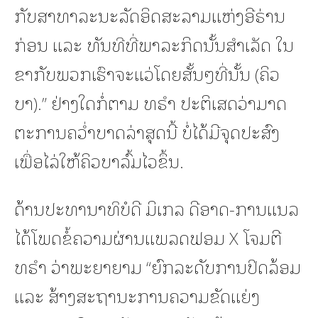
ກັບສາທາລະນະລັດອິດສະລາມແຫ່ງອີຣ່ານ
ກ່ອນ ແລະ ທັນທີທີ່ພາລະກິດນັ້ນສຳເລັດ ໃນ
ຂາກັບພວກເຮົາຈະແວ່ໂດຍສັ້ນໆທີ່ນັ້ນ (ຄິວ
ບາ).” ຢ່າງໃດກໍ່ຕາມ ທຣຳ ປະຕິເສດວ່າມາດ
ຕະການຄວ່ຳບາດລ່າສຸດນີ້ ບໍ່ໄດ້ມີຈຸດປະສົງ
ເພື່ອໄລ່ໃຫ້ຄິວບາລົ້ມໄວຂຶ້ນ.
ດ້ານປະທານາທິບໍດີ ມິເກລ ດີອາດ-ການແນລ
ໄດ້ໂພດຂໍ້ຄວາມຜ່ານແພລດຟອມ X ໂຈມຕີ
ທຣຳ ວ່າພະຍາຍາມ “ຍົກລະດັບການປິດລ້ອມ
ແລະ ສ້າງສະຖານະການຄວາມຂັດແຍ່ງ