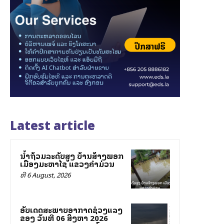
Latest article
ນ້ຳຖ້ວມລະດັບສູງ ບ້ານສ້າງພອກ
ເມືອງມະຫາໄຊ ແຂວງຄຳມ່ວນ
ທີ 6 August, 2026
ອັບເດດສະພາບອາກາດຊ່ວງແລງ
ຂອງ ວັນທີ 06 ສິງຫາ 2026