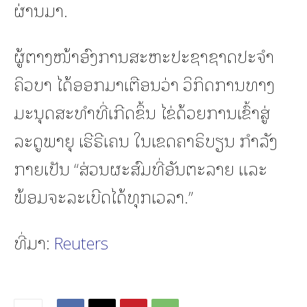
ຜ່ານມາ.
ຜູ້ຕາງໜ້າອົງການສະຫະປະຊາຊາດປະຈຳ
ຄິວບາ ໄດ້ອອກມາເຕືອນວ່າ ວິກິດການທາງ
ມະນຸດສະທຳທີ່ເກີດຂຶ້ນ ໄຂ່ດ້ວຍການເຂົ້າສູ່
ລະດູພາຍຸ ເຮີຣີເຄນ ໃນເຂດຄາຣິບຽນ ກຳລັງ
ກາຍເປັນ “ສ່ວນຜະສົມທີ່ອັນຕະລາຍ ແລະ
ພ້ອມຈະລະເບີດໄດ້ທຸກເວລາ.”
ທີ່ມາ:
Reuters