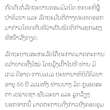
ກົດດັນຕໍ່ລັດຖະບານຄອມມິວນິດ ຂະນະທີ່ຜູ້
ນຳຄິວບາ ແລະ ລັດຖະມົນຕີຕ່າງປະເທດອອກ
ມາກ່າວໂທດທັນທີວ່າເປັນພຶດຕິກຳແຊກແຊງ
ທີ່ໜ້າລັງກຽດ.
ລັດຖະບານສະຫະລັດໄດ້ປະກາດມາດຕະການ
ຄວ່ຳບາດຄັ້ງໃໝ່ ໂດຍມຸ້ງເປົ້າໄປທີ່ ທ່ານ ມິ
ເກລ ດີອາດ-ການແນລ ປະທານາທິບໍດີຄິວບາ
ອາຍຸ 66 ປີ ລວມທັງ ທ່ານນາງ ລິດ ກູເອດສະ
ຕາ ເປຣາດຊາ ພັນລະຍາ ແລະ ລູກລ້ຽງ
ນອກຈາກນີ້ ມາດຕະການດັ່ງກ່າວຍັງຄອບຄຸມ