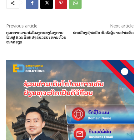
Previous article
Next article
ກວດກາຄວາມສຳເລັດວຽກຂອງໂຄງການ
ປກສ ເມືອງຊຳເໜືອ ຈັບຕົວຜູ້ຂາຍຢາເສບຕິດ
ຟື້ນຟູ ແລະ ສ້ອມແປງຊົນລະປະທານຫ້ວຍ
ໝາກຮຽວ