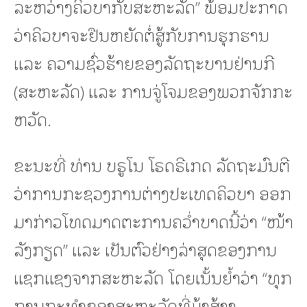
ລະຫວ່າງຄິວບາກັບສະຫະລັດ” ພ້ອມປະກາດ
ວ່າຄິວບາຈະຢືນຫຍັດຕໍ່ສູ້ກັບການຮຸກຮານ
ແລະ ຄວາມຊົ່ວຮ້າຍຂອງລັດຖະບານຢ່ານກີ
(ສະຫະລັດ) ແລະ ການຈູ່ໂຈມຂອງພວກຈັກກະ
ຫວັດ.
ຂະນະທີ່ ທ່ານ ບຣູໂນ ໂຣດຣີເກດ ລັດຖະມົນຕີ
ວ່າການກະຊວງການຕ່າງປະເທດຄິວບາ ອອກ
ມາກ່າວໂທດມາດຕະການຄວ່ຳບາດນີ້ວ່າ “ໜ້າ
ລັງກຽດ” ແລະ ເປັນຕົວຢ່າງລ່າສຸດຂອງການ
ແຊກແຊງຈາກສະຫະລັດ ໂດຍເນັ້ນຍ້ຳວ່າ “ທຸກ
ການກະທຳຂອງສະຫະລັດທີ່ມຸ້ງສ້າງ