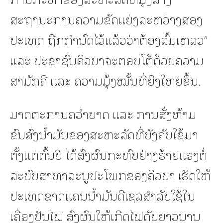
ສະຖານະການຄວາມຂັດແຍ່ງລະຫວ່າງສອງ
ປະເທດ ຖືກກຳນົດໄວ້ແລ້ວວ່າຕ້ອງລົ້ມເຫລວ”
ແລະ ປະຊາຊົນຄິວບາຈະຕອບໂຕ້ດ້ວຍຄວາມ
ສາມັກຄີ ແລະ ຄວາມມຸ້ງໝັ້ນທີ່ຍິ່ງໃຫຍ່ຂຶ້ນ.
ມາດຕະການຄວ່ຳບາດ ແລະ ການສັ່ງຫ້າມ
ຂົນສົ່ງນ້ຳມັນຂອງສະຫະລັດທີ່ບັງຄັບໃຊ້ມາ
ຕັ້ງແຕ່ຕົ້ນປີ ໄດ້ສົ່ງຜົນກະທົບຢ່າງຮ້າຍແຮງຕໍ່
ລະບົບສາທາລະນູປະໂພກຂອງຄິວບາ ເຮັດໃຫ້
ປະເທດຂາດແຄນນ້ຳມັນດີເຊລສຳລັບໃຊ້ໃນ
ເຄື່ອງປັ່ນໄຟ ສົ່ງຜົນໃຫ້ເກີດໄຟດັບຍາວນານ