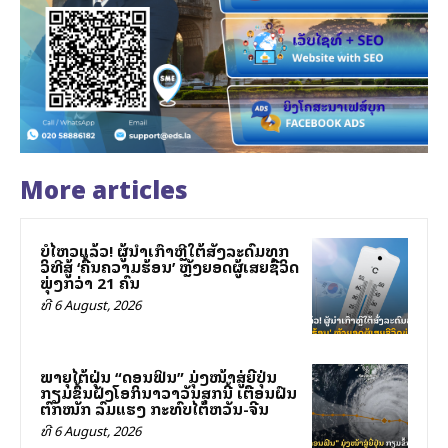
More articles
ບໍ່ໄຫວແລ້ວ! ຜູ້ນຳເກົາຫຼີໃຕ້ສັ່ງລະດົມທຸກ
ວິທີສູ້ ‘ຄື້ນຄວາມຮ້ອນ’ ຫຼັງຍອດຜູ້ເສຍຊີວິດ
ພຸ່ງກວ່າ 21 ຄົນ
ທີ 6 August, 2026
ພາຍຸໄຕ້ຝຸ່ນ “ດອນຟິນ” ມຸ່ງໜ້າສູ່ຍີ່ປຸ່ນ
ກຽມຂຶ້ນຝັ່ງໂອກິນາວາວັນສຸກນີ້ ເຕືອນຝົນ
ຕົກໜັກ ລົມແຮງ ກະທົບໄຕ້ຫວັນ-ຈີນ
ທີ 6 August, 2026