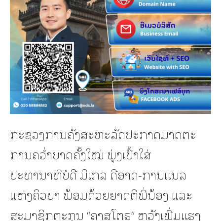
ກະຊວງການຄັງສະຫະລັດປະກາດມາດຕະ
ການຄວ່ຳບາດຄັ້ງໃໝ່ ພຸ່ງເປົ້າໃສ່
ປະທານາທິບໍດີ ມິເກລ ດີອາດ-ການແນລ
ແຫ່ງຄິວບາ ພ້ອມດ້ວຍຍາດຕິພີ່ນ້ອງ ແລະ
ສະມາຊິກຕະກຸນ “ຄາສໂຕຣ” ຫວັງເພີ່ມແຮງ