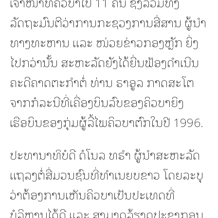
ເຈົ້າໜ້າທີ່ຄິວບາໄປ 11 ຄົນ ຊຶ່ງລວມທັງ
ລັດຖະມົນຕີວ່າການກະຊວງການສື່ສານ ຜູ້ນຳ
ທາງທະຫານ ແລະ ໜ່ວຍຂ່າວກອງຫຼັກ ຍິ່ງ
ໄປກວ່ານັ້ນ ສະຫະລັດຍັງໄດ້ຍື່ນຟ້ອງດຳເນີນ
ຄະດີຄາດຕະກຳຕໍ່ ທ່ານ ຣາອູລ ກາດສະໂຕ
ຈາກກໍລະນີທີ່ເຄື່ອງບິນລົບຂອງຄິວບາຍິງ
ເຮືອບິນຂອງກຸ່ມຜູ້ລີ້ໄພຄິວບາຕົກໃນປີ 1996.
ປະທານາທິບໍດີ ດໍໂນລ ທຣຳ ຜູ້ນຳສະຫະລັດ
ແຖລງຕໍ່ສື່ມວນຊົນທີ່ທຳເນຍບຂາວ ໂດຍລະບຸ
ວ່າຕ້ອງການເຫັນຄິວບາເປັນປະເທດທີ່
ບໍລິຫານໄດ້ດີ ແລະ ສາມາດລ້ຽງດູປະຊາກອນ