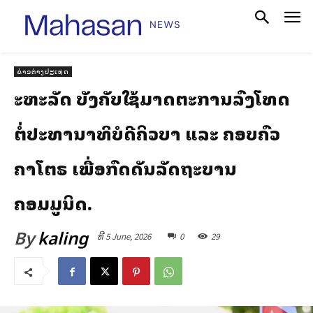
ຂ່າວຕ່າງປະເທດ
ສະຫະລັດ ບັງຄັບໃຊ້ມາດຕະການລົງໂທດ
ຕໍ່ປະທານາທິບໍດີຄິວບາ ແລະ ຄອບຄົວ
ຄາສໂຕຣ ເພື່ອກົດດັນລັດຖະບານ
ຄອມມູນິດ.
By
kaling
ທີ 5 June, 2026
0
29