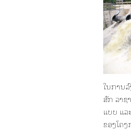
ໃນການລົ
ສັກ ລາຊາ
ແບບ ແລະ ກ
ຂອງໂຄງກ