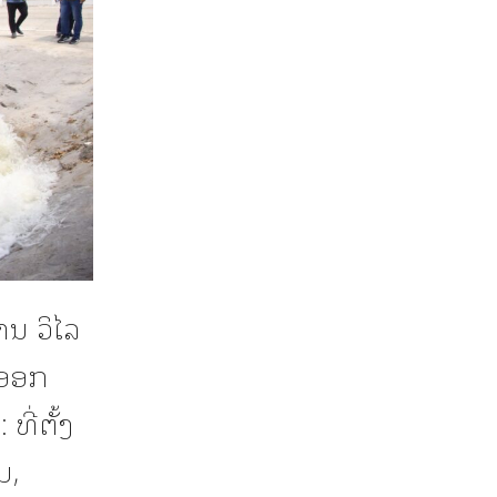
ນ ວິໄລ
-ອອກ
ທີ່ຕັ້ງ
ມ,