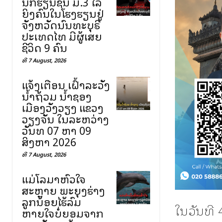
ນັກຮຽນຊັ້ນ ມ.3 ໄລ່
ຍິງຄົນໃນໂຮງຮຽນຢູ່
ຈັງຫວັດນົນທະບຸຣີ
ປະເທດໄທ ມີຜູ້ເສຍ
ຊີວິດ 9 ຄົນ
ທີ 7 August, 2026
ແຈ້ງເຕືອນ ເຝົ້າລະວັງ
ນ້ຳຖ້ວມ ນ້ຳຊອງ
ເມືອງວັງວຽງ ແຂວງ
ວຽງຈັນ ໃນລະຫວ່າງ
ວັນທີ 07 ຫາ 09
ສິງຫາ 2026
ທີ 7 August, 2026
ແມ່ໂລມາຫົວໃຈ
ສະຫຼາຍ ພະຍຸງຮ່າງ
ລູກນ້ອຍໄຮ້ລົມ
ໃນວັນທີ
ຫາຍໃຈບໍ່ຍອມຈາກ