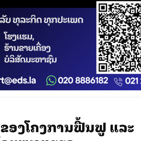
ຂອງໂຄງການຟື້ນຟູ ແລະ