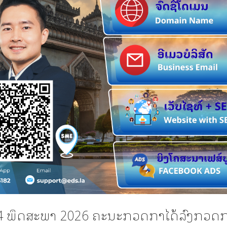
 4 ພຶດສະພາ 2026 ຄະນະກວດກາໄດ້ລົງກວ