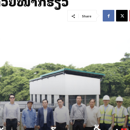
ຫ້ວຍໝາກຮຽວ
Share