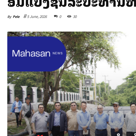
ສ້ອມແປງຊົນລະປະທານ
By
Pele
ທີ 5 June, 2026
0
30