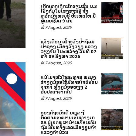
ເກີດເຫດເດັກນັກຮຽນຊັ້ນ ມ.3
ໄລ່ຍິງຄົນໃນໂຮງຮຽນຢູ່ ຈັງ
ຫວັດນົນທະບຸຣີ ປະເທດໄທ ມີ
ຜູ້ເສຍຊີວິດ 9 ຄົນ
ທີ 7 August, 2026
ແຈ້ງເຕືອນ ເຝົ້າລະວັງນ້ຳຖ້ວມ
ນ້ຳຊອງ ເມືອງວັງວຽງ ແຂວງ
ວຽງຈັນ ໃນລະຫວ່າງ ວັນທີ 07
ຫາ 09 ສິງຫາ 2026
ທີ 7 August, 2026
ແມ່ໂລມາຫົວໃຈສະຫຼາຍ ພະຍຸງ
ຮ່າງລູກນ້ອຍໄຮ້ລົມຫາຍໃຈບໍ່ຍອມ
ຈາກລາ ຫຼັງລູກນ້ອຍພຽງ 2
ສັບປະດາຈາກໄປ
ທີ 7 August, 2026
ຮອງລັດຖະມົນຕີ ຍທຂ ລົງ
ຕິດຕາມສະພາບເສັ້ນທາງເລກ
8A ຢູ່ເຂດພູຜາມ່ານເຈື່ອນທັບ
ຖົມເສັ້ນທາງເຂດເມືອງຄູນຄໍາ
ແຂວງຄໍາມ່ວນ