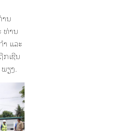
່ານ
 ທ່ານ
ກຳ ແລະ
ຖືກເຊີນ
 ພຽງ.