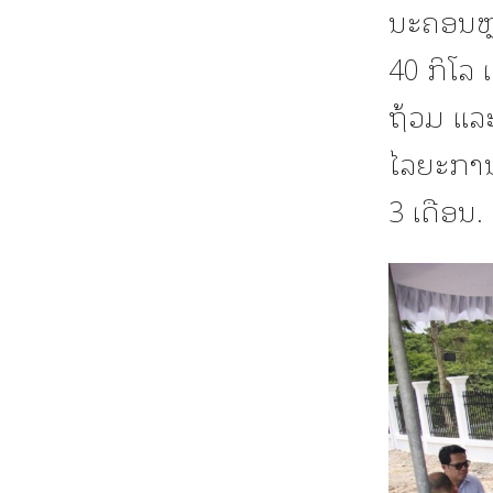
ນະຄອນຫຼ
40 ກິໂລ 
ຖ້ວມ ແລະ
ໄລຍະການປ
3 ເດືອນ. 