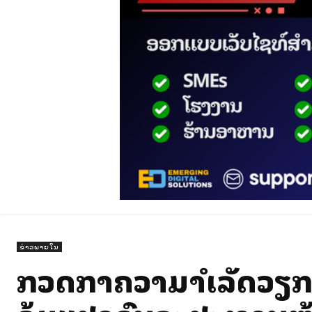
ຂ່າວພາຍໃນ
ກວດກາຄວາມສຳເລັດວຽກ