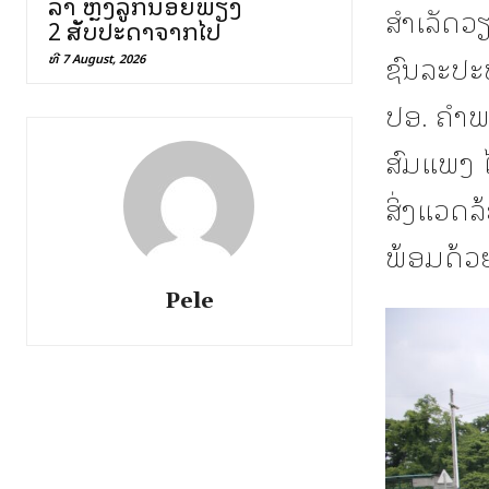
ລາ ຫຼັງລູກນ້ອຍພຽງ
ສຳເລັດວ
2 ສັບປະດາຈາກໄປ
ຊົນລະປະ
ທີ 7 August, 2026
ປອ. ຄຳພ
ສົມແພງ
ສິ່ງແວດລ
ພ້ອມດ້ວ
Pele