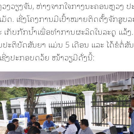
ວງວຽງຈັນ, ຫ່າງຈາກໃຈກາງນະຄອນຫຼວງ ປ
ແມັດ. ເຊີ່ງໂຄງການມີເປົ້າໝາຍຕິດຕັ້ງຈັກສູບລ
 ເກັບກັກນໍ້າເພື່ອທໍາການຜະລິດໃນລະດູ ແລ້ງ. ເ
ະຕິບັດສັນຍາ ແມ່ນ 5 ເດືອນ ແລະ ໄດ້ຂໍຕໍ່ສັ
ເຊີ່ງປະກອບດວ້ຍ ໜ້າວຽມີດັ່ງນີ້: