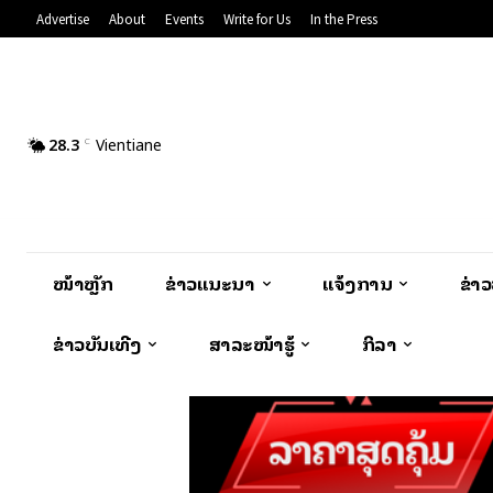
Advertise
About
Events
Write for Us
In the Press
28.3
Vientiane
C
ໜ້າຫຼັກ
ຂ່າວແນະນຳ
ແຈ້ງການ
ຂ່າ
ຂ່າວບັນເທີງ
ສາລະໜ້າຮູ້
ກິລາ