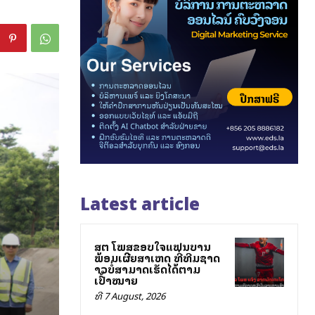
Latest article
ສຕລ ໂພສຂອບໃຈແຟນບານ
ພ້ອມເຜີຍສາເຫດ ທີ່ທີມຊາດ
ລາວບໍ່ສາມາດເຮັດໄດ້ຕາມ
ເປົ້າໝາຍ
ທີ 7 August, 2026