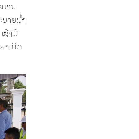
ະມານ
ະບາຍນໍ້າ
ຊີ່ງມີ
ນຍາ ອີກ