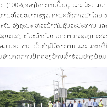
ຽກ (100%)ຂອງໂຄງການຟື້ນຟູ ແລະ ສ້ອມແປງ
ທານຫ້ວຍໝາກຮຽວ, ຄະນະດັ່ງກ່າວນຳໂດຍ ທ
ະຈັນ ວົງຊະນະ ຫົວໜ້າກົມຊົນລະປະທານ ແລະ
 ໄຊຍະແສງ ຫົວໜ້າກົມກວດກາ ກະຊວງກະສະ
້ອມ,ນອກຈາກ ນັ້ນຍັງມີວິຊາການ ແລະ ແຂກທີ່
ຍອຳນາດການປົກຄອງບ້ານເຂົ້າຮ່ວມຢ່າງພ້ອມ