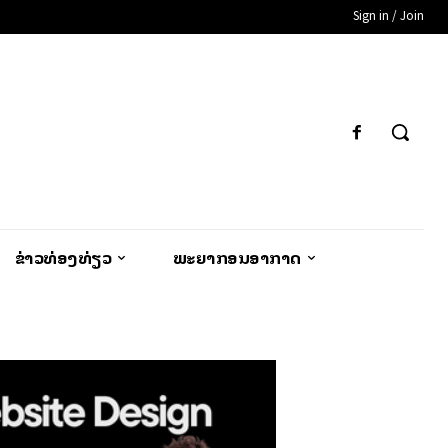
Sign in / Join
ຂ່າວທ່ອງທ່ຽວ
ພະຍາກອນອາກາດ