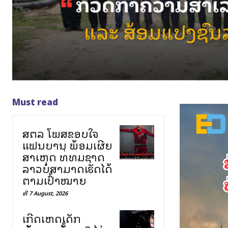
Must read
ສຕລ ໂພສຂອບໃຈ
ແຟນບານ ພ້ອມເຜີຍ
ສາເຫດ ທີ່ທີມຊາດ
ລາວບໍ່ສາມາດເຮັດໄດ້
ຕາມເປົ້າໝາຍ
ທີ 7 August, 2026
ເກີດເຫດເດັກ