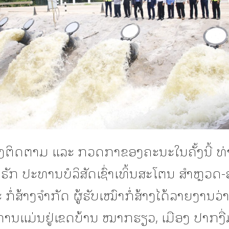
ງຕິດຕາມ ແລະ ກວດກາຂອງຄະນະໃນຄັ້ງນີ້ ທ່າ
ຣັກ ປະທານບໍລິສັດເຊົ່າເທິ້ນສະໂຕນ ສໍາຫຼວດ
ໍ່ສ້າງຈໍາກັດ ຜູ້ຮັບເໝົາກໍ່ສ້າງໄດ້ລາຍງານວ່າ: 
ານແມ່ນຢູ່ເຂດບ້ານ ໝາກຮຽວ, ເມືອງ ປາກງື່