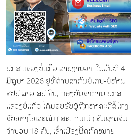
ປກສ ແຂວງບໍ່ແກ້ວ ລາຍງານວ່າ: ໃນວັນທີ 4
ມິຖຸນາ 2026 ຢູ່ທີ່ດ່ານສາກົນບໍ່ເຕນ-ບໍ່ຫ່ານ
ສປປ ລາວ-ສປ ຈີນ, ກອງບັນຊາການ ປກສ
ແຂວງບໍ່ແກ້ວ ໄດ້ມອບຮັບຜູ້ຖືກຫາຄະດີສໍ້ໂກງ
ຊັບທາງໂທລະຄົມ ( ສະແກມເມີ ) ສັນຊາດຈີນ
ຈໍານວນ 18 ຄົນ, ເຂົ້າເມືອງຜິິດກົດໝາຍ