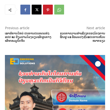
Previous article
Next article
ເລຂາທິການໃຫຍ່ ປະທານປະເທດແຫ່ງ
ກວດກາຄວາມສຳເລັດວຽກຂອງໂຄງການ
ສປປ ລາວ ຢ້ຽມຢາມໂຮງຮຽນພັກສູນກາງ
ຟື້ນຟູ ແລະ ສ້ອມແປງຊົນລະປະທານຫ້ວຍ
ພັກກອມມູນິດຈີນ
ໝາກຮຽວ