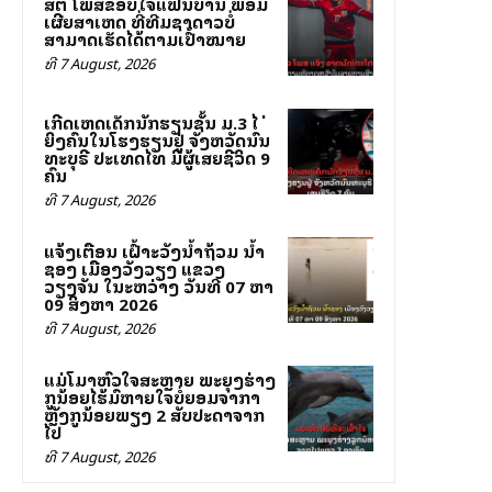
ສຕລ ໂພສຂອບໃຈແຟນບານ ພ້ອມ
ເຜີຍສາເຫດ ທີ່ທີມຊາດລາວບໍ່
ສາມາດເຮັດໄດ້ຕາມເປົ້າໝາຍ
ທີ 7 August, 2026
ເກີດເຫດເດັກນັກຮຽນຊັ້ນ ມ.3 ໄລ່
ຍິງຄົນໃນໂຮງຮຽນຢູ່ ຈັງຫວັດນົນ
ທະບຸຣີ ປະເທດໄທ ມີຜູ້ເສຍຊີວິດ 9
ຄົນ
ທີ 7 August, 2026
ແຈ້ງເຕືອນ ເຝົ້າລະວັງນ້ຳຖ້ວມ ນ້ຳ
ຊອງ ເມືອງວັງວຽງ ແຂວງ
ວຽງຈັນ ໃນລະຫວ່າງ ວັນທີ 07 ຫາ
09 ສິງຫາ 2026
ທີ 7 August, 2026
ແມ່ໂລມາຫົວໃຈສະຫຼາຍ ພະຍຸງຮ່າງ
ລູກນ້ອຍໄຮ້ລົມຫາຍໃຈບໍ່ຍອມຈາກລາ
ຫຼັງລູກນ້ອຍພຽງ 2 ສັບປະດາຈາກ
ໄປ
ທີ 7 August, 2026