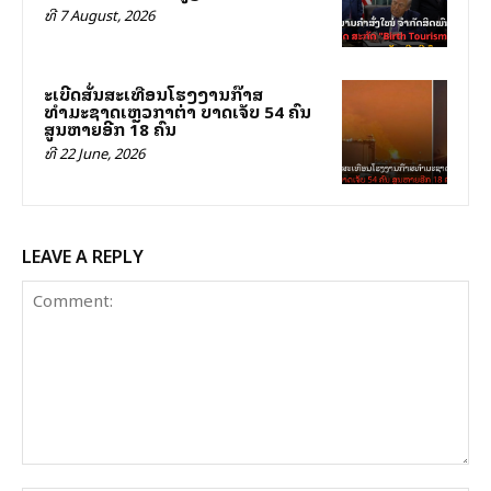
ທີ 7 August, 2026
ລະເບີດສັ່ນສະເທືອນໂຮງງານກ໊າສ
ທຳມະຊາດເຫຼວກາຕ່າ ບາດເຈັບ 54 ຄົນ
ສູນຫາຍອີກ 18 ຄົນ
ທີ 22 June, 2026
LEAVE A REPLY
Comment: