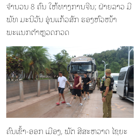
ຈຳນວນ 8 ຄົນ ໃຫ້ທາງການຈີນ; ຝ່າຍລາວ ມີ
ພັທ ມະນີວັນ ອຸ່ນແກ້ວສັກ ຮອງຫົວໜ້າ
ພະແນກຕຳຫຼວດກວດ
ຄົນເຂົ້າ-ອອກ ເມືອງ, ພັຕ ສີສະຫວາດ ໄຊຍະ