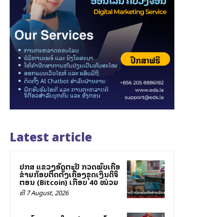
Latest article
ປກສ ແຂວງອັດຕະປື ກວດພົບເຄືອ
ຂ່າຍລັກລອບຕິດຕັ້ງເຄື່ອງຂຸດເງິນດິຈິ
ຕອນ (Bitcoin) ເກືອບ 40 ໝ່ວຍ
ທີ 7 August, 2026