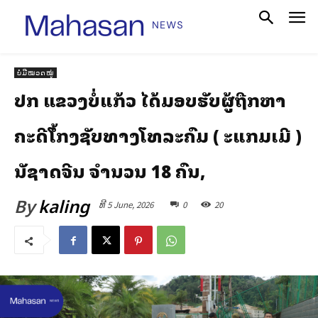
ບໍ່ມີໝວດໝູ່
ປກສ ແຂວງບໍ່ແກ້ວ ໄດ້ມອບຮັບຜູ້ຖືກຫາ
ຄະດີສໍ້ໂກງຊັບທາງໂທລະຄົມ ( ສະແກມເມີ )
ສັນຊາດຈີນ ຈໍານວນ 18 ຄົນ,
By
kaling
ທີ 5 June, 2026
0
20