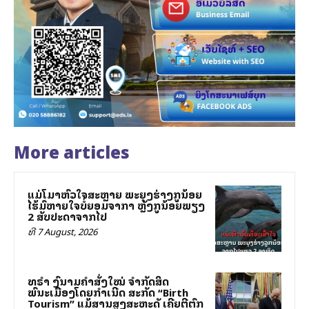
More articles
ແມ່ໂລມາຫົວໃຈສະຫຼາຍ ພະຍຸງຮ່າງລູກນ້ອຍ
ໄຮ້ລົມຫາຍໃຈບໍ່ຍອມຈາກລາ ຫຼັງລູກນ້ອຍພຽງ
2 ສັບປະດາຈາກໄປ
ທີ 7 August, 2026
ທຣຳ ລົງນາມຄຳສັ່ງໃໝ່ ຈຳກັດສິດ
ພົນລະເມືອງໂດຍກຳເນີດ ສະກັດ “Birth
Tourism” ແມ້ສານສູງສະຫະລັດ ເຄີຍຕີຕົກ