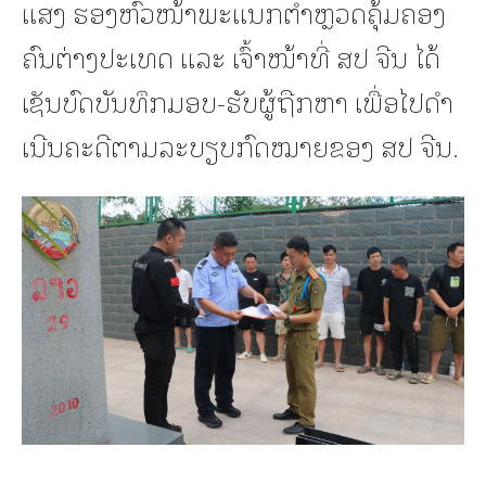
ແສງ ຮອງຫົວໜ້າພະແນກຕຳຫຼວດຄຸ້ມຄອງ
ຄົນຕ່າງປະເທດ ແລະ ເຈົ້າໜ້າທີ່ ສປ ຈີນ ໄດ້
ເຊັນບົດບັນທຶກມອບ-ຮັບຜູ້ຖືກຫາ ເພື່ອໄປດໍາ
ເນີນຄະດີຕາມລະບຽບກົດໝາຍຂອງ ສປ ຈີນ.