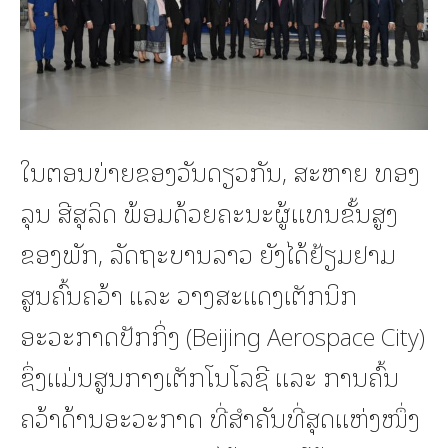
ໃນຕອນບ່າຍຂອງວັນດຽວກັນ, ສະຫາຍ ທອງ
ລຸນ ສີສຸລິດ ພ້ອມດ້ວຍຄະນະຜູ້ແທນຂັ້ນສູງ
ຂອງພັກ, ລັດຖະບານລາວ ຍັງໄດ້ຢ້ຽມຢາມ
ສູນຄົ້ນຄວ້າ ແລະ ວາງສະແດງເຕັກນິກ
ອະວະກາດປັກກິ່ງ (Beijing Aerospace City)
ຊຶ່ງແມ່ນສູນກາງເຕັກໂນໂລຊີ ແລະ ການຄົ້ນ
ຄວ້າດ້ານອະວະກາດ ທີ່ສໍາຄັນທີ່ສຸດແຫ່ງໜຶ່ງ