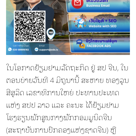
ໃນໂອກາດຢ້ຽມຢາມລັດຖະກິດ ຢູ່ ສປ ຈີນ, ໃນ
ຕອນບ່າຍວັນທີ 4 ມິຖຸນານີ້ ສະຫາຍ ທອງລຸນ
ສີສຸລິດ ເລຂາທິການໃຫຍ່ ປະທານປະເທດ
ແຫ່ງ ສປປ ລາວ ແລະ ຄະນະ ໄດ້ຢ້ຽມຢາມ
ໂຮງຮຽນພັກສູນກາງພັກກອມມູນິດຈີນ
(ສະຖາບັນການປົກຄອງແຫ່ງຊາດຈີນ) ຫຼື