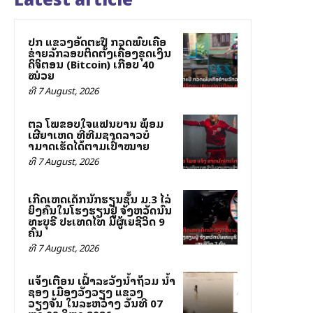
ປກສ ແຂວງອັດຕະປື ກວດພົບເຄືອ
ຂ່າຍລັກລອບຕິດຕັ້ງເຄື່ອງຂຸດເງິນ
ດິຈິຕອນ (Bitcoin) ເກືອບ 40
ໝ່ວຍ
ທີ 7 August, 2026
ສຕລ ໂພສຂອບໃຈແຟນບານ ພ້ອມ
ເຜີຍສາເຫດ ທີ່ທີມຊາດລາວບໍ່
ສາມາດເຮັດໄດ້ຕາມເປົ້າໝາຍ
ທີ 7 August, 2026
ເກີດເຫດເດັກນັກຮຽນຊັ້ນ ມ.3 ໄລ່
ຍິງຄົນໃນໂຮງຮຽນຢູ່ ຈັງຫວັດນົນ
ທະບຸຣີ ປະເທດໄທ ມີຜູ້ເສຍຊີວິດ 9
ຄົນ
ທີ 7 August, 2026
ແຈ້ງເຕືອນ ເຝົ້າລະວັງນ້ຳຖ້ວມ ນ້ຳ
ຊອງ ເມືອງວັງວຽງ ແຂວງ
ວຽງຈັນ ໃນລະຫວ່າງ ວັນທີ 07