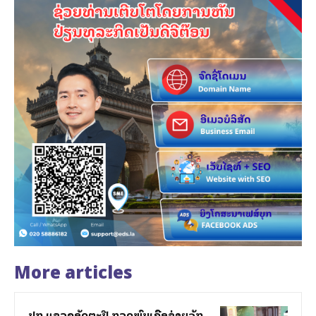
More articles
ປກສ ແຂວງອັດຕະປື ກວດພົບເຄືອຂ່າຍລັກ