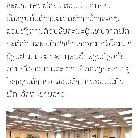
ສະພາບການພົວພັນຮ່ວມມື-ແລກປ່ຽນ
ບົດຮຽນກັບຕ່າງປະເທດຢ່າງກວ້າງຂວາງ,
ລວມທັງການຕ້ອນຮັບຄະນະຜູ້ແທນຈາກພັກ
ປະຕິວັດ ແລະ ພັກກຳອຳນາດຈາກທົ່ວໂລກມາ
ຢ້ຽມຢາມ ແລະ ຖອດຖອນບົດຮຽນກ່ຽວກັບ
ການພັດທະນາ ແລະ ການປົກຄອງປະເທດ ຢູ່
ໂຮງຮຽນດັ່ງກ່າວ, ລວມທັງ ການຮ່ວມມືກັບ
ພັກ, ລັດຖະບານລາວ.