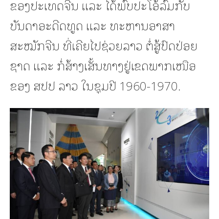
ຂອງປະເທດຈີນ ແລະ ໄດ້ພົບປະໂອ້ລົມກັບ
ບັນດາອະດີດທູດ ແລະ ທະຫານອາສາ
ສະໝັກຈີນ ທີ່ເຄີຍໄປຊ່ວຍລາວ ຕໍ່ສູ້ປົດປ່ອຍ
ຊາດ ແລະ ກໍ່ສ້າງເສັ້ນທາງຢູ່ເຂດພາກເໜືອ
ຂອງ ສປປ ລາວ ໃນຊຸມປີ 1960-1970.