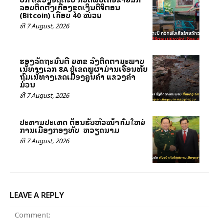
ລອບຕິດຕັ້ງເຄື່ອງຂຸດເງິນດິຈິຕອນ
(Bitcoin) ເກືອບ 40 ໝ່ວຍ
ທີ 7 August, 2026
ຮອງລັດຖະມົນຕີ ຍທຂ ລົງຕິດຕາມສະພາບ
ເສັ້ນທາງເລກ 8A ຢູ່ເຂດພູຜາມ່ານເຈື່ອນທັບ
ຖົມເສັ້ນທາງເຂດເມືອງຄູນຄໍາ ແຂວງຄໍາ
ມ່ວນ
ທີ 7 August, 2026
ປະທານປະເທດ ຕ້ອນຮັບຫົວໜ້າກົມໃຫຍ່
ການເມືອງກອງທັບ ສສ ຫວຽດນາມ
ທີ 7 August, 2026
LEAVE A REPLY