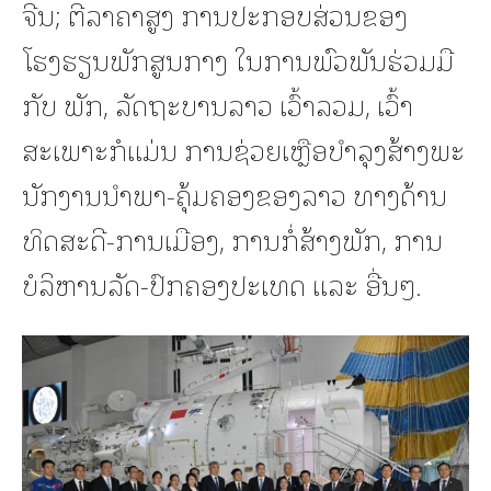
ຈີນ; ຕີລາຄາສູງ ການປະກອບສ່ວນຂອງ
ໂຮງຮຽນພັກສູນກາງ ໃນການພົວພັນຮ່ວມມື
ກັບ ພັກ, ລັດຖະບານລາວ ເວົ້າລວມ, ເວົ້າ
ສະເພາະກໍແມ່ນ ການຊ່ວຍເຫຼືອບໍາລຸງສ້າງພະ
ນັກງານນໍາພາ-ຄຸ້ມຄອງຂອງລາວ ທາງດ້ານ
ທິດສະດີ-ການເມືອງ, ການກໍ່ສ້າງພັກ, ການ
ບໍລິຫານລັດ-ປົກຄອງປະເທດ ແລະ ອື່ນໆ.