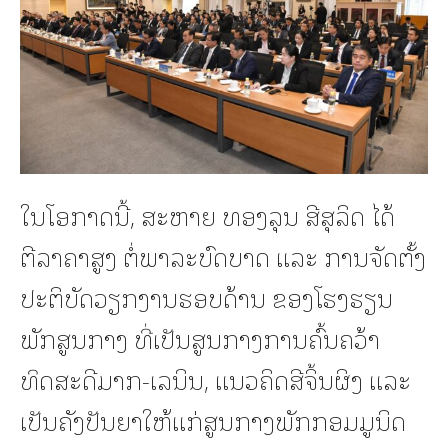
ໃນໂອກາດນີ້, ສະຫາຍ ທອງລຸນ ສີສຸລິດ ໄດ້
ຕີລາຄາສູງ ຕໍ່ພາລະບົດບາດ ແລະ ການຈັດຕັ້ງ
ປະຕິບັດວຽກງານຮອບດ້ານ ຂອງໂຮງຮຽນ
ພັກສູນກາງ ທີ່ເປັນສູນກາງການຄົ້ນຄວ້າ
ທິດສະດີມາກ-ເລນິນ, ແນວຄິດສີຈິ້ນຜິງ ແລະ
ເປັນຄັງປັນຍາໃຫ້ແກ່ສູນກາງພັກກອມມູນິດ