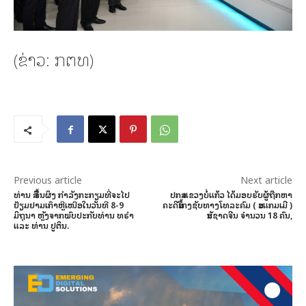
(ຂ່າວ: ກຕທ)
Previous article
Next article
ທ່ານ ສີ ຈິ້ນຜິງ ກຳລັງກະກຽມທີ່ຈະໄປ
ປກສ ແຂວງບໍ່ແກ້ວ ໄດ້ມອບຮັບຜູ້ຖືກຫາ
ຢ້ຽມຢາມເກົາຫຼີເໜືອໃນວັນທີ 8-9
ຄະດີສໍ້ໂກງຊັບທາງໂທລະຄົມ ( ສະແກມເມີ )
ມິຖຸນາ ຫຼັງຈາກພົບປະກັບທ່ານ ທຣຳ
ສັນຊາດຈີນ ຈໍານວນ 18 ຄົນ,
ແລະ ທ່ານ ປູຕິນ.