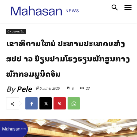
ຂ່າວພາຍໃນ
ເລຂາທິການໃຫຍ່ ປະທານປະເທດແຫ່ງ
ສປປ ລາວ ຢ້ຽມຢາມໂຮງຮຽນພັກສູນກາງ
ພັກກອມມູນິດຈີນ
By
Pele
ທີ 5 June, 2026
0
23