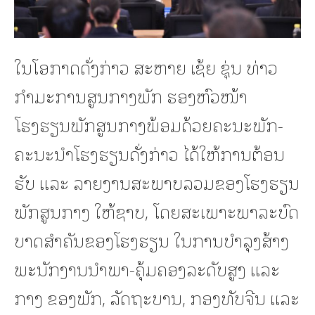
ໃນໂອກາດດັ່ງກ່າວ ສະຫາຍ ເຊ້ຍ ຊຸ່ນ ທ່າວ
ກໍາມະການສູນກາງພັກ ຮອງຫົວໜ້າ
ໂຮງຮຽນພັກສູນກາງພ້ອມດ້ວຍຄະນະພັກ-
ຄະນະນໍາໂຮງຮຽນດັ່ງກ່າວ ໄດ້ໃຫ້ການຕ້ອນ
ຮັບ ແລະ ລາຍງານສະພາບລວມຂອງໂຮງຮຽນ
ພັກສູນກາງ ໃຫ້ຊາບ, ໂດຍສະເພາະພາລະບົດ
ບາດສໍາຄັນຂອງໂຮງຮຽນ ໃນການບຳລຸງສ້າງ
ພະນັກງານນຳພາ-ຄຸ້ມຄອງລະດັບສູງ ແລະ
ກາງ ຂອງພັກ, ລັດຖະບານ, ກອງທັບຈີນ ແລະ