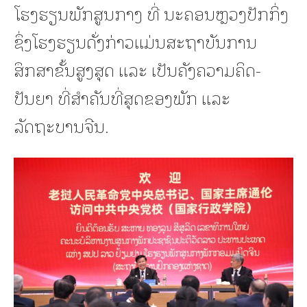
ໂຮງຮຽນພັກສູນກາງ ທີ່ ນະຄອນຫຼວງປັກກິ່ງ
ຊຶ່ງໂຮງຮຽນດັ່ງກ່າວແມ່ນສະຖາບັນການ
ສຶກສາຂັ້ນສູງສຸດ ແລະ ເປັນຄັງຄວາມຄິດ-
ປັນຍາ ທີ່ສຳຄັນທີ່ສຸດຂອງພັກ ແລະ
ລັດຖະບານຈີນ.