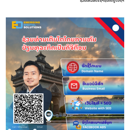
ຊ່ວຍເຫລືອປະຊາຊົນຕິດຢູ່ໃນຖໍ້າ