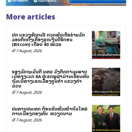
More articles
ປກສ ແຂວງອັດຕະປື ກວດພົບເຄືອຂ່າຍລັກ
ລອບຕິດຕັ້ງເຄື່ອງຂຸດເງິນດິຈິຕອນ
(Bitcoin) ເກືອບ 40 ໝ່ວຍ
ທີ 7 August, 2026
ຮອງລັດຖະມົນຕີ ຍທຂ ລົງຕິດຕາມສະພາບ
ເສັ້ນທາງເລກ 8A ຢູ່ເຂດພູຜາມ່ານເຈື່ອນທັບ
ຖົມເສັ້ນທາງເຂດເມືອງຄູນຄໍາ ແຂວງຄໍາ
ມ່ວນ
ທີ 7 August, 2026
ປະທານປະເທດ ຕ້ອນຮັບຫົວໜ້າກົມໃຫຍ່
ການເມືອງກອງທັບ ສສ ຫວຽດນາມ
ທີ 7 August, 2026