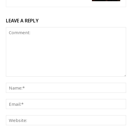
LEAVE A REPLY
Comment:
Na
Ema
Web