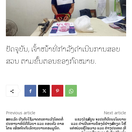
ປັດຈຸບັນ, ເຈົ້າໜ້າທີ່ກຳລັງດຳເນີນການສອບ
ສວນ ຕາມຂັ້ນຕອນຂອງກົດໝາຍ.
Previous article
Next article
ສະຫະລັດ ບັງຄັບໃຊ້ມາດຕະການລົງໂທດຕໍ່
ແຂວງໄຊສົມບູນ ຈະປະຕິບັດນະໂຍບາຍ
ປະທານາທິບໍດີຄິວບາ ແລະ ຄອບຄົວ ຄາສ
ແລະ ດຳເນີນການຍ້ອງຍໍຢ່າງສົມກຽດ ໃຫ້
ໂຕຣ ເພື່ອກົດດັນລັດຖະບານຄອມມູນິດ.
ແກ່ໜ່ວຍກູ້ໄພລາວ ແລະ ຕ່າງປະເທດ ທີ່