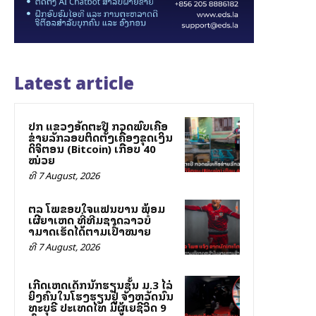
Latest article
ປກສ ແຂວງອັດຕະປື ກວດພົບເຄືອ
ຂ່າຍລັກລອບຕິດຕັ້ງເຄື່ອງຂຸດເງິນ
ດິຈິຕອນ (Bitcoin) ເກືອບ 40
ໝ່ວຍ
ທີ 7 August, 2026
ສຕລ ໂພສຂອບໃຈແຟນບານ ພ້ອມ
ເຜີຍສາເຫດ ທີ່ທີມຊາດລາວບໍ່
ສາມາດເຮັດໄດ້ຕາມເປົ້າໝາຍ
ທີ 7 August, 2026
ເກີດເຫດເດັກນັກຮຽນຊັ້ນ ມ.3 ໄລ່
ຍິງຄົນໃນໂຮງຮຽນຢູ່ ຈັງຫວັດນົນ
ທະບຸຣີ ປະເທດໄທ ມີຜູ້ເສຍຊີວິດ 9