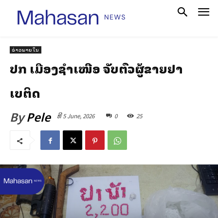
ຂ່າວພາຍໃນ
ປກສ ເມືອງຊຳເໜືອ ຈັບຕົວຜູ້ຂາຍຢາ
ເສບຕິດ
By
Pele
ທີ 5 June, 2026
0
25