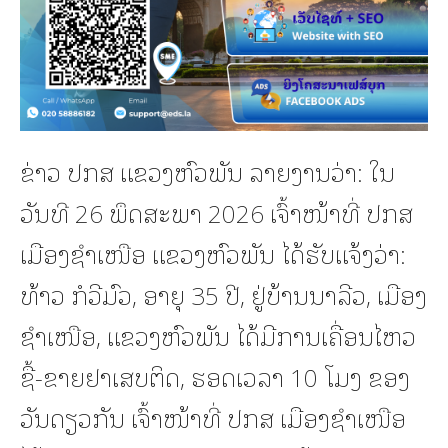
ຂ່າວ ປກສ ແຂວງຫົວພັນ ລາຍງານວ່າ: ໃນ
ວັນທີ 26 ພຶດສະພາ 2026 ເຈົ້າໜ້າທີ່ ປກສ
ເມືອງຊຳເໜືອ ແຂວງຫົວພັນ ໄດ້ຮັບແຈ້ງວ່າ:
ທ້າວ ກໍວີມົວ, ອາຍຸ 35 ປີ, ຢູ່ບ້ານນາລີວ, ເມືອງ
ຊຳເໜືອ, ແຂວງຫົວພັນ ໄດ້ມີການເຄື່ອນໄຫວ
ຊື້-ຂາຍຢາເສບຕິດ, ຮອດເວລາ 10 ໂມງ ຂອງ
ວັນດຽວກັນ ເຈົ້າໜ້າທີ່ ປກສ ເມືອງຊຳເໜືອ