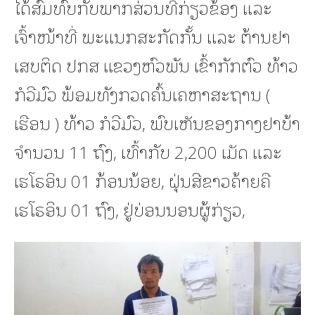
ໄດ້ສົມທົບກັບພາກສ່ວນທີກ່ຽວຂ້ອງ ແລະ
ເຈົ້າໜ້າທີ່ ພະແນກສະກັດກັ້ນ ແລະ ຕ້ານຢາ
ເສບຕິດ ປກສ ແຂວງຫົວພັນ ເຂົ້າກັກຕົວ ທ້າວ
ກໍວີມົວ ພ້ອມທັງກວດຄົ້ນເຄຫາສະຖານ (
ເຮືອນ ) ທ້າວ ກໍວີມົວ, ພົບເຫັນຂອງກາງຢາບ້າ
ຈຳນວນ 11 ຖົງ, ເທົ້າກັບ 2,200 ເມັດ ແລະ
ເຮໂຣອິນ 01 ກ້ອນນ້ອຍ, ຝຸ່ນສີຂາວຄ້າຍຄື
ເຮໂຣອິນ 01 ຖົງ, ຢູ່ບ່ອນນອນຜູ້ກ່ຽວ,