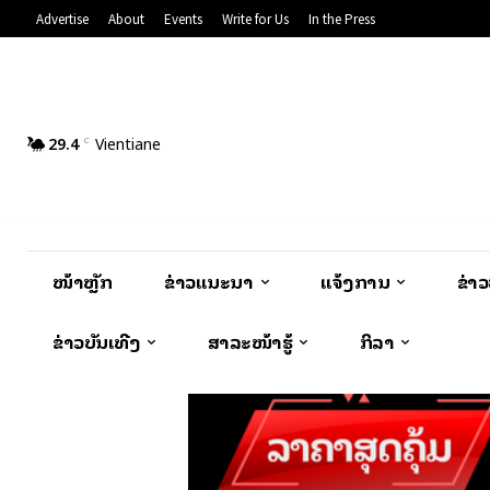
Advertise
About
Events
Write for Us
In the Press
29.4
Vientiane
C
ໜ້າຫຼັກ
ຂ່າວແນະນຳ
ແຈ້ງການ
ຂ່າ
ຂ່າວບັນເທີງ
ສາລະໜ້າຮູ້
ກິລາ