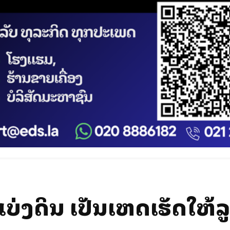
ແບ່ງດິນ ເປັນເຫດເຮັດໃຫ້ລ