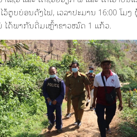
ະໄວ້ຕູບບ່ອນດັງໄຟ, ເວລາປະມານ 16:00 ໂມງ ຜູ
ໍ່ ໄດ້ພາກັນດື່ມເຫຼົ້າຂາວໝົດ 1 ແກ້ວ.