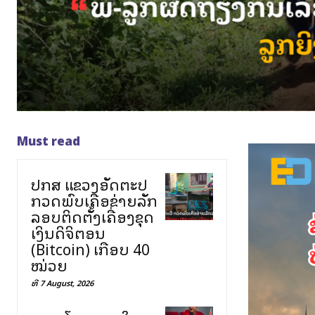
Must read
ປກສ ແຂວງອັດຕະປື
ກວດພົບເຄືອຂ່າຍລັກ
ລອບຕິດຕັ້ງເຄື່ອງຂຸດ
ເງິນດິຈິຕອນ
(Bitcoin) ເກືອບ 40
ໝ່ວຍ
ທີ 7 August, 2026