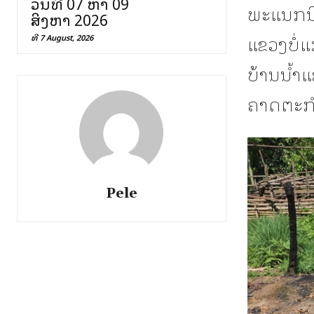
ວັນທີ 07 ຫາ 09
ພະແນກນິ
ສິງຫາ 2026
ແຂວງບໍ່
ທີ 7 August, 2026
ບ້ານນ້ຳແ
ຄາດຕະກຳພ
Pele