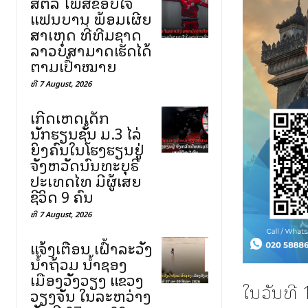
ສຕລ ໂພສຂອບໃຈ
ແຟນບານ ພ້ອມເຜີຍ
ສາເຫດ ທີ່ທີມຊາດ
ລາວບໍ່ສາມາດເຮັດໄດ້
ຕາມເປົ້າໝາຍ
ທີ 7 August, 2026
ເກີດເຫດເດັກ
ນັກຮຽນຊັ້ນ ມ.3 ໄລ່
ຍິງຄົນໃນໂຮງຮຽນຢູ່
ຈັງຫວັດນົນທະບຸຣີ
ປະເທດໄທ ມີຜູ້ເສຍ
ຊີວິດ 9 ຄົນ
ທີ 7 August, 2026
ແຈ້ງເຕືອນ ເຝົ້າລະວັງ
ນ້ຳຖ້ວມ ນ້ຳຊອງ
ເມືອງວັງວຽງ ແຂວງ
ໃນວັນທີ
ວຽງຈັນ ໃນລະຫວ່າງ