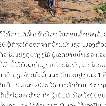
ດ້ໃຫ້ການຕໍ່ເຈົ້າໜ້າທີ່ວ່າ: ໃນຕອນເຊົ້າຂອງວັນ
26 ຜູ້ກ່ຽວໄດ້ອອກຈາກບ້ານນໍ້າແຊວ ເມືອງຫ້
ກ້ວ ໄປແປງຕູບຖຽງໄຮ່ ຢູ່ເຂດບ້ານນໍ້າແຊວ ແລະ 
ີ່ອັດມື້ໄວ້ພ້ອມກັບລູກຫວ່ານໄປນຳ, ເມື່ອໄປຮອດ
ຽກຄົນດຽວຈົນໝົດມື້ ແລະ ໄດ້ນອນຢູ່ຕູບໄຮ່ 1 ຄ
ວັນທີ 18 ເມສາ 2026 ໄດ້ຍ່າງກັບບ້ານ, ພໍຍ່
ດ້ເຂົ້າໄປຫາ ທ້າວ ກໍາ ຜູ້ເປັນພໍ່ ທີ່ອາໄສຢູ່ບ່ອ
ໍ້າແຊວ ແລະ ໄດ້ຊ່ວຍວຽກ ພໍ່ ແລະ ໄດ້ເອົາປືນ