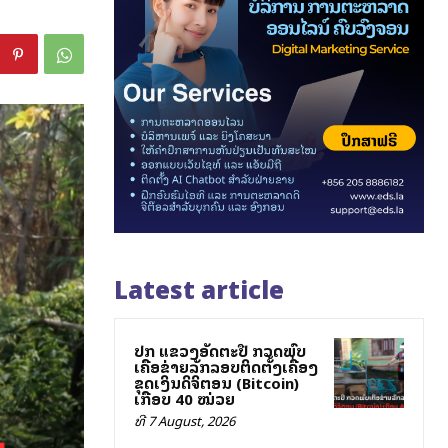
Latest article
ປກສ ແຂວງອັດຕະປື ກວດພົບ
ເຄືອຂ່າຍລັກລອບຕິດຕັ້ງເຄື່ອງ
ຂຸດເງິນດິຈິຕອນ (Bitcoin)
ເກືອບ 40 ໝ່ວຍ
ທີ 7 August, 2026