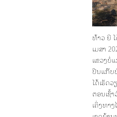
ທ້າວ ຍີ ໄ
ເມສາ 20
ແຂວງບໍ່ແ
ປືນແກ໊ບທ
ໄດ້ເຮັດວ
ຕອນເຊົ້າ
ເຄິ່ງທາງໄ
ເຂດບ້ານນ