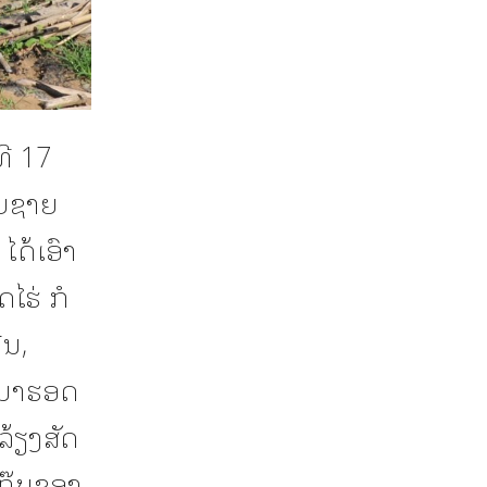
ທີ 17
ວຍຊາຍ
ໄດ້ເອົາ
ໄຮ່ ກໍ
ືນ,
າງມາຮອດ
ນລ້ຽງສັດ
ແກ໊ບຂອງ