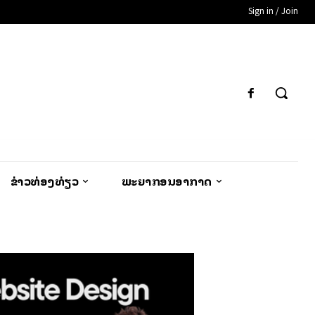
Sign in / Join
ຂ່າວທ່ອງທ່ຽວ
ພະຍາກອນອາກາດ