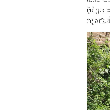
ຜູ້ກ່ຽວປ
ກ່ຽວກັບພ