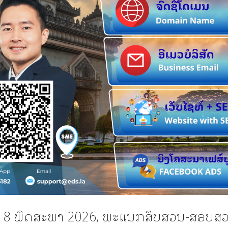
 18 ພຶດສະພາ 2026, ພະແນກສືບສວນ-ສອບສ