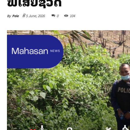
ພໍ່ເສຍຊີວິດ
By
Pele
ທີ 5 June, 2026
0
104