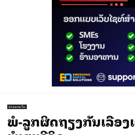
ຂ່າວພາຍໃນ
ພໍ່-ລູກຜິດຖຽງກັນເລື່ອງ