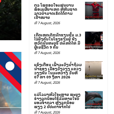
ສຕລ ໂພສຂອບໃຈແຟນບານ
ພ້ອມເຜີຍສາເຫດ ທີ່ທີມຊາດ
ລາວບໍ່ສາມາດເຮັດໄດ້ຕາມ
ເປົ້າໝາຍ
ທີ 7 August, 2026
ເກີດເຫດເດັກນັກຮຽນຊັ້ນ ມ.3
ໄລ່ຍິງຄົນໃນໂຮງຮຽນຢູ່ ຈັງ
ຫວັດນົນທະບຸຣີ ປະເທດໄທ ມີ
ຜູ້ເສຍຊີວິດ 9 ຄົນ
ທີ 7 August, 2026
ແຈ້ງເຕືອນ ເຝົ້າລະວັງນ້ຳຖ້ວມ
ນ້ຳຊອງ ເມືອງວັງວຽງ ແຂວງ
ວຽງຈັນ ໃນລະຫວ່າງ ວັນທີ
07 ຫາ 09 ສິງຫາ 2026
ທີ 7 August, 2026
ແມ່ໂລມາຫົວໃຈສະຫຼາຍ ພະຍຸງ
ຮ່າງລູກນ້ອຍໄຮ້ລົມຫາຍໃຈບໍ່
ຍອມຈາກລາ ຫຼັງລູກນ້ອຍ
ພຽງ 2 ສັບປະດາຈາກໄປ
ທີ 7 August, 2026