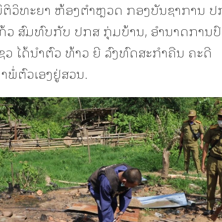
ຕິວິທະຍາ ຫ້ອງຕຳຫຼວດ ກອງບັນຊາການ ປ
ແກ້ວ ສົມທົບກັບ ປກສ ກຸ່ມບ້ານ, ອຳນາດການ
ຊວ ໄດ້ນຳຕົວ ທ້າວ ຍີ ລົງທົດສະກຳຄືນ ຄະດີ
ໍ່ຕົວເອງຢູ່ສວນ.