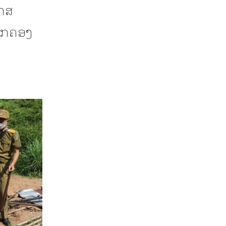
ກສ
ປົກຄອງ