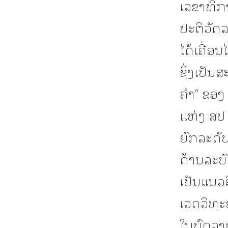
ເລຂາທິກ
ປະຕິວັດ
ໄດ້ເຄື່ອ
ຊຶ່ງເປັນ
ຄໍາ” ຂອ
ແຫ່ງ ສປ 
ຍົກລະດັ
ດ້ານລະບົ
ເປັນແນວ
ເວດວິທະຍ
ໃນບົດລາ