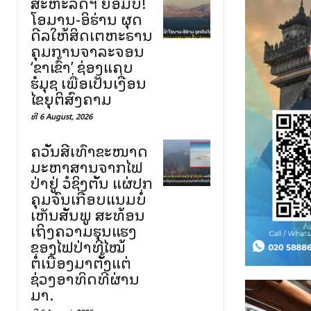
ສະຫະລັດฯ ຍອມບໍ່!
ໂອມານ-ອິຮ່ານ ຜຸດ
ດີລໃຫ້ສິດເຕຫະຣານ
ຄຸມການຈາລະຈອນ
‘ຂາເຂົ້າ’ ຊ່ອງແຄບ
ຮໍມຸຊ ເພື່ອເປັນເງື່ອນ
ໄຂຍຸຕິສົງຄາມ
ທີ 6 August, 2026
ຄວັນສີເທົາຂະໜາດ
ມະຫາສານຈາກໄຟ
ປ່າຢູ່ ວໍຊິງຕັນ ແຜ່ປົກ
ຄຸມຈົນເກືອບແນມບໍ່
ເຫັນສັນພູ ສະທ້ອນ
ເຖິງຄວາມຮຸນແຮງ
ຂອງໄຟປ່າທີ່ໄໝ້
ຕໍ່ເນື່ອງມາຕັ້ງແຕ່
ຊ່ວງອາທິດທີ່ຜ່ານ
ມາ.