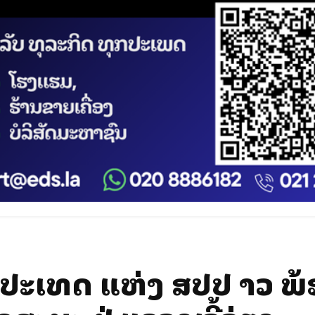
ປະເທດ ແຫ່ງ ສປປ ລາວ ພ