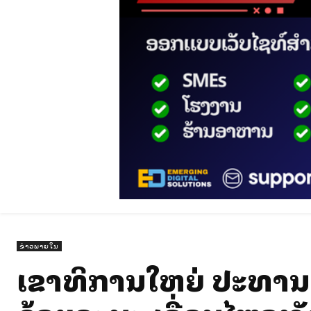
ຂ່າວພາຍໃນ
ເລຂາທິການໃຫຍ່ ປະທານ