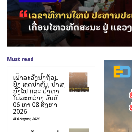
Must read
ເຝົ້າລະວັງນໍ້າຖ້ວມ
ຍື່ງ ເຂດນໍ້າຊັນ, ນໍ້າເຊ
ບັັ້ງໄຟ ເເລະ ນໍ້າທາ
ໃນລະຫວ່າງ ວັນທີ
06 ຫາ 08 ສິງຫາ
2026
ທີ 6 August, 2026