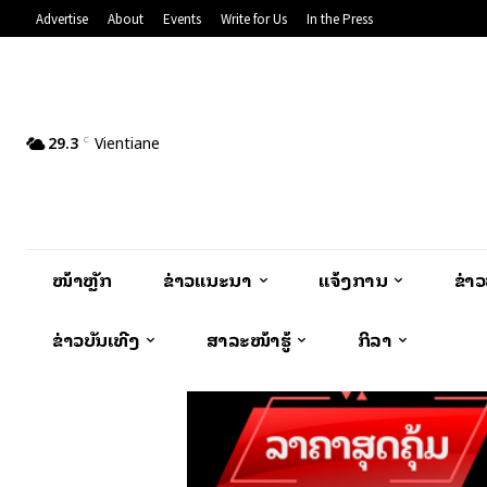
Advertise
About
Events
Write for Us
In the Press
29.3
Vientiane
C
ໜ້າຫຼັກ
ຂ່າວແນະນຳ
ແຈ້ງການ
ຂ່າ
ຂ່າວບັນເທີງ
ສາລະໜ້າຮູ້
ກິລາ