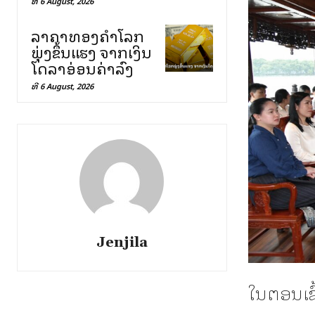
ທີ 6 August, 2026
ລາຄາທອງຄຳໂລກ
ພຸ່ງຂຶ້ນແຮງ ຈາກເງິນ
ໂດລາອ່ອນຄ່າລົງ
ທີ 6 August, 2026
Jenjila
ໃນຕອນເຊົ