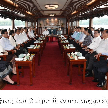
້າຂອງວັນທີ 3 ມິຖຸນາ ນີ້, ສະຫາຍ ທອງລຸນ ສີສ