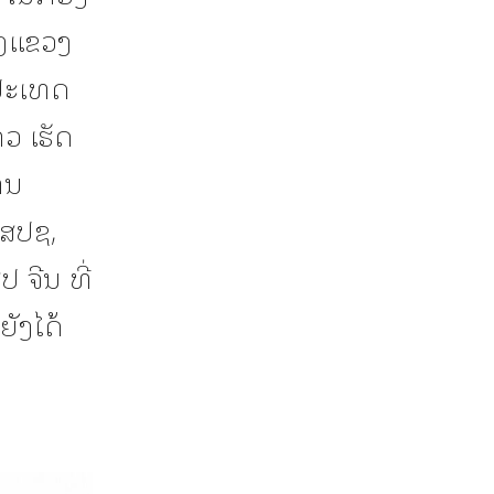
ປງແຂວງ
່ປະເທດ
ວ ເຮັດ
ານ
 ສປຊ,
 ຈີນ ທີ່
ຍັງໄດ້