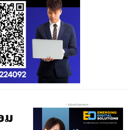
- Advertisement -
້ອມ