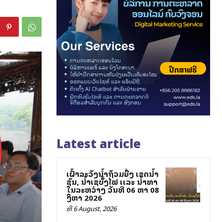
Latest article
ເຝົ້າລະວັງນໍ້າຖ້ວມຍື່ງ ເຂດນໍ້າ
ຊັນ, ນໍ້າເຊບັັ້ງໄຟ ເເລະ ນໍ້າທາ
ໃນລະຫວ່າງ ວັນທີ 06 ຫາ 08
ສິງຫາ 2026
ທີ 6 August, 2026