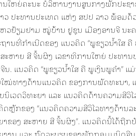
ານໃຫຍ່ຄະນະ ບໍລິຫານງານສູນກາງພັກປະຊາ
ລາວ ປະທານປະເທດ ແຫ່ງ ສປປ ລາວ ພ້ອມດ
ນໄຫວຢ້ຽມຢາມ ໝູ່ບ້ານ ຢູຊຸນ ເມືອງອານຈີ ນະ
ສະຖານທີ່ກໍາເນີດຂອງ ແນວຄິດ “ພູຂຽວນໍ້າໃສ ຄື 
ງ ສະຫາຍ ສີ ຈິ້ນຜິງ ເລຂາທິການໃຫຍ່ ປະທາ
ຈີນ. ແນວຄິດ “ພູຂຽວນໍ້າໃສ ຄື ພູເງິນພູຄໍາ” ແ
ບໃໝ່ທາງດ້ານແນວຄິດ ຂອງການພັດທະນາ, 
ບນິເວດວິທະຍາ ແລະ ແນວຄິດດ້ານຄວາມສີວິໄລ 
ຄິດຫຼັກຂອງ “ແນວຄິດຄວາມສີວິໄລທາງດ້ານລະ
າຂອງ ສະຫາຍ ສີ ຈິ້ນຜິງ”. ແນວຄິດນີ້ໄດ້ຖືກບັນ
ຍງານ ແລະ ກົດລະບຽບຂອງພັກກອມມູນິດຈີ