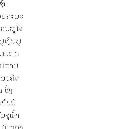
ຊົນ
້ວຍຄະນະ
ຄອນຫູໂຈ
ພູເງິນພູ
ນປະເທດ
ມ່ນການ
ແນວຄິດ
ຊຶ່ງ
ບົບນິ
ຈຸເຂົ້າ
ນ ໃນກອງ