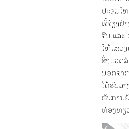
ປະຊຸມໃຫຍ
ເຈີ້ຈ່ຽງ
ຈີນ ແລະ
ໃຫ້ແຂວງເ
ສິ່ງແວດ
ນອກຈາກນີ
ໄດ້ຮັບລາ
ຮັບການຍ້
ທ່ອງທ່ຽ