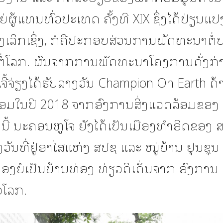
່ຜູ້ແທນທົ່ວປະເທດ ຄັ້ງທີ XIX ຊຶ່ງໄດ້ປ່ຽນແ
ຢ່າງເລິກເຊິ່ງ, ກໍຄືປະກອບສ່ວນການພັດທະນາຕໍ
 ຕໍ່ໂລກ. ຜົນຈາກການພັດທະນາໂຄງການດັ່ງກ່າ
ຈີ້ຈ່ຽງໄດ້ຮັບລາງວັນ Champion On Earth ດ້
ລ້ອມໃນປີ 2018 ຈາກອົງການສິ່ງແວດລ້ອມຂອງ
້ ນະຄອນຫູໂຈ ຍັງໄດ້ເປັນເມືອງທໍາອິດຂອງ ສປ
ງວັນທີ່ຢູ່ອາໄສແຫ່ງ ສປຊ ແລະ ໝູ່ບ້ານ ຢຸນຊຸນ 
ອງຍໍເປັນບ້ານທ່ອງ ທ່ຽວດີເດັ່ນຈາກ ອົງການ
ວໂລກ.