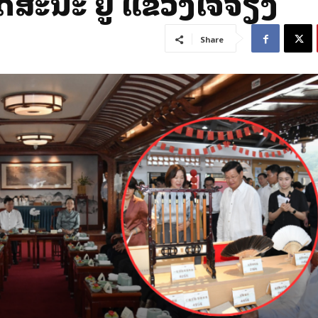
ສະນະ ຢູ່ ແຂວງເຈີ້ຈ່ຽງ
Share