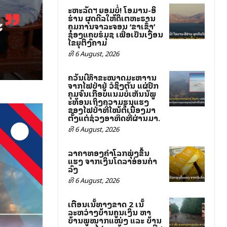
ສະຫະລັດฯ ຍອມບໍ່! ໂອມານ-ອິ
ຮ່ານ ຜຸດດີລໃຫ້ສິດເຕຫະຣານ
ຄຸມການຈາລະຈອນ ‘ຂາເຂົ້າ’
ຊ່ອງແຄບຮໍມຸຊ ເພື່ອເປັນເງື່ອນ
ໄຂຍຸຕິສົງຄາມ
ທີ 6 August, 2026
ຄວັນສີເທົາຂະໜາດມະຫາສານ
ຈາກໄຟປ່າຢູ່ ວໍຊິງຕັນ ແຜ່ປົກ
ຄຸມຈົນເກືອບແນມບໍ່ເຫັນສັນພູ
ສະທ້ອນເຖິງຄວາມຮຸນແຮງ
ຂອງໄຟປ່າທີ່ໄໝ້ຕໍ່ເນື່ອງມາ
ຕັ້ງແຕ່ຊ່ວງອາທິດທີ່ຜ່ານມາ.
ທີ 6 August, 2026
ລາຄາທອງຄຳໂລກພຸ່ງຂຶ້ນ
ແຮງ ຈາກເງິນໂດລາອ່ອນຄ່າ
ລົງ
ທີ 6 August, 2026
ເຕືອນເສັ້ນທາງຂາດ 2 ເສັ້ນ
ລະຫວ່າງບ້ານຄູນເງິນ ຫາ
ບ້ານພູໝາກແໜ່ງ ແລະ ບ້ານ