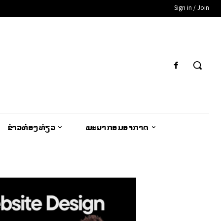
Sign in / Join
ຂ່າວທ່ອງທ່ຽວ
ພະຍາກອນອາກາດ