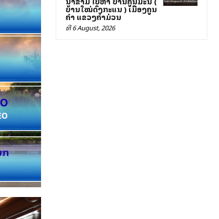
ນາຂາມ ໄປຫາ ບ້ານຄູນມະນີ (
ບ້ານໃໝ່ດົງກະແສນ ) ເມືອງຄູນ
ຄຳ ແຂວງຄຳມ່ວນ
ທີ 6 August, 2026