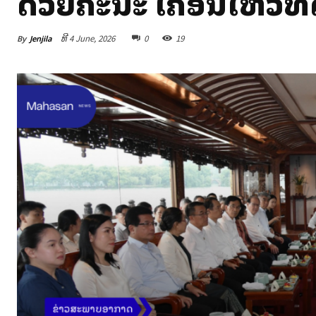
ດ້ວຍຄະນະ ເຄື່ອນໄຫວທັດ
By
Jenjila
ທີ 4 June, 2026
0
19