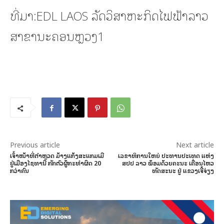
ທີ່ມາ:EDL LAOS ລັດວິສາຫະກິດໄຟຟ້າລາວ
ສາຂານະຄອນຫຼວງ1
Previous article
Next article
ເຈົ້າໜ້າທີ່ຕຳຫຼວດ ມ້າງແກ້ງສະແກມເມີ
ເລຂາທິການໃຫຍ່ ປະທານປະເທດ ແຫ່ງ
ຢູ່ເມືອງໄຊທານີ ກັກຕົວຜູ້ກະທຳຜິດ 20
ສປປ ລາວ ພ້ອມດ້ວຍຄະນະ ເຄື່ອນໄຫວ
ກວ່າຄົນ
ທັດສະນະ ຢູ່ ແຂວງເຈີ້ຈ່ຽງ