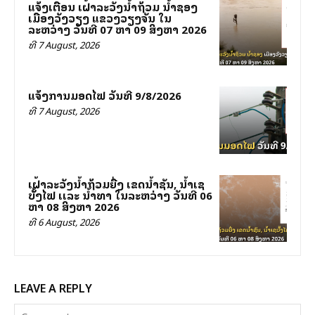
ແຈ້ງເຕືອນ ເຝົ້າລະວັງນ້ຳຖ້ວມ ນ້ຳຊອງ
ເມືອງວັງວຽງ ແຂວງວຽງຈັນ ໃນ
ລະຫວ່າງ ວັນທີ 07 ຫາ 09 ສິງຫາ 2026
ທີ 7 August, 2026
ແຈ້ງການມອດໄຟ ວັນທີ 9/8/2026
ທີ 7 August, 2026
ເຝົ້າລະວັງນໍ້າຖ້ວມຍື່ງ ເຂດນໍ້າຊັນ, ນໍ້າເຊ
ບັັ້ງໄຟ ເເລະ ນໍ້າທາ ໃນລະຫວ່າງ ວັນທີ 06
ຫາ 08 ສິງຫາ 2026
ທີ 6 August, 2026
LEAVE A REPLY