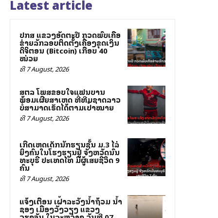
Latest article
ປກສ ແຂວງອັດຕະປື ກວດພົບເຄືອ
ຂ່າຍລັກລອບຕິດຕັ້ງເຄື່ອງຂຸດເງິນ
ດິຈິຕອນ (Bitcoin) ເກືອບ 40
ໝ່ວຍ
ທີ 7 August, 2026
ສຕລ ໂພສຂອບໃຈແຟນບານ
ພ້ອມເຜີຍສາເຫດ ທີ່ທີມຊາດລາວ
ບໍ່ສາມາດເຮັດໄດ້ຕາມເປົ້າໝາຍ
ທີ 7 August, 2026
ເກີດເຫດເດັກນັກຮຽນຊັ້ນ ມ.3 ໄລ່
ຍິງຄົນໃນໂຮງຮຽນຢູ່ ຈັງຫວັດນົນ
ທະບຸຣີ ປະເທດໄທ ມີຜູ້ເສຍຊີວິດ 9
ຄົນ
ທີ 7 August, 2026
ແຈ້ງເຕືອນ ເຝົ້າລະວັງນ້ຳຖ້ວມ ນ້ຳ
ຊອງ ເມືອງວັງວຽງ ແຂວງ
ວຽງຈັນ ໃນລະຫວ່າງ ວັນທີ 07