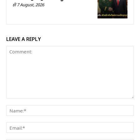
ທີ 7 August, 2026
LEAVE A REPLY
Comment:
Na
Ema