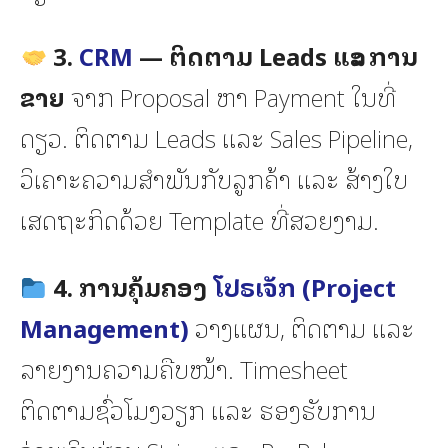
3.
CRM
— ຕິດຕາມ Leads ແລະ ການ
ຂາຍ
ຈາກ Proposal ຫາ Payment ໃນທີ່
ດຽວ. ຕິດຕາມ Leads ແລະ Sales Pipeline,
ວິເຄາະຄວາມສຳພັນກັບລູກຄ້າ ແລະ ສ້າງໃບ
ເສດຖະກິດດ້ວຍ Template ທີ່ສວຍງາມ.
4. ການຄຸ້ມຄອງ
ໂປຣເຈັກ (Project
Management)
ວາງແຜນ, ຕິດຕາມ ແລະ
ລາຍງານຄວາມຄືບໜ້າ. Timesheet
ຕິດຕາມຊົ່ວໂມງວຽກ ແລະ ຮອງຮັບການ