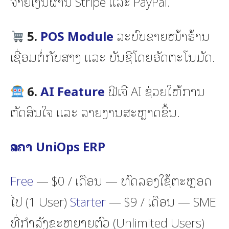
ຈ່າຍເງິນຜ່ານ Stripe ແລະ PayPal.
5.
POS Module
ລະບົບຂາຍໜ້າຮ້ານ
ເຊື່ອມຕໍ່ກັບສາງ ແລະ ບັນຊີໂດຍອັດຕະໂນມັດ.
6.
AI Feature
ຟີເຈີ AI ຊ່ວຍໃຫ້ການ
ຕັດສິນໃຈ ແລະ ລາຍງານສະຫຼາດຂຶ້ນ.
ລາຄາ UniOps ERP
Free
— $0 / ເດືອນ — ທົດລອງໃຊ້ຕະຫຼອດ
ໄປ (1 User)
Starter
— $9 / ເດືອນ — SME
ທີ່ກຳລັງຂະຫຍາຍຕົວ (Unlimited Users)