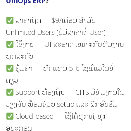
UniOps ERP
?
ລາຄາຖືກ — $9/ເດືອນ ສຳລັບ
Unlimited Users (ບໍ່ມີລາຄາຕໍ່ User)
ໃຊ້ງ່າຍ — UI ສະອາດ ເໝາະກັບທີມງານ
ທຸກລະດັບ
ຄຸ້ມຄ່າ — ທົດແທນ 5-6 ໂຊຟ໌ແວໃນທີ່
ດຽວ
Support ທ້ອງຖິ່ນ — CITS ມີທີມງານໃນ
ວຽງຈັນ ພ້ອມຊ່ວຍ setup ແລະ ຝຶກອົບຮົມ
Cloud-based — ໃຊ້ໄດ້ທຸກທີ່, ທຸກ
ອຸປະກອນ