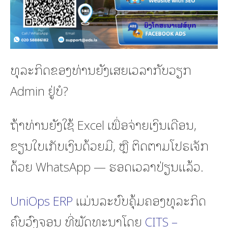
ທຸລະກິດຂອງທ່ານຍັງເສຍເວລາກັບວຽກ
Admin ຢູ່ບໍ?
ຖ້າທ່ານຍັງໃຊ້ Excel ເພື່ອຈ່າຍເງິນເດືອນ,
ຂຽນໃບເກັບເງິນດ້ວຍມື, ຫຼື ຕິດຕາມໂປຣເຈັກ
ດ້ວຍ WhatsApp — ຮອດເວລາປ່ຽນແລ້ວ.
UniOps ERP
ແມ່ນລະບົບຄຸ້ມຄອງທຸລະກິດ
ຄົບວົງຈອນ ທີ່ພັດທະນາໂດຍ
CITS –