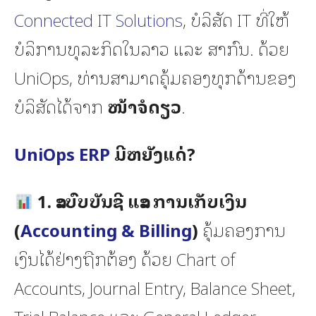
Connected IT Solutions
, ບໍລິສັດ IT ທີ່ໃຫ້
ບໍລິການທຸລະກິດໃນລາວ ແລະ ສາກົນ. ດ້ວຍ
UniOps, ທ່ານສາມາດຄຸ້ມຄອງທຸກດ້ານຂອງ
ບໍລິສັດໄດ້ຈາກ
ໜ້າຈໍດຽວ
.
UniOps ERP
ມີຫຍັງແດ່?
1. ລະບົບບັນຊີ ແລະ ການເກັບເງິນ
(
Accounting & Billing
)
ຄຸ້ມຄອງການ
ເງິນໄດ້ຢ່າງຖືກຕ້ອງ ດ້ວຍ Chart of
Accounts, Journal Entry, Balance Sheet,