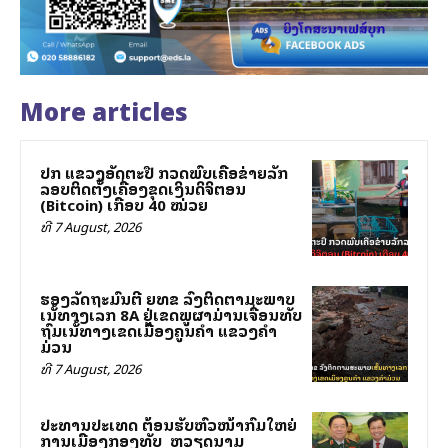
More articles
ປກສ ແຂວງອັດຕະປື ກວດພົບເຄືອຂ່າຍລັກ
ລອບຕິດຕັ້ງເຄື່ອງຂຸດເງິນດິຈິຕອນ
(Bitcoin) ເກືອບ 40 ໝ່ວຍ
ທີ 7 August, 2026
ຮອງລັດຖະມົນຕີ ຍທຂ ລົງຕິດຕາມສະພາບ
ເສັ້ນທາງເລກ 8A ຢູ່ເຂດພູຜາມ່ານເຈື່ອນທັບ
ຖົມເສັ້ນທາງເຂດເມືອງຄູນຄໍາ ແຂວງຄໍາ
ມ່ວນ
ທີ 7 August, 2026
ປະທານປະເທດ ຕ້ອນຮັບຫົວໜ້າກົມໃຫຍ່
ການເມືອງກອງທັບ ສສ ຫວຽດນາມ