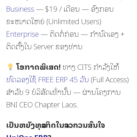
Business
— $19 / ເດືອນ — ອົງກອນ
ຂະໜາດໃຫຍ່ (Unlimited Users)
Enterprise
— ຕິດຕໍ່ກ່ອນ — ກຳນົດເອງ +
ຕິດຕັ້ງໃນ Server ຂອງທ່ານ
ໂອກາດພິເສດ!
ທາງ CITS ກຳລັງໃຫ້
ທົດລອງໃຊ້ FREE ERP 45 ວັນ
(Full Access)
ສຳລັບ 9 ບໍລິສັດເທົ່ານັ້ນ — ຜ່ານໂຄງການ
BNI CEO Chapter Laos.
ເປັນຫຍັງທຸລະກິດໃນລາວຄວນສົນໃຈ