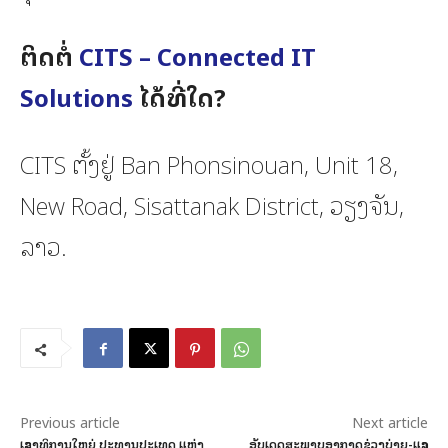
ຕິດຕໍ່
CITS – Connected IT
Solutions
ໄດ້ທີ່ໃດ?
CITS ຕັ້ງຢູ່ Ban Phonsinouan, Unit 18,
New Road, Sisattanak District, ວຽງຈັນ,
ລາວ.
Previous article
Next article
ເລຂາທິການໃຫຍ່ ປະທານປະເທດ ແຫ່ງ
ອັບເດດສະພາບອາກາດຊ່ວງບ່າຍ-ແລງ