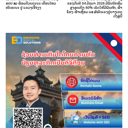
ສປປ ລາວ ພ້ອມດ້ວຍຄະນະ ເຄື່ອນໄຫວ
ຂອງວັນທີ 04 ມິຖຸນາ 2026 ມີຝົນປົກຫຸ້ມ
ທັດສະນະ ຢູ່ ແຂວງເຈີ້ຈ່ຽງ
ສູງສຸດເຖິງ 60% ເຮັດໃຫ້ມີຝົນຕົກ, ຟ້າ
ຮ້ອງ-ຟ້າເຫຼື້ອມ ແລະ ລົມພັດແຮງຢູ່ບາງເຂດ
ດັ່ງລຸ່ມນີ້