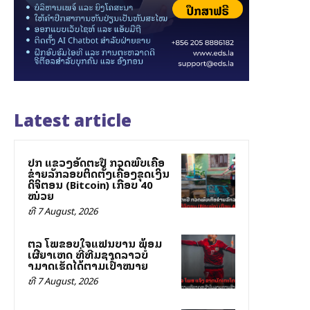
Latest article
ປກສ ແຂວງອັດຕະປື ກວດພົບເຄືອ
ຂ່າຍລັກລອບຕິດຕັ້ງເຄື່ອງຂຸດເງິນ
ດິຈິຕອນ (Bitcoin) ເກືອບ 40
ໝ່ວຍ
ທີ 7 August, 2026
ສຕລ ໂພສຂອບໃຈແຟນບານ ພ້ອມ
ເຜີຍສາເຫດ ທີ່ທີມຊາດລາວບໍ່
ສາມາດເຮັດໄດ້ຕາມເປົ້າໝາຍ
ທີ 7 August, 2026