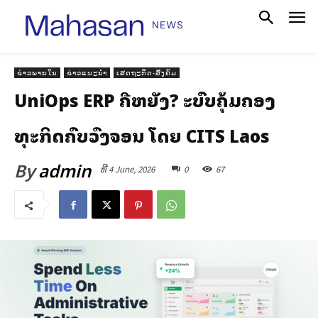
ຂ່າວພາຍໃນ
ຂ່າວແນະນຳ
ເສດຖະກິດ-ສັງຄົມ
UniOps ERP ຄືຫຍັງ? ລະບົບຄຸ້ມຄອງ
ທຸລະກິດຄົບວົງຈອນ ໂດຍ CITS Laos
By
admin
ທີ 4 June, 2026
0
67