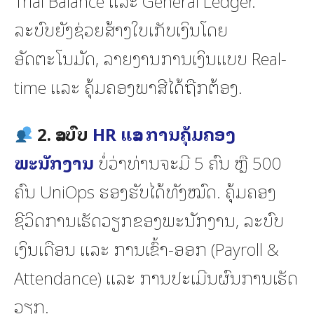
Trial Balance ແລະ General Ledger.
ລະບົບຍັງຊ່ວຍສ້າງໃບເກັບເງິນໂດຍ
ອັດຕະໂນມັດ, ລາຍງານການເງິນແບບ Real-
time ແລະ ຄຸ້ມຄອງພາສີໄດ້ຖືກຕ້ອງ.
2. ລະບົບ
HR ແລະ ການຄຸ້ມຄອງ
ພະນັກງານ
ບໍ່ວ່າທ່ານຈະມີ 5 ຄົນ ຫຼື 500
ຄົນ UniOps ຮອງຮັບໄດ້ທັງໝົດ. ຄຸ້ມຄອງ
ຊີວິດການເຮັດວຽກຂອງພະນັກງານ, ລະບົບ
ເງິນເດືອນ ແລະ ການເຂົ້າ-ອອກ (Payroll &
Attendance) ແລະ ການປະເມີນຜົນການເຮັດ
ວຽກ.