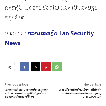
ສະຫງົບ, ມີຄວາມປວດໄພ ແລະ ເປັນລະບຽບ
ຮຽບຮ້ອຍ.
ຂ່າວຈາກ:
ຄວາມສະຫງົບ Lao Security
News
Previous article
Next article
ເລຂາທິການໃຫຍ່ ປະທານປະເທດ ແຫ່ງ
ປກສ ເມືອງແກ່ນທ້າວ ມ້າງຄະດີຂົນສົ່ງ
ສປປ ລາວ ຕ້ອນຮັບການເຂົ້າຢ້ຽມຂໍ່ານັບ
ຢາເສບຕິດລາຍໃຫຍ່ ພ້ອມຂອງກາງ
ຂອງການນໍາແຂວງເຈີ້ຈ່ຽງ
2.400.000 ເມັດ