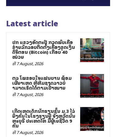
Latest article
ປກສ ແຂວງອັດຕະປື ກວດພົບເຄືອ
ຂ່າຍລັກລອບຕິດຕັ້ງເຄື່ອງຂຸດເງິນ
ດິຈິຕອນ (Bitcoin) ເກືອບ 40
ໝ່ວຍ
ທີ 7 August, 2026
ສຕລ ໂພສຂອບໃຈແຟນບານ ພ້ອມ
ເຜີຍສາເຫດ ທີ່ທີມຊາດລາວບໍ່
ສາມາດເຮັດໄດ້ຕາມເປົ້າໝາຍ
ທີ 7 August, 2026
ເກີດເຫດເດັກນັກຮຽນຊັ້ນ ມ.3 ໄລ່
ຍິງຄົນໃນໂຮງຮຽນຢູ່ ຈັງຫວັດນົນ
ທະບຸຣີ ປະເທດໄທ ມີຜູ້ເສຍຊີວິດ 9
ຄົນ
ທີ 7 August, 2026