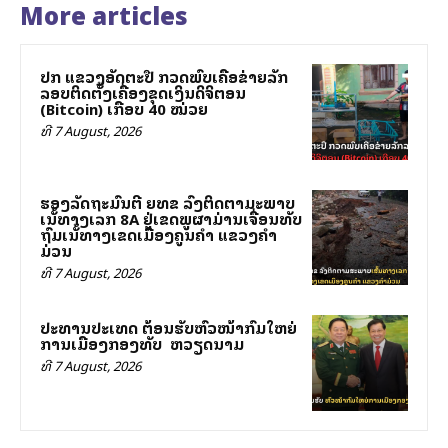
More articles
ປກສ ແຂວງອັດຕະປື ກວດພົບເຄືອຂ່າຍລັກ
ລອບຕິດຕັ້ງເຄື່ອງຂຸດເງິນດິຈິຕອນ
(Bitcoin) ເກືອບ 40 ໝ່ວຍ
ທີ 7 August, 2026
ຮອງລັດຖະມົນຕີ ຍທຂ ລົງຕິດຕາມສະພາບ
ເສັ້ນທາງເລກ 8A ຢູ່ເຂດພູຜາມ່ານເຈື່ອນທັບ
ຖົມເສັ້ນທາງເຂດເມືອງຄູນຄໍາ ແຂວງຄໍາ
ມ່ວນ
ທີ 7 August, 2026
ປະທານປະເທດ ຕ້ອນຮັບຫົວໜ້າກົມໃຫຍ່
ການເມືອງກອງທັບ ສສ ຫວຽດນາມ
ທີ 7 August, 2026