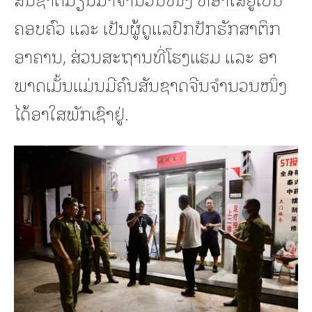
ຄອບຄົວ ແລະ ເປັນຜູ້ດູແລປົກປັກຮັກສາຕຶກ
ອາຄານ, ສ່ວນສະຖານທີ່ໂຮງແຮມ ແລະ ອາ
ພາດເມັ້ນແມ່ນມີຄົນສັນຊາດຈີນຈຳນວນໜຶ່ງ
ໄດ້ອາໃສພັກເຊົາຢູ່.