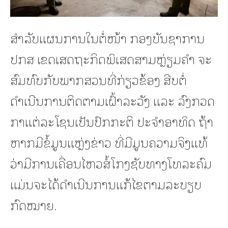
ສໍາລັບແຜນການໃນຕໍ່ໜ້າ ກອງບັນຊາການ
ປກສ ເຂດເສດຖະກິດພິເສດສາມຫຼ່ຽມຄຳ ຈະ
ສົມທົບກັບພາກສວນທີ່ກ່ຽວຂ້ອງ ສືບຕໍ່
ດຳເນີນການຕິດຕາມເຝົ້າລະວັງ ແລະ ລົງກວດ
ກາແຕ່ລະໂຊນເປັນປົກກະຕິ ປະຈຳອາທິດ ຖ້າ
ຫາກມີຂໍ້ມູນແຫຼ່ງຂ່າວ ທີ່ມີມູນຄວາມຈິງແທ້
ວ່າມີການເຄື່ອນໄຫວສໍ້ໂກງຊັບທາງໂທລະຄົມ
ແມ່ນຈະໄດ້ດຳເນີນການແກ້ໄຂຕາມລະບຽບ
ກົດໝາຍ.