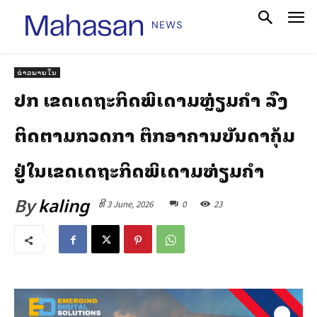
ຂ່າວພາຍໃນ
ປກສ ເຂດເສດຖະກິດພິເສດສາມຫຼ່ຽມຄໍາ ລົງ
ຕິດຕາມກວດກາ ຕຶກອາຄານບັນດາຄຸ້ມ
ຢູ່ໃນເຂດເສດຖະກິດພິເສດສາມຫ່ຽມຄຳ
By
kaling
ທີ 3 June, 2026
0
23