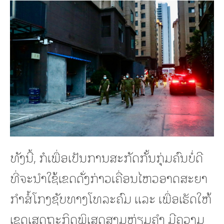
ທັງນີ້, ກໍເພື່ອເປັນການສະກັດກັ້ນກຸ່ມຄົນບໍ່ດີ
ທີ່ຈະນຳໃຊ້ເຂດດັ່ງກ່າວເຄື່ອນໄຫວອາດສະຍາ
ກຳສໍ້ໂກງຊັບທາງໂທລະຄົມ ແລະ ເພື່ອເຮັດໃຫ້
ເຂດເສດຖະກິດພິເສດສາມຫຼ່ຽມຄຳ ມີຄວາມ