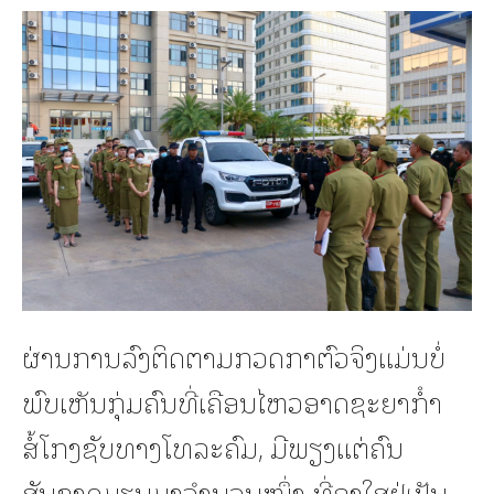
ຜ່ານການລົງຕິດຕາມກວດກາຕົວຈິງແມ່ນບໍ່
ພົບເຫັນກຸ່ມຄົນທີ່ເຄືອນໄຫວອາດຊະຍາກໍຳ
ສໍ້ໂກງຊັບທາງໂທລະຄົມ, ມີພຽງແຕ່ຄົນ
ສັນຊາດມຽນມາຈຳນວນໜຶ່ງ ທີ່ອາໃສຢູ່ເປັນ