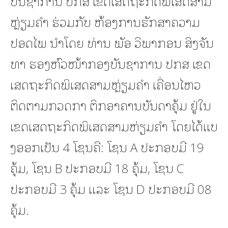
ບັນຊາການ ປກສ ເຂດເສດຖະກິດພິເສດສາມ
ຫຼ່ຽມຄຳ ຮ່ວມກັບ ຫ້ອງການຮັກສາຄວາມ
ປອດໄພ ນຳໂດຍ ທ່ານ ພັອ ວິພາກອນ ສິງຈັນ
ທາ ຮອງຫົວໜ້າກອງບັນຊາການ ປກສ ເຂດ
ເສດຖະກິດພິເສດສາມຫຼ່ຽມຄຳ ເຄື່ອນໄຫວ
ຕິດຕາມກວດກາ ຕຶກອາຄານບັນດາຄຸ້ມ ຢູ່ໃນ
ເຂດເສດຖະກິດພິເສດສາມຫ່ຽມຄຳ ໂດຍໄດ້ແບ
ງອອກເປັນ 4 ໂຊນຄື: ໂຊນ A ປະກອບມີ 19
ຄຸ້ມ, ໂຊນ B ປະກອບມີ 18 ຄຸ້ມ, ໂຊນ C
ປະກອບມີ 3 ຄຸ້ມ ແລະ ໂຊນ D ປະກອບມີ 08
ຄຸ້ມ.