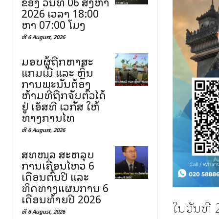
ຂອງ ວັນທີ 06 ສິງຫາ
2026 ເວລາ 18:00
ຫາ 07:00 ໂມງ
ທີ 6 August, 2026
ມອບຜູ້ຖືກຫາສະ
ແກມເມີ ແລະ ຫຼິ້ນ
ການພະນັນຕ້ອງ
ຫ້າມທີ່ຖືກຈັບຕົວໄດ້
ຢູ່ ເອັສທີ ເວກັສ ໃຫ້
ທາງການໄທ
ທີ 6 August, 2026
ສທໜລ ສະຫລຸບ
ການເຄື່ອນໄຫວ 6
ເດືອນຕົ້ນປີ ແລະ
ທິດທາງແຜນການ 6
ເດືອນທ້າຍປີ 2026
ໃນວັນທີ 
ທີ 6 August, 2026