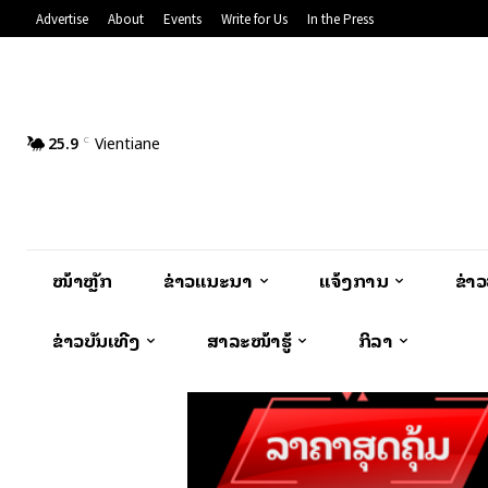
Advertise
About
Events
Write for Us
In the Press
25.9
Vientiane
C
ໜ້າຫຼັກ
ຂ່າວແນະນຳ
ແຈ້ງການ
ຂ່າ
ຂ່າວບັນເທີງ
ສາລະໜ້າຮູ້
ກິລາ