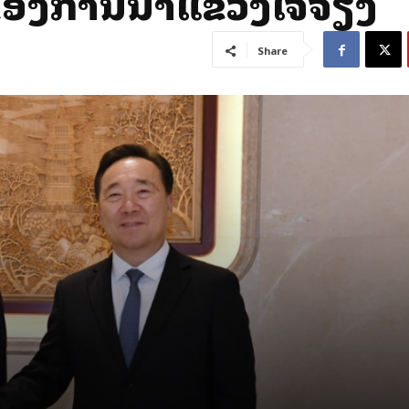
ບຂອງການນໍາແຂວງເຈີ້ຈ່ຽງ
Share