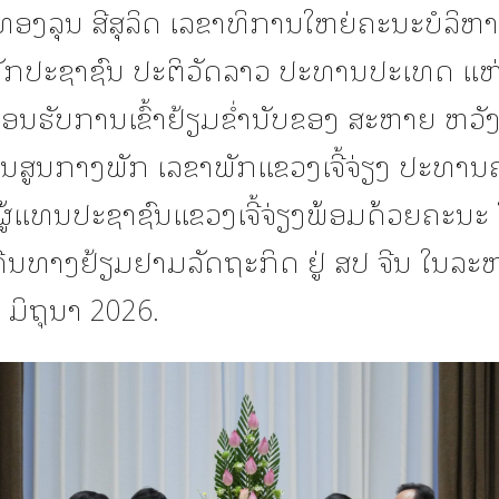
ອງລຸນ ສີສຸລິດ ເລຂາທິການໃຫຍ່ຄະນະບໍລິຫ
ັກປະຊາຊົນ ປະຕິວັດລາວ ປະທານປະເທດ ແຫ
້ອນຮັບການເຂົ້າຢ້ຽມຂໍ່ານັບຂອງ ສະຫາຍ ຫວັງ
ນສູນກາງພັກ ເລຂາພັກແຂວງເຈີ້ຈ່ຽງ ປະທາ
ຜູ້ແທນປະຊາຊົນແຂວງເຈີ້ຈ່ຽງພ້ອມດ້ວຍຄະນະ
ີນທາງຢ້ຽມຢາມລັດຖະກິດ ຢູ່ ສປ ຈີນ ໃນລະຫ
6 ມິຖຸນາ 2026.