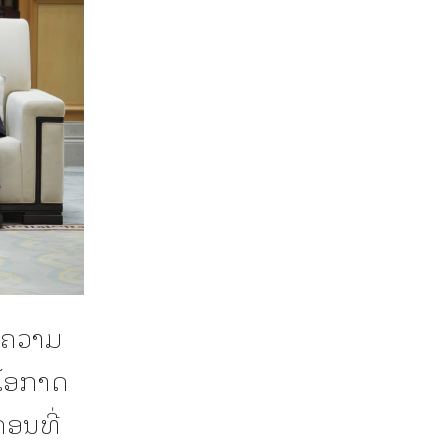
ດງຄວາມ
ມີໂອກາດ
ຄອນທີ່