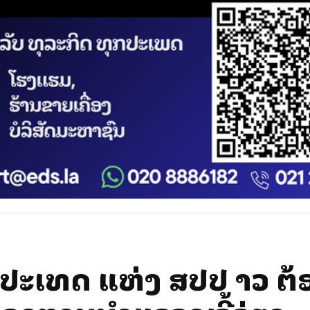
ປະເທດ ແຫ່ງ ສປປ ລາວ ຕ້