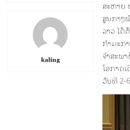
ສະຫາຍ ທ
ສູນກາງພ
ລາວ ໄດ້ຕ
ກໍາມະກາ
ຈໍາສະພາ
kaling
ໂອກາດເດ
ວັນທີ 2-