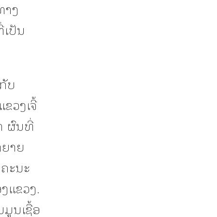
ວທາງ
່ເປັນ
ກັບ
ວງເຈີ້
 ຜົນທີ່
ຫຍາຍ
ງຄະນະ
ອງແຂວງ.
ມູນເຊື້ອ