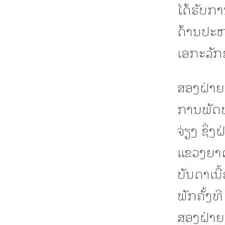
ໄດ້ຮັບກ
ດ້ານປະຫ
ເອກະລັກຂອ
ສອງຝ່າຍ
ການພັດທ
ຈ່ຽງ ຊຶ່
ແຂວງຍາດ
ບັນດາເນ
ພັກຄັ້ງ
ສອງຝ່າຍໄ