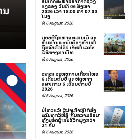
ອັບເດດສະພາບອາກາດຊ່ວງ
ແລງຂອງ ວັນທີ 06 ສິງຫາ
2026 ເວລາ 18:00 ຫາ 07:00
ໂມງ
ທີ 6 August, 2026
ມອບຜູ້ຖືກຫາສະແກມເມີ ແລະ
ຫຼິ້ນການພະນັນຕ້ອງຫ້າມທີ່
ຖືກຈັບຕົວໄດ້ຢູ່ ເອັສທີ ເວກັສ
ໃຫ້ທາງການໄທ
ທີ 6 August, 2026
ສທໜລ ສະຫລຸບການເຄື່ອນໄຫວ
6 ເດືອນຕົ້ນປີ ແລະ ທິດທາງ
ແຜນການ 6 ເດືອນທ້າຍປີ
2026
ທີ 6 August, 2026
ບໍ່ໄຫວແລ້ວ! ຜູ້ນຳເກົາຫຼີໃຕ້ສັ່ງ
ລະດົມທຸກວິທີສູ້ ‘ຄື້ນຄວາມຮ້ອນ’
ຫຼັງຍອດຜູ້ເສຍຊີວິດພຸ່ງກວ່າ
21 ຄົນ
ທີ 6 August, 2026