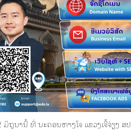
2 ມິຖຸນານີ້ ທີ່ ນະຄອນຫາງໂຈ ແຂວງເຈີ້ຈ່ຽງ ສປ