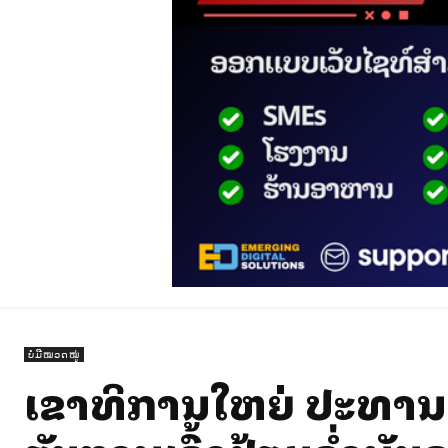
ບໍ່ມີໝວດໝູ່
ເລຂາທິການໃຫຍ່ ປະທານ