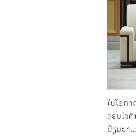
ໃນໂອກາດ
ຂອບໃຈຕໍ່
ຢ້ຽມຢາມ