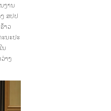
ານງານ
່ງ ສປປ
ຮ້າວ
ນຄະນະປະ
 ໃນ
ວ່າງ