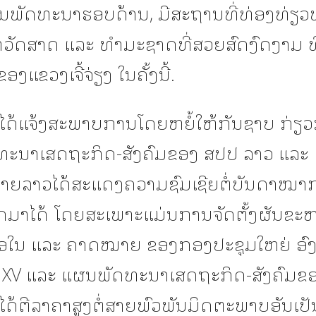
ານພັດທະນາຮອບດ້ານ, ມີສະຖານທີ່ທ່ອງທ່ຽ
ວັດສາດ ແລະ ທໍາມະຊາດທີ່ສວຍສົດງົດງາມ ທີ
ງແຂວງເຈີ້ຈ່ຽງ ໃນຄັ້ງນີ້.
ໄດ້ແຈ້ງສະພາບການໂດຍຫຍໍ້ໃຫ້ກັນຊາບ ກ່ຽວ
ະນາເສດຖະກິດ-ສັງຄົມຂອງ ສປປ ລາວ ແລະ ແຂ
ງຝ່າຍລາວໄດ້ສະແດງຄວາມຊົມເຊີຍຕໍ່ບັນດາໝາກ
ມາໄດ້ ໂດຍສະເພາະແມ່ນການຈັດຕັ້ງຜັນຂະ
ື້ອໃນ ແລະ ຄາດໝາຍ ຂອງກອງປະຊຸມໃຫຍ່ ອົ
ທີ XV ແລະ ແຜນພັດທະນາເສດຖະກິດ-ສັງຄົມຂ
ດ້ຕີລາຄາສູງຕໍ່ສາຍພົວພັນມິດຕະພາບອັນເປັນ