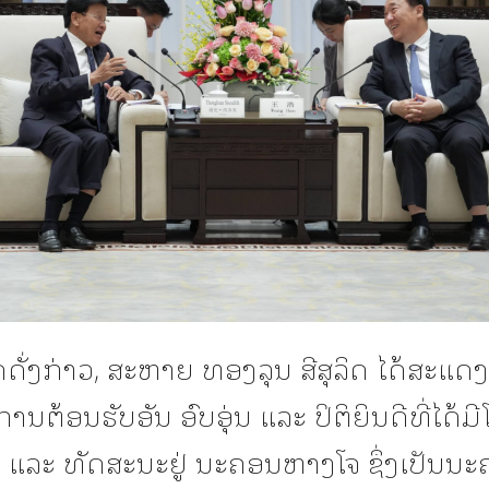
ດັ່ງກ່າວ, ສະຫາຍ ທອງລຸນ ສີສຸລິດ ໄດ້ສະແ
ການຕ້ອນຮັບອັນ ອົບອຸ່ນ ແລະ ປິຕິຍິນດີທີ່ໄດ້
 ແລະ ທັດສະນະຢູ່ ນະຄອນຫາງໂຈ ຊຶ່ງເປັນນະ