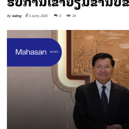
ຮັບການເຂົ້າຢ້ຽມຂໍ່ານັ
By
kaling
ທີ 3 June, 2026
0
24