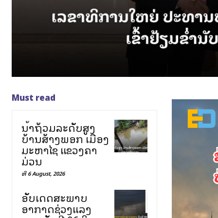
Must read
ນ້ຳຖ້ວມລະດັບສູງ
ບ້ານສ້າງພອກ ເມືອງ
ມະຫາໄຊ ແຂວງຄຳ
ມ່ວນ
ທີ 6 August, 2026
ອັບເດດສະພາບ
ອາກາດຊ່ວງແລງ