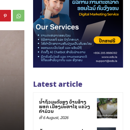
Latest article
ນ້ຳຖ້ວມລະດັບສູງ ບ້ານສ້າງ
ພອກ ເມືອງມະຫາໄຊ ແຂວງ
ຄຳມ່ວນ
ທີ 6 August, 2026