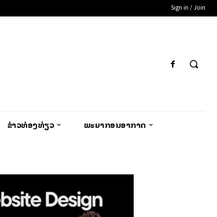
Sign in / Join
ຂ່າວທ່ອງທ່ຽວ
ພະຍາກອນອາກາດ