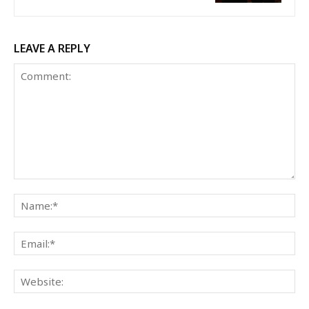
LEAVE A REPLY
Comment:
Na
Ema
Web