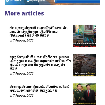
More articles
ປກສ ແຂວງອັດຕະປື ກວດພົບເຄືອຂ່າຍລັກ
ລອບຕິດຕັ້ງເຄື່ອງຂຸດເງິນດິຈິຕອນ
(Bitcoin) ເກືອບ 40 ໝ່ວຍ
ທີ 7 August, 2026
ຮອງລັດຖະມົນຕີ ຍທຂ ລົງຕິດຕາມສະພາບ
ເສັ້ນທາງເລກ 8A ຢູ່ເຂດພູຜາມ່ານເຈື່ອນທັບ
ຖົມເສັ້ນທາງເຂດເມືອງຄູນຄໍາ ແຂວງຄໍາ
ມ່ວນ
ທີ 7 August, 2026
ປະທານປະເທດ ຕ້ອນຮັບຫົວໜ້າກົມໃຫຍ່
ການເມືອງກອງທັບ ສສ ຫວຽດນາມ
ທີ 7 August, 2026