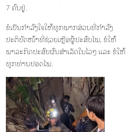
7 ຄົນຢູ່.
ຂໍເປັນກຳລັງໃຈໃຫ້ທຸກພາກສ່ວນທີ່ກຳລັງ
ປະຕິບັດໜ້າທີ່ຊ່ວຍເຫຼືອຜູ້ປະສົບໄພ, ຂໍໃຫ້
ພາລະກິດປະສົບຜົນສຳເລັດໃນໄວໆ ແລະ ຂໍໃຫ້
ທຸກທ່ານປອດໄພ.