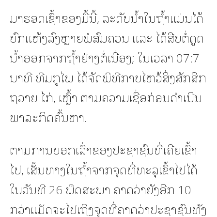
ມາຮອດເຊົ້າຂອງມື້ນີ້, ລະດັບນໍ້າໃນຖໍ້າແມ່ນໄດ້
ບົກແຫ້ງລົງຫຼາຍພໍສົມຄວນ ແລະ ໄດ້ສືບຕໍ່ດູດ
ນໍ້າອອກຈາກຖໍ້າຢ່າງຕໍ່ເນື່ອງ; ໃນເວລາ 07:7
ນາທີ ທີມກູໄພ ໄດ້ຈັດພິທີກາບໄຫວ້ສິ່ງສັກສິກ
ຖວາຍ ໄກ່, ເຫຼົ້າ ຕາມຄວາມເຊື່ອກ່ອນດຳເນີນ
ພາລະກິດຄົ້ນຫາ.
ຕາມການບອກເລົ່າຂອງປະຊາຊົນທີ່ເຄີຍເຂົ້າ
ໄປ, ເສັ້ນທາງໃນຖໍ້າຈາກຈຸດທີ່ທະລຸເຂົ້າໄປໄດ້
ໃນວັນທີ 26 ພຶດສະພາ ຄາດວ່າຍັງອີກ 10
ກວ່າແມັດຈະໄປເຖິງຈຸດທີ່ຄາດວ່າປະຊາຊົນທັງ