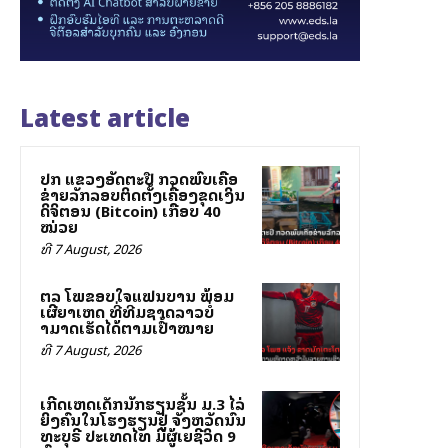
Latest article
ປກສ ແຂວງອັດຕະປື ກວດພົບເຄືອ
ຂ່າຍລັກລອບຕິດຕັ້ງເຄື່ອງຂຸດເງິນ
ດິຈິຕອນ (Bitcoin) ເກືອບ 40
ໝ່ວຍ
ທີ 7 August, 2026
ສຕລ ໂພສຂອບໃຈແຟນບານ ພ້ອມ
ເຜີຍສາເຫດ ທີ່ທີມຊາດລາວບໍ່
ສາມາດເຮັດໄດ້ຕາມເປົ້າໝາຍ
ທີ 7 August, 2026
ເກີດເຫດເດັກນັກຮຽນຊັ້ນ ມ.3 ໄລ່
ຍິງຄົນໃນໂຮງຮຽນຢູ່ ຈັງຫວັດນົນ
ທະບຸຣີ ປະເທດໄທ ມີຜູ້ເສຍຊີວິດ 9