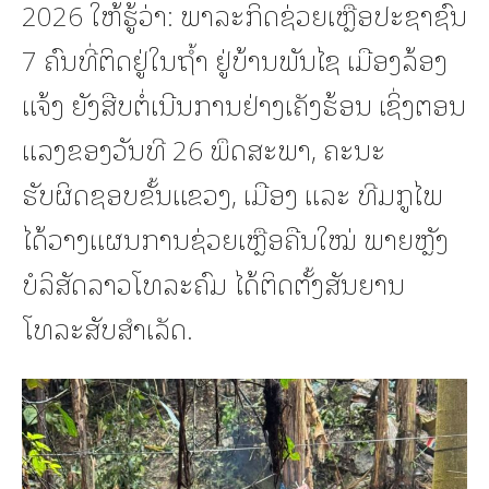
2026 ໃຫ້ຮູ້ວ່າ: ພາລະກິດຊ່ວຍເຫຼືອປະຊາຊົນ
7 ຄົນທີ່ຕິດຢູ່ໃນຖໍ້າ ຢູ່ບ້ານພັນໄຊ ເມືອງລ້ອງ
ແຈ້ງ ຍັງສືບຕໍ່ເນີນການຢ່າງເຄັງຮ້ອນ ເຊິ່ງຕອນ
ແລງຂອງວັນທີ 26 ພຶດສະພາ, ຄະນະ
ຮັບຜິດຊອບຂັ້ນແຂວງ, ເມືອງ ແລະ ທີມກູໄພ
ໄດ້ວາງແຜນການຊ່ວຍເຫຼືອຄືນໃໝ່ ພາຍຫຼັງ
ບໍລິສັດລາວໂທລະຄົມ ໄດ້ຕິດຕັ້ງສັນຍານ
ໂທລະສັບສຳເລັດ.