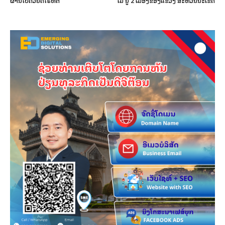
ຜ່ານໄປດ້ວຍດີໄຮ້ທີ່ຕິ
ໄມ້ ຢູ່ 2 ເມືອງຂອງແຂວງ ສະຫວັນນະເຂດ