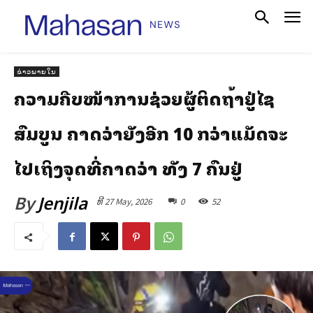
ຂ່າວພາຍໃນ
ຄວາມຄືບໜ້າການຊ່ວຍຜູ້ຕິດຖໍ້າຢູ່ໄຊ
ສົມບູນ ຄາດວ່າຍັງອີກ 10 ກວ່າແມັດຈະ
ໄປເຖິງຈຸດທີ່ຄາດວ່າ ທັງ 7 ຄົນຢູ່
By
Jenjila
ທີ 27 May, 2026
0
52