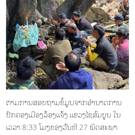
ຕາມການສອບຖາມຂໍ້ມູນຈາກອຳນາດການ
ປົກຄອງເມືອງລ້ອງແຈ້ງ ແຂວງໄຊສົມບູນ ໃນ
ເວລາ 8:33 ໂມງຂອງວັນທີ 27 ພຶດສະພາ