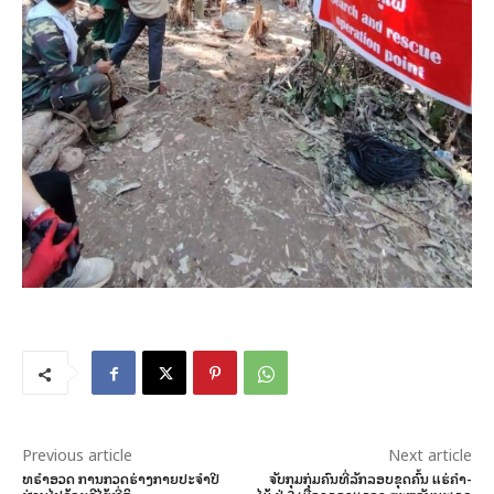
Previous article
Next article
ທຣຳອວດ ການກວດຮ່າງກາຍປະຈຳປີ
ຈັບກຸມກຸ່ມຄົນທີ່ລັກລອບຂຸດຄົ້ນ ແຮ່ຄໍາ-