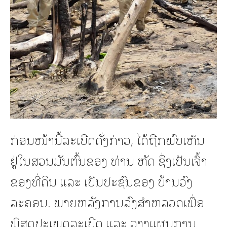
ກ່ອນໜ້ານີ້ລະເບີດດັ່ງກ່າວ, ໄດ້ຖືກພົບເຫັນ
ຢູ່ໃນສວນມັນຕົ້ນຂອງ ທ່ານ ຫັດ ຊຶ່ງເປັນເຈົ້າ
ຂອງທີ່ດິນ ແລະ ເປັນປະຊົນຂອງ ບ້ານວົງ
ລະຄອນ. ພາຍຫລັງການລົງສຳຫລວດເພື່ອ
ພິສູດປະເພດລະເບີດ ແລະ ວາງແຜນການ