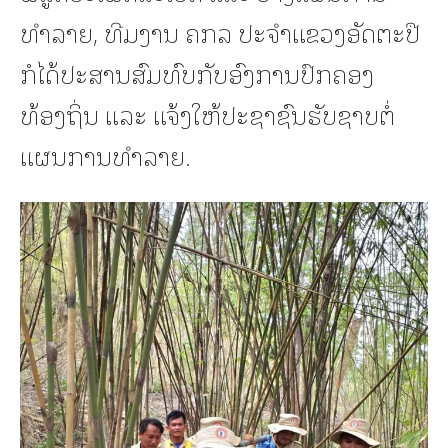
ທຳລາຍ, ທີມງານ ຄກລ ປະຈໍາແຂວງອັດຕະປື
ກໍໄດ້ປະສານສົມທົບກັບອົງການປົກຄອງ
ທ້ອງຖິ່ນ ແລະ ແຈ້ງໃຫ້ປະຊາຊົນຮັບຊາບຕໍ່
ແຜນການທຳລາຍ.