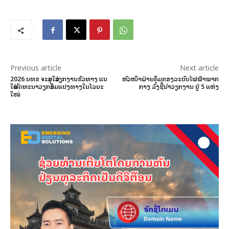
Previous article
Next article
2026 ຍທຂ ຈະສຸມໃສ່ວຽກງານຂົວທາງ ແນ
ຫົວໜ້າຝ່າຍຄຸ້ມຄອງລະບົບໄຟຟ້າພາກ
ໃສ່ພັດທະນາວຽກສ້ອມແປງທາງໃນໄລຍະ
ກາງ ລົງຊີ້ນຳວຽກງານ ຢູ່ 5 ແຫ່ງ
ໃໝ່