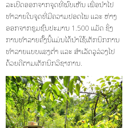
ລະເບີດອອກຈາກຈຸດທີ່ພົບເຫັນ ເພື່ອນຳໄປ
ທຳລາຍໃນຈຸດທີ່ມີຄວາມປອດໄພ ແລະ ຫ່າງ
ອອກຈາກຊຸມຊົນປະມານ 1.500 ແມັດ ຊຶ່ງ
ການທຳລາຍຄັ້ງນີ້ແມ່ນໄດ້ນຳໃຊ້ເຕັກນິກການ
ທຳລາຍແບບແຮງຕໍ່າ ແລະ ສຳເລັດລຸລ່ວງໄປ
ດ້ວຍດີຕາມເຕັກນິກວິຊາການ.