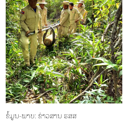
ຂໍ້ມູນ-ພາບ: ຂ່າວສານ ຮສສ