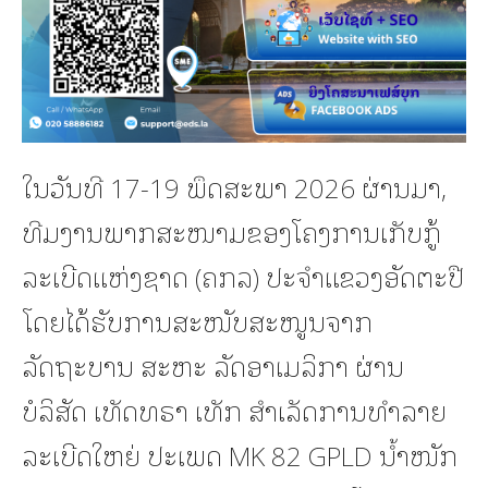
ໃນວັນທີ 17-19 ພຶດສະພາ 2026 ຜ່ານມາ,
ທີມງານພາກສະໜາມຂອງໂຄງການເກັບກູ້
ລະເບີດແຫ່ງຊາດ (ຄກລ) ປະຈໍາແຂວງອັດຕະປື
ໂດຍໄດ້ຮັບການສະໜັບສະໜູນຈາກ
ລັດຖະບານ ສະຫະ ລັດອາເມລິກາ ຜ່ານ
ບໍລິສັດ ເທັດທຣາ ເທັກ ສຳເລັດການທຳລາຍ
ລະເບີດໃຫຍ່ ປະເພດ MK 82 GPLD ນໍ້າໜັກ