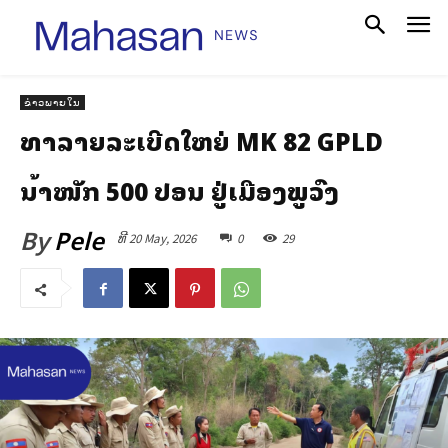
ຂ່າວພາຍໃນ
ທຳລາຍລະເບີດໃຫຍ່ MK 82 GPLD
ນໍ້າໜັກ 500 ປອນ ຢູ່ເມືອງພູວົງ
By
Pele
ທີ 20 May, 2026
0
29