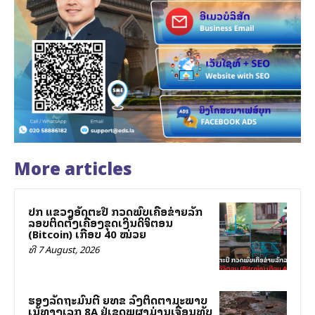
More articles
ປກສ ແຂວງອັດຕະປື ກວດພົບເຄືອຂ່າຍລັກ
ລອບຕິດຕັ້ງເຄື່ອງຂຸດເງິນດິຈິຕອນ
(Bitcoin) ເກືອບ 40 ໝ່ວຍ
ທີ 7 August, 2026
ຮອງລັດຖະມົນຕີ ຍທຂ ລົງຕິດຕາມສະພາບ
ເສັ້ນທາງເລກ 8A ຢູ່ເຂດພູຜາມ່ານເຈື່ອນທັບ