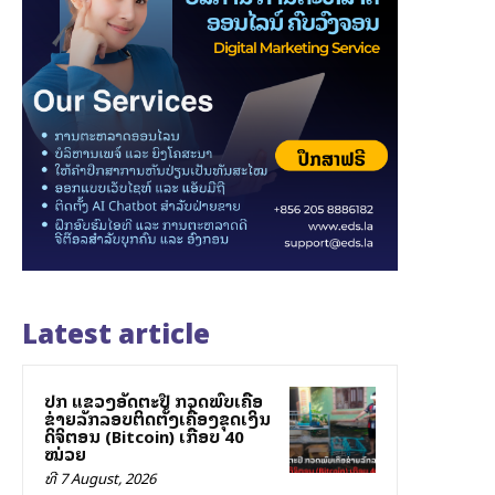
Latest article
ປກສ ແຂວງອັດຕະປື ກວດພົບເຄືອ
ຂ່າຍລັກລອບຕິດຕັ້ງເຄື່ອງຂຸດເງິນ
ດິຈິຕອນ (Bitcoin) ເກືອບ 40
ໝ່ວຍ
ທີ 7 August, 2026