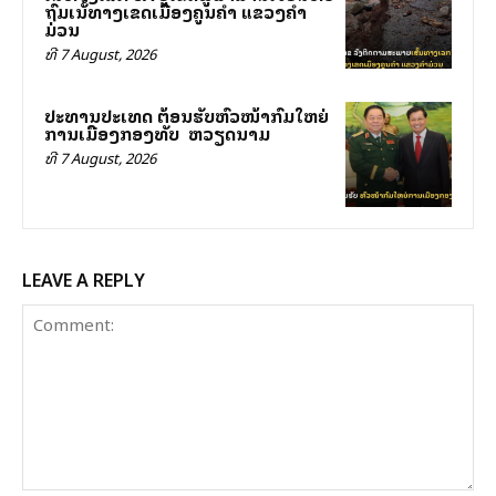
ຖົມເສັ້ນທາງເຂດເມືອງຄູນຄໍາ ແຂວງຄໍາ
ມ່ວນ
ທີ 7 August, 2026
ປະທານປະເທດ ຕ້ອນຮັບຫົວໜ້າກົມໃຫຍ່
ການເມືອງກອງທັບ ສສ ຫວຽດນາມ
ທີ 7 August, 2026
LEAVE A REPLY