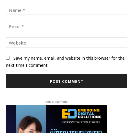
Comment:
Na
Ema
Web
Save my name, email, and website in this browser for the
next time I comment.
- Advertisement -