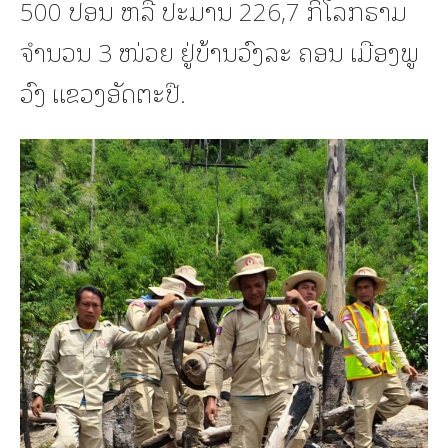
500 ປອນ ຫລື ປະມານ 226,7 ກິໂລກຣາມ
ຈໍານວນ 3 ໜ່ວຍ ຢູ່ບ້ານວົງລະ ຄອນ ເມືອງພູ
ວົງ ແຂວງອັດຕະປື.