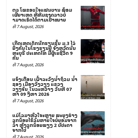
ສຕລ ໂພສຂອບໃຈແຟນບານ ພ້ອມ
ເຜີຍສາເຫດ ທີ່ທີມຊາດລາວບໍ່
ສາມາດເຮັດໄດ້ຕາມເປົ້າໝາຍ
ທີ 7 August, 2026
ເກີດເຫດເດັກນັກຮຽນຊັ້ນ ມ.3 ໄລ່
ຍິງຄົນໃນໂຮງຮຽນຢູ່ ຈັງຫວັດນົນ
ທະບຸຣີ ປະເທດໄທ ມີຜູ້ເສຍຊີວິດ 9
ຄົນ
ທີ 7 August, 2026
ແຈ້ງເຕືອນ ເຝົ້າລະວັງນ້ຳຖ້ວມ ນ້ຳ
ຊອງ ເມືອງວັງວຽງ ແຂວງ
ວຽງຈັນ ໃນລະຫວ່າງ ວັນທີ 07
ຫາ 09 ສິງຫາ 2026
ທີ 7 August, 2026
ແມ່ໂລມາຫົວໃຈສະຫຼາຍ ພະຍຸງຮ່າງ
ລູກນ້ອຍໄຮ້ລົມຫາຍໃຈບໍ່ຍອມຈາກ
ລາ ຫຼັງລູກນ້ອຍພຽງ 2 ສັບປະດາ
ຈາກໄປ
ທີ 7 August, 2026