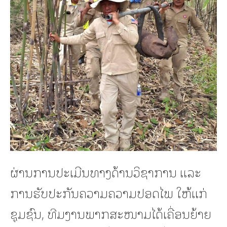
ຜ່ານການປະເມີນທາງດ້ານວິຊາການ ແລະ
ການຮັບປະກັນຄວາມຄວາມປອດໄພ ໃຫ້ແກ່
ຊຸມຊົນ, ທີມງານພາກສະໜາມໄດ້ເຄື່ອນຍ້າຍ