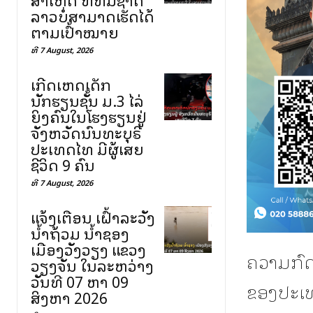
ລາວບໍ່ສາມາດເຮັດໄດ້
ຕາມເປົ້າໝາຍ
ທີ 7 August, 2026
ເກີດເຫດເດັກ
ນັກຮຽນຊັ້ນ ມ.3 ໄລ່
ຍິງຄົນໃນໂຮງຮຽນຢູ່
ຈັງຫວັດນົນທະບຸຣີ
ປະເທດໄທ ມີຜູ້ເສຍ
ຊີວິດ 9 ຄົນ
ທີ 7 August, 2026
ແຈ້ງເຕືອນ ເຝົ້າລະວັງ
ນ້ຳຖ້ວມ ນ້ຳຊອງ
ເມືອງວັງວຽງ ແຂວງ
ຄວາມກົດ
ວຽງຈັນ ໃນລະຫວ່າງ
ວັນທີ 07 ຫາ 09
ຂອງປະເທ
ສິງຫາ 2026