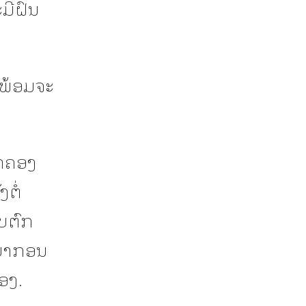
ະມີຝົນ
 ພ້ອມຈະ
ົກຄອງ
ຕໍ່
ັບຕົກ
ະຍາກອນ
ອງ.