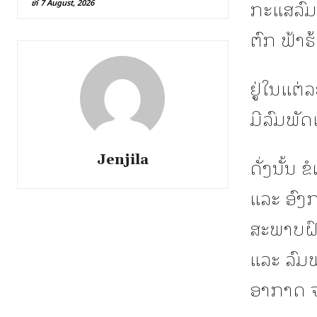
ກະແສລົມຕ
ທີ 7 August, 2026
ຕົກ ຟ້າ
ຢູູ່ໃນແຕ
ມີລົມພັ
Jenjila
ດັ່ງນັ້ນ
ແລະ ອົງກ
ສະພາບຝົນ
ແລະ ລົມພ
ອາກາດ ຈາ