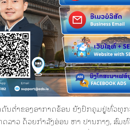
ດັນຕ່ຳຂອງອາກາດຮ້ອນ ຍັງປົກຄຸມຢູູ່ທົ່ວທ
ດລາວ ດ້ວຍກຳລັງອ່ອນ ຫາ ປານກາງ, ສົມທົ