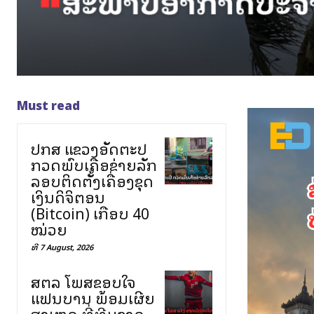
Must read
ປກສ ແຂວງອັດຕະປື
ກວດພົບເຄືອຂ່າຍລັກ
ລອບຕິດຕັ້ງເຄື່ອງຂຸດ
ເງິນດິຈິຕອນ
(Bitcoin) ເກືອບ 40
ໝ່ວຍ
ທີ 7 August, 2026
ສຕລ ໂພສຂອບໃຈ
ແຟນບານ ພ້ອມເຜີຍ
ສາເຫດ ທີ່ທີມຊາດ