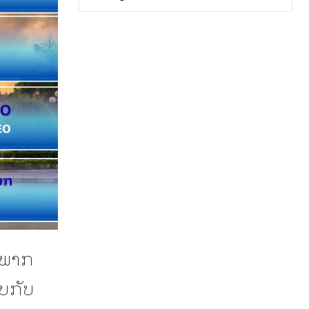
ຸກພາກ
ບກັບ