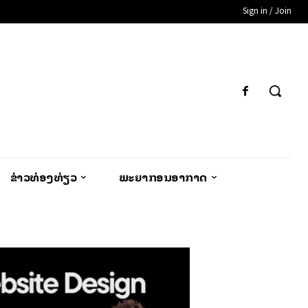
Sign in / Join
ຂ່າວທ່ອງທ່ຽວ
ພະຍາກອນອາກາດ