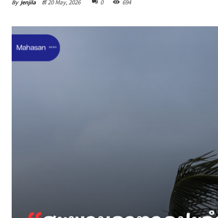
By
Jenjila
ທີ 20 May, 2026
0
694