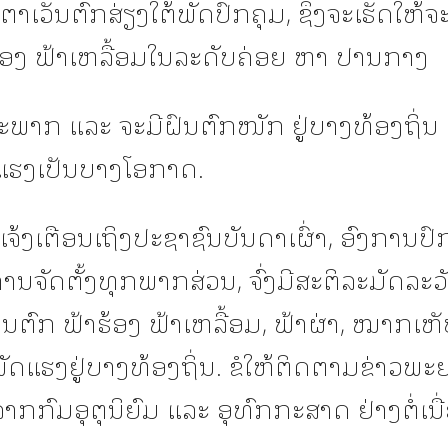
າເວັນຕົກສ່ຽງໃຕ້ພັດປົກຄຸມ, ຊຶ່ງຈະເຮັດໃຫ້ຈ
ຮ້ອງ ຟ້າເຫລື້ອມໃນລະດັບຄ່ອຍ ຫາ ປານກາງ
່ລະພາກ ແລະ ຈະມີຝົນຕົກໜັກ ຢູູ່ບາງທ້ອງຖິ່ນ
ດແຮງເປັນບາງໂອກາດ.
 ຂໍແຈ້ງເຕືອນເຖິງປະຊາຊົນບັນດາເຜົ່າ, ອົງການປ
ານຈັດຕັ້ງທຸກພາກສ່ວນ, ຈົ່ງມີສະຕິລະມັດລະວັງ
ຕົກ ຟ້າຮ້ອງ ຟ້າເຫລື້ອມ, ຟ້າຜ່າ, ໝາກເຫ
ັດແຮງຢູູ່ບາງທ້ອງຖິ່ນ. ຂໍໃຫ້ຕິດຕາມຂ່າວພ
ກກົມອຸຕຸນິຍົມ ແລະ ອຸທົກກະສາດ ຢ່າງຕໍ່ເນື່