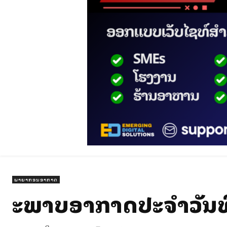
ພາຍາກອນອາກາດ
ສະພາບອາກາດປະຈໍາວັນທ