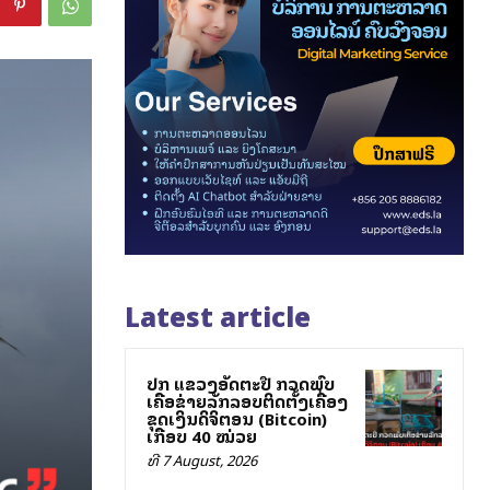
Latest article
ປກສ ແຂວງອັດຕະປື ກວດພົບ
ເຄືອຂ່າຍລັກລອບຕິດຕັ້ງເຄື່ອງ
ຂຸດເງິນດິຈິຕອນ (Bitcoin)
ເກືອບ 40 ໝ່ວຍ
ທີ 7 August, 2026