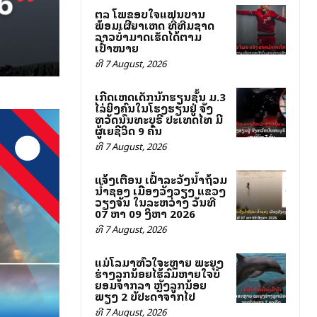
ສຕລ ໂພສຂອບໃຈແຟນບານ
ພ້ອມເຜີຍສາເຫດ ທີ່ທີມຊາດ
ລາວບໍ່ສາມາດເຮັດໄດ້ຕາມ
ເປົ້າໝາຍ
ທີ 7 August, 2026
ເກີດເຫດເດັກນັກຮຽນຊັ້ນ ມ.3
ໄລ່ຍິງຄົນໃນໂຮງຮຽນຢູ່ ຈັງ
ຫວັດນົນທະບຸຣີ ປະເທດໄທ ມີ
ຜູ້ເສຍຊີວິດ 9 ຄົນ
ທີ 7 August, 2026
ແຈ້ງເຕືອນ ເຝົ້າລະວັງນ້ຳຖ້ວມ
ນ້ຳຊອງ ເມືອງວັງວຽງ ແຂວງ
ວຽງຈັນ ໃນລະຫວ່າງ ວັນທີ
07 ຫາ 09 ສິງຫາ 2026
ທີ 7 August, 2026
ແມ່ໂລມາຫົວໃຈສະຫຼາຍ ພະຍຸງ
ຮ່າງລູກນ້ອຍໄຮ້ລົມຫາຍໃຈບໍ່
ຍອມຈາກລາ ຫຼັງລູກນ້ອຍ
ພຽງ 2 ສັບປະດາຈາກໄປ
ທີ 7 August, 2026