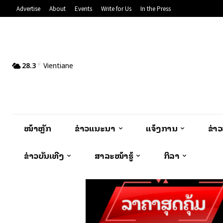
Advertise
About
Events
Write for Us
In the Press
28.3
Vientiane
C
ໜ້າຫຼັກ
ຂ່າວແນະນຳ
ແຈ້ງການ
ຂ່າ
ຂ່າວບັນເທີງ
ສາລະໜ້າຮູ້
ກິລາ