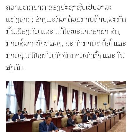
ຄວາມທຸກຍາກ ຂອງປະຊາຊົນເປັນວາລະ
ແຫ່ງຊາດ; ຮ່າງມະຕິວ່າດ້ວຍການຕ້ານ,ສະກັດ
ກັ້ນ,ປ້ອງກັນ ແລະ ແກ້ໄຂພະຍາດອາຍາ ສິດ,
ການສໍ້ລາດບັງຫລວງ, ປະກົດການຫຍໍ້ທໍ້ ແລະ
ການຟຸມເຟືອຍໃນກົງຈັກການຈັດຕັ້ງ ແລະ ໃນ
ສັງຄົມ.