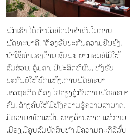
ພັກເຮົາ ໄດ້ກໍານົດທິດນໍາສໍາຄັນໃນການ
ພັດທະນາຄື: “ຕ້ອງຮັບປະກັນຄວາມຍືນຍົງ,
ນໍາໃຊ້ທ່າແຮງດ້ານ ຊັບພະ ຍາກອນທີ່ມີໃຫ້
ສົມສ່ວນ, ຄຸ້ມຄ່າ, ມີປະສິດທິຜົນ, ທັງຮັບ
ປະກັນບໍ່ໃຫ້ບົກແຫ້ງ.ການພັດທະນາ
ເສດຖະກິດ ຕ້ອງ ໄປຄຽງຄູ່ກັບການພັດທະນາ
ຄົນ, ສ້າງຄົນໃຫ້ມີທັງຄວາມຮູ້ຄວາມສາມາດ,
ມີຄວາມໜັກແໜ້ນ ທາງດ້ານທາດ ແທ້ການ
ເມືອງ,ມີຄຸນສົມບັດສິນທໍາ,ມີຄວາມກະຕືລືລົ້ນ