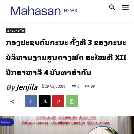
ຂ່າວພາຍໃນ
ກອງປະຊຸມຄົບຄະນະ ຄັ້ງທີ 3 ຂອງຄະນະ
ບໍລິຫານງານສູນກາງພັກ ສະໄໝທີ XII
ປຶກສາຫາລື 4 ບັນຫາສໍາຄັນ
By
Jenjila
ທີ 19 May, 2026
0
69