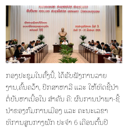
ກອງປະຊຸມໃນຄັ້ງນີ້, ໄດ້ຮັບຟັງການລາຍ
ງານ,ຄົ້ນຄວ້າ, ປຶກສາຫາລື ແລະ ໃຫ້ທິດຊີ້ນຳ
ຕໍ່ບັນຫາເນື້ອໃນ ສໍາຄັນ ຄື: ຜົນການນໍາພາ-ຊີ້
ນໍາຂອງກົມການເມືອງ ແລະ ຄະນະເລຂາ
ທິການສູນກາງພັກ ປະຈໍາ 6 ເດືອນຕົ້ນປີ