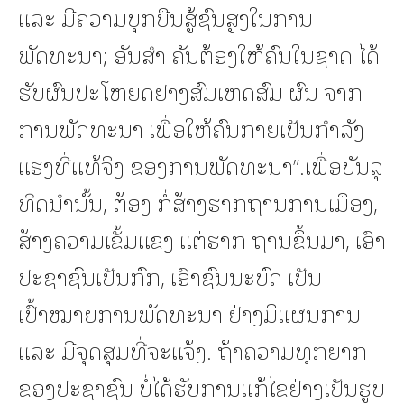
ແລະ ມີຄວາມບຸກບືນສູ້ຊົນສູງໃນການ
ພັດທະນາ; ອັນສໍາ ຄັນຕ້ອງໃຫ້ຄົນໃນຊາດ ໄດ້
ຮັບຜົນປະໂຫຍດຢ່າງສົມເຫດສົມ ຜົນ ຈາກ
ການພັດທະນາ ເພື່ອໃຫ້ຄົນກາຍເປັນກໍາລັງ
ແຮງທີ່ແທ້ຈິງ ຂອງການພັດທະນາ”.ເພື່ອບັນລຸ
ທິດນໍານັ້ນ, ຕ້ອງ ກໍ່ສ້າງຮາກຖານການເມືອງ,
ສ້າງຄວາມເຂັ້ມແຂງ ແຕ່ຮາກ ຖານຂຶ້ນມາ, ເອົາ
ປະຊາຊົນເປັນກົກ, ເອົາຊົນນະບົດ ເປັນ
ເປົ້າໝາຍການພັດທະນາ ຢ່າງມີແຜນການ
ແລະ ມີຈຸດສຸມທີ່ຈະແຈ້ງ. ຖ້າຄວາມທຸກຍາກ
ຂອງປະຊາຊົນ ບໍ່ໄດ້ຮັບການແກ້ໄຂຢ່າງເປັນຮູບ