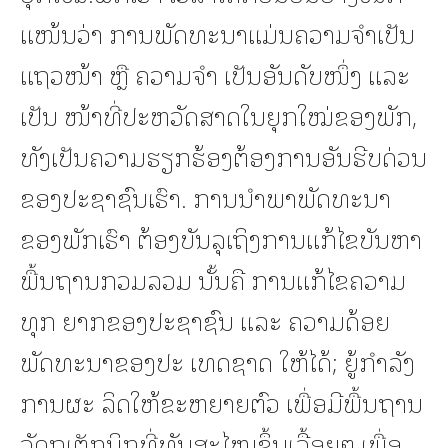
ແໜ້ນວ່າ ການພັດທະນາແມ່ນຄວາມຈຳເປັນ
ແຖວໜ້າ ຫຼື ຄວາມຈຳ ເປັນອັນດັບໜຶ່ງ ແລະ
ເປັນ ໜ້າທີ່ປະຫວັດສາດໃນຍຸກໃໝ່ຂອງພັກ,
ທັງເປັນຄວາມຮຽກຮ້ອງຕ້ອງການອັນຮີບດ່ວນ
ຂອງປະຊາຊົນເຮົາ. ການນໍາພາພັດທະນາ
ຂອງພັກເຮົາ ຕ້ອງບັນລຸເຖິງການແກ້ໄຂບັນຫາ
ພື້ນຖານກວມລວມ ນັ້ນຄື ການແກ້ໄຂຄວາມ
ທຸກ ຍາກຂອງປະຊາຊົນ ແລະ ຄວາມດ້ອຍ
ພັດທະນາຂອງປະ ເທດຊາດ ໃຫ້ໄດ້; ຍູ້ກຳລັງ
ການຜະ ລິດໃຫ້ຂະຫຍາຍຕົວ ເພື່ອມີພື້ນຖານ
ວັດຖຸເຕັກນິກທີ່ທັນສະໄໝຂຶ້ນເລື້ອຍໆ ເພື່ອ