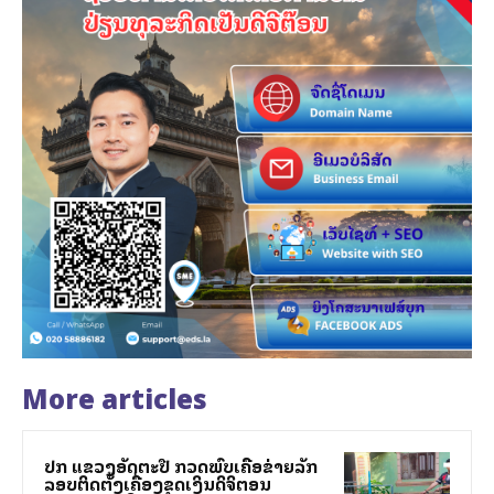
More articles
ປກສ ແຂວງອັດຕະປື ກວດພົບເຄືອຂ່າຍລັກ
ລອບຕິດຕັ້ງເຄື່ອງຂຸດເງິນດິຈິຕອນ