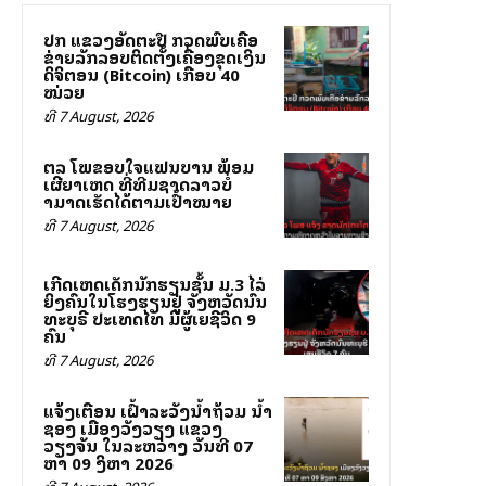
ປກສ ແຂວງອັດຕະປື ກວດພົບເຄືອ
ຂ່າຍລັກລອບຕິດຕັ້ງເຄື່ອງຂຸດເງິນ
ດິຈິຕອນ (Bitcoin) ເກືອບ 40
ໝ່ວຍ
ທີ 7 August, 2026
ສຕລ ໂພສຂອບໃຈແຟນບານ ພ້ອມ
ເຜີຍສາເຫດ ທີ່ທີມຊາດລາວບໍ່
ສາມາດເຮັດໄດ້ຕາມເປົ້າໝາຍ
ທີ 7 August, 2026
ເກີດເຫດເດັກນັກຮຽນຊັ້ນ ມ.3 ໄລ່
ຍິງຄົນໃນໂຮງຮຽນຢູ່ ຈັງຫວັດນົນ
ທະບຸຣີ ປະເທດໄທ ມີຜູ້ເສຍຊີວິດ 9
ຄົນ
ທີ 7 August, 2026
ແຈ້ງເຕືອນ ເຝົ້າລະວັງນ້ຳຖ້ວມ ນ້ຳ
ຊອງ ເມືອງວັງວຽງ ແຂວງ
ວຽງຈັນ ໃນລະຫວ່າງ ວັນທີ 07
ຫາ 09 ສິງຫາ 2026