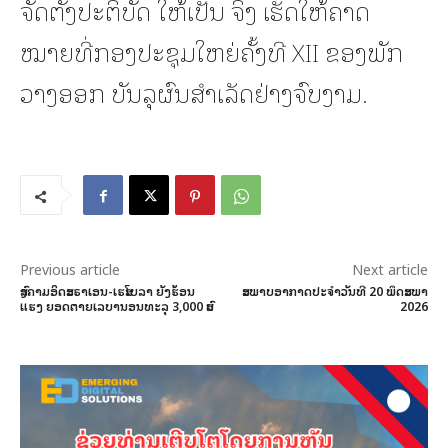
ຈັດຕັ້ງປະຕິບັດ ໃຫ້ເປັນ ຈິງ ເຮັດໃຫ້ຄາດ
ໝາຍທີ່ກອງປະຊຸມໃຫຍ່ຄັ້ງທີ XII ຂອງພັກ
ວາງອອກ ບັນລຸຜົນສໍາເລັດຢ່າງຈົບງາມ.
Previous article
Next article
ສົງຄາມອິດສະຣາເອນ-ເຮສໂບລາ ຍັງຮ້ອນ
ສະພາບອາກາດປະຈໍາວັນທີ 20 ພຶດສະພາ
ແຮງ ຍອດຕາຍເລບານອນທະລຸ 3,000 ສົບ
2026