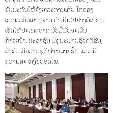
ຮັບປະກັນໃຫ້ຈັງຫວະການເຕີບ ໂຕຂອງ
ເສດຖະກິດແຫ່ງຊາດ ດຳເນີນໄປຢ່າງຕໍ່ເນື່ອງ,
ເຮັດໃຫ້ປະເທດຊາດ ນັບມື້ນັບຈະເລີນ
ກ້າວໜ້າ, ປະຊາຊົນ ມີຄຸນະພາບຊີວິດດີຂຶ້ນ,
ສັງຄົມ ມີຄວາມຍຸຕິທຳຫລາຍຂຶ້ນ ແລະ ມີ
ຄວາມສະ ຫງົບປອດໄພ.