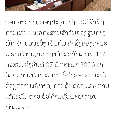
ນອກຈາກນັ້ນ, ກອງປະຊຸມ ຍັງຈະໄດ້ຮັບຟັງ
ການເຜີຍ ແຜ່ເອກະສານສຳຄັນຂອງສູນກາງ
ພັກ ຈຳ ນວນໜຶ່ງ ເປັນຕົ້ນ ຄໍາສັ່ງຂອງຄະນະ
ເລຂາທິການສູນກາງພັກ ສະບັບເລກທີ 11/
ຄລສພ, ລົງວັນທີ 07 ພຶດສະພາ 2026 ວ່າ
ດ້ວຍການເພີ່ມທະວີການຊີ້ນໍາຂອງຄະນະພັກ
ຕໍ່ວຽກງານແຮ່ທາດ, ການຄຸ້ມຄອງ ແລະ ການ
ແກ້ໄຂບັນ ຫາຫຍໍ້ທໍ້ດ້ານຊັບພະຍາກອນ
ທຳມະຊາດ.