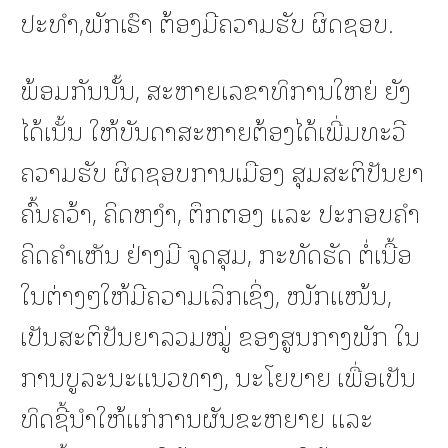
ປະທຳ,ພັກເຮົາ ຕ້ອງມີຄວາມຮັບ ຜິດຊອບ.
ພ້ອມກັນນັ້ນ, ສະຫາຍເລຂາທິການໃຫຍ່ ຍັງ
ໄດ້ເນັ້ນ ໃຫ້ບັນດາສະຫາຍຕ້ອງໄດ້ເພີ່ມທະວີ
ຄວາມຮັບ ຜິດຊອບການເມືອງ ສຸມສະຕິປັນຍາ
ຄົ້ນຄວ້າ, ຄິດຫງໍາ, ຕຶກຕອງ ແລະ ປະກອບຄຳ
ຄິດຄຳເຫັນ ຢ່າງມີ ຈຸດສຸມ, ກະທັດຮັດ ຕໍ່ເນື້ອ
ໃນຕ່າງໆໃຫ້ມີຄວາມເລິກເຊິ່ງ, ໜັກແໜ້ນ,
ເປັນສະຕິປັນຍາລວມໝູ່ ຂອງສູນກາງພັກ ໃນ
ການບູລະນະແນວທາງ, ນະໂຍບາຍ ເພື່ອເປັນ
ທິດຊີ້ນໍາໃຫ້ແກ່ການຜັນຂະຫຍາຍ ແລະ