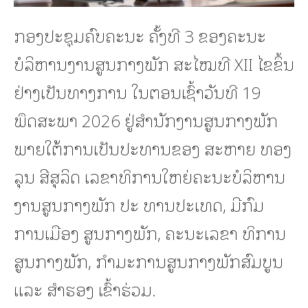
ກອງປະຊຸມຄົບຄະນະ ຄັ້ງທີ 3 ຂອງຄະນະ
ບໍລິຫານງານສູນກາງພັກ ສະໄໝທີ XII ໄຂຂຶ້ນ
ຢ່າງເປັນທາງການ ໃນຕອນເຊົ້າວັນທີ 19
ພຶດສະພາ 2026 ຢູ່ສໍານັກງານສູນກາງພັກ
ພາຍໃຕ້ການເປັນປະທານຂອງ ສະຫາຍ ທອງ
ລຸນ ສີສຸລິດ ເລຂາທິການໃຫຍ່ຄະນະບໍລິຫານ
ງານສູນກາງພັກ ປະ ທານປະເທດ, ມີກົມ
ການເມືອງ ສູນກາງພັກ, ຄະນະເລຂາ ທິການ
ສູນກາງພັກ, ກໍາມະການສູນກາງພັກສົມບູນ
ແລະ ສໍາຮອງ ເຂົ້າຮ່ວມ.