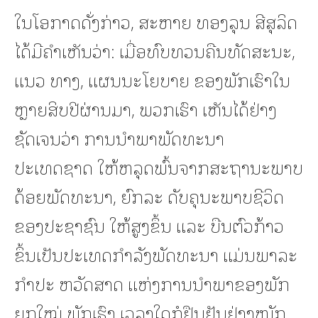
ໃນໂອກາດດັ່ງກ່າວ, ສະຫາຍ ທອງລຸນ ສີສຸລິດ
ໄດ້ມີຄຳເຫັນວ່າ: ເມື່ອທົບທວນຄືນທັດສະນະ,
ແນວ ທາງ, ແຜນນະໂຍບາຍ ຂອງພັກເຮົາໃນ
ຫຼາຍສິບປີຜ່ານມາ, ພວກເຮົາ ເຫັນໄດ້ຢ່າງ
ຊັດເຈນວ່າ ການນໍາພາພັດທະນາ
ປະເທດຊາດ ໃຫ້ຫລຸດພົ້ນຈາກສະຖານະພາບ
ດ້ອຍພັດທະນາ, ຍົກລະ ດັບຄຸນະພາບຊີວິດ
ຂອງປະຊາຊົນ ໃຫ້ສູງຂຶ້ນ ແລະ ບືນຕົວກ້າວ
ຂຶ້ນເປັນປະເທດກໍາລັງພັດທະນາ ແມ່ນພາລະ
ກໍາປະ ຫວັດສາດ ແຫ່ງການນໍາພາຂອງພັກ
ຍຸກໃໝ່.ພັກເຮົາ ເວລາໃດກໍຢືນຢັນຢ່າງໜັກ