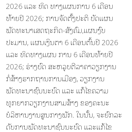
2026 ແລະ ທິດ ທາງແຜນການ 6 ເດືອນ
ທ້າຍປີ 2026; ການຈັດຕັ້ງປະຕິ ບັດແຜນ
ພັດທະນາເສດຖະກິດ-ສັງຄົມ,ແຜນງົບ
ປະມານ, ແຜນເງິນຕາ 6 ເດືອນຕົ້ນປີ 2026
ແລະ ທິດທາງແຜນ ການ 6 ເດືອນທ້າຍປີ
2026; ຮ່າງບົດ ສະຫລຸບຕີລາຄາວຽກງານ
ກໍ່ສ້າງຮາກຖານການເມືອງ, ວຽກງານ
ພັດທະນາຊົນນະບົດ ແລະ ແກ້ໄຂຄວາມ
ທຸກຍາກວຽກງານສາມສ້າງ ຂອງຄະນະ
ບໍລິຫານງານສູນກາງພັກ. ໃນນັ້ນ, ຈະຍົກລະ
ດັບການພັດທະນາຊົນນະບົດ ແລະແກ້ໄຂ