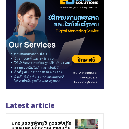
Latest article
ປກສ ແຂວງອັດຕະປື ກວດພົບເຄືອ
ຂ່າຍລັກລອບຕິດຕັ້ງເຄື່ອງຂຸດເງິນ